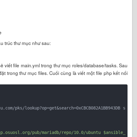
e
ấu trúc thư mục như sau:
ẽ viết file main.yml trong thư mục roles/database/tasks. Sau
đặt trong thư mục files. Cuối cùng là viết một file php kết nối
tp.osuosl.org/pub/mariadb/repo/10.0/ubuntu $ansible_