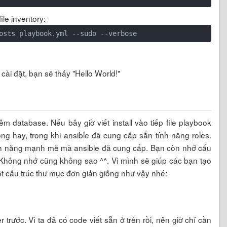
ile inventory:
cài đặt, bạn sẽ thấy "Hello World!"
m database. Nếu bây giờ viết install vào tiếp file playbook
ng hay, trong khi ansible đã cung cấp sẵn tính năng roles.
ính năng mạnh mẽ mà ansible đã cung cấp. Bạn còn nhớ cấu
. Không nhớ cũng không sao ^^. Vì mình sẽ giúp các bạn tạo
t cấu trúc thư mục đơn giản giống như vậy nhé:
 trước. Vì ta đã có code viết sẵn ở trên rồi, nên giờ chỉ cần