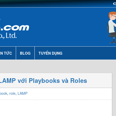
IN TỨC
BLOG
TUYỂN DỤNG
t LAMP với Playbooks và Roles
book
,
role
,
LAMP