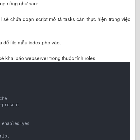
ng riêng như sau:
ml sẽ chứa đoạn script mô tả tasks cần thực hiện trong việc
a để file mẫu index.php vào.
sẽ khai báo webserver trong thuộc tính roles.
che

ipt
