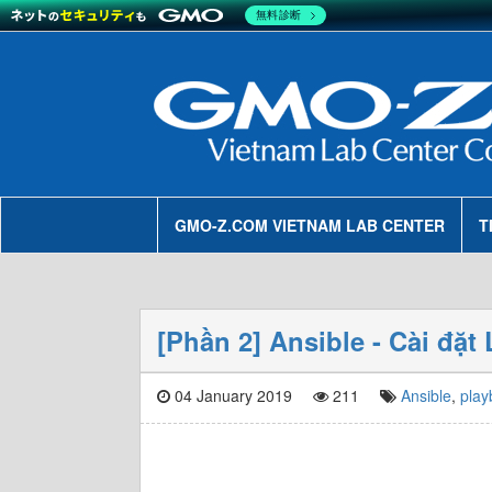
無料診断
GMO-Z.COM VIETNAM LAB CENTER
T
[Phần 2] Ansible - Cài đặ
04 January 2019
211
Ansible
,
play