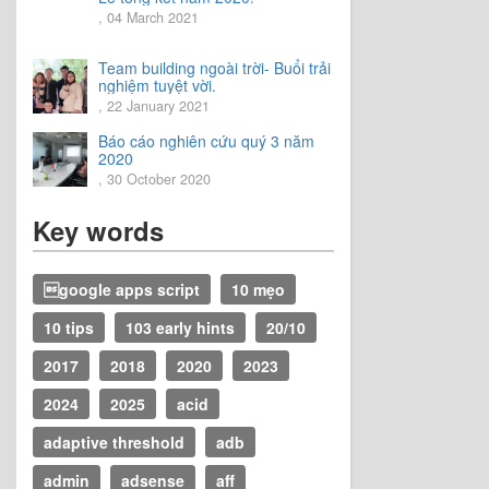
, 04 March 2021
Team building ngoài trời- Buổi trải
nghiệm tuyệt vời.
, 22 January 2021
Báo cáo nghiên cứu quý 3 năm
2020
, 30 October 2020
Key words
google apps script
10 mẹo
10 tips
103 early hints
20/10
2017
2018
2020
2023
2024
2025
acid
adaptive threshold
adb
admin
adsense
aff