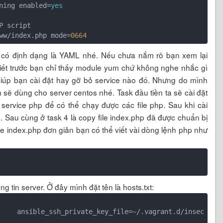
ning
 enabled=
yes
P 
script
ww/index.php mode=
0664
e có định dạng là YAML nhé. Nếu chưa nắm rõ bạn xem lại
 viết trước bạn chỉ thấy module yum chứ không nghe nhắc gì
iúp bạn cài đặt hay gỡ bỏ service nào đó. Nhưng do mình
 sẽ dùng cho server centos nhé. Task đầu tiền ta sẽ cài đặt
 service php để có thể chạy được các file php. Sau khi cài
n. Sau cùng ở task 4 là copy file index.php đã được chuẩn bị
e index.php đơn giản bạn có thể viết vài dòng lệnh php như
g tin server. Ở đây mình đặt tên là hosts.txt:
    ansible_ssh_private_key_file=~/.vagrant.d/insec