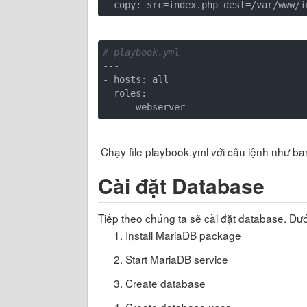
# playbook.yml
---

- hosts: all

  roles:

Chạy file playbook.yml với câu lệnh như b
Cài đặt Database
Tiếp theo chúng ta sẽ cài đặt database. Dướ
Install MariaDB package
Start MariaDB service
Create database
Create database user