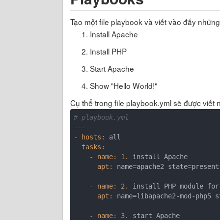
Tạo một file playbook và viết vào đấy những
Install Apache
Install PHP
Start Apache
Show "Hello World!"
Cụ thể trong file playbook.yml sẽ được viết 
# playbook.yml
---
- hosts:
  tasks:
    - 
name
:
1.
      apt:
name
=apache2 state=present

    - 
name
:
2.
 install PHP module 
for
      apt:
name
=libapache2-
mod
-php5 s
    - 
name
:
3.