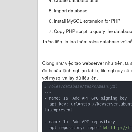
Import database
Install MySQL extension for PHP
Copy PHP script to query the databas
Trước tiên, ta tạo thêm roles database với c
Giống như việc tạo webserver như trên, ta s
đó là câu lệnh sql tạo table, file sql này sẽ 
với mysql và lấy dữ liệu lên.
# roles/database/tasks/main.yml
---

- name: 1a. Add APT GPG signing key

  apt_key: url=http://keyserver.ubuntu.com/pks/lookup?op=get&search=0xCBCB082A1BB943DB s
tate=present

- name: 1b. Add APT repository

  apt_repository: repo=
'deb http://f