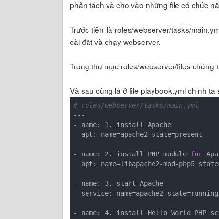
phân tách và cho vào những file có chức nă
Trước tiên là roles/webserver/tasks/main.y
cài đặt và chạy webserver.
Trong thư mục roles/webserver/files chúng t
Và sau cùng là ở file playbook.yml chính ta 
# roles/webserver/tasks/main.yml
---

- name: 1. install Apache

  apt: name=apache2 state=present

- name: 2. install PHP module 
for
 Apa
  apt: name=libapache2-mod-php5 state=present

- name: 3. start Apache

  service: name=apache2 state=running enabled=yes

- name: 4. install Hello World PHP scr