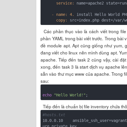
      service:
name
=apache2 state=
run
    - 
name
:
4.
 install Hello World PH
copy
:
 src=index.php dest=/var/w
Các phần thục vào là cách viết trong fil
phần YAML trong bài viết trước. Trong bài
đề module apt. Apt cũng giống như yum, g
đang viết cho linux nên mình dùng apt. Yum
apache. Tiếp đến task 2 cũng vậy, cài đặt
xong, đến task 3 là start dịch vụ apache lê
sẵn vào thư mục www của apache. Trong fil
sau:
echo
"Hello World!"
Tiếp đến là chuẩn bị file inventory chứa thôn
#hosts.txt
10.0.0.10    ansible_ssh_user=vagrant