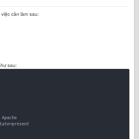
 việc cần làm sau:
như sau:
tate=present
