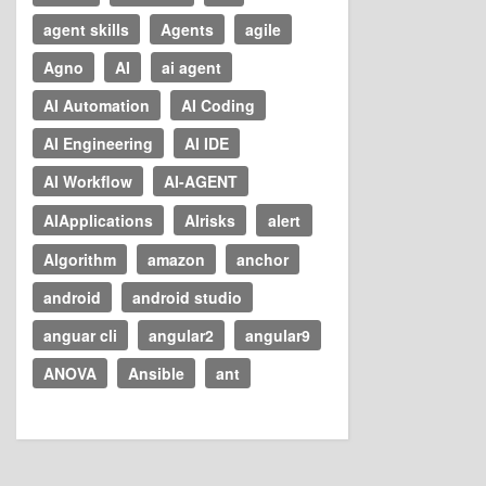
agent skills
Agents
agile
Agno
AI
ai agent
AI Automation
AI Coding
AI Engineering
AI IDE
AI Workflow
AI-AGENT
AIApplications
AIrisks
alert
Algorithm
amazon
anchor
android
android studio
anguar cli
angular2
angular9
ANOVA
Ansible
ant