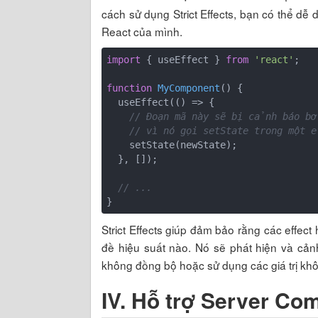
cách sử dụng Strict Effects, bạn có thể dễ
React của mình.
import
 { useEffect } 
from
'react'
;

function
MyComponent
(
) 
{

  useEffect(
()
 =>
 {

// Đoạn mã này sẽ bị cảnh báo b
// vì nó gọi setState trong một 
    setState(newState);

  }, []);

// ...
}
Strict Effects giúp đảm bảo rằng các effe
đề hiệu suất nào. Nó sẽ phát hiện và cảnh
không đồng bộ hoặc sử dụng các giá trị khô
IV.
Hỗ trợ Server Co