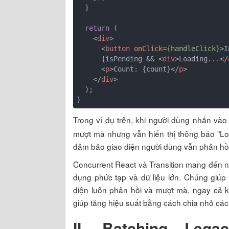
  }

return
 (

<
div
>
<
button
onClick
=
{handleClick}
>
I
      {isPending && 
<
div
>
Loading...
</
<
p
>
Count: {count}
</
p
>
</
div
>
  );

}
Trong ví dụ trên, khi người dùng nhấn vào 
mượt mà nhưng vẫn hiển thị thông báo "Load
đảm bảo giao diện người dùng vẫn phản hồi
Concurrent React và Transition mang đến nh
dụng phức tạp và dữ liệu lớn. Chúng giúp
diện luôn phản hồi và mượt mà, ngay cả k
giúp tăng hiệu suất bằng cách chia nhỏ các
II.
Batching Lega