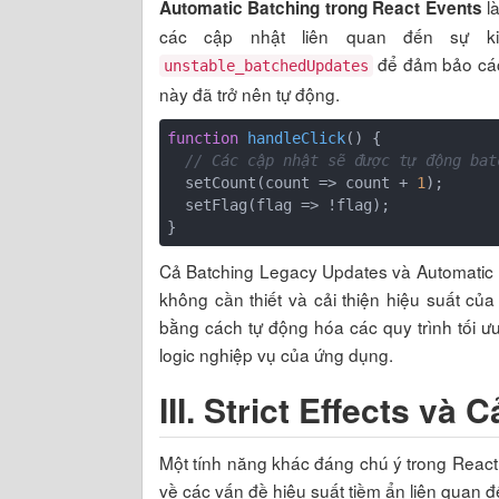
là
Automatic Batching trong React Events
các cập nhật liên quan đến sự ki
để đảm bảo các
unstable_batchedUpdates
này đã trở nên tự động.
function
handleClick
(
) 
{

// Các cập nhật sẽ được tự động bat
  setCount(
count
 =>
 count + 
1
);

  setFlag(
flag
 =>
 !flag);

}
Cả Batching Legacy Updates và Automatic 
không cần thiết và cải thiện hiệu suất củ
bằng cách tự động hóa các quy trình tối ưu 
logic nghiệp vụ của ứng dụng.
III.
Strict Effects và C
Một tính năng khác đáng chú ý trong React 19
về các vấn đề hiệu suất tiềm ẩn liên quan 