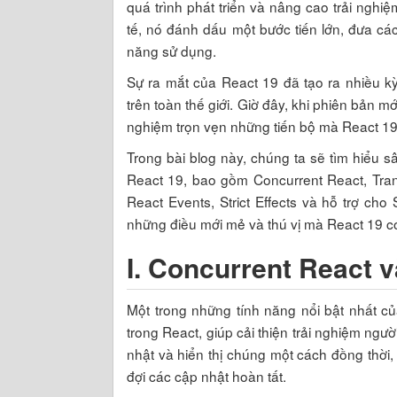
quá trình phát triển và nâng cao trải nghi
tế, nó đánh dấu một bước tiến lớn, đưa c
năng sử dụng.
Sự ra mắt của React 19 đã tạo ra nhiều k
trên toàn thế giới. Giờ đây, khi phiên bản mớ
nghiệm trọn vẹn những tiến bộ mà React 19
Trong bài blog này, chúng ta sẽ tìm hiểu 
React 19, bao gồm Concurrent React, Tran
React Events, Strict Effects và hỗ trợ c
những điều mới mẻ và thú vị mà React 19 c
I.
Concurrent React v
Một trong những tính năng nổi bật nhất c
trong React, giúp cải thiện trải nghiệm ng
nhật và hiển thị chúng một cách đồng thờ
đợi các cập nhật hoàn tất.