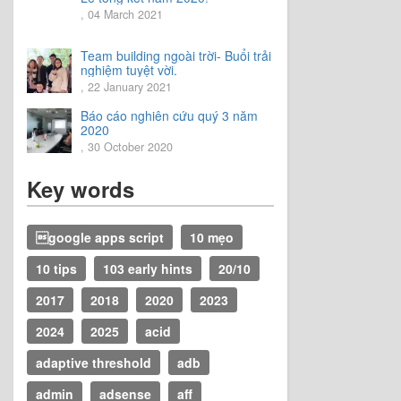
, 04 March 2021
Team building ngoài trời- Buổi trải
nghiệm tuyệt vời.
, 22 January 2021
Báo cáo nghiên cứu quý 3 năm
2020
, 30 October 2020
Key words
google apps script
10 mẹo
10 tips
103 early hints
20/10
2017
2018
2020
2023
2024
2025
acid
adaptive threshold
adb
admin
adsense
aff