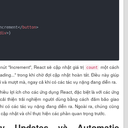
ncrement
</
button
>
div
>
}

nút "Increment", React sẽ cập nhật giá trị
một cách
count
ing..." trong khi chờ đợi cập nhật hoàn tất. Điều này giúp
 và mượt mà, ngay cả khi có các tác vụ nặng đang diễn ra.
iều lợi ích cho các ứng dụng React, đặc biệt là với các ứng
 cải thiện trải nghiệm người dùng bằng cách đảm bảo giao
hi có các tác vụ nặng đang diễn ra. Ngoài ra, chúng cũng
 cập nhật và chỉ thực hiện các phần quan trọng trước.
cy Updates và Automatic