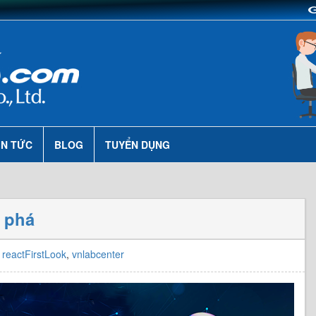
IN TỨC
BLOG
TUYỂN DỤNG
 phá
,
reactFirstLook
,
vnlabcenter