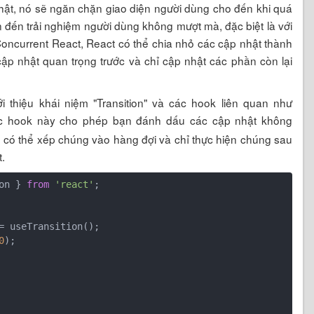
hật, nó sẽ ngăn chặn giao diện người dùng cho đến khi quá
n đến trải nghiệm người dùng không mượt mà, đặc biệt là với
Concurrent React, React có thể chia nhỏ các cập nhật thành
ập nhật quan trọng trước và chỉ cập nhật các phần còn lại
i thiệu khái niệm "Transition" và các hook liên quan như
c hook này cho phép bạn đánh dấu các cập nhật không
 có thể xếp chúng vào hàng đợi và chỉ thực hiện chúng sau
.
on } 
from
'react'
;

= useTransition();

0
);
