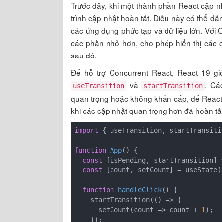
Trước đây, khi một thành phần React cập n
trình cập nhật hoàn tất. Điều này có thể dẫ
các ứng dụng phức tạp và dữ liệu lớn. Với 
các phần nhỏ hơn, cho phép hiển thị các c
sau đó.
Để hỗ trợ Concurrent React, React 19 giớ
và
. Cá
useTransition
startTransition
quan trọng hoặc không khẩn cấp, để React
khi các cập nhật quan trọng hơn đã hoàn tất
import
 { useTransition, startTransiti
function
App
(
) 
{

const
 [isPending, startTransition] 
const
 [count, setCount] = useState(
function
handleClick
(
) 
{

    startTransition(
()
 =>
 {

      setCount(
count
 =>
 count + 
1
);

    });
