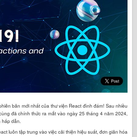
phiên bản mới nhất của thư viện React đình đám! Sau nhiều
i cùng đã chính thức ra mắt vào ngày 25 tháng 4 năm 2024,
n hấp dẫn.
act luôn tập trung vào việc cải thiện hiệu suất, đơn giản hóa