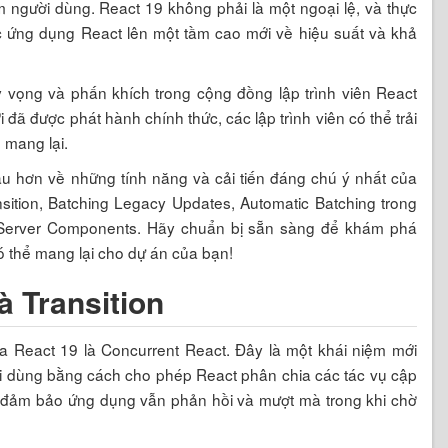
ệm người dùng. React 19 không phải là một ngoại lệ, và thực
ác ứng dụng React lên một tầm cao mới về hiệu suất và khả
ỳ vọng và phấn khích trong cộng đồng lập trình viên React
i đã được phát hành chính thức, các lập trình viên có thể trải
 mang lại.
sâu hơn về những tính năng và cải tiến đáng chú ý nhất của
sition, Batching Legacy Updates, Automatic Batching trong
ho Server Components. Hãy chuẩn bị sẵn sàng để khám phá
ó thể mang lại cho dự án của bạn!
à Transition
ủa React 19 là Concurrent React. Đây là một khái niệm mới
ười dùng bằng cách cho phép React phân chia các tác vụ cập
i, đảm bảo ứng dụng vẫn phản hồi và mượt mà trong khi chờ