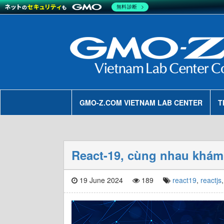
無料診断
GMO-Z.COM VIETNAM LAB CENTER
T
React-19, cùng nhau khám
19 June 2024
189
react19
,
reactjs