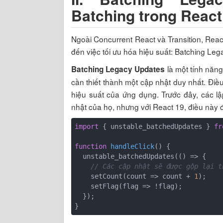
Batching trong React
Ngoài Concurrent React và Transition, React
đến việc tối ưu hóa hiệu suất: Batching Le
là một tính năng
Batching Legacy Updates
cần thiết thành một cập nhật duy nhất. Điều
hiệu suất của ứng dụng. Trước đây, các lập
nhật của họ, nhưng với React 19, điều này 
import
 { unstable_batchedUpdates } 
fr
function
handleClick
(
) 
{

  unstable_batchedUpdates(
()
 =>
 {

// Các cập nhật sẽ được gộp lại 
    setCount(
count
 =>
 count + 
1
);

    setFlag(
flag
 =>
 !flag);

  });

}