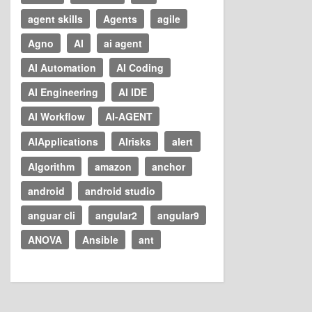
agent skills
Agents
agile
Agno
AI
ai agent
AI Automation
AI Coding
AI Engineering
AI IDE
AI Workflow
AI-AGENT
AIApplications
AIrisks
alert
Algorithm
amazon
anchor
android
android studio
anguar cli
angular2
angular9
ANOVA
Ansible
ant