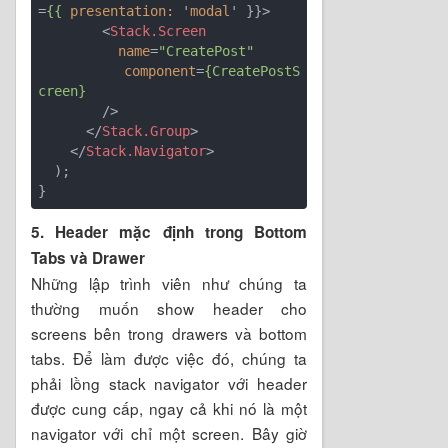
=
{{
presentation:
 '
modal
' }}>
<
Stack.Screen
name
=
"CreatePost"
component
=
{CreatePostS
creen}
        />
</
Stack.Group
>
</
Stack.Navigator
>
  );

5. Header mặc định trong Bottom
Tabs và Drawer
Những lập trình viên như chúng ta
thường muốn show header cho
screens bên trong drawers và bottom
tabs. Để làm được việc đó, chúng ta
phải lồng stack navigator với header
được cung cấp, ngay cả khi nó là một
navigator với chỉ một screen. Bây giờ