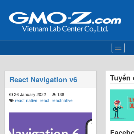
Toggle
navigati
Tuyển
React Navigation v6
26 January 2022
138
react-native
,
react
,
reactnative
Faceb