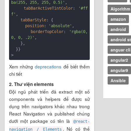
ba(255, 255, 255, 0.5)'
,

Algorithm
tabBarActiveTintColor
: 
'#ff
f'
,

amazon
tabBarStyle
: {

position
: 
'absolute'
,

android
borderTopColor
: 
'rgba(0, 
0, 0, .2)'
,

android s
    },

anguar cli
  }}

angular2
Xem những
deprecations
để biết thêm
angular9
chi tiết
Ansible
2. Thư viện elements
Đội ngũ phát triển đã extract một số
components và helpers để được sử
dụng trên navigators khác nhau trong
React Navigation và published chúng
dưới một package có tên là
@react-
. Nó có thể
navigation / Elements