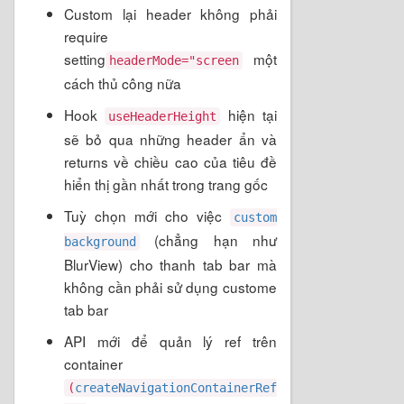
Custom lại header không phải
require
setting
một
headerMode="screen
cách thủ công nữa
Hook
hiện tại
useHeaderHeight
sẽ bỏ qua những header ẩn và
returns về chiều cao của tiêu đề
hiển thị gần nhất trong trang gốc
Tuỳ chọn mới cho việc
custom
(chẳng hạn như
background
BlurView) cho thanh tab bar mà
không cần phải sử dụng custome
tab bar
API mới để quản lý ref trên
container
(
createNavigationContainerRef