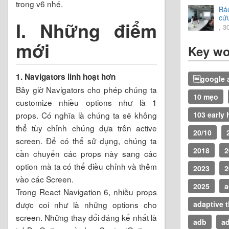
trong v6 nhé.
Bá
cứ
I. Những điểm
20
, 3
mới
Key wo
1. Navigators linh hoạt hơn
google a
Bây giờ Navigators cho phép chúng ta
10 mẹo
customize nhiều options như là 1
props. Có nghĩa là chúng ta sẽ không
103 early 
thể tùy chỉnh chúng dựa trên active
20/10
screen. Để có thể sử dụng, chúng ta
2018
2
cần chuyển các props này sang các
option mà ta có thể điều chỉnh và thêm
2023
2
vào các Screen.
2025
a
Trong React Navigation 6, nhiều props
được coi như là những options cho
adaptive 
screen. Những thay đổi đáng kể nhất là
adb
a