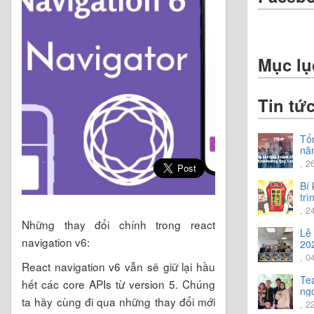
Mục lụ
Tin tứ
Tổ
nă
Chi
, 2
hư
nă
Bí 
trì
tiế
, 2
Những thay đổi chính trong react
Lễ
navigation v6:
20
, 0
React navigation v6 vẫn sẽ giữ lại hầu
Te
hết các core APIs từ version 5. Chúng
ngo
ta hãy cùng đi qua những thay đổi mới
trả
, 2
vời