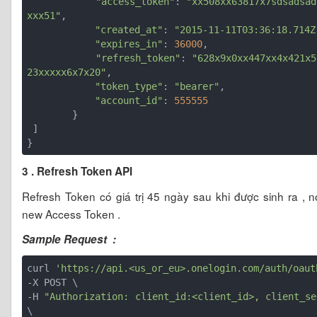
"access_token"
: 
"xx508xx63817x7sdsadsad
xxx51"
,

"created_at"
: 
"2015-11-11T03:36:18.714Z
"expires_in"
: 
36000
,

"refresh_token"
: 
"628x9x0xx447xx4x421x5
23xxxxx6x7x20"
,

"token_type"
: 
"bearer"
,

"account_id"
: 
555555
        }

 ]

}
3 . Refresh Token API
Refresh Token có giá trị 45 ngày sau khi được sinh ra ,
new Access Token .
Sample Request :
curl 
'https://api.<us_or_eu>.onelogin.com/auth/oaut
-X POST \

-H 
"Authorization: client_id:<client_id>, client_se
\
