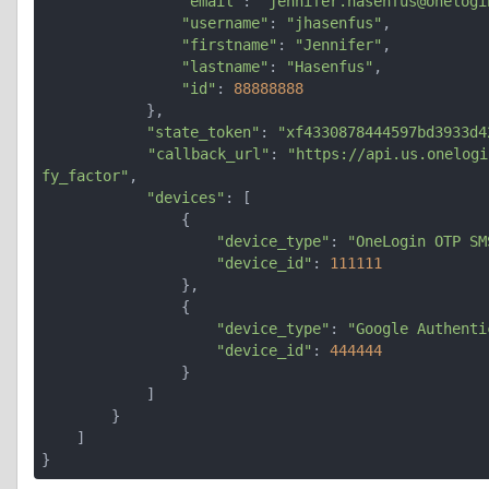
"email"
: 
"jennifer.hasenfus@onelogi
"username"
: 
"jhasenfus"
,

"firstname"
: 
"Jennifer"
,

"lastname"
: 
"Hasenfus"
,

"id"
: 
88888888
            },

"state_token"
: 
"xf4330878444597bd3933d4
"callback_url"
: 
"https://api.us.onelogi
fy_factor"
,

"devices"
: [

                {

"device_type"
: 
"OneLogin OTP SM
"device_id"
: 
111111
                },

                {

"device_type"
: 
"Google Authenti
"device_id"
: 
444444
                }

            ]

        }

    ]

}