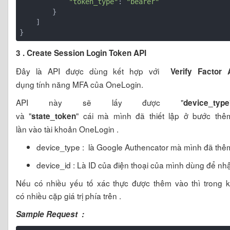
"token_type"
: 
"bearer"
        }

    ]

}
3 . Create Session Login Token API
Đây là API được dùng kết hợp với
Verify Factor
dụng tính năng MFA của OneLogin.
API này sẽ lấy được "
device_type
và "
" cái mà mình đã thiết lập ở bước th
state_token
lần vào tài khoản OneLogin .
device_type : là Google Authencator mà mình đã thêm
device_id : Là ID của điện thoại của mình dùng để nh
Nếu có nhiều yếu tố xác thực được thêm vào thì trong k
có nhiều cặp giá trị phía trên .
Sample Request :