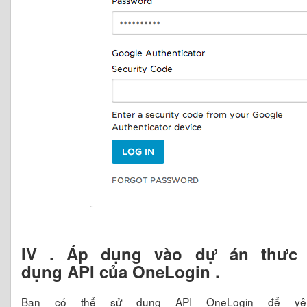
IV . Áp
dụng vào dự án thưc 
dụng API của OneLogin .
Bạn có thể sử dụng API OneLogin để y