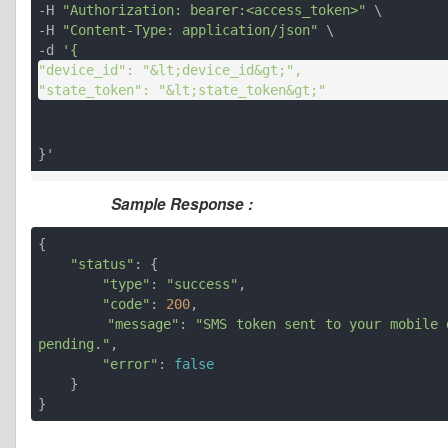
-H 
"Authorization: bearer:<access_token>"
 \

-H 
"Content-Type: application/json"
 \

-d 
"device_id": "&lt;device_id&gt;",

}'
Sample Response :
{

"status"
: {

"type"
: 
"success"
,

"code"
: 
200
,

"message"
: 
"SMS token sent to your mobile 
pending."
,

"error"
: 
false
    }

}