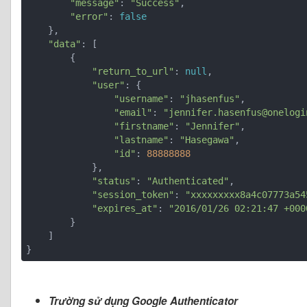
"message"
: 
"Success"
,

"error"
: 
false
    },

"data"
: [

        {

"return_to_url"
: 
null
,

"user"
: {

"username"
: 
"jhasenfus"
,

"email"
: 
"jennifer.hasenfus@onelogi
"firstname"
: 
"Jennifer"
,

"lastname"
: 
"Hasegawa"
,

"id"
: 
88888888
            },

"status"
: 
"Authenticated"
,

"session_token"
: 
"xxxxxxxxx8a4c07773a54
"expires_at"
: 
"2016/01/26 02:21:47 +000
        }

    ]

}
Trường sử dụng Google Authenticator