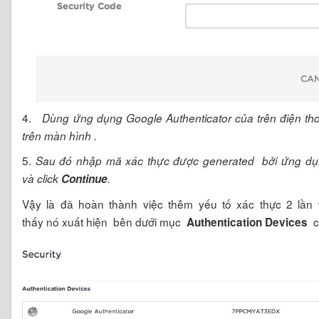
4.
Dùng ứng dụng Google Authenticator của trên điện th
trên màn hình .
5.
Sau đó nhập mã xác thực được generated bởi ứng dụ
và click
Continue
.
Vậy là đã hoàn thành việc thêm yếu tố xác thực 2 lần 
thấy nó xuất hiện bên dưới mục
củ
Authentication Devices