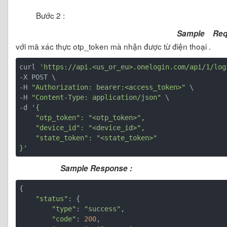
Bước 2 :
Sample Re
với mã xác thực otp_token mà nhận được từ điện thoại .
curl 
'https://api.<us_or_eu>.onelogin.com/api/1/log
-X POST \

-H 
"Authorization: bearer:<access_token>"
 \

-H 
"Content-Type: application/json"
 \

-d 
'{

    "otp_token": "<otp_token>",

    "device_id": "<device_id>",

    "state_token": "<state_token>"

}'
Sample Response :
{

"status"
: {

"type"
: 
"success"
,

"code"
: 
200
,
