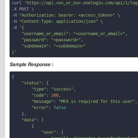
curl 
'https://api.<us_or_eu>.onelogin.com/api/1/log
-X POST \

-H 
"Authorization: bearer: <access_token>"
 \

-H 
"Content-Type: application/json"
 \

-d 
'{

    "username_or_email": "<username_or_email>", 

    "password": "<password>", 

    "subdomain": "<subdomain>"

}'
Sample Response :
{

"status"
: {

"type"
: 
"success"
,

"code"
: 
200
,

"message"
: 
"MFA is required for this user"
,

"error"
: 
false
    },

"data"
: [

        {

"user"
: {
