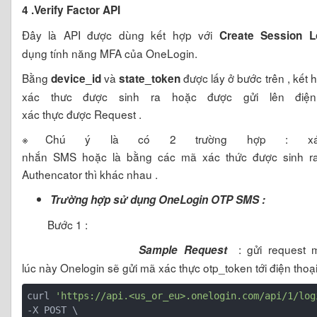
4 .Verify Factor API
Đây là API được dùng kết hợp với
Create Session L
dụng tính năng MFA của OneLogin.
Bằng
và
được lấy ở bước trên , kết 
device_id
state_token
xác thưc được sinh ra hoặc được gửi lên điệ
xác thực được Request .
※Chú ý là có 2 trường hợp : xác
nhắn SMS hoặc là bằng các mã xác thức được sinh ra
Authencator thì khác nhau .
Trường hợp sử dụng OneLogin OTP SMS :
Bước 1 :
: gửi request m
Sample Request
lúc này Onelogin sẽ gửi mã xác thực otp_token tới điện thoạ
curl 
'https://api.<us_or_eu>.onelogin.com/api/1/log
-X POST \
