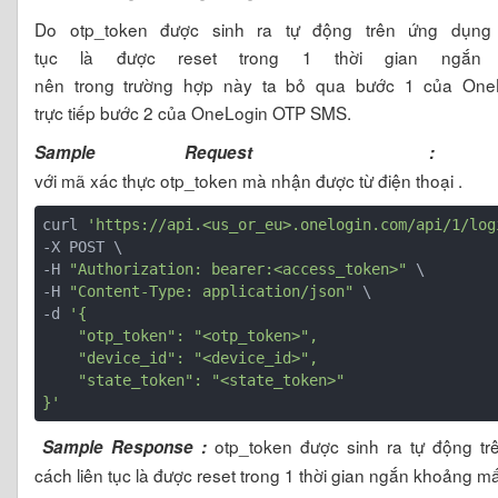
Do otp_token được sinh ra tự động trên ứng dụng 
tục là được reset trong 1 thời gian ngắn
nên trong trường hợp này ta bỏ qua bước 1 của On
trực tiếp bước 2 của OneLogin OTP SMS.
Sample Request :
với mã xác thực otp_token mà nhận được từ điện thoại .
curl 
'https://api.<us_or_eu>.onelogin.com/api/1/log
-X POST \

-H 
"Authorization: bearer:<access_token>"
 \

-H 
"Content-Type: application/json"
 \

-d 
'{

    "otp_token": "<otp_token>",

    "device_id": "<device_id>",

    "state_token": "<state_token>"

}'
otp_token được sinh ra tự động tr
Sample Response :
cách liên tục là được reset trong 1 thời gian ngắn khoảng m