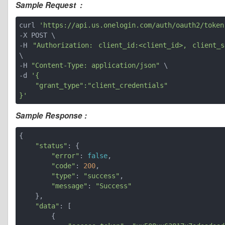
Sample Request :
curl 
'https://api.us.onelogin.com/auth/oauth2/token
-X POST \

-H 
"Authorization: client_id:<client_id>, client_s
\

-H 
"Content-Type: application/json"
 \

-d 
'{ 

    "grant_type":"client_credentials"

}'
Sample Response :
{

"status"
: {

"error"
: 
false
,

"code"
: 
200
,

"type"
: 
"success"
,

"message"
: 
"Success"
    },

"data"
: [

        {
