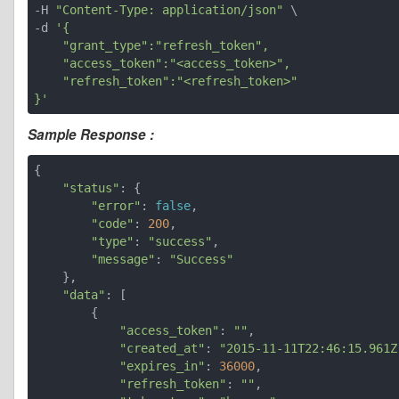
-H 
"Content-Type: application/json"
 \

-d 
'{

    "grant_type":"refresh_token",

    "access_token":"<access_token>",

    "refresh_token":"<refresh_token>"

}'
Sample Response :
{

"status"
: {

"error"
: 
false
,

"code"
: 
200
,

"type"
: 
"success"
,

"message"
: 
"Success"
    },

"data"
: [

        {

"access_token"
: 
""
,

"created_at"
: 
"2015-11-11T22:46:15.961Z
"expires_in"
: 
36000
,

"refresh_token"
: 
""
,
