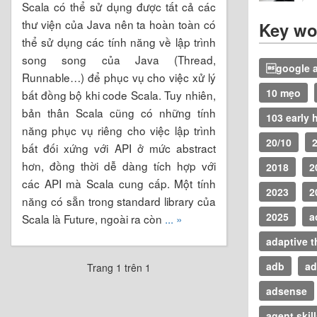
Scala có thể sử dụng được tất cả các
thư viện của Java nên ta hoàn toàn có
Key wo
thể sử dụng các tính năng về lập trình
song song của Java (Thread,
google a
Runnable…) để phục vụ cho việc xử lý
10 mẹo
bất đồng bộ khi code Scala. Tuy nhiên,
bản thân Scala cũng có những tính
103 early 
năng phục vụ riêng cho việc lập trình
20/10
bất đối xứng với API ở mức abstract
hơn, đồng thời dễ dàng tích hợp với
2018
2
các API mà Scala cung cấp. Một tính
2023
2
năng có sẵn trong standard library của
2025
a
Scala là Future, ngoài ra còn
... »
adaptive t
adb
ad
Trang 1 trên 1
adsense
agent skil