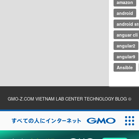
amazon
android
android s
anguar cli
angular2
angular9
Ansible
GMO-Z.COM VIETNAM LAB CENTER TECHNOLOGY BLOG
©
2026