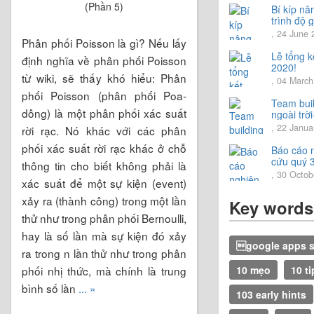
năm 202
Bí kíp nâ
trình độ g
tiếng Nhậ
, 24 June 
Phân phối Poisson là gì? Nếu lấy
Lễ tổng 
định nghĩa về phân phối Poisson
2020!
từ wiki, sẽ thấy khó hiểu: Phân
, 04 Marc
phối Poisson (phân phối Poa-
Team bui
dông) là một phân phối xác suất
ngoài trời
trải nghi
, 22 Janua
rời rạc. Nó khác với các phân
vời.
phối xác suất rời rạc khác ở chỗ
Báo cáo 
cứu quý 
thông tin cho biết không phải là
2020
, 30 Octob
xác suất để một sự kiện (event)
xảy ra (thành công) trong một lần
Key words
thử như trong phân phối Bernoulli,
hay là số lần mà sự kiện đó xảy
google apps s
ra trong n lần thử như trong phân
10 mẹo
10 ti
phối nhị thức, mà chính là trung
bình số lần
... »
103 early hints