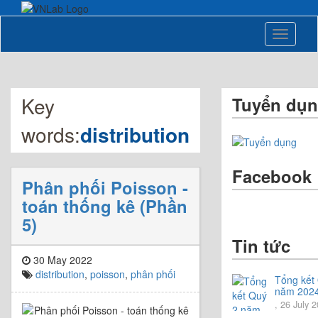
Toggle
navigati
Key
Tuyển dụ
words:
distribution
Facebook
Phân phối Poisson -
toán thống kê (Phần
5)
Tin tức
30 May 2022
distribution
,
poisson
,
phân phối
Tổng kết
năm 202
Chia sẻ đ
, 26 July 
hướng Qu