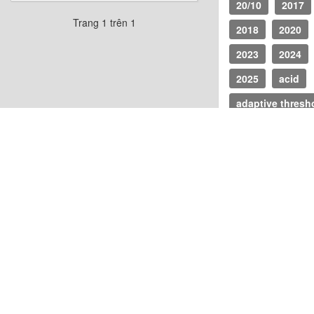
20/10
2017
Trang 1 trên 1
2018
2020
2023
2024
2025
acid
adaptive thresh
adb
admin
adsense
aff
agent skills
Agents
agile
Agno
AI
ai agent
AI Automation
AI Coding