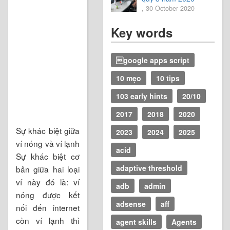
, 30 October 2020
Key words
google apps script
10 mẹo
10 tips
103 early hints
20/10
2017
2018
2020
Sự khác biệt giữa
2023
2024
2025
ví nóng và ví lạnh
acid
Sự khác biệt cơ
adaptive threshold
bản giữa hai loại
ví này đó là: ví
adb
admin
nóng được kết
adsense
aff
nối đến internet
còn ví lạnh thì
agent skills
Agents