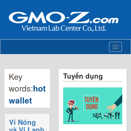
Toggle
navigati
Key
Tuyển dụng
words:
hot
wallet
Ví Nóng
và Ví Lạnh