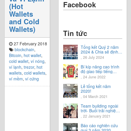
Facebook
(Hot
Wallets
and Cold
Wallets)
Tin tức
27 February 2018
Tổng kết Quý 2 năm
blockchain
,
2024 & Chia sẻ định
Bitcoin
,
hot wallet
,
hướng Quý 3 năm
, 26 July 2024
cold wallet
,
ví nóng
,
2024
Bí kíp nâng cao trình
ví lạnh
,
trezor
,
hot
độ giao tiếp tiếng
wallets
,
cold wallets
,
Nhật.
, 24 June 2022
ví mềm
,
ví cứng
Lễ tổng kết năm
2020!
, 04 March 2021
Team building ngoài
trời- Buổi trải nghiệm
tuyệt vời.
, 22 January 2021
Báo cáo nghiên cứu
quý 3 năm 2020