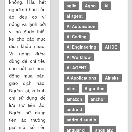
không. Hầu hết
agile
Agno
AI
người sở hữu tiền
ai agent
ảo đều có ví
nóng và lạnh bởi
AI Automation
vì nó được thiết
AI Coding
kế cho các mục
đích khác nhau.
AI Engineering
AI IDE
Ví nóng được
AI Workflow
dùng để chi tiêu
AI-AGENT
cho bất cứ hoạt
động mua bán,
AIApplications
AIrisks
giao dịch nào.
alert
Algorithm
Ngược lại, ví lạnh
chỉ sử dụng để
amazon
anchor
lưu trữ tiền ảo.
android
Người sử dụng
tiền ảo thường
android studio
giữ một số tiền
anguar cli
angular2