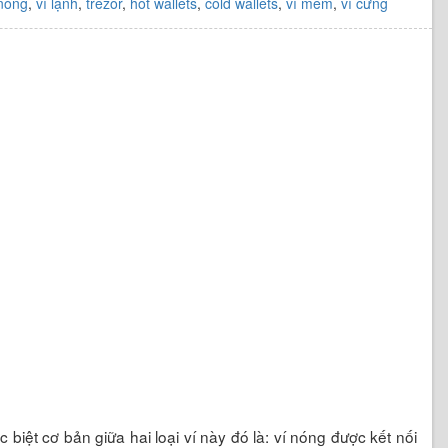
 nóng
,
ví lạnh
,
trezor
,
hot wallets
,
cold wallets
,
ví mềm
,
ví cứng
 biệt cơ bản giữa hai loại ví này đó là: ví nóng được kết nối