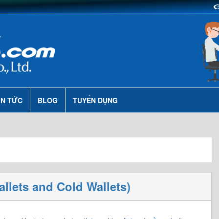
IN TỨC
BLOG
TUYỂN DỤNG
llets and Cold Wallets)