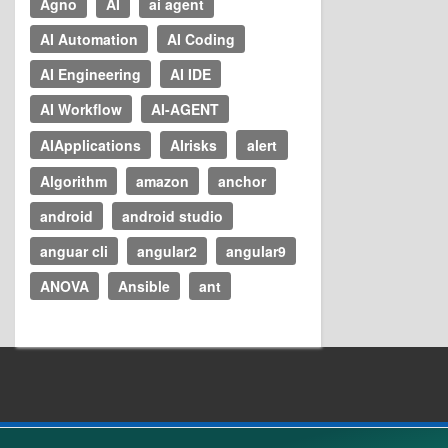
Agno
AI
ai agent
AI Automation
AI Coding
AI Engineering
AI IDE
AI Workflow
AI-AGENT
AIApplications
AIrisks
alert
Algorithm
amazon
anchor
android
android studio
anguar cli
angular2
angular9
ANOVA
Ansible
ant