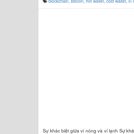
blockchain
,
Bitcoin
,
hot wallet
,
cold wallet
,
ví
Sự khác biệt giữa ví nóng và ví lạnh Sự khác