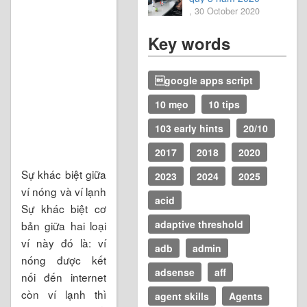
, 30 October 2020
Key words
google apps script
10 mẹo
10 tips
103 early hints
20/10
2017
2018
2020
Sự khác biệt giữa
2023
2024
2025
ví nóng và ví lạnh
acid
Sự khác biệt cơ
adaptive threshold
bản giữa hai loại
ví này đó là: ví
adb
admin
nóng được kết
adsense
aff
nối đến internet
còn ví lạnh thì
agent skills
Agents