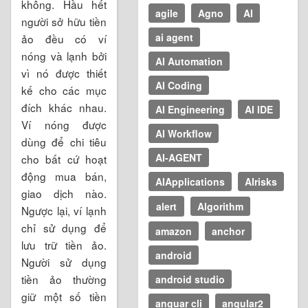
không. Hầu hết
agile
Agno
AI
người sở hữu tiền
ai agent
ảo đều có ví
nóng và lạnh bởi
AI Automation
vì nó được thiết
AI Coding
kế cho các mục
đích khác nhau.
AI Engineering
AI IDE
Ví nóng được
AI Workflow
dùng để chi tiêu
AI-AGENT
cho bất cứ hoạt
động mua bán,
AIApplications
AIrisks
giao dịch nào.
alert
Algorithm
Ngược lại, ví lạnh
chỉ sử dụng để
amazon
anchor
lưu trữ tiền ảo.
android
Người sử dụng
tiền ảo thường
android studio
giữ một số tiền
anguar cli
angular2