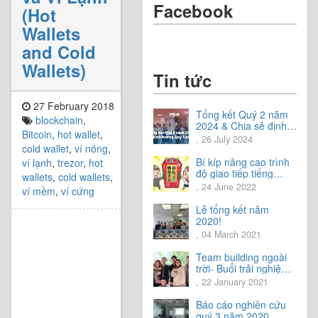
Facebook
(Hot
Wallets
and Cold
Wallets)
Tin tức
27 February 2018
Tổng kết Quý 2 năm
blockchain
,
2024 & Chia sẻ định
Bitcoin
,
hot wallet
,
hướng Quý 3 năm
, 26 July 2024
cold wallet
,
ví nóng
,
2024
Bí kíp nâng cao trình
ví lạnh
,
trezor
,
hot
độ giao tiếp tiếng
wallets
,
cold wallets
,
Nhật.
, 24 June 2022
ví mềm
,
ví cứng
Lễ tổng kết năm
2020!
, 04 March 2021
Team building ngoài
trời- Buổi trải nghiệm
tuyệt vời.
, 22 January 2021
Báo cáo nghiên cứu
quý 3 năm 2020