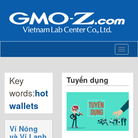
Toggle
navigati
Key
Tuyển dụng
words:
hot
wallets
Ví Nóng
và Ví Lạnh