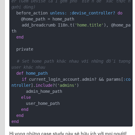
er (Gem Devise là 1 gem phổ biến để xác thực n
gười dùng)
  before_action 
unless:
:devise_controller?
do
    @home_path = home_path

    add_breadcrumb I18n.t(
'home.title'
), @home_pa
th

end
  private

# Set home path khác nhau với những đối tượng 
user khác nhau
def
home_path
if
 current_login_account.admin? && params[
:co
ntroller
].
include
?(
'admins'
)

      admin_home_path

else
      user_home_path

end
end
end
Hi vọng những case study này sẽ hữu ích với mọi người!