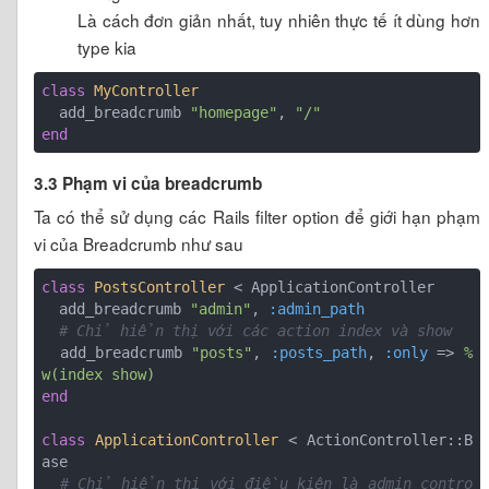
Là cách đơn giản nhất, tuy nhiên thực tế ít dùng hơn
type kia
class
MyController
  add_breadcrumb 
"homepage"
, 
"/"
end
3.3 Phạm vi của breadcrumb
Ta có thể sử dụng các Rails filter option để giới hạn phạm
vi của Breadcrumb như sau
class
PostsController
 < ApplicationController
  add_breadcrumb 
"admin"
, 
:admin_path
# Chỉ hiển thị với các action index và show
  add_breadcrumb 
"posts"
, 
:posts_path
, 
:only
 => 
%
w(index show)
end
class
ApplicationController
 < ActionController::B
ase
# Chỉ hiển thị với điều kiện là admin contro