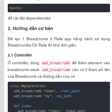
bundle
để cài đặt dependencies
2. Hướng dẫn cơ bản
Để tạo 1 Breadcrumb ở Rails app bằng cách sử dụng
Breadcrumbs On Rails thì khá đơn giản.
2.1 Controller
Ở controller, dùng
để thêm element vào
add_breadcrumb
breadcrumb stack.
cần có 2 tham số: tên
add_breadcrumb
của Breadcrumb và đường dẫn của nó
class
MyController
  add_breadcrumb 
"home"
, 
:root_path
  add_breadcrumb 
"my"
, 
:my_path
def
index
    add_breadcrumb 
"index"
, index_path
