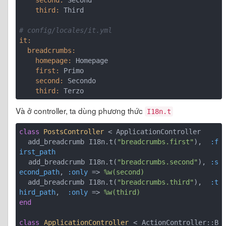
    third:
 Third

# config/locales/it.yml
it:
  breadcrumbs:
    homepage:
    first:
    second:
    third:
Và ở controller, ta dùng phương thức
I18n.t
class
PostsController
 < ApplicationController
  add_breadcrumb I18n.t(
"breadcrumbs.first"
),  
:f
irst_path
  add_breadcrumb I18n.t(
"breadcrumbs.second"
), 
:s
econd_path
, 
:only
 => 
%w(second)
  add_breadcrumb I18n.t(
"breadcrumbs.third"
),  
:t
hird_path
,  
:only
 => 
%w(third)
end
class
ApplicationController
 < ActionController::B