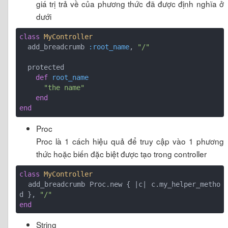
giá trị trả về của phương thức đã được định nghĩa ở
dưới
class
MyController
  add_breadcrumb 
:root_name
, 
"/"
  protected

def
root_name
"the name"
end
end
Proc
Proc là 1 cách hiệu quả để truy cập vào 1 phương
thức hoặc biến đặc biệt được tạo trong controller
class
MyController
  add_breadcrumb Proc.new { 
|c|
 c.my_helper_metho
d }, 
"/"
end
String