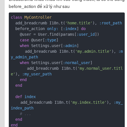
before_action để xử lý như sau
class
MyController
  add_breadcrumb I18n.t(
'home.title'
), 
:root_path
  before_action 
only:
 [
:index
] 
do
    @user = User.find(params[
:user_id
])

case
 @user[
:type
]

when
 Settings.user[
:admin
]

      add_breadcrumb I18n.t(
'my.admin.title'
), 
:m
y_admin_path
when
 Settings.user[
:normal_user
]

      add_breadcrumb I18n.t(
'my.normal_user.titl
e'
), 
:my_user_path
end
end
def
index
    add_breadcrumb I18n.t(
'my.index.title'
), 
:my_
index_path
# ...
end
end