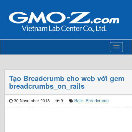
Toggle
navigati
Tạo Breadcrumb cho web với gem
breadcrumbs_on_rails
30 November 2018
9
Rails
,
Breadcrumb