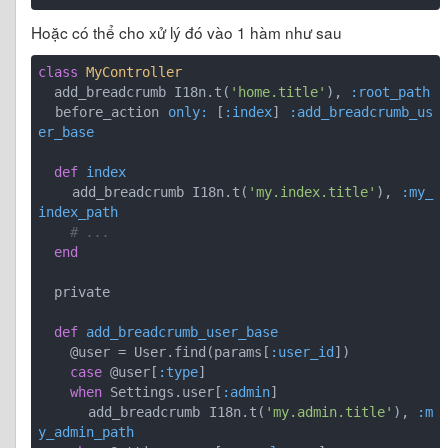
Hoặc có thể cho xử lý đó vào 1 hàm như sau
class
MyController
  add_breadcrumb I18n.t(
'home.title'
), 
:root_path
  before_action 
only:
 [
:index
] 
:add_breadcrumb_us
er_base
def
index
    add_breadcrumb I18n.t(
'my.index.title'
), 
:my_
index_path
# ...
end
  private

def
add_breadcrumb_user_base
    @user = User.find(params[
:user_id
])

case
 @user[
:type
]

when
 Settings.user[
:admin
]

      add_breadcrumb I18n.t(
'my.admin.title'
), 
:m
y_admin_path