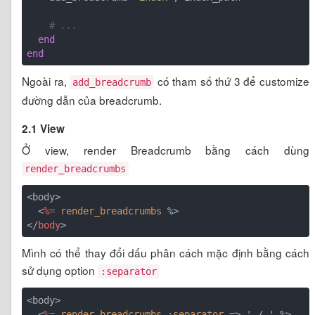
# ...
end
end
Ngoài ra,
có tham số thứ 3 để customize
add_breadcrumb
đường dẫn của breadcrumb.
2.1 View
Ở view, render Breadcrumb bằng cách dùng
render_breadcrumbs
<body>

<
%=
render_breadcrumbs
 %>
</
body
>
Mình có thể thay đổi dấu phân cách mặc định bằng cách
sử dụng option
:separator
<body>

<
%=
render_breadcrumbs
:separator
 =>