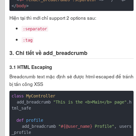
</
body
>
Hiện tại thì mới chỉ support 2 options sau:
:separator
:tag
3. Chi tiết về add_breadcrumb
3.1 HTML Escaping
Breadcrumb text mặc định sẽ được html-escaped để tránh
bị tấn công XSS
class
MyController
  add_breadcrumb 
"This is the <b>Main</b> page"
.h
tml_safe

def
profile
    add_breadcrumb 
"
#{@user_name}
 Profile"
, users
_profile
