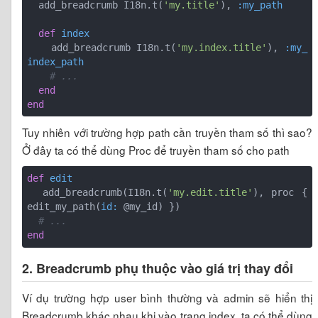
  add_breadcrumb I18n.t(
'my.title'
), 
:my_path
def
index
    add_breadcrumb I18n.t(
'my.index.title'
), 
:my_
index_path
# ...
end
end
Tuy nhiên với trường hợp path cần truyền tham số thì sao?
Ở đây ta có thể dùng Proc để truyền tham số cho path
def
edit
  add_breadcrumb(I18n.t(
'my.edit.title'
), proc { 
edit_my_path(
id:
 @my_id) })

# ...
end
2. Breadcrumb phụ thuộc vào giá trị thay đổi
Ví dụ trường hợp user bình thường và admin sẽ hiển thị
Breadcrumb khác nhau khi vào trang index, ta có thể dùng