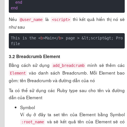
end
end
Nếu
là
thì kết quả hiển thị nó sẽ
@user_name
<script>
như sau
This is the 
<
b
>
Main
</
b
>
 page > &lt;script&gt; Pro
3.2 Breadcrumb Element
Bằng cách sử dụng
mình sẽ thêm các
add_breadcrumb
vào danh sách Breadcrumb. Mỗi Element bao
Element
gồm: tên Breadcrumb và đường dẫn của nó
Ta có thể sử dụng các Ruby type sau cho tên và đường
dẫn của Element
Symbol
Ví dụ ở đây ta set tên của Element bằng Symbol
và sẽ kết quả tên của Element sẽ có
:root_name