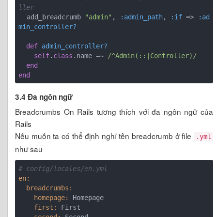
ller
  add_breadcrumb 
"admin"
, 
:admin_path
, 
:if
 => 
:ad
min_controller?
def
admin_controller?
self
.
class
.name =~ 
/^Admin(::|Controller)/
end
end
3.4 Đa ngôn ngữ
Breadcrumbs On Rails tương thích với đa ngôn ngữ của
Rails
Nếu muốn ta có thể định nghĩ tên breadcrumb ở file
.yml
như sau
# config/locales/en.yml
en:
  breadcrumbs:
    homepage:
    first:
    second: