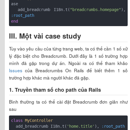
ase
  add_breadcrumb I18n.t(
"breadcrumbs.homepage"
), 
:root_path
end
III. Một vài case study
Tùy vào yêu cầu của từng trang web, ta có thể cần 1 số xử
lý đặc biệt cho Breadcrumb. Dưới đây là 1 số trường hợp
mình đã gặp trong dự án. Ngoài ra có thể tham khảo
Issues
của Breadcrumbs On Rails để biết thêm 1 sô
trường hợp khác mà người khác đã gặp.
1. Truyền tham số cho path của Rails
Bình thường ta có thể cài đặt Breadcrumb đơn giản như
sau
class
MyController
  add_breadcrumb I18n.t(
'home.title'
), 
:root_path