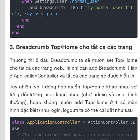
when
 Settings.user[
:normal_user
]

      add_breadcrumb I18n.t(
'my.normal_user.titl
e'
), 
:my_user_path
end
end
end
3. Breadcrumb Top/Home cho tất cả các trang
Thường thì ở đầu Breadcrumb ta sẽ muốn set Top/Home
cho tất cả các trang web. Ta chỉ cần add Breadcrumb 1 lần
ở ApplicationController và tất cả các trang sẽ được hiển thị.
Tuy nhiên, với trường hợp muốn Top/Home khác nhau với
từng đối tượng user khác nhau (như admin và user bình
thường), hoặc không muốn add Top/Home ở 1 số màn
hình đặc biệt (như login, logout) ta có thể cài đặt như sau
class
ApplicationController
 < ActionController::B
ase
# Chỉ add breadcrumb ngoại trừ devise_controll