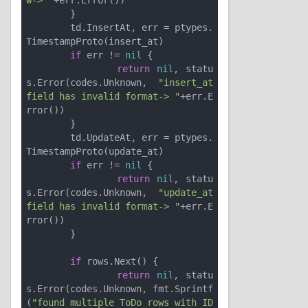
w-> "
+err.Error())

	}

	td.InsertAt, err = ptypes.
TimestampProto(insert_at)

if
 err != 
nil
 {

return
nil
, statu
s.Error(codes.Unknown, 
"insert_at 
field has invalid format-> "
+err.E
rror())

	}

	td.UpdateAt, err = ptypes.
TimestampProto(update_at)

if
 err != 
nil
 {

return
nil
, statu
s.Error(codes.Unknown, 
"update_at 
field has invalid format-> "
+err.E
rror())

	}

if
 rows.Next() {

return
nil
, statu
s.Error(codes.Unknown, fmt.Sprintf
(
"found multiple ToDo rows with ID