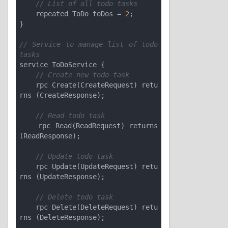
// List of all todo tasks
    repeated ToDo toDos = 
2
;

}

// Service to manage list of todo 
tasks
service ToDoService {

// Create new todo task
    rpc Create(CreateRequest) retu
rns (CreateResponse);

// Read todo task
    rpc Read(ReadRequest) returns 
(ReadResponse);

// Update todo task
    rpc Update(UpdateRequest) retu
rns (UpdateResponse);

// Delete todo task
    rpc Delete(DeleteRequest) retu
rns (DeleteResponse);
