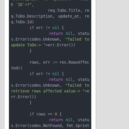
E `ID`=?"
,

		req.ToDo.Title, re
q.ToDo.Description, update_at, re
q.ToDo.Id)

if
 err != 
nil
 {

return
nil
, statu
s.Error(codes.Unknown, 
"failed to 
update ToDo-> "
+err.Error())

	}

	rows, err := res.RowsAffec
ted()

if
 err != 
nil
 {

return
nil
, statu
s.Error(codes.Unknown, 
"failed to 
retrieve rows affected value-> "
+e
rr.Error())

	}

if
 rows == 
0
 {

return
nil
, statu
s.Error(codes.NotFound, fmt.Sprint