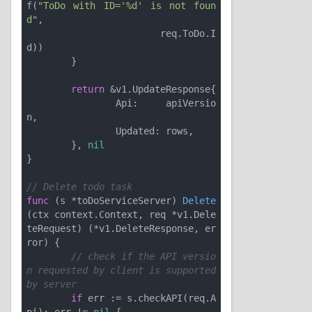
f(
"ToDo with ID='%d' is not foun
d"
,

			req.ToDo.I
d))

	}

return
 &v1.UpdateResponse{

		Api:     apiVersio
n,

		Updated: rows,

	}, 
nil
}

// Delete todo task
func
(s *toDoServiceServer)
Delete
(ctx context.Context, req *v1.Dele
teRequest)
(*v1.DeleteResponse, er
ror)
 {

// check if the API versio
n requested by client is supported 
by server
if
 err := s.checkAPI(req.A