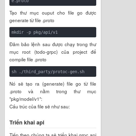
Tạo thư mục ouput cho file go được
generate từ file .proto
Đảm bảo lệnh sau được chạy trong thư
mục root (todo-grpc) của project để
compile file .proto
Nó sẽ tạo ra (generate) file go từ file
.proto và nằm trong thư mục
"pkg/model/v1":
Cấu trúc của file sẽ như sau:
Triển khai api
Tiếp theo chúng ta sẽ triển khai grpc api