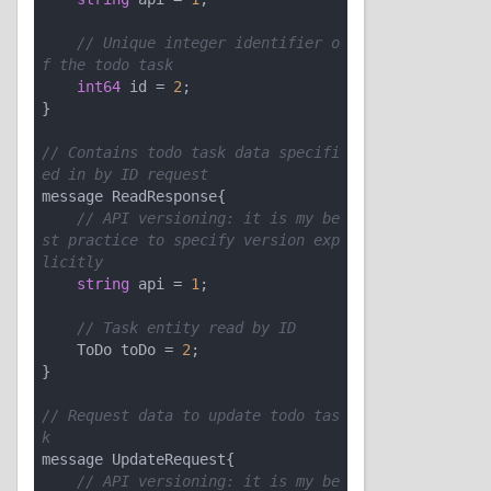
// Unique integer identifier o
f the todo task
int64
 id = 
2
;

}

// Contains todo task data specifi
ed in by ID request
message ReadResponse{

// API versioning: it is my be
st practice to specify version exp
licitly
string
 api = 
1
;

// Task entity read by ID
    ToDo toDo = 
2
;

}

// Request data to update todo tas
k
message UpdateRequest{

// API versioning: it is my be