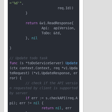
='%d'"
,

			req.Id))

	}

return
 &v1.ReadResponse{

		Api:  apiVersion,

		ToDo: &td,

	}, 
nil
}

// Update todo task
func
(s *toDoServiceServer)
Update
(ctx context.Context, req *v1.Upda
teRequest)
(*v1.UpdateResponse, er
ror)
 {

// check if the API versio
n requested by client is supported 
by server
if
 err := s.checkAPI(req.A
pi); err != 
nil
 {

return
nil
, err
