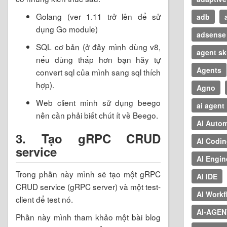
Golang (ver 1.11 trở lên để sử
adb
dụng Go module)
adsense
SQL cơ bản (ở đây mình dùng v8,
agent ski
nếu dùng thấp hơn bạn hãy tự
Agents
convert sql của mình sang sql thích
hợp).
Agno
Web client mình sử dụng beego
ai agent
nên cần phải biết chút ít về Beego.
AI Auto
3. Tạo gRPC CRUD
AI Codi
service
AI Engin
Trong phần này mình sẽ tạo một gRPC
AI IDE
CRUD service (gRPC server) và một test-
AI Workf
client để test nó.
AI-AGEN
Phần này mình tham khảo một bài blog