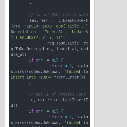
	}

// insert ToDo entity data
	res, err := c.ExecContext
(ctx, 
"INSERT INTO ToDo(`Title`, `
Description`, `InsertAt`, `UpdateA
t`) VALUES(?, ?, ?, ?)"
,

		req.ToDo.Title, re
q.ToDo.Description, insert_at, upd
ate_at)

if
 err != 
nil
 {

return
nil
, statu
s.Error(codes.Unknown, 
"failed to 
insert into ToDo-> "
+err.Error())

	}

// get ID of creates ToDo
	id, err := res.LastInsertI
d()

if
 err != 
nil
 {

return
nil
, statu
s.Error(codes.Unknown, 
"failed to 