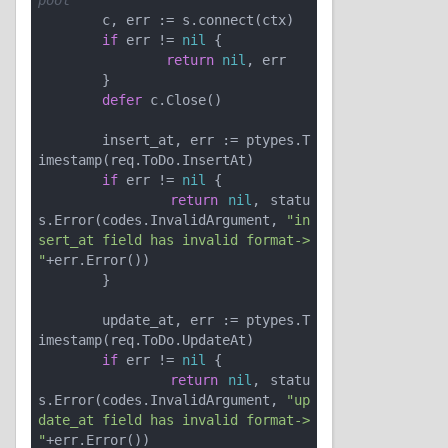
pool
	c, err := s.connect(ctx)

if
 err != 
nil
 {

return
nil
, err

	}

defer
 c.Close()

	insert_at, err := ptypes.T
imestamp(req.ToDo.InsertAt)

if
 err != 
nil
 {

return
nil
, statu
s.Error(codes.InvalidArgument, 
"in
sert_at field has invalid format-> 
"
+err.Error())

	}

	update_at, err := ptypes.T
imestamp(req.ToDo.UpdateAt)

if
 err != 
nil
 {

return
nil
, statu
s.Error(codes.InvalidArgument, 
"up
date_at field has invalid format-> 
"
+err.Error())
