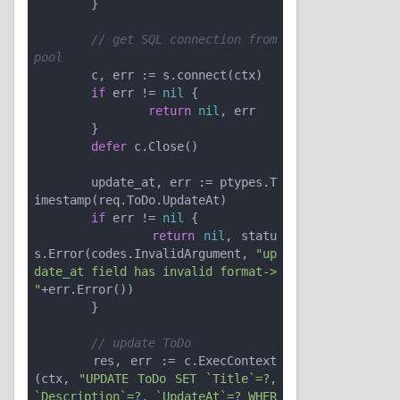
	}

// get SQL connection from 
pool
	c, err := s.connect(ctx)

if
 err != 
nil
 {

return
nil
, err

	}

defer
 c.Close()

	update_at, err := ptypes.T
imestamp(req.ToDo.UpdateAt)

if
 err != 
nil
 {

return
nil
, statu
s.Error(codes.InvalidArgument, 
"up
date_at field has invalid format-> 
"
+err.Error())

	}

// update ToDo
	res, err := c.ExecContext
(ctx, 
"UPDATE ToDo SET `Title`=?, 
`Description`=?, `UpdateAt`=? WHER