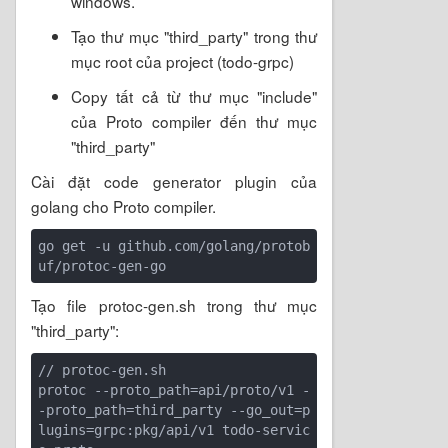
windows.
Tạo thư mục "third_party" trong thư
mục root của project (todo-grpc)
Copy tất cả từ thư mục "include"
của Proto compiler đến thư mục
"third_party"
Cài đặt code generator plugin của
golang cho Proto compiler.
go get -u github.com/golang/protob
Tạo file protoc-gen.sh trong thư mục
"third_party":
// protoc-gen.sh

protoc --proto_path=api/proto/v1 -
-proto_path=third_party --go_out=p
lugins=grpc:pkg/api/v1 todo-servic