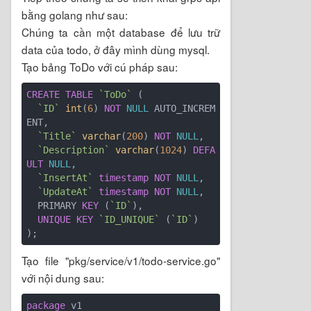
bằng golang như sau:
Chúng ta cần một database để lưu trữ
data của todo, ở đây mình dùng mysql.
Tạo bảng ToDo với cú pháp sau:
CREATE
TABLE
`ToDo`
 (

`ID`
int
(
6
) 
NOT
NULL
 AUTO_INCREM
ENT,

`Title`
varchar
(
200
) 
NOT
NULL
,

`Description`
varchar
(
1024
) 
DEFA
ULT
NULL
,

`InsertAt`
timestamp
NOT
NULL
,

`UpdateAt`
timestamp
NOT
NULL
,

  PRIMARY 
KEY
 (
`ID`
),

UNIQUE
KEY
`ID_UNIQUE`
 (
`ID`
)

Tạo file "pkg/service/v1/todo-service.go"
với nội dung sau:
package
 v1
