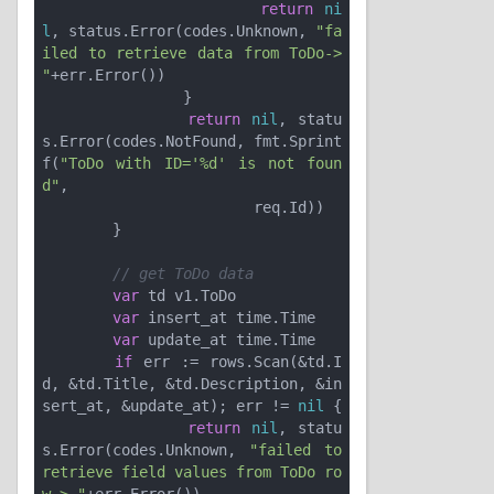
return
ni
l
, status.Error(codes.Unknown, 
"fa
iled to retrieve data from ToDo-> 
"
+err.Error())

		}

return
nil
, statu
s.Error(codes.NotFound, fmt.Sprint
f(
"ToDo with ID='%d' is not foun
d"
,

			req.Id))

	}

// get ToDo data
var
 td v1.ToDo

var
 insert_at time.Time

var
 update_at time.Time

if
 err := rows.Scan(&td.I
d, &td.Title, &td.Description, &in
sert_at, &update_at); err != 
nil
 {

return
nil
, statu
s.Error(codes.Unknown, 
"failed to 
retrieve field values from ToDo ro