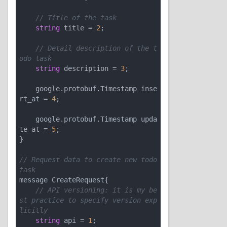
// Title of the task
string
 title = 
2
;

// Detail description of the t
odo task
string
 description = 
3
;

    google.protobuf.Timestamp inse
rt_at = 
4
;

    google.protobuf.Timestamp upda
te_at = 
5
;

}

// Request data to create new todo 
task
message CreateRequest{

// API versioning: it is my be
st practice to specify version exp
licitly
string
 api = 
1
;
