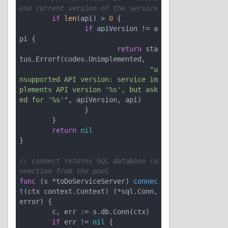
use current version of the service
if
len
(api) > 
0
 {

if
 apiVersion != a
pi {

return
 sta
tus.Errorf(codes.Unimplemented,

"u
nsupported API version: service im
plements API version '%s', but ask
ed for '%s'"
, apiVersion, api)

		}

	}

return
nil
}

// connect returns SQL database co
nnection from the pool
func
(s *toDoServiceServer)
connec
t
(ctx context.Context)
(*sql.Conn, 
error)
 {

	c, err := s.db.Conn(ctx)

if
 err != 
nil
 {
