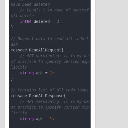
have beed deleted
// Equals 1 in case of succesf
ull delete
int64
 deleted = 
2
;

}

// Request data to read all todo t
ask
message ReadAllRequest{

// API versioning: it is my be
st practice to specify version exp
licitly
string
 api = 
1
;

}

// Contains list of all todo tasks
message ReadAllResponse{

// API versioning: it is my be
st practice to specify version exp
licitly
string
 api = 
1
;
