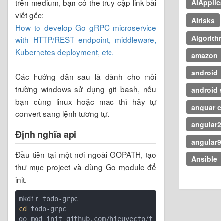
trên medium, bạn có thể truy cập link bài
AIApplic
viết gốc:
AIrisks
How to develop Go gRPC microservice
Algorith
with HTTP/REST endpoint, middleware,
Kubernetes deployment, etc.
amazon
android
Các hướng dẫn sau là dành cho môi
trường windows sử dụng git bash, nếu
android 
bạn dùng linux hoặc mac thì hãy tự
anguar c
convert sang lệnh tương tự.
angular
Định nghĩa api
angular
Đầu tiên tại một nơi ngoài GOPATH, tạo
Ansible
thư mục project và dùng Go module để
init.
cd
 todo-grpc

go mod init github.com/hieuvecto/t