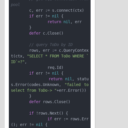
pool
	c, err := s.connect(ctx)

if
 err != 
nil
 {

return
nil
, err

	}

defer
 c.Close()

// query ToDo by ID
	rows, err := c.QueryContex
t(ctx, 
"SELECT * FROM ToDo WHERE `
ID`=?"
,

		req.Id)

if
 err != 
nil
 {

return
nil
, statu
s.Error(codes.Unknown, 
"failed to 
select from ToDo-> "
+err.Error())

	}

defer
 rows.Close()

if
 !rows.Next() {

if
 err := rows.Err
(); err != 
nil
 {
