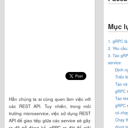
Mục l
1. gRPC là
2. Yêu cầu
3. Tạo g
service
Định n
Triển k
Tạo và
gRPC s
Tạo tes
Hẳn chúng ta ai cũng quen làm việc với
gRPC s
các REST API. Tuy nhiên, trong môi
có chạ
trường microservice, việc sử dụng REST
Chạy t
API để giao tiếp giữa các service sẽ gây
dùng te
ra độ trễ đáng kể. gRPC ra đời để giải