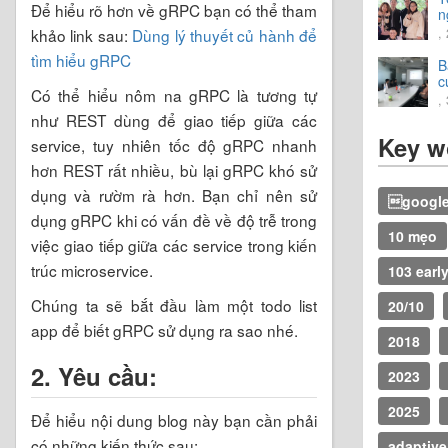
Để hiểu rõ hơn về gRPC bạn có thể tham
n
t
khảo link sau:
Dùng lý thuyết củ hành để
,
v
tìm hiểu gRPC
B
c
Có thể hiểu nôm na gRPC là tương tự
2
,
như REST dùng để giao tiếp giữa các
Key w
service, tuy nhiên tốc độ gRPC nhanh
hơn REST rất nhiều, bù lại gRPC khó sử
dụng và rườm rà hơn. Bạn chỉ nên sử
google
dụng gRPC khi có vấn đề về độ trễ trong
10 mẹo
việc giao tiếp giữa các service trong kiến
trúc microservice.
103 earl
Chúng ta sẽ bắt đầu làm một todo list
20/10
app để biết gRPC sử dụng ra sao nhé.
2018
2. Yêu cầu:
2023
2025
Để hiểu nội dung blog này bạn cần phải
có những kiến thức sau:
adaptive