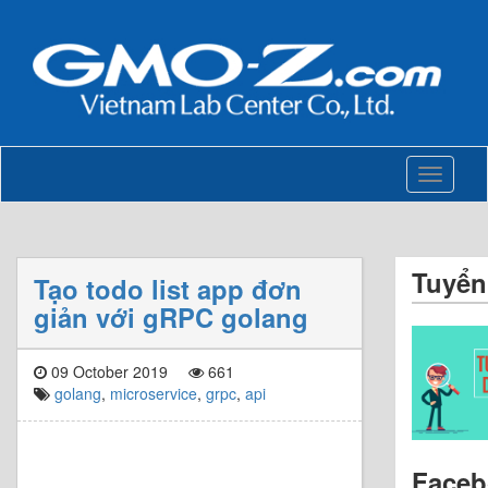
Toggle
navigati
Tuyển
Tạo todo list app đơn
giản với gRPC golang
09 October 2019
661
golang
,
microservice
,
grpc
,
api
Face