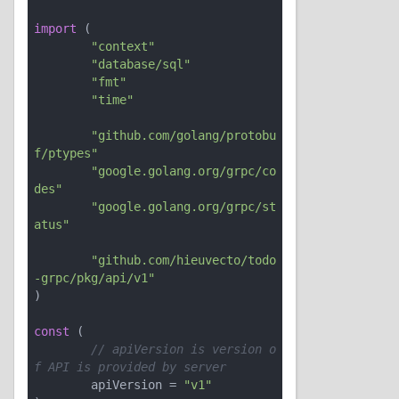
import
 (

"context"
"database/sql"
"fmt"
"time"
"github.com/golang/protobu
f/ptypes"
"google.golang.org/grpc/co
des"
"google.golang.org/grpc/st
atus"
"github.com/hieuvecto/todo
-grpc/pkg/api/v1"
)

const
 (

// apiVersion is version o
f API is provided by server
	apiVersion = 
"v1"