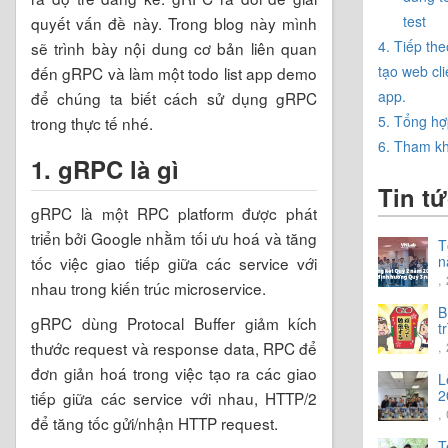
test
quyết vấn đề này. Trong blog này mình
4. Tiếp th
sẽ trình bày nội dung cơ bản liên quan
tạo web cli
đến gRPC và làm một todo list app demo
app.
để chúng ta biết cách sử dụng gRPC
5. Tổng hợp
trong thực tế nhé.
6. Tham k
1. gRPC là gì
Tin t
gRPC là một RPC platform được phát
triển bởi Google nhằm tối ưu hoá và tăng
T
n
tốc việc giao tiếp giữa các service với
C
,
nhau trong kiến trúc microservice.
h
n
B
gRPC dùng Protocal Buffer giảm kích
t
t
thước request và response data, RPC để
,
đơn giản hoá trong việc tạo ra các giao
L
2
tiếp giữa các service với nhau, HTTP/2
,
để tăng tốc gửi/nhận HTTP request.
T