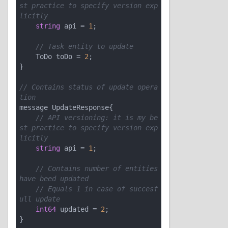
st practice to specify version exp
licitly
string
 api = 
1
;

// Task entity to update
    ToDo toDo = 
2
;

}

// Contains status of update opera
tion
message UpdateResponse{

// API versioning: it is my be
st practice to specify version exp
licitly
string
 api = 
1
;

// Contains number of entities 
have beed updated
// Equals 1 in case of succesf
ull update
int64
 updated = 
2
;

}
