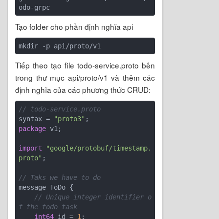
Tạo folder cho phần định nghĩa api
Tiếp theo tạo file todo-service.proto bên
trong thư mục api/proto/v1 và thêm các
định nghĩa của các phương thức CRUD:
// todo-service.proto
syntax = 
"proto3"
package
 v1;

import
"google/protobuf/timestamp.
proto"
;

// Taks we have to do
message ToDo {

// Unique integer identifier o
f the todo task
int64
 id = 
1
;
