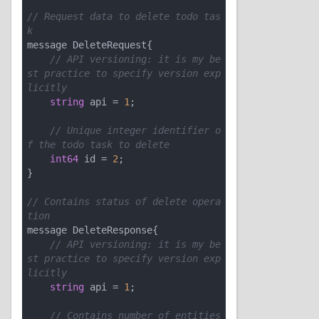
// Request data to delete todo tas
k
message DeleteRequest{

// API versioning: it is my be
st practice to specify version exp
licitly
string
 api = 
1
;

// Unique integer identifier o
f the todo task to delete
int64
 id = 
2
;

}

// Contains status of delete opera
tion
message DeleteResponse{

// API versioning: it is my be
st practice to specify version exp
licitly
string
 api = 
1
;

// Contains number of entities 