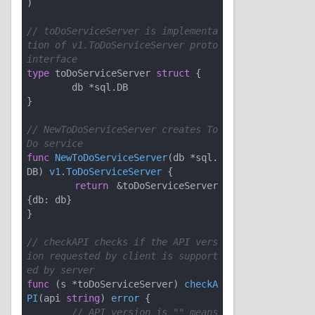
)

// toDoServiceServer is implementa
tion of v1.ToDoServiceServer proto 
interface
type
 toDoServiceServer 
struct
 {

	db *sql.DB

}

// NewToDoServiceServer creates To
Do service
func
NewToDoServiceServer
(db *sql.
DB)
v1
.
ToDoServiceServer
 {

return
 &toDoServiceServer
{db: db}

}

// checkAPI checks if the API vers
ion requested by client is support
ed by server
func
(s *toDoServiceServer)
checkA
PI
(api 
string
)
error
 {

// API version is "" means 