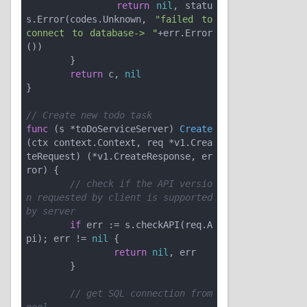
return
nil
, statu
s.Error(codes.Unknown, 
"failed to 
connect to database-> "
+err.Error
())

	}

return
 c, 
nil
}

// Create new todo task
func
(s *toDoServiceServer)
Create
(ctx context.Context, req *v1.Crea
teRequest)
(*v1.CreateResponse, er
ror)
 {

// check if the API versio
n requested by client is supported 
by server
if
 err := s.checkAPI(req.A
pi); err != 
nil
 {

return
nil
, err

	}

// get SQL connection from 