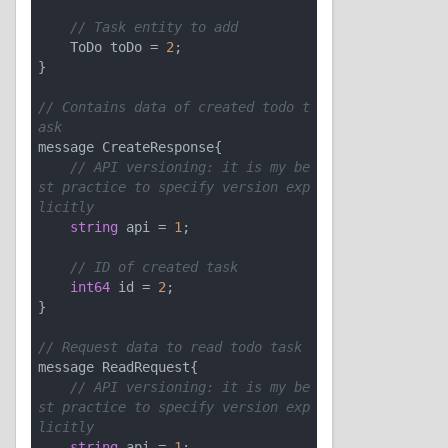
// Task entity to add
    ToDo toDo = 
2
;

}

// Contains data of created todo t
ask
message CreateResponse{

// API versioning: it is my be
st practice to specify version exp
licitly
string
 api = 
1
;

// ID of created task
int64
 id = 
2
;

}

// Request data to read todo task
message ReadRequest{

// API versioning: it is my be
st practice to specify version exp
licitly
string
 api = 
1
;
