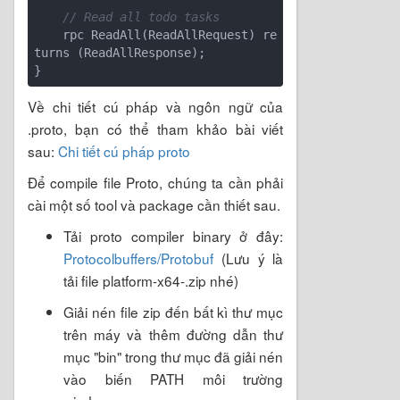
// Read all todo tasks
    rpc ReadAll(ReadAllRequest) re
turns (ReadAllResponse);

Về chi tiết cú pháp và ngôn ngữ của
.proto, bạn có thể tham khảo bài viết
sau:
Chi tiết cú pháp proto
Để compile file Proto, chúng ta cần phải
cài một số tool và package cần thiết sau.
Tải proto compiler binary ở đây:
Protocolbuffers/Protobuf
(Lưu ý là
tải file platform-x64-.zip nhé)
Giải nén file zip đến bất kì thư mục
trên máy và thêm đường dẫn thư
mục "bin" trong thư mục đã giải nén
vào biến PATH môi trường