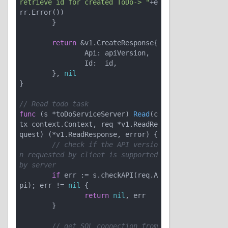
retrieve id for created ToDo-> "
+e
rr.Error())

	}

return
 &v1.CreateResponse{

		Api: apiVersion,

		Id:  id,

	}, 
nil
}

// Read todo task
func
(s *toDoServiceServer)
Read
(c
tx context.Context, req *v1.ReadRe
quest)
(*v1.ReadResponse, error)
 {

// check if the API versio
n requested by client is supported 
by server
if
 err := s.checkAPI(req.A
pi); err != 
nil
 {

return
nil
, err

	}

// get SQL connection from 