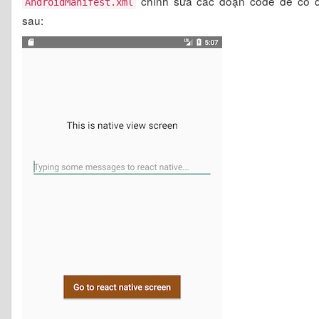
chỉnh sửa các đoạn code để có đ
AndroidManifest.xml
sau: