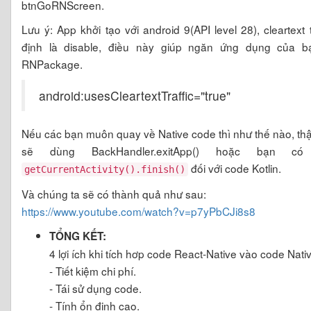
btnGoRNScreen.
Lưu ý: App khởi tạo với android 9(API level 28), cleartext
định là disable, điều này giúp ngăn ứng dụng của bạ
RNPackage.
android:usesCleartextTraffic="true"
Nếu các bạn muôn quay về Native code thì như thế nào, thậ
sẽ dùng BackHandler.exitApp() hoặc bạn 
đối với code Kotlin.
getCurrentActivity().finish()
Và chúng ta sẽ có thành quả như sau:
https://www.youtube.com/watch?v=p7yPbCJi8s8
TỔNG KẾT:
4 lợi ích khi tích hơp code React-Native vào code Nati
- Tiết kiệm chi phí.
- Tái sử dụng code.
- Tính ổn định cao.