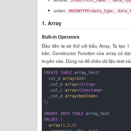
STRUCT<col_name : data_ty
union:
UNIONTYPE<data_type, data_
1. Array
Built-in Operators
Đầu tiên ta sẽ thử với kiểu Array. Ta tạo 1
bản. Constructor Function của array có d
truyền vào. Dùng nó để chèn dữ liệu test và
CREATE
TABLE
 array_test(

  col_a 
array
<
int
>

  ,col_b 
array
<
string
>

  ,col_c 
array
<
timestamp
>

  ,col_d 
array
<
boolean
>

);

INSERT
INTO
TABLE
VALUES
 (

array
(
1
,
2
,
3
)
