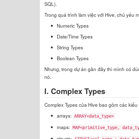
SQL).
Trong quá trình làm việc với Hive, chủ yếu 
Numeric Types
Date/Time Types
String Types
Boolean Types
Nhưng, trong dự án gần đây thì mình có dù
nó.
I. Complex Types
Complex Types của Hive bao gồm các kiểu 
arrays:
ARRAY<data_type>
maps:
MAP<primitive_type, data_t
structs: