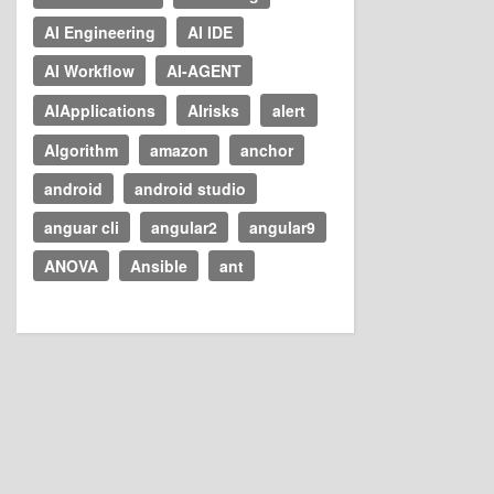
AI Engineering
AI IDE
AI Workflow
AI-AGENT
AIApplications
AIrisks
alert
Algorithm
amazon
anchor
android
android studio
anguar cli
angular2
angular9
ANOVA
Ansible
ant