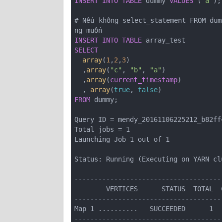
INSERT
INTO
TABLE
 dummy 
VALUES
 (
'a'
);

# Nếu không select_statement FROM dum
INSERT
INTO
TABLE
SELECT
array
(
1
,
2
,
3
)

  ,
array
(
"c"
, 
"b"
, 
"a"
)

  ,
array
(
current_timestamp
)

  , 
array
(
true
, 
false
FROM
 dummy;

Query ID = mendy_20161106225212_b82ff
Total jobs = 1

Launching Job 1 out of 1

Status: Running (Executing on YARN cl
-------------------------------------
-------------------------------------
-------------------------------------