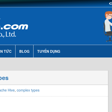
IN TỨC
BLOG
TUYỂN DỤNG
pes
ache Hive
,
complex types