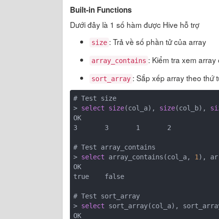
Built-in Functions
Dưới đây là 1 số hàm được Hive hỗ trợ
: Trả về số phần tử của array
size
: Kiểm tra xem array
array_contains
: Sắp xếp array theo thứ 
sort_array
# Test size

> 
select
size
(col_a), 
size
(col_b), 
si
OK

3       3       1       2

# Test array_contains

> 
select
 array_contains(col_a, 
1
), ar
OK

true    false

# Test sort_array

> 
select
 sort_array(col_a), sort_arra
OK
