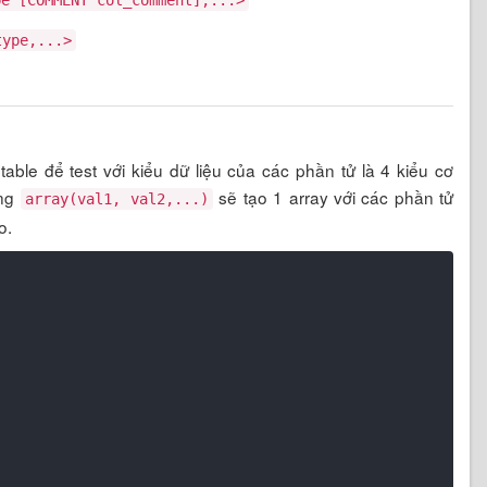
pe [COMMENT col_comment],...>
type,...>
 table để test với kiểu dữ liệu của các phần tử là 4 kiểu cơ
ạng
sẽ tạo 1 array với các phần tử
array(val1, val2,...)
o.