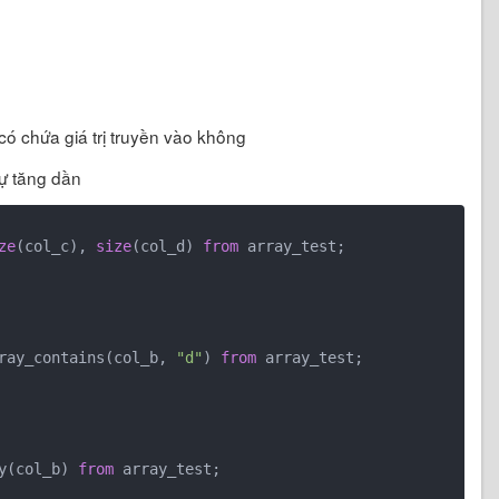
 có chứa giá trị truyền vào không
tự tăng dần
ze
(col_c), 
size
(col_d) 
from
 array_test;

ray_contains(col_b, 
"d"
) 
from
 array_test;

y(col_b) 
from
 array_test;
