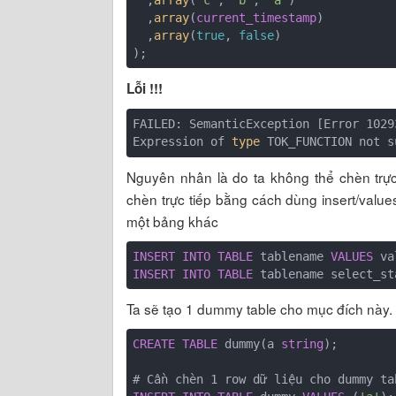
  ,
array
(
"c"
, 
"b"
, 
"a"
)

  ,
array
(
current_timestamp
)

  ,
array
(
true
, 
false
)

Lỗi !!!
FAILED: SemanticException [Error 1029
Expression of 
type
 TOK_FUNCTION not s
Nguyên nhân là do ta không thể chèn trực
chèn trực tiếp bằng cách dùng insert/values
một bảng khác
INSERT
INTO
TABLE
 tablename 
VALUES
INSERT
INTO
TABLE
 tablename select_st
Ta sẽ tạo 1 dummy table cho mục đích này. V
CREATE
TABLE
 dummy(a 
string
);
