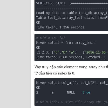
-------------------------------------
Loading data to table test_db.array_te
Table test_db.array_test stats: [numF
OK

# Kiểm tra lại
hive> select * from array_test;

OK

[1,2,3] [
"c"
,
"b"
,
"a"
]   [
"2016-11-06 
Vậy truy cập các element trong array như 
tử đầu tiên có index là 0.
hive> select col_a[1], col_b[2], col_
OK

2       a       NULL    
true
# Nếu index > size của array thì g