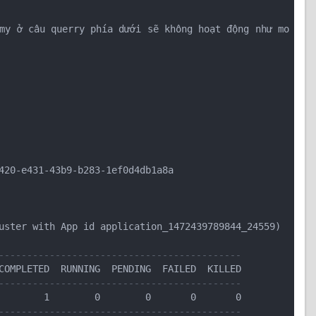
my ở câu querry phía dưới sẽ không hoạt động như mo
420-e431-43b9-b283-1ef0d4db1a8a

uster with App id application_1472439789844_24559)

-------------------------------------------
-------------------------------------------
-------------------------------------------