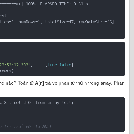
-------------------------------------------
st

iles=1, numRows=1, totalSize=47, rawDataSize=46]

22:52:12.393"
]     [
true
,
false
]

thế nào? Toán tử
trả về phần tử thứ n trong array. Phần
A[n]
c[3], col_d[0] from array_test;

iá trị trả về là NULL