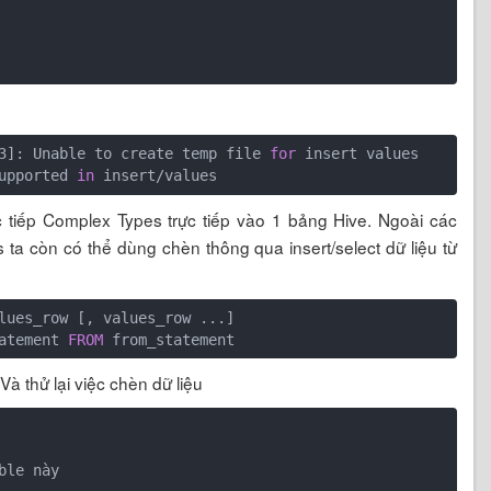
3]: Unable to create temp file 
for
 insert values 

upported 
in
 tiếp Complex Types trực tiếp vào 1 bảng Hive. Ngoài các
 ta còn có thể dùng chèn thông qua insert/select dữ liệu từ
atement 
FROM
à thử lại việc chèn dữ liệu