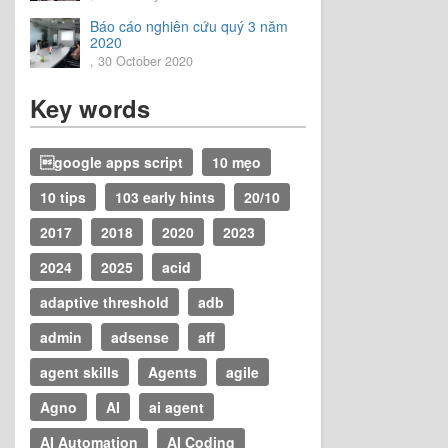
Báo cáo nghiên cứu quý 3 năm
2020
, 30 October 2020
Key words
google apps script
10 mẹo
10 tips
103 early hints
20/10
2017
2018
2020
2023
2024
2025
acid
adaptive threshold
adb
admin
adsense
aff
agent skills
Agents
agile
Agno
AI
ai agent
AI Automation
AI Coding