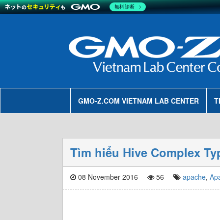
無料診断
GMO-Z.COM VIETNAM LAB CENTER
T
Tìm hiểu Hive Complex Ty
08 November 2016
56
apache
,
Ap