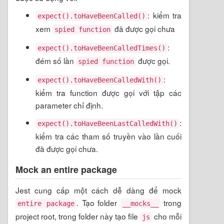
: kiểm tra
expect().toHaveBeenCalled()
xem
đã được gọi chưa
spied function
:
expect().toHaveBeenCalledTimes()
đém số lần
được gọi.
spied function
:
expect().toHaveBeenCalledWith()
kiểm tra function được gọi với tập các
parameter chỉ định.
:
expect().toHaveBeenLastCalledWith()
kiểm tra các tham số truyền vào lần cuối
đã được gọi chưa.
Mock an entire package
Jest cung cấp một cách dễ dàng để mock
. Tạo folder
trong
entire package
__mocks__
project root, trong folder này tạo file
cho mỗi
js