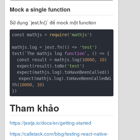
Mock a single function
Sử dụng `jest.fn()` để mock một function
const mathjs = 
require
(
'mathjs'
)

mathjs.log = jest.fn(
()
 =>
'test'
)

test(`
The mathjs log 
function
`, 
()
 =>
 {

  const result = mathjs.log(
10000
, 
10
)

  expect(result).toBe(
'test'
)

  expect(mathjs.log).toHaveBeenCalled()

  expect(mathjs.log).toHaveBeenCalledWi
th(
10000
, 
10
)

})
Tham khảo
https://jestjs.io/docs/en/getting-started
https://callstack.com/blog/testing-react-native-