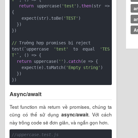
return
 uppercase(
'test'
).
then
(str => 
a
{

    expect(str).toBe(
'TEST'
)

a
  })

A
})

//
 Trường hợp promises bị reject

test(`
uppercase 
'test'
 to equal 
'TES
T'
`, 
()
 =>
 {

return
 uppercase(
''
).
catch
(e => {

    expect(e).toMatch(
'Empty string'
)

  })

})
Async/await
Test function mà return về promises, chúng ta
cũng có thể sử dụng
. Với cách
async/await
này trông code sẽ đơn giản, và ngắn gọn hơn.
//uppercase.test.js