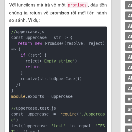
Với functions mà trả về một
, đầu tiên
A
promises
chúng ta return về promises rồi mới tiến hành
A
so sánh. Ví dụ:
A
//
uppercase.js

AI
const uppercase = str => {

return
new
 Promise(
(resolve, reject)
A
=>
 {

if
 (!str) {

A
      reject(
'Empty string'
)

A
return
    }

AI
    resolve(str.toUpperCase())

  })

A
module
.exports = uppercase

a
//
uppercase.test.js

a
const uppercase = 
require
(
'./uppercas
a
e'
)

test(`
uppercase 
'test'
 to equal 
'TES
an
T'
`, 
()
 =>
 {
