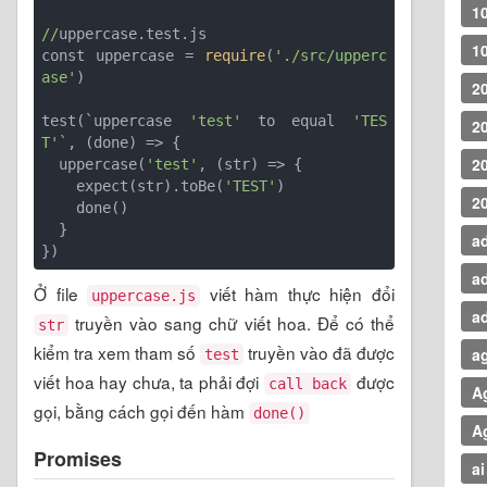
1
//
uppercase.test.js

10
const uppercase = 
require
(
'./src/upperc
ase'
)

2
test(`
uppercase 
'test'
 to equal 
'TES
2
T'
`, 
(done)
 =>
 {

2
  uppercase(
'test'
, 
(str)
 =>
 {

    expect(str).toBe(
'TEST'
)

2
    done()

  }

a
})
a
Ở file
viết hàm thực hiện đổi
uppercase.js
a
truyền vào sang chữ viết hoa. Để có thể
str
kiểm tra xem tham số
truyền vào đã được
ag
test
viết hoa hay chưa, ta phải đợi
được
call back
A
gọi, bằng cách gọi đến hàm
done()
A
Promises
ai