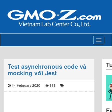
Toggle
navigati
T
Test asynchronous code và
mocking với Jest
14 February 2020
131
F