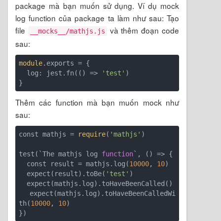
package mà bạn muốn sử dụng. Ví dụ mock
log function của package ta làm như sau: Tạo
file
và thêm đoạn code
__mocks__/mathjs.js
sau:
module
.exports = {

  log: jest.fn(
()
 =>
'test'
)

}
Thêm các function mà bạn muốn mock như
sau:
const mathjs = 
require
(
'mathjs'
)

test(`
The mathjs log 
function
`, 
()
 =>
 {

  const result = mathjs.log(
10000
, 
10
)

  expect(result).toBe(
'test'
)

  expect(mathjs.log).toHaveBeenCalled()

  expect(mathjs.log).toHaveBeenCalledWi
th(
10000
, 
10
)

})