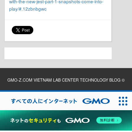
with-the-new-jest-part-1-snapshots-come-into-
play/#.12zbnbgwc
GMO-Z.COM VIETNAM LAB CENTER TECHNOLOGY BLOG
©
2026
無料診断