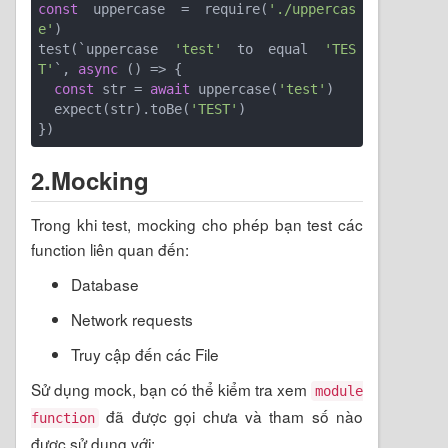
const
 uppercase = require(
'./uppercas
e'
)

test(`uppercase 
'test'
 to equal 
'TES
T'
`, 
async
 () => {

const
 str = 
await
 uppercase(
'test'
)

  expect(str).toBe(
'TEST'
)

})
2.Mocking
Trong khi test, mocking cho phép bạn test các
function liên quan đến:
Database
Network requests
Truy cập đến các File
Sử dụng mock, bạn có thể kiểm tra xem
module
đã được gọi chưa và tham số nào
function
được sử dụng với: