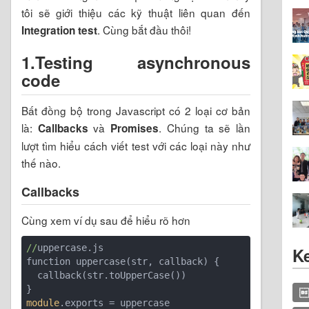
tôi sẽ giới thiệu các kỹ thuật liên quan đến
. Cùng bắt đầu thôi!
Integration test
1.Testing asynchronous
code
Bất đồng bộ trong Javascript có 2 loại cơ bản
là:
và
. Chúng ta sẽ lần
Callbacks
Promises
lượt tìm hiểu cách viết test với các loại này như
thế nào.
Callbacks
Cùng xem ví dụ sau để hiểu rõ hơn
//
uppercase.js

K
function uppercase(str, callback) {

  callback(str.toUpperCase())


module
.exports = uppercase
