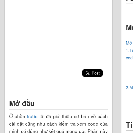
M
Mở 
1.T
cod
2.M
Mở đầu
Ở phần
trước
tôi đã giới thiệu cơ bản về cách
Ti
cài đặt cũng như cách kiểm tra xem code của
mình có đúng như kết quả mong đợi. Phần này