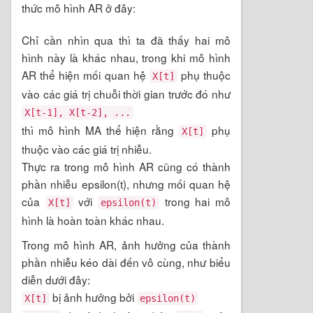
thức mô hình AR ở đây:
Chỉ cần nhìn qua thì ta đã thấy hai mô
hình này là khác nhau, trong khi mô hình
AR thể hiện mối quan hệ
phụ thuộc
X[t]
vào các giá trị chuỗi thời gian trước đó như
X[t-1], X[t-2], ...
thì mô hình MA thể hiện rằng
phụ
X[t]
thuộc vào các giá trị nhiễu.
Thực ra trong mô hình AR cũng có thành
phần nhiễu epsilon(t), nhưng mối quan hệ
của
với
trong hai mô
X[t]
epsilon(t)
hình là hoàn toàn khác nhau.
Trong mô hình AR, ảnh hưởng của thành
phần nhiễu kéo dài đến vô cùng, như biểu
diễn dưới đây:
bị ảnh hưởng bởi
X[t]
epsilon(t)