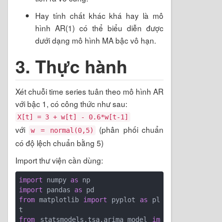
Hay tính chất khác khá hay là mô
hình AR(1) có thể biểu diễn được
dưới dạng mô hình MA bậc vô hạn.
3. Thực hành
Xét chuỗi time series tuân theo mô hình AR
với bậc 1, có công thức như sau:
X[t] = 3 + w[t] - 0.6*w[t-1]
với
(phân phối chuẩn
w = normal(0,5)
có độ lệch chuẩn bằng 5)
Import thư viện cần dùng:
import
 numpy 
as
import
 pandas 
as
from
 matplotlib 
import
 pyplot 
as
 pl
from
 statsmodels.tsa.arima_model 
im