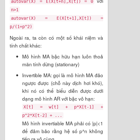
với
autovar(X) = E(X[t+n],X[t]) = 0
n>1
autovar(X) = E(X[t+1],X[t]) =
p/(1+p^2)
Ngoài ra, ta còn có một số khái niệm và
tính chất khác:
Mô hình MA bậc hữu hạn luôn thoả
mãn tính dừng (stationary)
Invertible MA: gọi là mô hình MA đảo
ngược được (chỗ này dịch hơi khó),
khi nó có thể biểu diễn được dưới
dạng mô hình AR với bậc vô hạn:
X[t] = w[t] + p*X[t-1] +
p^2*X[t-2] + ...
Mô hình invertiable MA phải có |p|<1
để đảm bảo rằng hệ số p^n không
tiến ra vô cùng.