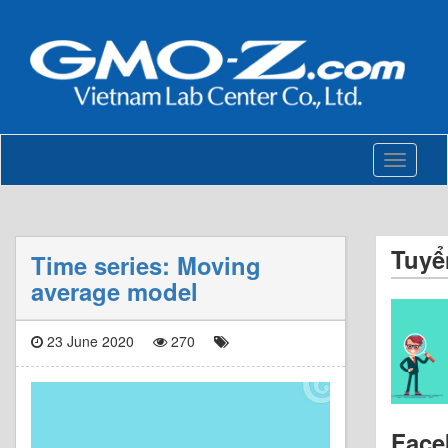
Toggle
navigati
Tuyể
Time series: Moving
average model
23 June 2020
270
Face