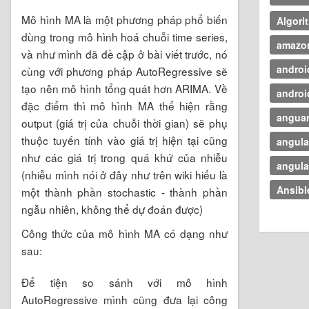
Mô hình MA là một phương pháp phổ biến
Algori
dùng trong mô hình hoá chuỗi time series,
amazo
và như mình đã đề cập ở bài viết trước, nó
androi
cùng với phương pháp AutoRegressive sẽ
tạo nên mô hình tổng quát hơn ARIMA. Về
androi
đặc điểm thì mô hình MA thể hiện rằng
anguar
output (giá trị của chuỗi thời gian) sẽ phụ
thuộc tuyến tính vào giá trị hiện tại cũng
angula
như các giá trị trong quá khứ của nhiễu
angula
(nhiễu mình nói ở đây như trên wiki hiểu là
Ansibl
một thành phần stochastic - thành phần
ngẫu nhiên, không thể dự đoán được)
Công thức của mô hình MA có dạng như
sau:
Để tiện so sánh với mô hình
AutoRegressive mình cũng đưa lại công