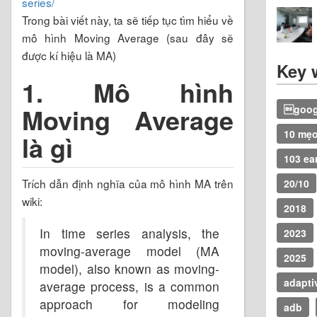
series/
Trong bài viết này, ta sẽ tiếp tục tìm hiểu về
mô hình Moving Average (sau đây sẽ
được kí hiệu là MA)
Key 
1. Mô hình
Moving Average
googl
10 mẹ
là gì
103 ear
Trích dẫn định nghĩa của mô hình MA trên
20/10
wiki:
2018
In time series analysis, the
2023
moving-average model (MA
2025
model), also known as moving-
adapti
average process, is a common
approach for modeling
adb