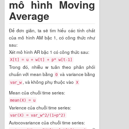
mô hình Moving
Average
Để đơn giản, ta sẽ tìm hiểu các tính chất
của mô hình AM bậc 1, có công thức như
sau:
Xét mô hình AR bậc 1 có công thức sau:
X[t] = u + w[t] + p* w[t-1]
Trong đó, nhiễu w tuân theo phân phối
chuẩn với mean bằng
và variance bằng
0
, và không phụ thuộc vào
var_w
X
Mean của chuỗi time series:
mean(X) = u
Varience của chuỗi time series:
var(X) = var_w^2/(1+p^2)
Autocovariance của chuỗi time series: