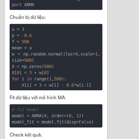
port
Chuẩn bị dữ liệu:
u = 
3
p = 
-0.6
T = 
500
mean = u

w = np.random.normal(loc=
0
,scale=
1
, 
size=
500
)

X = np.zeros(
500
)

X[
0
] = 
3
 + w[
0
for
 i 
in
 range(
1
,
500
):

    X[i] = 
3
 + w[i] - 
0.6
*w[i
-1
Fit dữ liệu với mô hình MA:
# fit model
model = ARMA(X, order=(
0
, 
1
))

model_fit = model.fit(disp=
False
Check kết quả: