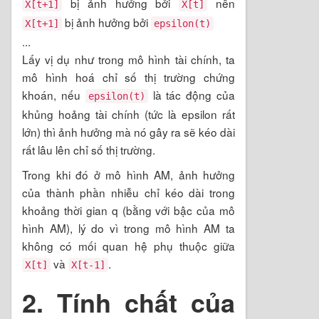
bị ảnh hưởng bởi
nên
X[t+1]
X[t]
bị ảnh hưởng bởi
X[t+1]
epsilon(t)
...
Lấy vị dụ như trong mô hình tài chính, ta
mô hình hoá chỉ số thị trường chứng
khoán, nếu
là tác động của
epsilon(t)
khủng hoảng tài chính (tức là epsilon rất
lớn) thì ảnh hưởng mà nó gây ra sẽ kéo dài
rất lâu lên chỉ số thị trường.
Trong khi đó ở mô hình AM, ảnh hưởng
của thành phần nhiễu chỉ kéo dài trong
khoảng thời gian q (bằng với bậc của mô
hình AM), lý do vì trong mô hình AM ta
không có mối quan hệ phụ thuộc giữa
và
.
X[t]
X[t-1]
2. Tính chất của