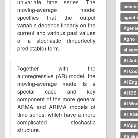
univariate time series. The
adsen
moving-average model
specifies that the output
agent s
variable depends linearly on the
Agent
current and various past values
Agno
of a stochastic (imperfectly
predictable) term.
ai age
AI Aut
Together with the
AI Cod
autoregressive (AR) model, the
AI Eng
moving-average model is a
special case and key
AI IDE
component of the more general
AI Wor
ARMA and ARIMA models of
time series, which have a more
AI-AG
complicated stochastic
AIAppl
structure.
AIrisks