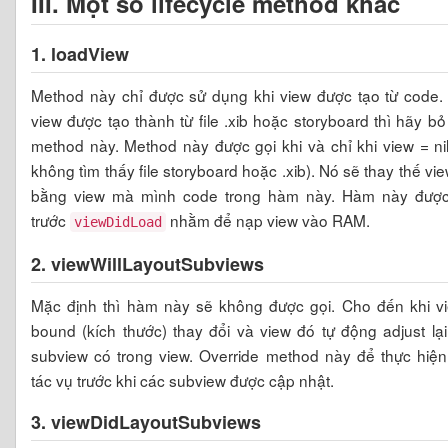
III. Một số lifecycle method khác
1. loadView
Method này chỉ được sử dụng khi view được tạo từ code.
view được tạo thành từ file .xib hoặc storyboard thì hãy b
method này. Method này được gọi khi và chỉ khi view = ni
không tìm thấy file storyboard hoặc .xib). Nó sẽ thay thế vi
bằng view mà mình code trong hàm này. Hàm này được
trước
nhằm để nạp view vào RAM.
viewDidLoad
2. viewWillLayoutSubviews
Mặc định thì hàm này sẽ không được gọi. Cho đến khi vi
bound (kích thước) thay đổi và view đó tự động adjust lạ
subview có trong view. Override method này để thực hiện
tác vụ trước khi các subview được cập nhật.
3. viewDidLayoutSubviews