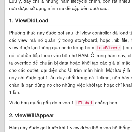
Lưu ý, đây chỉ là những hàm lifecycle chính, còn rất nhiề
nữa được sử dụng mình sẽ đề cập bên dưới sau.
1. ViewDidLoad
Phương thức này được gọi sau khi view controller đã load t
các view mà nó quản lý trong storyboard, hoặc .nib file,
view được tạo thông qua code trong hàm
(mìn
loadView()
nói ở phần tiếp theo) vào bộ nhớ RAM. Ở trong hàm này, 
ta override để chuẩn bị data hoặc khởi tạo các giá trị mặc
cho các outlet, đại diện cho UI trên màn hình. Một lưu ý l
này chỉ được gọi 1 lần duy nhất trong cả lifetime, nên hãy
chắn là bạn dùng nó cho những việc khởi tạo hoặc chỉ kha
1 lần.
Ví dụ bạn muốn gắn data vào 1
chẳng hạn.
UILabel
2. viewWillAppear
Hàm này được gọi trước khi 1 view được thêm vào hệ thống