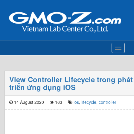
Toggle
navigati
View Controller Lifecycle trong phát
triển ứng dụng iOS
14 August 2020
163
ios
,
lifecycle
,
controller