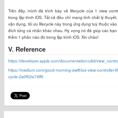
Trên đây, mình đã trình bày về lifecycle của 1 view contr
trong lập trình iOS. Tất cả đều chỉ mang tính chất lý thuyết,
vận dụng, tối ưu lifecycle này trong ứng dụng tuỳ thuộc và
đích từng cá nhân khác nhau. Hy vọng nó đã giúp các bạn
thêm 1 phần nào đó trong lập trình iOS. Xin chào!
V. Reference
https://developer.apple.com/documentation/uikit/view_contro
https://medium.com/good-morning-swift/ios-view-controller-lif
cycle-2a0f02e74ff5