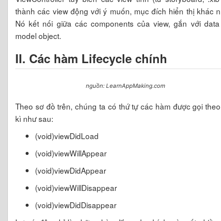
thành các view động với ý muốn, mục đích hiển thị khác 
Nó kết nối giữa các components của view, gắn với data
model object.
II. Các hàm Lifecycle chính
nguồn: LearnAppMaking.com
Theo sơ đồ trên, chúng ta có thứ tự các hàm được gọi the
kì như sau:
(void)viewDidLoad
(void)viewWillAppear
(void)viewDidAppear
(void)viewWillDisappear
(void)viewDidDisappear