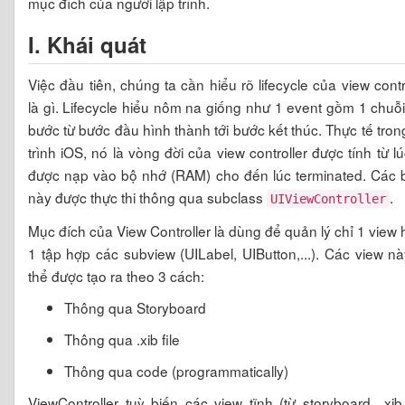
mục đích của người lập trình.
I. Khái quát
Việc đầu tiên, chúng ta cần hiểu rõ lifecycle của view contr
là gì. Lifecycle hiểu nôm na giống như 1 event gồm 1 chuỗ
bước từ bước đầu hình thành tới bước kết thúc. Thực tế tron
trình iOS, nó là vòng đời của view controller được tính từ l
được nạp vào bộ nhớ (RAM) cho đến lúc terminated. Các 
này được thực thi thông qua subclass
.
UIViewController
Mục đích của View Controller là dùng để quản lý chỉ 1 view
1 tập hợp các subview (UILabel, UIButton,...). Các view n
thể được tạo ra theo 3 cách:
Thông qua Storyboard
Thông qua .xib file
Thông qua code (programmatically)
ViewController tuỳ biến các view tĩnh (từ storyboard, .xib 