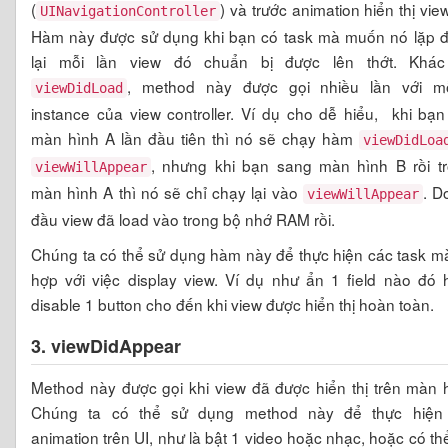
(
) và trước animation hiển thị vie
UINavigationController
Hàm này được sử dụng khi bạn có task mà muốn nó lặp đi
lại mỗi lần view đó chuẩn bị được lên thớt. Khác
, method này được gọi nhiều lần với m
viewDidLoad
instance của view controller. Ví dụ cho dễ hiểu, khi bạ
màn hình A lần đầu tiên thì nó sẽ chạy hàm
viewDidLoa
, nhưng khi bạn sang màn hình B rồi trở
viewWillAppear
màn hình A thì nó sẽ chỉ chạy lại vào
. D
viewWillAppear
đầu view đã load vào trong bộ nhớ RAM rồi.
Chúng ta có thể sử dụng hàm này để thực hiện các task m
hợp với việc display view. Ví dụ như ẩn 1 field nào đó 
disable 1 button cho đến khi view được hiển thị hoàn toàn.
3. viewDidAppear
Method này được gọi khi view đã được hiển thị trên màn 
Chúng ta có thể sử dụng method này để thực hiện
animation trên UI, như là bật 1 video hoặc nhạc, hoặc có th