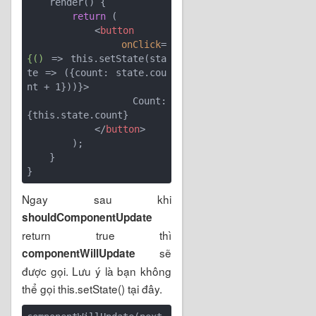
    render() {

return
 (

<
button
onClick
=
{()
 =>
 this.setState(sta
te => ({count: state.cou
nt + 1}))}>

                Count: 
{this.state.count}

</
button
>
        );

    }

Ngay sau khi
shouldComponentUpdate
return true thì
sẽ
componentWillUpdate
được gọi. Lưu ý là bạn không
thể gọi this.setState() tại đây.