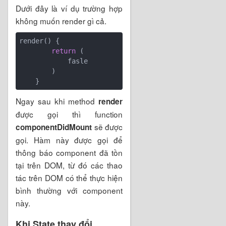
Dưới đây là ví dụ trường hợp
không muốn render gì cả.
render() {

return
 (

            fasle

        )

Ngay sau khi method
render
được gọi thì function
sẽ được
componentDidMount
gọi. Hàm này được gọi để
thông báo component đã tồn
tại trên DOM, từ đó các thao
tác trên DOM có thể thực hiện
bình thường với component
này.
Khi State thay đổi