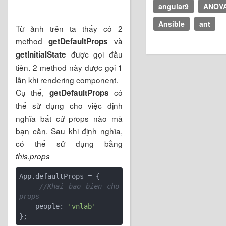
angular9
ANOV
Ansible
ant
Từ ảnh trên ta thấy có 2
method
và
getDefaultProps
được gọi đầu
getInitialState
tiên. 2 method này được gọi 1
lần khi rendering component.
Cụ thể,
có
getDefaultProps
thể sử dụng cho việc định
nghĩa bất cứ props nào mà
bạn cần. Sau khi định nghĩa,
có thể sử dụng bằng
this.props
App.defaultProps = {

//Khai bao bien cho 
props
    people: 
'vnlab'