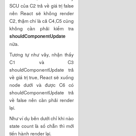
SCU của C2 trả về giá trị false
nên React sẽ không render
C2, thậm chí là cả C4,C5 cũng
không cần phải kiểm tra
shouldComponentUpdate
nữa.
Tương tự như vây, nhận thấy
C1 và C3
shouldComponentUpdate trả
về giá trị true, React sẽ xuống
node dưới và được C6 có
shouldComponentUpdate trả
về false nên cần phải render
lại.
Như ví dụ bên dưới chỉ khi nào
state count là số chẵn thì mới
tiến hành render lại.