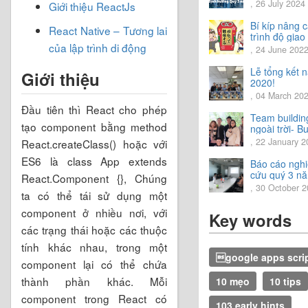
Chia sẻ định
, 26 July 2024
Giới thiệu ReactJs
hướng Quý 3
năm 2024
Bí kíp nâng 
React Native – Tương lai
trình độ giao 
của lập trình di động
tiếng Nhật.
, 24 June 202
Lễ tổng kết 
Giới thiệu
2020!
, 04 March 20
Đầu tiên thì React cho phép
Team buildin
tạo component bằng method
ngoài trời- Bu
trải nghiệm t
, 22 January 2
React.createClass() hoặc với
vời.
ES6 là class App extends
Báo cáo ngh
cứu quý 3 n
React.Component {}, Chúng
2020
, 30 October 
ta có thể tái sử dụng một
component ở nhiều nơi, với
Key words
các trạng thái hoặc các thuộc
tính khác nhau, trong một
google apps scri
component lại có thể chứa
thành phần khác. Mỗi
10 mẹo
10 tips
component trong React có
103 early hints