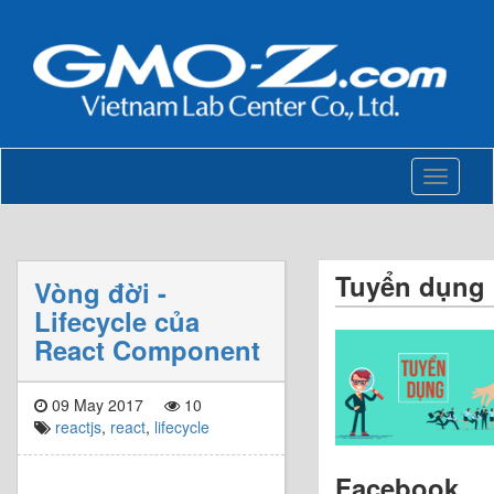
Toggle
navigati
Tuyển dụng
Vòng đời -
Lifecycle của
React Component
09 May 2017
10
reactjs
,
react
,
lifecycle
Facebook