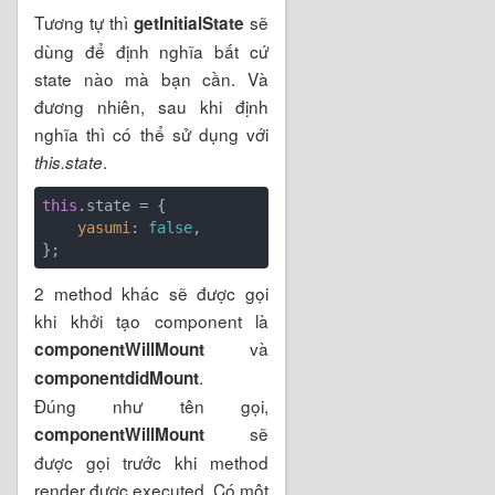
Tương tự thì
sẽ
getInitialState
dùng để định nghĩa bất cứ
state nào mà bạn cần. Và
đương nhiên, sau khi định
nghĩa thì có thể sử dụng với
.
this.state
this
.state = {

yasumi
: 
false
,

2 method khác sẽ được gọi
khi khởi tạo component là
và
componentWillMount
.
componentdidMount
Đúng như tên gọi,
sẽ
componentWillMount
được gọi trước khi method
render được executed. Có một