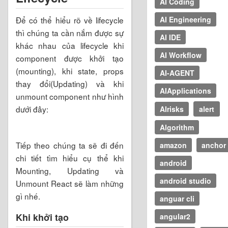
AI Coding
Để có thể hiểu rõ về lifecycle
AI Engineering
thì chúng ta cần nắm được sự
AI IDE
khác nhau của lifecycle khi
AI Workflow
component được khởi tạo
(mounting), khi state, props
AI-AGENT
thay đổi(Updating) và khi
AIApplications
unmount component như hình
dưới đây:
AIrisks
alert
Algorithm
Tiếp theo chúng ta sẽ đi đến
amazon
anchor
chi tiết tìm hiểu cụ thể khi
android
Mounting, Updating và
android studio
Unmount React sẽ làm những
gì nhé.
anguar cli
Khi khởi tạo
angular2