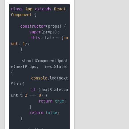
class
App
extends
React
.
Component
{

constructor
(props) {

super
(props);

this
.state = {
co
unt
: 
1
};

    }

    shouldComponentUpdat
e(nextProps, nextState) 
{

console
.log(next
State)

if
 (nextState.co
unt % 
2
 === 
0
) {

return
true
;

        }

return
false
;

    }
