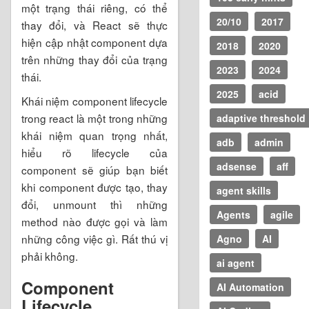
một trạng thái riêng, có thể
20/10
2017
thay đổi, và React sẽ thực
hiện cập nhật component dựa
2018
2020
trên những thay đổi của trạng
2023
2024
thái.
2025
acid
Khái niệm component lifecycle
trong react là một trong những
adaptive threshold
khái niệm quan trọng nhất,
adb
admin
hiểu rõ lifecycle của
adsense
aff
component sẽ giúp bạn biết
khi component được tạo, thay
agent skills
đổi, unmount thì những
Agents
agile
method nào được gọi và làm
những công việc gì. Rất thú vị
Agno
AI
phải không.
ai agent
Component
AI Automation
Lifecycle