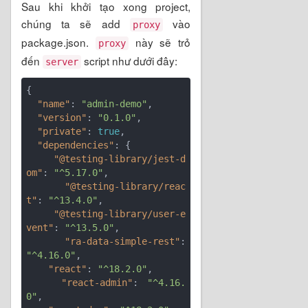
Sau khi khởi tạo xong project,
chúng ta sẽ add
vào
proxy
package.json.
này sẽ trỏ
proxy
đến
script như dưới đây:
server
{

"name"
: 
"admin-demo"
,

"version"
: 
"0.1.0"
,

"private"
: 
true
,

"dependencies"
: {

"@testing-library/jest-d
om"
: 
"^5.17.0"
,

"@testing-library/reac
t"
: 
"^13.4.0"
,

"@testing-library/user-e
vent"
: 
"^13.5.0"
,

"ra-data-simple-rest"
: 
"^4.16.0"
,

"react"
: 
"^18.2.0"
,

"react-admin"
: 
"^4.16.
0"
,
