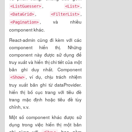
,
,
<ListGuesser>
<List>
,
,
<DataGrid>
<FilterList>
, và nhiều
<Pagination>
component khác.
React-admin cũng đi kèm với các
component hiển thị. Những
component này được sử dụng để
truy xuất và hiển thị chi tiết của một
bản ghi duy nhất. Component
, ví dụ, chịu trách nhiệm
<Show>
truy xuất bản ghi từ dataProvider.
hiển thị bố cục trang với tiêu đề
trang mặc định hoặc tiêu đề tùy
chỉnh, v.v.
Một số component khác được sử
dụng trong việc hiển thị một bản
ghi cùng với
bao gồm