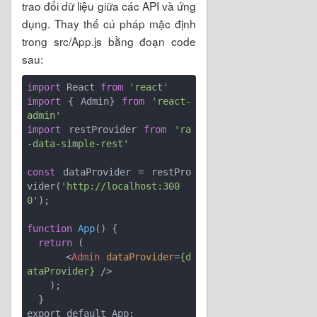
trao đổi dữ liệu giữa các API và ứng
dụng. Thay thế cú pháp mặc định
trong src/App.js bằng đoạn code
sau:
import
 React 
from
'react'
import
 { Admin} 
from
'react-
admin'
import
 restProvider 
from
'ra
-data-simple-rest'
const
 dataProvider = restPro
vider(
'http://localhost:300
0'
);

function
App
(
) 
{

return
 (

<
Admin
dataProvider
=
{d
ataProvider}
 />
    );

  }

export default App;