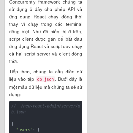
Concurrently framework chúng ta
sử dụng ở đây cho phép API và
ứng dụng React chạy đồng thời
thay vì chạy trong các terminal
riêng biệt. Như đã hiển thị ở trên,
script client được gán để bắt đầu
ứng dụng React và script dev chạy
cả hai script server và client đồng
thời.
Tiếp theo, chúng ta cần điền dữ
liệu vào tệp
. Dưới đây là
db.json
một mẫu dữ liệu mà chúng ta sẽ sử
dụng:
// /new-react-admin/server/d
b.json
{

"users"
: [
