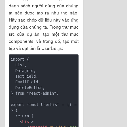
danh sách người dùng của chúng
ta nên được tạo ra như thế nào.
Hãy sao chép dữ liệu này vào ứng
dụng của chúng ta. Trong thư mục
src của dự án, tạo một thư mục
components, và trong đó, tạo một
tệp và đặt tên là UserList.js:
import {

  List,

  Datagrid,

  TextField,

  EmailField,

  DeleteButton,

} from "react-admin";

export const UserList = () =
> {

  return (

<
List
>