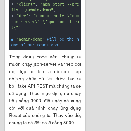
+ 
"client"
: 
"npm start --pre
fix ../admin-demo"
,

+ 
"dev"
: 
"concurrently \"npm 
run server\" \"npm run clien
t\""
# 
"admin-demo"
 will be the n
ame of our react app
Trong đoạn code trên, chúng ta
muốn chạy json-server và theo dõi
một tệp có tên là db.json. Tệp
db.json chứa dữ liệu được tạo ra
bởi fake API REST mà chúng ta sẽ
sử dụng. Theo mặc định, nó chạy
trên cổng 3000, điều này sẽ xung
đột với quá trình chạy ứng dụng
React của chúng ta. Thay vào đó,
chúng ta sẽ đặt nó ở cổng 5000.