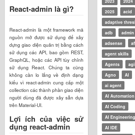
2023
2024
React-admin là gì?
2025
acid
adaptive thre
React-admin là một framework mã
adb
admin
nguồn mở được sử dụng để xây
adsense
af
dựng giao diện quản trị bằng cách
sử dụng các API, bao gồm REST,
agent skills
GraphQL, hoặc các API tùy chỉnh
Agents
agi
sử dụng React. Chúng ta cũng
không cần lo lắng về định dạng
Agno
AI
kiểu vì react-admin cung cấp một
ai agent
collection các thành phần giao diện
AI Automation
người dùng đã được xây sẵn dựa
trên Material-UI.
AI Coding
Lợi ích của việc sử
AI Engineerin
dụng react-admin
AI IDE