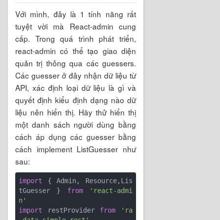
Với mình, đây là 1 tính năng rất
tuyệt vời mà React-admin cung
cấp. Trong quá trình phát triển,
react-admin có thể tạo giao diện
quản trị thông qua các guessers.
Các guesser ở đây nhận dữ liệu từ
API, xác định loại dữ liệu là gì và
quyết định kiểu định dạng nào dữ
liệu nên hiển thị. Hãy thử hiển thị
một danh sách người dùng bằng
cách áp dụng các guesser bằng
cách implement ListGuesser như
sau:
import
 { Admin, Resource,Lis
tGuesser } 
from
'react-admi
n'
import
 restProvider 
from
'ra
-data-simple-rest'