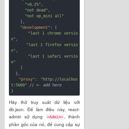
">0.2%"
,

"not dead"
,

"not op_mini all"
    ],

"development"
: [

"last 1 chrome versio
n"
,

"last 1 firefox versio
n"
,

"last 1 safari versio
n"
    ]

  },

"proxy"
: 
"http://localhos
t:5000"
 // <- add here

Hãy thử truy xuất dữ liệu với
db.json. Để làm điều này, react-
admin sử dụng
, thành
<Admin>
phần gốc của nó, để cung cấp sự