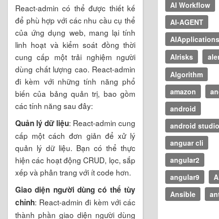
AI Workflow
React-admin có thể được thiết kế
để phù hợp với các nhu cầu cụ thể
AI-AGENT
của ứng dụng web, mang lại tính
AIApplication
linh hoạt và kiểm soát đồng thời
cung cấp một trải nghiệm người
AIrisks
ale
dùng chất lượng cao. React-admin
Algorithm
đi kèm với những tính năng phổ
amazon
an
biến của bảng quản trị, bao gồm
các tính năng sau đây:
android
: React-admin cung
Quản lý dữ liệu
android studi
cấp một cách đơn giản để xử lý
anguar cli
quản lý dữ liệu. Bạn có thể thực
hiện các hoạt động CRUD, lọc, sắp
angular2
xếp và phân trang với ít code hơn.
angular9
A
Giao diện người dùng có thể tùy
Ansible
an
: React-admin đi kèm với các
chỉnh
thành phần giao diện người dùng