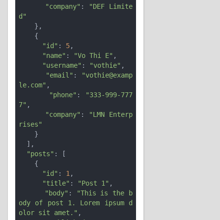
"company"
: 
"DEF Limite
d"
    },

    {

"id"
: 
5
,

"name"
: 
"Vo Thi E"
,

"username"
: 
"vothie"
,

"email"
: 
"vothie@examp
le.com"
,

"phone"
: 
"333-999-777
7"
,

"company"
: 
"LMN Enterp
rises"
    }

  ],

"posts"
: [

    {

"id"
: 
1
,

"title"
: 
"Post 1"
,

"body"
: 
"This is the b
ody of post 1. Lorem ipsum d
olor sit amet."
,
