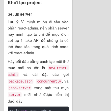
Khởi tạo project
Set up server
Lưu ý: Vì mình muốn đi sâu vào
phần react-admin, nên phần server
này mình tạo ta chỉ để mục đích
set up 1 fake API để chúng ta có
thể thao tác trong quá trình code
với react-admin.
Hãy bắt đầu bằng cách tạo một thư
mục mới có tên là
new-react-
và cài đặt các gói
admin
,
, và
package.json
concurrently
trong một thư mục
json-server
mới, như được hiển thị
server
dưới đây:
mkdir 
new
-react-admin
