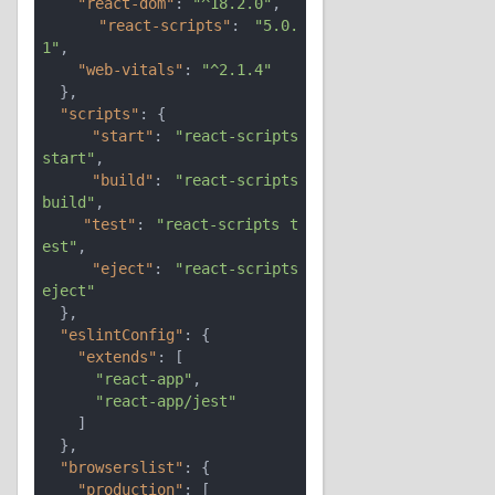
"react-dom"
: 
"^18.2.0"
,

"react-scripts"
: 
"5.0.
1"
,

"web-vitals"
: 
"^2.1.4"
  },

"scripts"
: {

"start"
: 
"react-scripts 
start"
,

"build"
: 
"react-scripts 
build"
,

"test"
: 
"react-scripts t
est"
,

"eject"
: 
"react-scripts 
eject"
  },

"eslintConfig"
: {

"extends"
: [

"react-app"
,

"react-app/jest"
    ]

  },

"browserslist"
: {

"production"
: [
