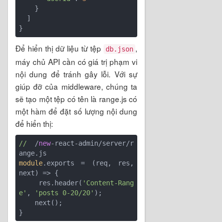
    }

  ]

Để hiển thị dữ liệu từ tệp
,
db.json
máy chủ API cần có giá trị phạm vi
nội dung để tránh gây lỗi. Với sự
giúp đỡ của middleware, chúng ta
sẽ tạo một tệp có tên là range.js có
một hàm để đặt số lượng nội dung
để hiển thị:
//
 /
new
-react-admin/server/r
module
.exports = 
(req, res, 
next)
 =>
 {

    res.header(
'Content-Rang
e'
, 
'posts 0-20/20'
);

    next();

}