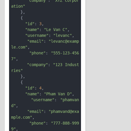
"company"
: 
"XYZ Corpor
ation"
    },

    {

"id"
: 
3
,

"name"
: 
"Le Van C"
,

"username"
: 
"levanc"
,

"email"
: 
"levanc@examp
le.com"
,

"phone"
: 
"555-123-456
7"
,

"company"
: 
"123 Indust
ries"
    },

    {

"id"
: 
4
,

"name"
: 
"Pham Van D"
,

"username"
: 
"phamvan
d"
,

"email"
: 
"phamvand@exa
mple.com"
,

"phone"
: 
"777-888-999
9"
,
