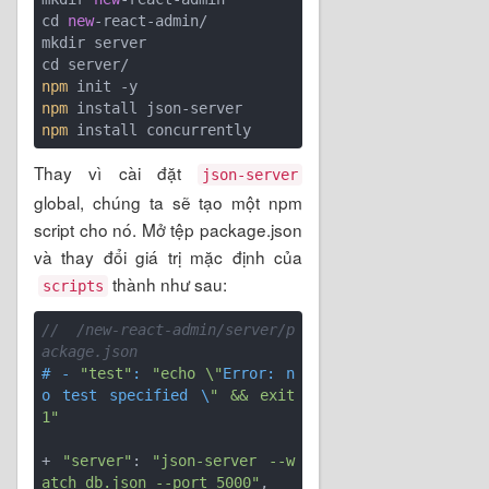
cd 
new
-react-admin/

mkdir server

npm
npm
npm
 install concurrently
Thay vì cài đặt
json-server
global, chúng ta sẽ tạo một npm
script cho nó. Mở tệp package.json
và thay đổi giá trị mặc định của
thành như sau:
scripts
// /new-react-admin/server/p
ackage.json
# - 
"test"
: 
"echo \"
Error: n
o test specified \
" && exit 
1"
+ 
"server"
: 
"json-server --w
atch db.json --port 5000"
,
