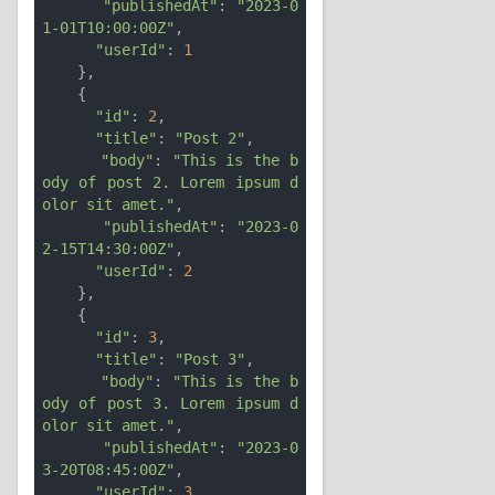
"publishedAt"
: 
"2023-0
1-01T10:00:00Z"
,

"userId"
: 
1
    },

    {

"id"
: 
2
,

"title"
: 
"Post 2"
,

"body"
: 
"This is the b
ody of post 2. Lorem ipsum d
olor sit amet."
,

"publishedAt"
: 
"2023-0
2-15T14:30:00Z"
,

"userId"
: 
2
    },

    {

"id"
: 
3
,

"title"
: 
"Post 3"
,

"body"
: 
"This is the b
ody of post 3. Lorem ipsum d
olor sit amet."
,

"publishedAt"
: 
"2023-0
3-20T08:45:00Z"
,

"userId"
: 
3