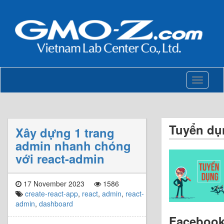
Toggle
navigati
Tuyển dụ
Xây dựng 1 trang
admin nhanh chóng
với react-admin
17 November 2023
1586
create-react-app
,
react
,
admin
,
react-
admin
,
dashboard
Faceboo