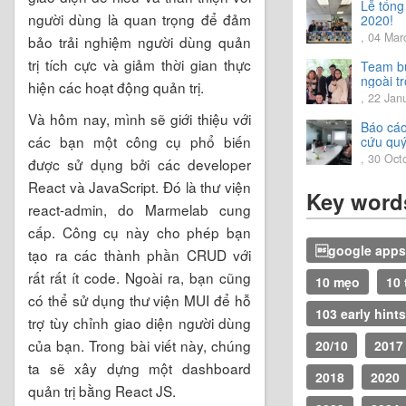
Lễ tổng
người dùng là quan trọng để đảm
2020!
, 04 Mar
bảo trải nghiệm người dùng quản
trị tích cực và giảm thời gian thực
Team bu
ngoài tr
hiện các hoạt động quản trị.
trải ngh
, 22 Jan
vời.
Và hôm nay, mình sẽ giới thiệu với
Báo cáo
các bạn một công cụ phổ biến
cứu qu
2020
, 30 Oct
được sử dụng bởi các developer
React và JavaScript. Đó là thư viện
Key word
react-admin, do Marmelab cung
cấp. Công cụ này cho phép bạn
google apps 
tạo ra các thành phần CRUD với
rất rất ít code. Ngoài ra, bạn cũng
10 mẹo
10 
có thể sử dụng thư viện MUI để hỗ
103 early hints
trợ tùy chỉnh giao diện người dùng
của bạn. Trong bài viết này, chúng
20/10
2017
ta sẽ xây dựng một dashboard
2018
2020
quản trị bằng React JS.