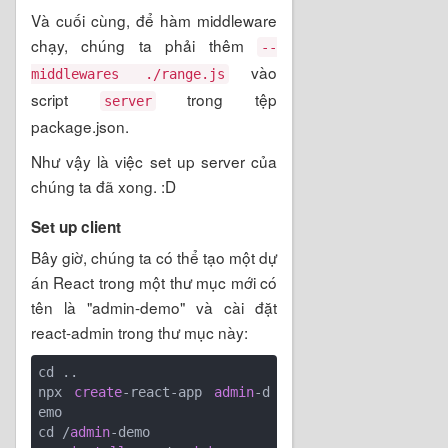
Và cuối cùng, để hàm middleware
chạy, chúng ta phải thêm
--
vào
middlewares ./range.js
script
trong tệp
server
package.json.
Như vậy là việc set up server của
chúng ta đã xong. :D
Set up client
Bây giờ, chúng ta có thể tạo một dự
án React trong một thư mục mới có
tên là "admin-demo" và cài đặt
react-admin trong thư mục này:
cd ..

npx 
create
-react-app 
admin
-d
emo

cd /
admin
-demo
