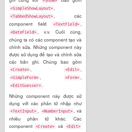
<Show>
,
<SimpleShowLayout>
, các
<TabbedShowLayout>
component field
,
<TextField>
, v.v. Cuối cùng,
<DateField>
chúng ta có các component tạo và
chỉnh sửa. Những component này
được sử dụng để tạo và chỉnh sửa
các bản ghi. Chúng bao gồm
,
,
<Create>
<Edit>
,
,
<SimpleForm>
<Form>
.
<EditGuesser>
Những component này được sử
dụng với các phần tử nhập như
,
, và
<TextInput>
<NumberInput>
nhiều phần tử khác. Các
component
và
<Create>
<Edit>