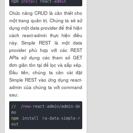
npm 
install
 react-
admin
Chức năng CRUD là cần thiết cho
một trang quản trị. Chúng ta sẽ sử
dụng một data provider để thể hiện
cách react-admin thực hiện điều
này. Simple REST là một data
provider phù hợp với các REST
APIs sử dụng các tham số GET
đơn giản tồn tại để lọc và sắp xếp.
Đầu tiên, chúng ta cần cài đặt
Simple REST vào ứng dụng react-
admin của chúng ta với command
sau:
//
 /
new
-react-admin/admin-de
npm
 install ra-data-simple-r
est