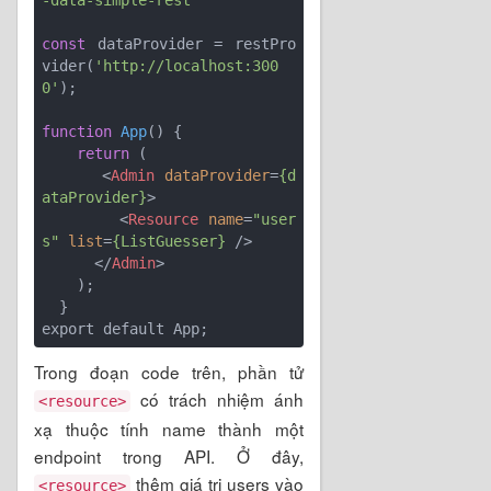
const
 dataProvider = restPro
vider(
'http://localhost:300
0'
);

function
App
(
) 
{

return
 (

<
Admin
dataProvider
=
{d
ataProvider}
>
<
Resource
name
=
"user
s"
list
=
{ListGuesser}
 />
</
Admin
>
    );

  }

export default App;
Trong đoạn code trên, phần tử
có trách nhiệm ánh
<resource>
xạ thuộc tính name thành một
endpoint trong API. Ở đây,
thêm giá trị users vào
<resource>