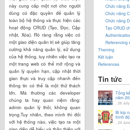
này cung cấp một nơi cho người
Chức năng Ed
dùng có đặc quyền để quản lý
Chức năng C
toàn bộ hệ thống và thực hiện các
Chức năng D
hoạt động CRUD (Tạo, Đọc, Cập
Tạo CRUD ch
nhật, Xóa). Rõ ràng rằng việc có
Authenticatio
một giao diện quản trị sẽ giúp tăng
Referencing 
cường khả năng quản lý, sử dụng
Theming
của hệ thống, tuy nhiên việc tạo ra
Kết luận
một trang web có thể mở rộng và
References
quản lý quyền hạn, cập nhật thời
Tin tức
gian thực và truy cập nhanh đến
thông tin có thể là một thử thách
lớn. Mà thường các developer
Tổng kế
năm 20
chúng ta hay quan niệm rằng:
Chia sẻ
, 26 Jul
admin quản lý thôi, không quan
hướng 
năm 20
Bí kíp 
trọng.Tuy nhiên, theo mình thì đối
trình độ
với hệ thống nào, việc tạo ra một
tiếng N
, 24 Jun
giao diện dễ hiểu và thân thiện với