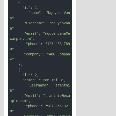
    {

"id"
: 
1
,

"name"
: 
"Nguyen Van 
A"
,

"username"
: 
"nguyenvan
a"
,

"email"
: 
"nguyenvana@e
xample.com"
,

"phone"
: 
"123-456-789
0"
,

"company"
: 
"ABC Compan
y"
    },

    {

"id"
: 
2
,

"name"
: 
"Tran Thi B"
,

"username"
: 
"tranthi
b"
,

"email"
: 
"tranthib@exa
mple.com"
,

"phone"
: 
"987-654-321
0"
,
