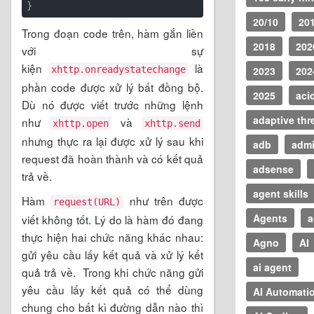
20/10
20
Trong đoạn code trên, hàm gắn liền
2018
202
với sự
kiện
là
2023
202
xhttp.onreadystatechange
phần code được xử lý bất đồng bộ.
2025
aci
Dù nó được viết trước những lệnh
adaptive thr
như
và
xhttp.open
xhttp.send
nhưng thực ra lại được xử lý sau khi
adb
adm
request đã hoàn thành và có kết quả
adsense
trả về.
agent skills
Hàm
như trên được
request(URL)
Agents
a
viết không tốt. Lý do là hàm đó đang
thực hiện hai chức năng khác nhau:
Agno
AI
gửi yêu cầu lấy kết quả và xử lý kết
ai agent
quả trả về. Trong khi chức năng gửi
yêu cầu lấy kết quả có thể dùng
AI Automati
chung cho bất kì đường dẫn nào thì