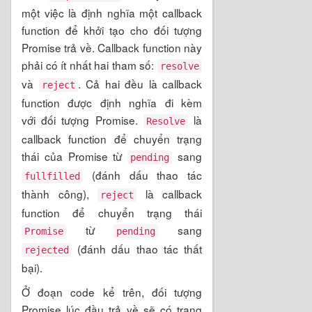
một việc là định nghĩa một callback
function để khởi tạo cho đối tượng
Promise trả về. Callback function này
phải có ít nhất hai tham số:
resolve
và
. Cả hai đều là callback
reject
function được định nghĩa đi kèm
với đối tượng Promise.
là
Resolve
callback function để chuyển trạng
thái của Promise từ
sang
pending
(đánh dấu thao tác
fullfilled
thành công),
là callback
reject
function để chuyển trạng thái
từ
sang
Promise
pending
(đánh dấu thao tác thất
rejected
bại).
Ở đoạn code kể trên, đối tượng
Promise lúc đầu trả về sẽ có trạng