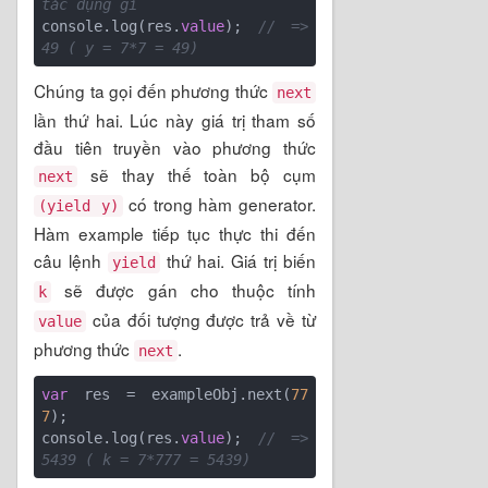
tác dụng gì
console.log(res.
value
); 
// => 
49 ( y = 7*7 = 49)
Chúng ta gọi đến phương thức
next
lần thứ hai. Lúc này giá trị tham số
đầu tiên truyền vào phương thức
sẽ thay thế toàn bộ cụm
next
có trong hàm generator.
(yield y)
Hàm example tiếp tục thực thi đến
câu lệnh
thứ hai. Giá trị biến
yield
sẽ được gán cho thuộc tính
k
của đối tượng được trả về từ
value
phương thức
.
next
var
 res = exampleObj.next(
77
7
);

console.log(res.
value
); 
// => 
5439 ( k = 7*777 = 5439)