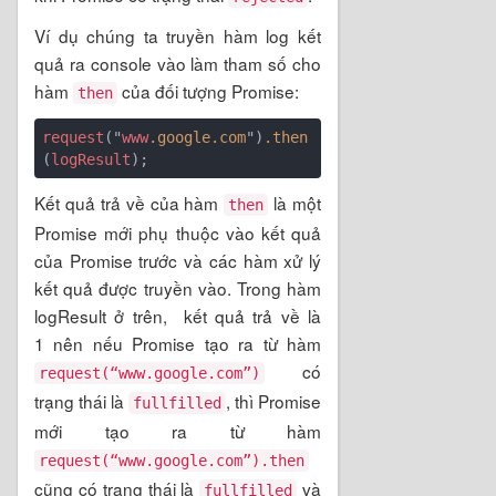
Ví dụ chúng ta truyền hàm log kết
quả ra console vào làm tham số cho
hàm
của đối tượng Promise:
then
request
("
www
.google
.com
")
.then
(
logResult
Kết quả trả về của hàm
là một
then
Promise mới phụ thuộc vào kết quả
của Promise trước và các hàm xử lý
kết quả được truyền vào. Trong hàm
logResult ở trên, kết quả trả về là
1 nên nếu Promise tạo ra từ hàm
có
request(“www.google.com”)
trạng thái là
, thì Promise
fullfilled
mới tạo ra từ hàm
request(“www.google.com”).then
cũng có trạng thái là
và
fullfilled