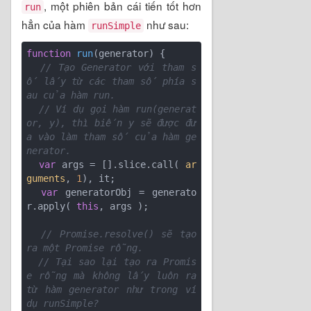
, một phiên bản cái tiến tốt hơn
run
hẳn của hàm
như sau:
runSimple
function
run
(
generator
) 
{ 

// Tạo Generator với tham s
ố lấy từ các tham số phía s
au của hàm run. 
// Ví dụ gọi hàm run(generat
or, y), thì biến y sẽ được đư
a vào làm tham số của hàm ge
nerator. 
var
 args = [].slice.call( 
ar
guments
, 
1
), it;

var
 generatorObj = generato
r.apply( 
this
, args ); 

// Promise.resolve() sẽ tạo 
ra một Promise rỗng. 
// Tại sao lại tạo ra Promis
e rỗng mà không lấy luôn ra 
từ hàm generator như trong ví 
dụ runSimple? 