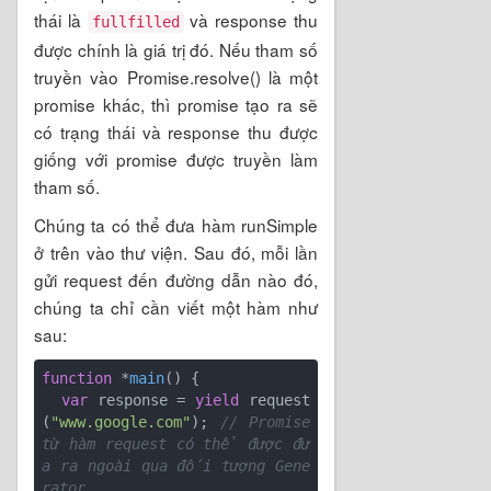
thái là
và response thu
fullfilled
được chính là giá trị đó. Nếu tham số
truyền vào Promise.resolve() là một
promise khác, thì promise tạo ra sẽ
có trạng thái và response thu được
giống với promise được truyền làm
tham số.
Chúng ta có thể đưa hàm runSimple
ở trên vào thư viện. Sau đó, mỗi lần
gửi request đến đường dẫn nào đó,
chúng ta chỉ cần viết một hàm như
sau:
function
 *
main
(
) 
{

var
 response = 
yield
 request
(
"www.google.com"
); 
// Promise 
từ hàm request có thể được đư
a ra ngoài qua đối tượng Gene
rator 