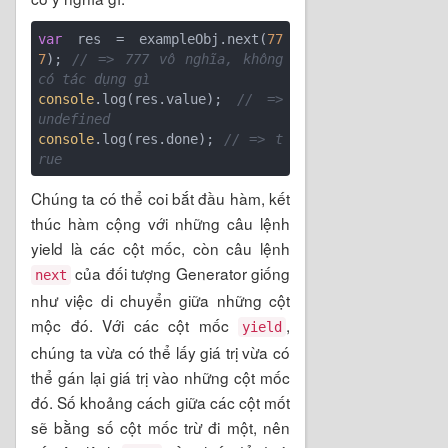
var
 res = exampleObj.next(
77
7
); 
// => 777 vô nghĩa, không 
có tác dụng gì 
console
.log(res.value); 
// => 
undefined
console
.log(res.done); 
// => t
rue
Chúng ta có thể coi bắt đầu hàm, kết
thúc hàm cộng với những câu lệnh
yield là các cột mốc, còn câu lệnh
của đối tượng Generator giống
next
như việc di chuyển giữa những cột
mộc đó. Với các cột mốc
,
yield
chúng ta vừa có thể lấy giá trị vừa có
thể gán lại giá trị vào những cột mốc
đó. Số khoảng cách giữa các cột mốt
sẽ bằng số cột mốc trừ đi một, nên