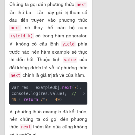
Chúng ta gọi đến phương thức
next
lần thứ ba. Lần này giá trị tham số
đầu tiên truyền vào phương thức
sẽ thay thế toàn bộ cụm
next
có trong hàm generator.
(yield k)
Vì không có câu lệnh
phía
yield
trước nào nên hàm example sẽ thực
thi đến hết. Thuộc tính
của
value
đối tượng được trả về từ phương thức
chính là giá trị trả về của hàm.
next
var res = exampleObj.
next
(
7
);

console.log(res.value); 
//
 => 
49
 ( 
return
7
*
7
 = 
49
Vì phương thức example đã kết thúc,
nên chúng ta có gọi đến phương
thức
thêm lần nữa cũng không
next
có ý nghĩa gì.