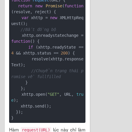
function
request
(
URL
) 
{

return
new
Promise
(
function
(
resolve, reject
) 
{

var
 xhttp = 
new
 XMLHttpReq
uest();

//Bất đồng bộ 
    xhttp.onreadystatechange = 
function
(
) 
{

if
 (xhttp.readyState == 
4
 && xhttp.status == 
200
) {

        resolve(xhttp.response
Text);

//Chuyển trạng thái p
romise về fullfilled
      }

    };

    xhttp.open(
"GET"
, URL, 
tru
e
);

    xhttp.send();

  });

Hàm
lúc này chỉ làm
request(URL)