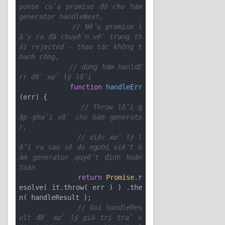
ponse của promise đó cho hàm 
generator handleNext, 
// Nếu promise l
ấy ra đã chuyển về trạng th
ái rejected - thao tác không t
hanh công, 
// dùng hàm hanldE
rr để xử lý lỗi 
function
handleErr
(
err
) 
{ 

// Throw lỗi g
ặp phải về cho hàm generato
r, 
// việc xử lý l
ỗi ra sao sẽ do người viết h
àm generator quyết định hoàn 
toàn 
return
Promise
.r
esolve( it.throw( err ) ) .the
n( handleResult ); 

// Gọi handleRes
ult để xử lý giá trị trả v