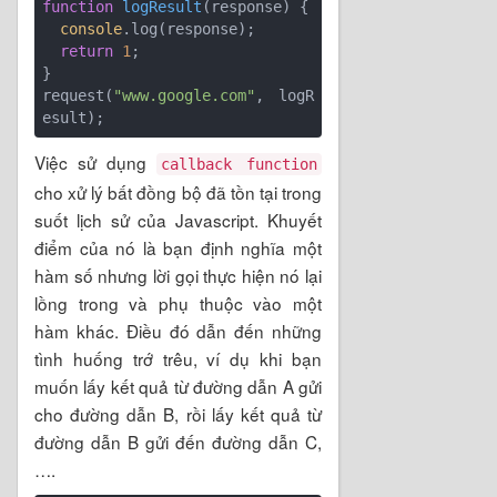
function
logResult
(
response
) 
{

console
.log(response);

return
1
;

} 

request(
"www.google.com"
, logR
Việc sử dụng
callback function
cho xử lý bất đồng bộ đã tồn tại trong
suốt lịch sử của Javascript. Khuyết
điểm của nó là bạn định nghĩa một
hàm số nhưng lời gọi thực hiện nó lại
lồng trong và phụ thuộc vào một
hàm khác. Điều đó dẫn đến những
tình huống trớ trêu, ví dụ khi bạn
muốn lấy kết quả từ đường dẫn A gửi
cho đường dẫn B, rồi lấy kết quả từ
đường dẫn B gửi đến đường dẫn C,
….