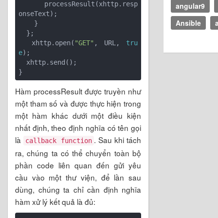
      processResult(xhttp.resp
angular9
onseText);

Ansible
    }

  };

  xhttp.open(
"GET"
, URL, 
tru
e
);

  xhttp.send();

Hàm processResult được truyền như
một tham số và được thực hiện trong
một hàm khác dưới một điều kiện
nhất định, theo định nghĩa có tên gọi
là
. Sau khi tách
callback function
ra, chúng ta có thể chuyển toàn bộ
phần code liên quan đến gửi yêu
cầu vào một thư viện, để lần sau
dùng, chúng ta chỉ cần định nghĩa
hàm xử lý kết quả là đủ: