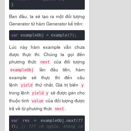
Ban đầu, ta sẽ tạo ra một đối tượng
Generator từ hàm Generator kể trên:
var
 exampleObj = example(
7
Lúc này hàm example vẫn chưa
được thực thi. Chúng ta gọi đến
phương thức
của đối tượng
next
lần đầu tiên, hàm
exampleObj
example sẽ thực thi đến câu
lệnh
thứ nhất. Giá trị biến
yield
y
trong lệnh
sẽ được gán cho
yield y
thuộc tính
của đối tượng được
value
trả về từ phương thức
.
next
var
 res = exampleObj.next(
77
7
); 
// 777 vô nghĩa, không có 