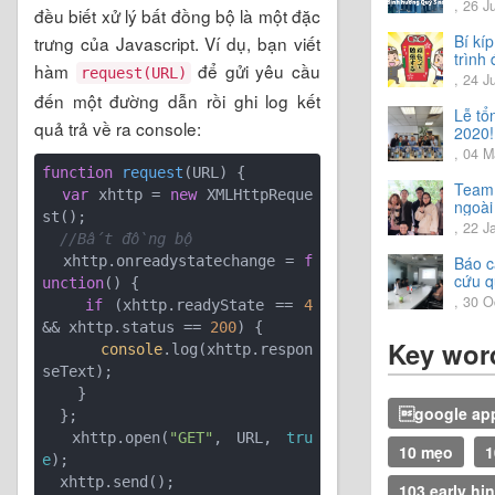
Chia 
, 26 J
đều biết xử lý bất đồng bộ là một đặc
hướn
năm 
Bí kí
trưng của Javascript. Ví dụ, bạn viết
trình 
hàm
để gửi yêu cầu
request(URL)
tiếng
, 24 J
đến một đường dẫn rồi ghi log kết
Lễ tổ
quả trả về ra console:
2020!
, 04 M
function
request
(
URL
) 
{

Team 
var
 xhttp = 
new
 XMLHttpReque
ngoài 
st(); 

trải 
, 22 J
//Bất đồng bộ 
vời.
Báo c
  xhttp.onreadystatechange = 
f
cứu q
unction
(
) 
{ 

2020
, 30 O
if
 (xhttp.readyState == 
4
&& xhttp.status == 
200
) { 

Key wor
console
.log(xhttp.respon
seText);

    } 

google app
  }; 

  xhttp.open(
"GET"
, URL, 
tru
10 mẹo
1
e
); 

  xhttp.send();

103 early hin