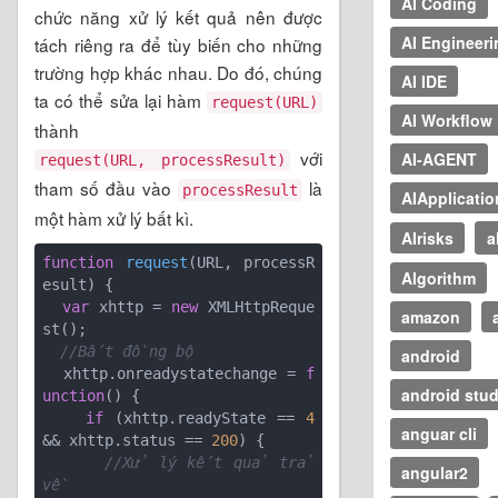
AI Coding
chức năng xử lý kết quả nên được
AI Engineeri
tách riêng ra để tùy biến cho những
trường hợp khác nhau. Do đó, chúng
AI IDE
ta có thể sửa lại hàm
request(URL)
AI Workflow
thành
với
AI-AGENT
request(URL, processResult)
tham số đầu vào
là
processResult
AIApplicatio
một hàm xử lý bất kì.
AIrisks
a
function
request
(
URL, processR
Algorithm
esult
) 
{

var
 xhttp = 
new
 XMLHttpReque
amazon
st();

//Bất đồng bộ
android
  xhttp.onreadystatechange = 
f
android stud
unction
(
) 
{

if
 (xhttp.readyState == 
4
anguar cli
&& xhttp.status == 
200
) {

//Xử lý kết quả trả 
angular2
về