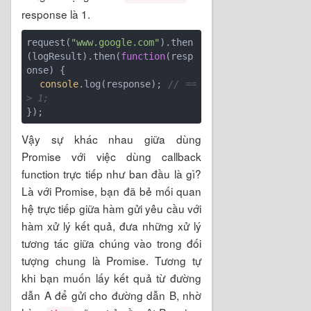
response là 1.
request(
"www.google.com"
).then
(logResult).then(
function
(
resp
onse
) 
{

console
.log(response); 
// ==
> 1;
Vậy sự khác nhau giữa dùng
Promise với việc dùng callback
function trực tiếp như ban đầu là gì?
Là với Promise, bạn đã bẻ mối quan
hệ trực tiếp giữa hàm gửi yêu cầu với
hàm xử lý kết quả, đưa những xử lý
tương tác giữa chúng vào trong đối
tượng chung là Promise. Tương tự
khi bạn muốn lấy kết quả từ đường
dẫn A để gửi cho đường dẫn B, nhờ