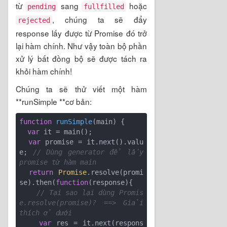
từ
sang
hoặc
pending
fullfilled
, chúng ta sẽ đẩy
rejected
response lấy được từ Promise đó trở
lại hàm chính. Như vậy toàn bộ phần
xử lý bất đồng bộ sẽ được tách ra
khỏi hàm chính!
Chúng ta sẽ thử viết một hàm
**runSimple **cơ bản:
function
runSimple
(
main
) 
{

var
 it = main();

var
 promise = it.next().valu
e; 
// Dùng generator để lấy 
promise từ hàm main 
return
Promise
.resolve(promi
se).then(
function
(
response
)
{ 

// Tại sao lại dùng Promis
e.resolve(promise)? ==> Giải 
thích ở dưới 
var
 res = it.next(respons