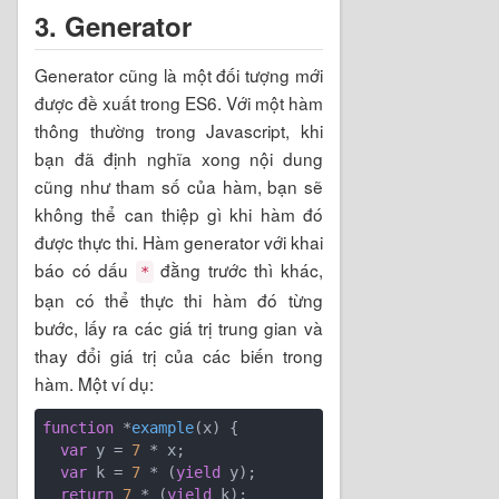
3. Generator
Generator cũng là một đối tượng mới
được đề xuất trong ES6. Với một hàm
thông thường trong Javascript, khi
bạn đã định nghĩa xong nội dung
cũng như tham số của hàm, bạn sẽ
không thể can thiệp gì khi hàm đó
được thực thi. Hàm generator với khai
báo có dấu
đằng trước thì khác,
*
bạn có thể thực thi hàm đó từng
bước, lấy ra các giá trị trung gian và
thay đổi giá trị của các biến trong
hàm. Một ví dụ:
function
 *
example
(
x
) 
{

var
 y = 
7
 * x;

var
 k = 
7
 * (
yield
 y);

return
7
 * (
yield
 k);
