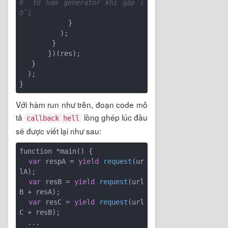
ề từ hàm generator khi gặp l
ỗi 
            } 

          ); 

        } 

       })(res); 

   } 

  );

Với hàm run như trên, đoạn code mô
tả
lồng ghép lúc đầu
callback hell
sẽ được viết lại như sau:
function *main() {

var
 respA = 
yield
request
(
ur
lA
)
;

var
 resB = 
yield
request
(
url
B + resA
)
;

var
 resC = 
yield
request
(
url
C + resB
)
;

  ...
