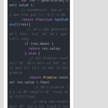
var
 res = generatorObj.n
ext( value ); 

// handResult: hàm xử l
ý dựa trên giá trị lấy ra đó 
return
 (
function
handleR
esult
(
res
)
{ 

// nếu hàm generator 
kết thúc, trả về kết quả 
cuối cùng 
if
 (res.done) { 

return
 res.value; 

        } 
else
 { 

// Gọi Promise.resol
ve() để đảm bảo có thể xử 
lý giá trị lấy ra như là một 
promise 
return
Promise
.resol
ve( res.value ).then( 

// Nếu promise l
ấy ra đã chuyển về trạng th
ái fullfilled, 
// dùng hàm handle
Next để tiếp tục truyền res