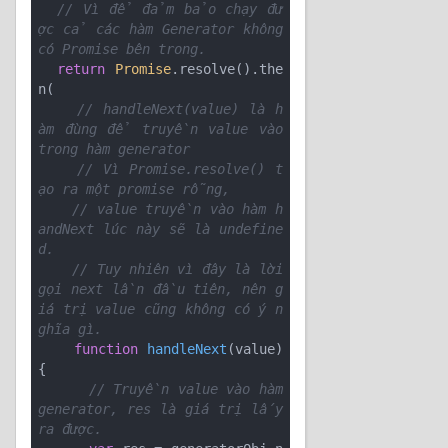
// Vì để đảm bảo chạy đư
ợc cả các hàm Generator không 
có Promise bên trong. 
return
Promise
.resolve().the
n(

// handleNext(value) là h
àm đùng để truyền value vào 
trong hàm generator 
// Vì Promise.resolve() t
ạo ra một promise rỗng, 
// value truyền vào hàm h
andNext lúc này sẽ là undefine
d. 
// Tuy nhiên vì đây là lời 
gọi next lần đầu tiên, nên g
iá trị value cũng không có ý n
ghĩa gì. 
function
handleNext
(
value
)
{ 

// Truyền value vào hàm 
generator, res là giá trị lấy 
ra được. 