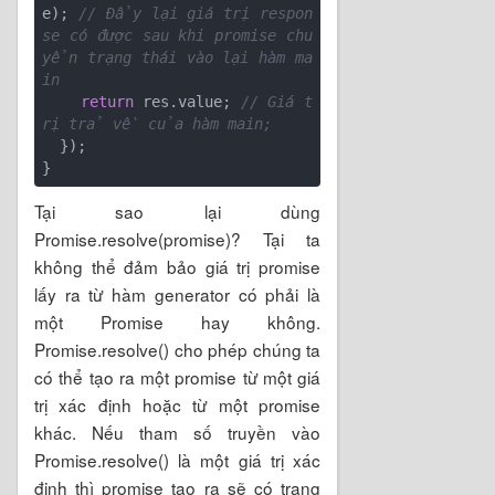
e); 
// Đẩy lại giá trị respon
se có được sau khi promise chu
yển trạng thái vào lại hàm ma
in 
return
 res.value; 
// Giá t
rị trả về của hàm main; 
  });

Tại sao lại dùng
Promise.resolve(promise)? Tại ta
không thể đảm bảo giá trị promise
lấy ra từ hàm generator có phải là
một Promise hay không.
Promise.resolve() cho phép chúng ta
có thể tạo ra một promise từ một giá
trị xác định hoặc từ một promise
khác. Nếu tham số truyền vào
Promise.resolve() là một giá trị xác
định thì promise tạo ra sẽ có trạng