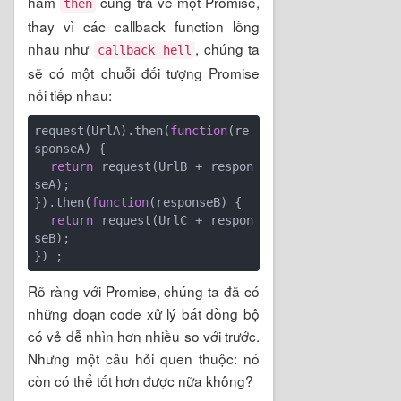
hàm
cũng trả về một Promise,
then
thay vì các callback function lồng
nhau như
, chúng ta
callback hell
sẽ có một chuỗi đối tượng Promise
nối tiếp nhau:
request(UrlA).then(
function
(
re
sponseA
) 
{

return
 request(UrlB + respon
seA);

}).then(
function
(
responseB
) 
{

return
 request(UrlC + respon
seB);

Rõ ràng với Promise, chúng ta đã có
những đoạn code xử lý bất đồng bộ
có vẻ dễ nhìn hơn nhiều so với trước.
Nhưng một câu hỏi quen thuộc: nó
còn có thể tốt hơn được nữa không?