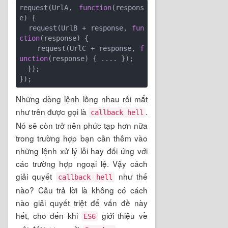
request(UrlA, 
function
(
respons
e
) 
{

  request(UrlB + response, 
fun
ction
(
response
) 
{

    request(UrlC + response, 
f
unction
(
response
) 
{ .... });

  });

Những dòng lệnh lồng nhau rối mắt
như trên được gọi là
.
callback hell
Nó sẽ còn trở nên phức tạp hơn nữa
trong trường hợp bạn cần thêm vào
những lệnh xử lý lỗi hay đối ứng với
các trường hợp ngoại lệ. Vậy cách
giải quyết
như thế
callback hell
nào? Câu trả lời là không có cách
nào giải quyết triệt để vấn đề này
hết, cho đến khi
giới thiệu về
ES6