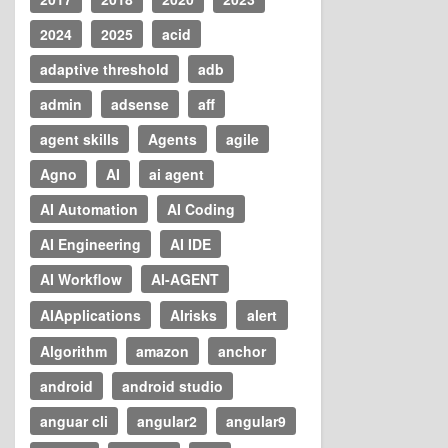
2024
2025
acid
adaptive threshold
adb
admin
adsense
aff
agent skills
Agents
agile
Agno
AI
ai agent
AI Automation
AI Coding
AI Engineering
AI IDE
AI Workflow
AI-AGENT
AIApplications
AIrisks
alert
Algorithm
amazon
anchor
android
android studio
anguar cli
angular2
angular9