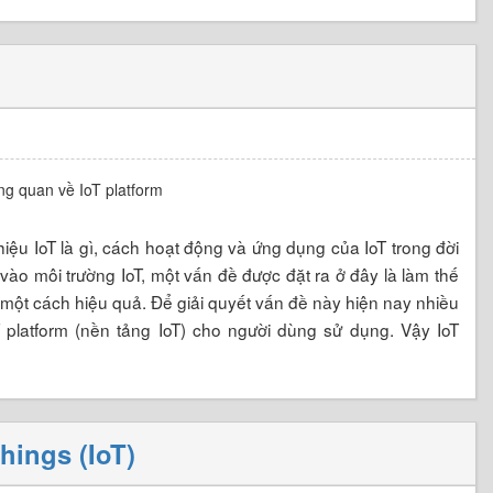
thiệu IoT là gì, cách hoạt động và ứng dụng của IoT trong đời
 vào môi trường IoT, một vấn đề được đặt ra ở đây là làm thế
bị một cách hiệu quả. Để giải quyết vấn đề này hiện nay nhiều
platform (nền tảng IoT) cho người dùng sử dụng. Vậy IoT
hings (IoT)