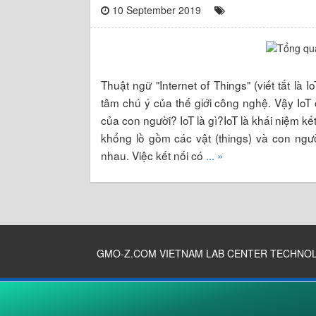
10 September 2019
Thuật ngữ "Internet of Things" (viết tắt là
tâm chú ý của thế giới công nghệ. Vậy IoT
của con người? IoT là gì?IoT là khái niệm kết 
khổng lồ gồm các vật (things) và con người
nhau. Việc kết nối có
... »
GMO-Z.COM VIETNAM LAB CENTER TECHNO