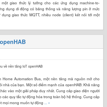
 một giao thức lý tưởng cho các ứng dụng machine-to-
ứng dụng di động có băng thông và năng lượng pin ở mức
dụng giao thức MQTT, nhiều node (client) kết nối tới một
T openHAB
en Home Automation Bus, một nền tảng mã nguồn mở cho
ngôi nhà của bạn. Một số điểm mạnh của openHAB: Khả năng
g khác vào một giải pháp duy nhất. Cung cấp giao diện người
o các quy tắc tự động hóa trong toàn bộ hệ thống. Cung cấp
hết mọi mong muốn tự động
... »