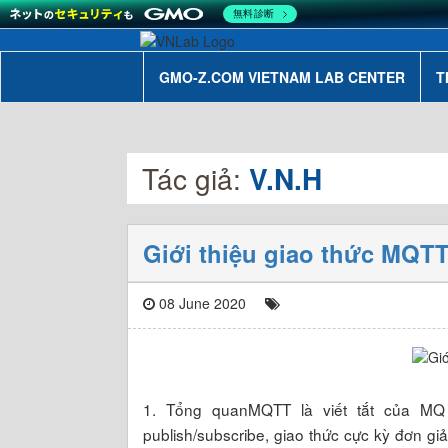
無料診断
GMO-Z.COM VIETNAM LAB CENTER
T
Tác giả:
V.N.H
Giới thiệu giao thức MQT
08 June 2020
1. Tổng quanMQTT là viết tắt của MQ 
publish/subscribe, giao thức cực kỳ đơn g