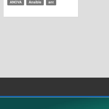
ANOVA
Ansible
ant