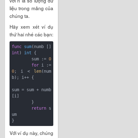
với n là số lượng dữ
liệu trong mảng của
chúng ta.
Hãy xem xét ví dụ
thứ hai nhé các bạn:
func
sum
(numb []
int
)
int
 {

	sum := 
0
for
 i := 
0
; i < 
len
(num
b); i++ {

sum = sum + numb
[i]

	}

return
 s
um

Với ví dụ này, chúng