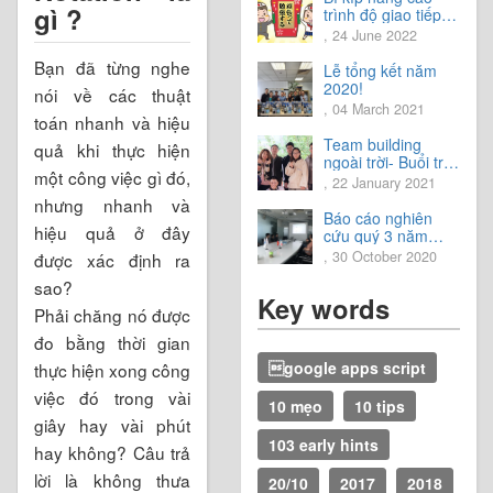
gì ?
trình độ giao tiếp
tiếng Nhật.
, 24 June 2022
Bạn đã từng nghe
Lễ tổng kết năm
2020!
nói về các thuật
, 04 March 2021
toán nhanh và hiệu
Team building
quả khi thực hiện
ngoài trời- Buổi trải
một công việc gì đó,
nghiệm tuyệt vời.
, 22 January 2021
nhưng nhanh và
Báo cáo nghiên
hiệu quả ở đây
cứu quý 3 năm
2020
, 30 October 2020
được xác định ra
sao?
Key words
Phải chăng nó được
đo bằng thời gian
google apps script
thực hiện xong công
việc đó trong vài
10 mẹo
10 tips
giây hay vài phút
103 early hints
hay không? Câu trả
lời là không thưa
20/10
2017
2018