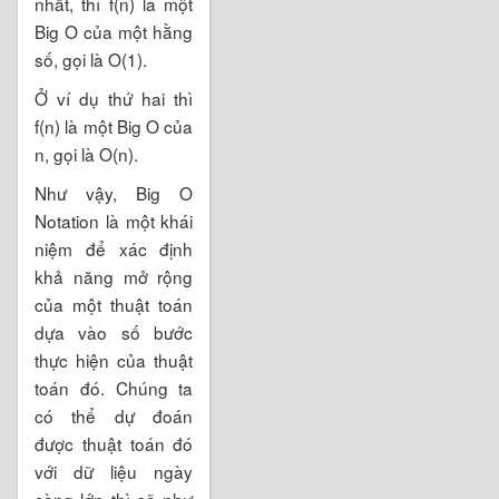
nhất, thì f(n) là một
Big O của một hằng
số, gọi là O(1).
Ở ví dụ thứ hai thì
f(n) là một Big O của
n, gọi là O(n).
Như vậy, Big O
Notation là một khái
niệm để xác định
khả năng mở rộng
của một thuật toán
dựa vào số bước
thực hiện của thuật
toán đó. Chúng ta
có thể dự đoán
được thuật toán đó
với dữ liệu ngày