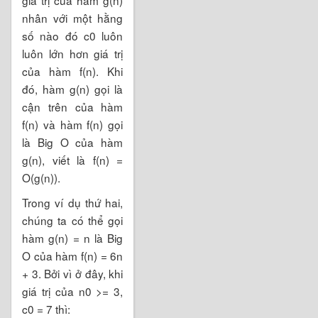
nhân với một hằng
số nào đó c0 luôn
luôn lớn hơn giá trị
của hàm f(n). Khi
đó, hàm g(n) gọi là
cận trên của hàm
f(n) và hàm f(n) gọi
là Big O của hàm
g(n), viết là f(n) =
O(g(n)).
Trong ví dụ thứ hai,
chúng ta có thể gọi
hàm g(n) = n là Big
O của hàm f(n) = 6n
+ 3. Bởi vì ở đây, khi
giá trị của n0 >= 3,
c0 = 7 thì: