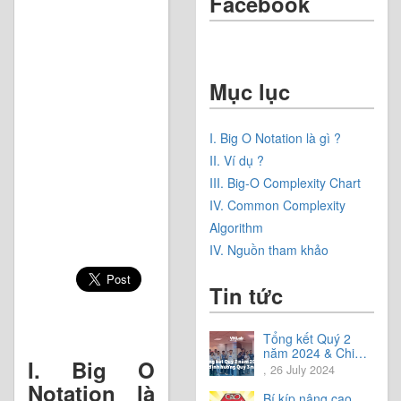
Facebook
Mục lục
I. Big O Notation là gì ?
II. Ví dụ ?
III. Big-O Complexity Chart
IV. Common Complexity
Algorithm
IV. Nguồn tham khảo
Tin tức
Tổng kết Quý 2
năm 2024 & Chia
I. Big O
sẻ định hướng Quý
, 26 July 2024
3 năm 2024
Notation là
Bí kíp nâng cao