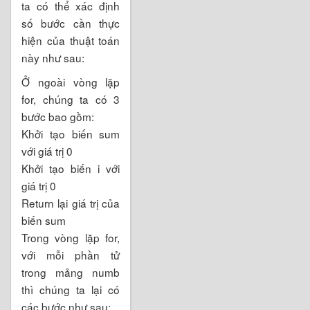
ta có thể xác định
số bước cần thực
hiện của thuật toán
này như sau:
Ở ngoài vòng lặp
for, chúng ta có 3
bước bao gồm:
Khởi tạo biến sum
với giá trị 0
Khởi tạo biến i với
giá trị 0
Return lại giá trị của
biến sum
Trong vòng lặp for,
với mỗi phần tử
trong mảng numb
thì chúng ta lại có
các bước như sau: