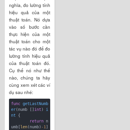
nghĩa, đo lường tính
hiệu quả của một
thuật toán. Nó dựa
vào số bước cần
thực hiện của một
thuật toán cho một
tác vụ nào đó để đo
lường tính hiệu quả
của thuật toán đó.
Cụ thể nó như thế
nào, chúng ta hãy
cùng xem xét các ví
dụ sau nhé:
func
getLastNumb
er
(numb []
int
)
i
nt
 {

return
 n
umb[
len
(numb)
-1
]
