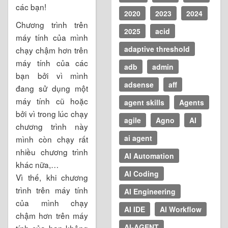
các bạn!
2020
2023
2024
Chương trình trên
2025
acid
máy tính của mình
adaptive threshold
chạy chậm hơn trên
máy tính của các
adb
admin
bạn bởi vì mình
adsense
aff
đang sử dụng một
máy tính cũ hoặc
agent skills
Agents
bởi vì trong lúc chạy
agile
Agno
AI
chương trình này
ai agent
mình còn chạy rất
nhiều chương trình
AI Automation
khác nữa,…
AI Coding
Vì thế, khi chương
trình trên máy tính
AI Engineering
của mình chạy
AI IDE
AI Workflow
chậm hơn trên máy
AI-AGENT
tính của bạn không