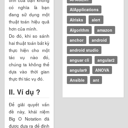
có nghĩa là bạn
AIApplications
đang sử dụng một
AIrisks
alert
thuật toán hiệu quả
hơn của mình.
Algorithm
amazon
Do đó, khi so sánh
anchor
android
hai thuật toán bất kỳ
thực hiện cho một
android studio
tác vụ nào đó,
anguar cli
angular2
chúng ta không thể
angular9
ANOVA
dựa vào thời gian
thực thi tác vụ đó.
Ansible
ant
II. Ví dụ ?
Để giải quyết vấn
đề này, khái niệm
Big O Notation đã
được đưa ra để định