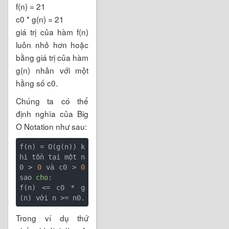
f(n) = 21
c0 * g(n) = 21
giá trị của hàm f(n)
luôn nhỏ hơn hoặc
bằng giá trị của hàm
g(n) nhân với một
hằng số c0.
Chúng ta có thể
định nghĩa của Big
O Notation như sau:
f(n) = O(g(n)) k
hi tồn tại một n
0 > 
0
 và c0 > 
0
sao 
cho:
f(n) <= c0 * g
Trong ví dụ thứ