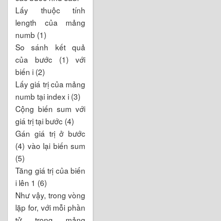
Lấy thuộc tính
length của mảng
numb (1)
So sánh kết quả
của bước (1) với
biến i (2)
Lấy giá trị của mảng
numb tại index i (3)
Cộng biến sum với
giá trị tại bước (4)
Gán giá trị ở bước
(4) vào lại biến sum
(5)
Tăng giá trị của biến
i lên 1 (6)
Như vậy, trong vòng
lặp for, với mỗi phần
tử trong mảng