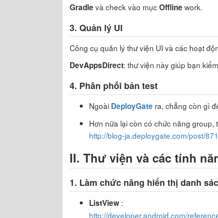
và check vào mục
work.
Gradle
Offline
3. Quản lý UI
Công cụ quản lý thư viện UI và các hoạt độn
: thư viện này giúp bạn kiể
DevAppsDirect
4. Phân phối bản test
Ngoài
ra, chẳng còn gì để
DeployGate
Hơn nữa lại còn có chức năng group, th
http://blog-ja.deploygate.com/post/8
II. Thư viện và các tính n
1. Làm chức năng hiển thị danh sá
:
ListView
http://developer.android.com/referenc