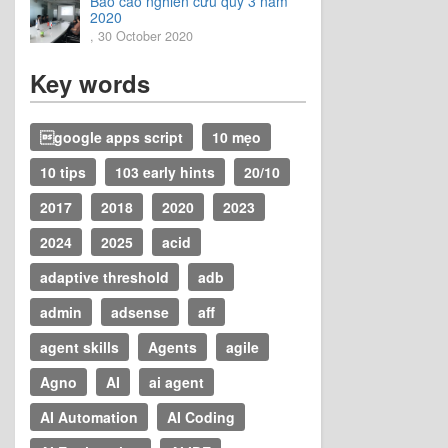
Báo cáo nghiên cứu quý 3 năm
2020
, 30 October 2020
Key words
google apps script
10 mẹo
10 tips
103 early hints
20/10
2017
2018
2020
2023
2024
2025
acid
adaptive threshold
adb
admin
adsense
aff
agent skills
Agents
agile
Agno
AI
ai agent
AI Automation
AI Coding