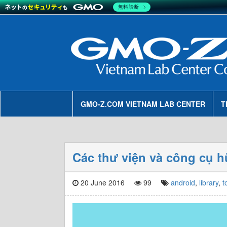
無料診断
GMO-Z.COM VIETNAM LAB CENTER
T
Các thư viện và công cụ 
20 June 2016
99
android
,
library
,
t