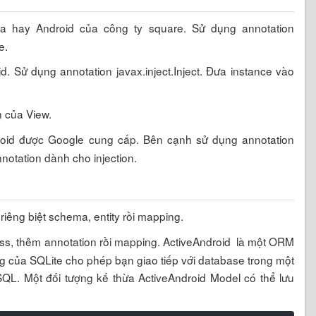
va hay Android của công ty square. Sử dụng annotation
e.
d. Sử dụng annotation javax.inject.Inject. Đưa instance vào
n của View.
oid được Google cung cấp. Bên cạnh sử dụng annotation
nnotation dành cho injection.
riêng biệt schema, entity rồi mapping.
class, thêm annotation rồi mapping. ActiveAndroid là một ORM
ng của SQLite cho phép bạn giao tiếp với database trong một
SQL. Một đối tượng kế thừa ActiveAndroid Model có thể lưu