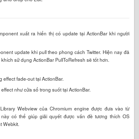
mponent xuất ra hiển thị có update tại ActionBar khi người
onent update khi pull theo phong cách Twitter. Hiện nay đã
khích sử dụng ActionBar PullToRefresh sẽ tốt hơn.
 effect fade-out tại ActionBar.
effect như cửa sổ trong suốt tại ActionBar.
Library Webview của Chromium engine được đưa vào từ
ry này có thể giúp giải quyết được vấn đề tương thích OS
t Webkit.