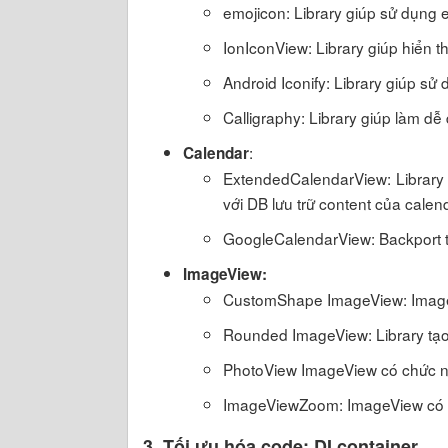
emojicon: Library giúp sử dụng e
IonIconView: Library giúp hiển t
Android Iconify: Library giúp s
Calligraphy: Library giúp làm dễ
:
Calendar
ExtendedCalendarView: Library c
với DB lưu trữ content của calen
GoogleCalendarView: Backport t
ImageView:
CustomShape ImageView: ImageVi
Rounded ImageView: Library tạo
PhotoView ImageView có chức n
ImageViewZoom: ImageView có c
3. Tối ưu hóa code: DI container