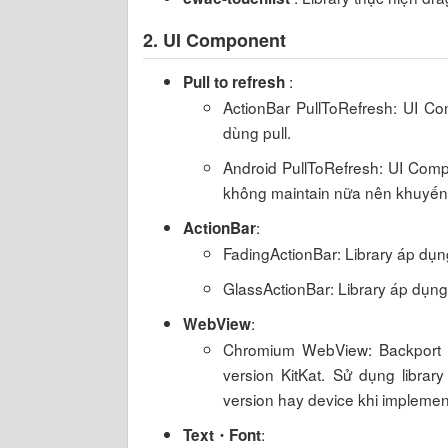
2. UI Component
:
Pull to refresh
ActionBar PullToRefresh: UI Co
dùng pull.
Android PullToRefresh: UI Comp
không maintain nữa nên khuyến 
:
ActionBar
FadingActionBar: Library áp dụng
GlassActionBar: Library áp dụng 
:
WebView
Chromium WebView: Backport 
version KitKat. Sử dụng libra
version hay device khi implemen
:
Text・Font