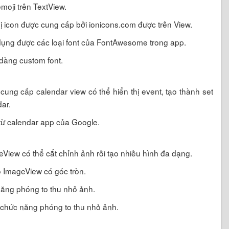
moji trên TextView.
hị icon được cung cấp bởi ionicons.com được trên View.
ử dụng được các loại font của FontAwesome trong app.
 dàng custom font.
ung cấp calendar view có thể hiển thị event, tạo thành set
dar.
ừ calendar app của Google.
ew có thể cắt chỉnh ảnh rồi tạo nhiều hình đa dạng.
 ImageView có góc tròn.
ăng phóng to thu nhỏ ảnh.
hức năng phóng to thu nhỏ ảnh.