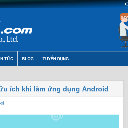
IN TỨC
BLOG
TUYỂN DỤNG
hữu ích khi làm ứng dụng Android
ool