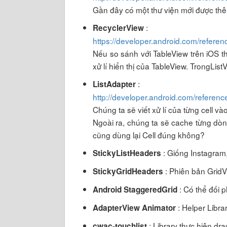
Gần đây có một thư viện mới được thê
:
RecyclerView
https://developer.android.com/referen
Nếu so sánh với TableView trên iOS th
xử lí hiển thị của TableView. TrongListV
:
ListAdapter
http://developer.android.com/referenc
Chúng ta sẽ viết xử lí của từng cell và
Ngoài ra, chúng ta sẽ cache từng dòn
cũng dùng lại Cell đúng không?
: Giống Instagram,
StickyListHeaders
: Phiên bản GridVi
StickyGridHeaders
: Có thể đối 
Android StaggeredGrid
: Helper Libra
AdapterView Animator
: Library thực hiện dra
cwac-touchlist