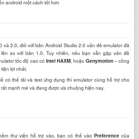
ển android một cách tốt hơn
 và 2.0, đối với bản Android Studio 2.0 vấn đề emulator đã
g lên so với bản 1.0. Tuy nhiên, nếu bạn vẫn gặp vấn đề
mulator tốc độ cao có
, hoặc
– công
Intel HAXM
Genymotion
iện lợi nhất.
ể có thể tải và test ứng dụng thì emulator cũng hỗ trợ cho
r rất mạnh mẽ và đang được ưa chuộng hiện nay.
hêm thư viện hỗ trợ vào, bạn có thể vào
của
Preference