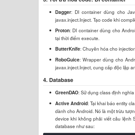
: DI container dùng cho Ja
Dagger
javax.inject.Inject. Tạo code khi compil
: DI container dùng cho Androi
Proton
tại thời điểm execute.
: Chuyên hóa cho injectio
ButterKnife
: Wrapper dùng cho Andr
RoboGuice
javax.inject.Inject, cung cấp độc lập a
4. Database
: Sử dụng class định nghĩa 
GreenDAO
: Tại khai báo entity 
Active Android
dành cho Android. Nó là một trừu tượ
device khi không phải viết câu lệnh 
database như sau: