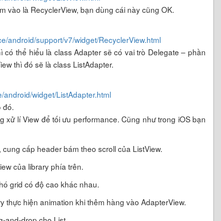
m vào là RecyclerView, bạn dùng cái này cũng OK.
ce/android/support/v7/widget/RecyclerView.html
ì có thể hiểu là class Adapter sẽ có vai trò Delegate – phần
iew thì đó sẽ là class ListAdapter.
e/android/widget/ListAdapter.html
o đó.
g xử lí View để tối ưu performance. Cũng như trong iOS bạn
 cung cấp header bám theo scroll của ListView.
ew của library phía trên.
phó grid có độ cao khác nhau.
ry thực hiện animation khi thêm hàng vào AdapterView.
g-and-drop cho List.