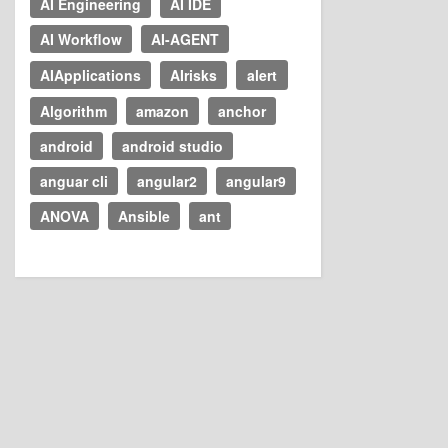
AI Engineering
AI IDE
AI Workflow
AI-AGENT
AIApplications
AIrisks
alert
Algorithm
amazon
anchor
android
android studio
anguar cli
angular2
angular9
ANOVA
Ansible
ant