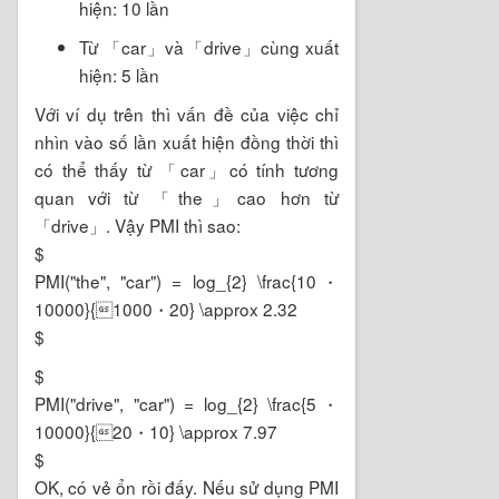
hiện: 10 lần
Từ 「car」và「drive」cùng xuất
hiện: 5 lần
Với ví dụ trên thì vấn đề của việc chỉ
nhìn vào số lần xuất hiện đồng thời thì
có thể thấy từ 「car」có tính tương
quan với từ 「the」cao hơn từ
「drive」. Vậy PMI thì sao:
$
PMI("the", "car") = log_{2} \frac{10・
10000}{1000・20} \approx 2.32
$
$
PMI("drive", "car") = log_{2} \frac{5・
10000}{20・10} \approx 7.97
$
OK, có vẻ ổn rồi đấy. Nếu sử dụng PMI