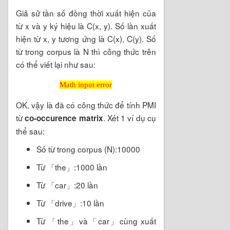
Giả sử tần số đồng thời xuất hiện của
từ x và y ký hiệu là C(x, y). Số lần xuất
hiện từ x, y tương ứng là C(x), C(y). Số
từ trong corpus là N thì công thức trên
có thể viết lại như sau:
Math input error
Math input error
OK, vậy là đã có công thức để tính PMI
từ
. Xét 1 ví dụ cụ
co-occurence matrix
thể sau:
Số từ trong corpus (N):10000
Từ 「the」:1000 lần
Từ 「car」:20 lần
Từ 「drive」:10 lần
Từ 「the」và「car」cùng xuất