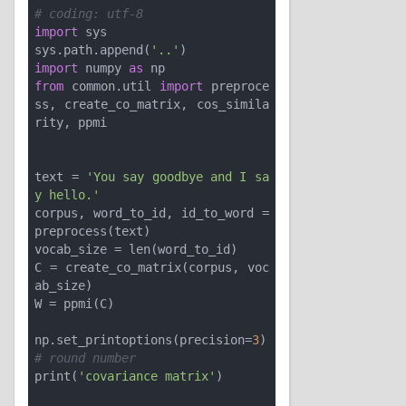
# coding: utf-8
import
 sys

sys.path.append(
'..'
import
 numpy 
as
from
 common.util 
import
 preproce
ss, create_co_matrix, cos_simila
rity, ppmi

text = 
'You say goodbye and I sa
y hello.'
corpus, word_to_id, id_to_word = 
preprocess(text)

vocab_size = len(word_to_id)

C = create_co_matrix(corpus, voc
ab_size)

W = ppmi(C)

np.set_printoptions(precision=
3
)  
# round number
print(
'covariance matrix'
)
