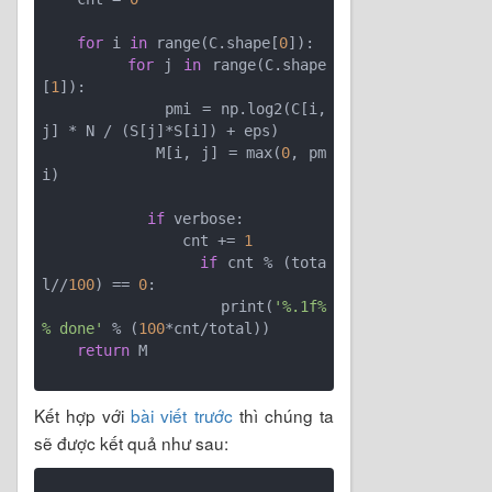
for
 i 
in
 range(C.shape[
0
]):

for
 j 
in
 range(C.shape
[
1
]):

            pmi = np.log2(C[i, 
j] * N / (S[j]*S[i]) + eps)

            M[i, j] = max(
0
, pm
i)

if
 verbose:

                cnt += 
1
if
 cnt % (tota
l//
100
) == 
0
:

                    print(
'%.1f%
% done'
 % (
100
*cnt/total))

return
 M

Kết hợp với
bài viết trước
thì chúng ta
sẽ được kết quả như sau: