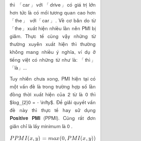
thì 「car」với 「drive」có giá trị lớn
hơn tức là có mối tương quan cao hơn
「the」 với「car」. Về cơ bản do từ
「the」xuất hiện nhiều lần nên PMI bị
giảm. Thực tế cũng vậy những từ
thường xuyên xuất hiện thì thường
không mang nhiều ý nghĩa, ví dụ ở
tiếng việt có những từ như là: 「thì」
「là」...
Tuy nhiên chưa xong, PMI hiện tại có
một vấn đề là trong trường hợp số lần
đồng thời xuất hiện của 2 từ là 0 thì
$log_{2}0 = - \infty$. Để giải quyết vấn
đề này thì thực tế hay sử dụng
(PPMI). Cũng rất đơn
Positive PMI
giản chỉ là lấy minimum là 0 .
P
P
M
I
(
x
,
y
)
=
m
a
x
(
0
,
P
M
I
(
x
,
y
)
)