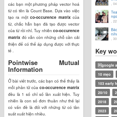
các bạn một phương pháp vector hoá
, 0
từ có tên là Count Base. Dựa vào việc
Tea
ngo
tạo ra một
của
co-occurence matrix
trả
, 2
từ, chắc hẳn bạn đã tạo được vector
vời.
Báo
của từ rồi nhỉ. Tuy nhiên
co-occurence
cứu
đó vẫn còn những chỗ cần cải
matrix
20
, 3
thiện để có thể áp dụng được với thực
Key wo
tế .
Pointwise Mutual
google a
Information
10 mẹo
Ở bài viết trước, các bạn có thể thấy là
103 early 
mỗi phần tử của
co-occurence matrix
20/10
2
đều là 1 số chỉ số lần xuất hiện. Tuy
nhiên là con số đơn thuần như thế lại
2018
2
có vấn đề là đối với những từ có tần
2023
2
suất xuất hiện nhiều.