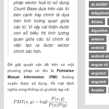
pháp vector hoá từ sử dụng
AI-AGENT
Count Base dựa trên các từ
AIApplicat
bên cạnh hay chính là dựa
trên tính tương quan giữa
AIrisks
các từ. Vì vậy cải thiện được
Algorithm
con số biểu thị tính tương
quan giữa các từ chính là
amazon
việc tạo ra được vector
android
chính xác hơn.
android st
Để giải quyết vấn đề trên có một
anguar cli
phương pháp có tên là
Pointwise
angular2
(
) thường
Mutual Information
PMI
angular9
xuyên được sử dụng. Về mặt định
nghĩa cũng không có gì phức tạp cả:
Ansible
P
M
I
(
x
,
y
)
=
l
o
g
2
P
(
x
,
y
)
P
(
x
)
P
(
y
)