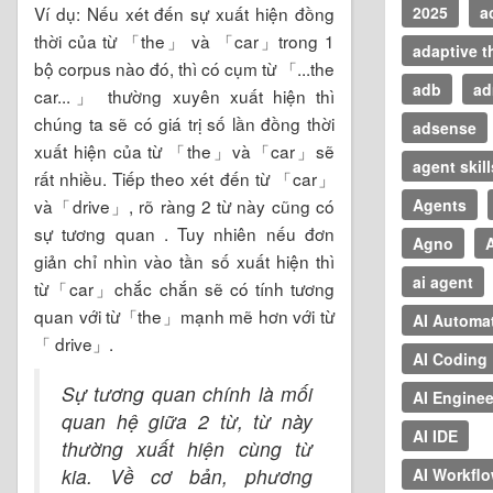
Ví dụ: Nếu xét đến sự xuất hiện đồng
2025
a
thời của từ 「the」 và 「car」trong 1
adaptive t
bộ corpus nào đó, thì có cụm từ 「...the
adb
ad
car...」 thường xuyên xuất hiện thì
chúng ta sẽ có giá trị số lần đồng thời
adsense
xuất hiện của từ 「the」và「car」sẽ
agent skill
rất nhiều. Tiếp theo xét đến từ 「car」
và「drive」, rõ ràng 2 từ này cũng có
Agents
sự tương quan . Tuy nhiên nếu đơn
Agno
A
giản chỉ nhìn vào tần số xuất hiện thì
ai agent
từ「car」chắc chắn sẽ có tính tương
quan với từ「the」mạnh mẽ hơn với từ
AI Automa
「 drive」.
AI Coding
Sự tương quan chính là mối
AI Enginee
quan hệ giữa 2 từ, từ này
AI IDE
thường xuất hiện cùng từ
kia. Về cơ bản, phương
AI Workfl