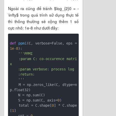
Ngoài ra cũng để tránh $log_{2}0 = -
\infty$ trong quá trình sử dụng thực tế
thì thông thường sẽ cộng thêm 1 số
cực nhỏ: 1e-8 như dưới đây:
def
ppmi
(C, verbose=False, eps = 
1e-8
)
:
'''PPMI

    :param C: co-occurence matri
x

    :param verbose: process log

    :return:

    '''
    M = np.zeros_like(C, dtype=n
p.float32)

    N = np.sum(C)

    S = np.sum(C, axis=
0
)

    total = C.shape[
0
] * C.shape
[
1
]

    cnt = 
0