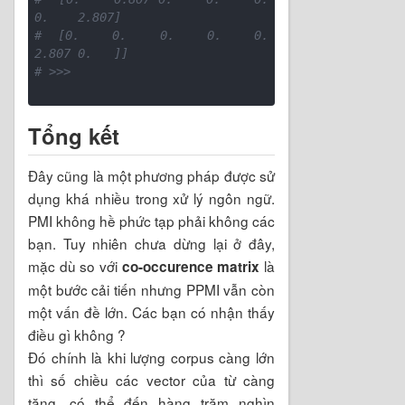
0.    2.807]
#  [0.    0.    0.    0.    0.    
2.807 0.   ]]
# >>> 
Tổng kết
Đây cũng là một phương pháp được sử
dụng khá nhiều trong xử lý ngôn ngữ.
PMI không hề phức tạp phải không các
bạn. Tuy nhiên chưa dừng lại ở đây,
mặc dù so với
là
co-occurence matrix
một bước cải tiến nhưng PPMI vẫn còn
một vấn đề lớn. Các bạn có nhận thấy
điều gì không ?
Đó chính là khi lượng corpus càng lớn
thì số chiều các vector của từ càng
tăng, có thể đến hàng trăm nghìn