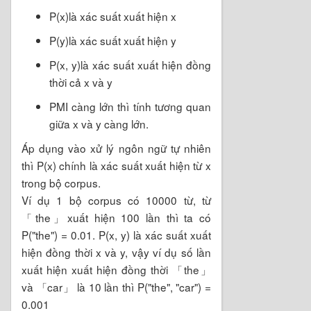
P(x)là xác suất xuất hiện x
P(y)là xác suất xuất hiện y
P(x, y)là xác suất xuất hiện đồng
thời cả x và y
PMI càng lớn thì tính tương quan
giữa x và y càng lớn.
Áp dụng vào xử lý ngôn ngữ tự nhiên
thì P(x) chính là xác suất xuất hiện từ x
trong bộ corpus.
Ví dụ 1 bộ corpus có 10000 từ, từ
「the」xuất hiện 100 lần thì ta có
P("the") = 0.01. P(x, y) là xác suất xuất
hiện đồng thời x và y, vậy ví dụ số lần
xuất hiện xuất hiện đồng thời 「the」
và 「car」 là 10 lần thì P("the", "car") =
0.001