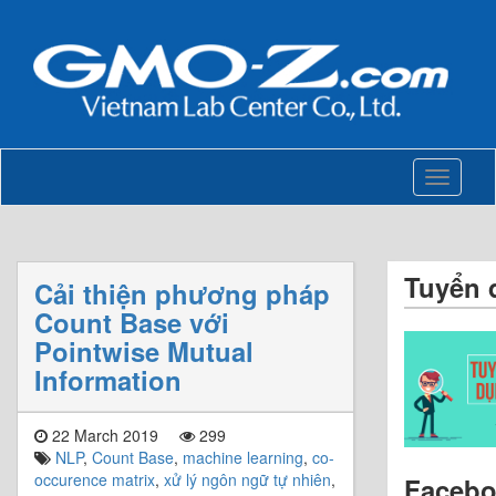
Toggle
navigati
Tuyển 
Cải thiện phương pháp
Count Base với
Pointwise Mutual
Information
22 March 2019
299
NLP
,
Count Base
,
machine learning
,
co-
occurence matrix
,
xử lý ngôn ngữ tự nhiên
,
Faceb