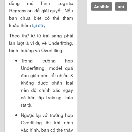
dùng mô hình Logistic
Ansible
ant
Regression để giải quyết. Nếu
bạn chưa biết có thể tham
khảo thêm
tại đây
.
Theo thứ tự từ trái sang phải
lần lượt là ví dụ về Underfitting,
bình thường và Overfitting.
Trong trường hợp
Underfitting, model quá
đơn giản nên rất nhiều X
không được phân loại
nên độ chính xác ngay
cả trên tập Training Data
rất tệ.
Ngược lại với trường hợp
Overfitting thì khi nhìn
vào hình, bạn có thể thấy