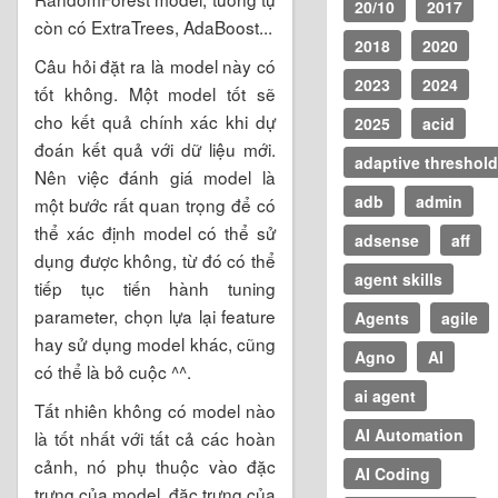
20/10
2017
còn có ExtraTrees, AdaBoost...
2018
2020
Câu hỏi đặt ra là model này có
2023
2024
tốt không. Một model tốt sẽ
cho kết quả chính xác khi dự
2025
acid
đoán kết quả với dữ liệu mới.
adaptive threshold
Nên việc đánh giá model là
adb
admin
một bước rất quan trọng để có
thể xác định model có thể sử
adsense
aff
dụng được không, từ đó có thể
agent skills
tiếp tục tiến hành tuning
parameter, chọn lựa lại feature
Agents
agile
hay sử dụng model khác, cũng
Agno
AI
có thể là bỏ cuộc ^^.
ai agent
Tất nhiên không có model nào
AI Automation
là tốt nhất với tất cả các hoàn
cảnh, nó phụ thuộc vào đặc
AI Coding
trưng của model, đặc trưng của