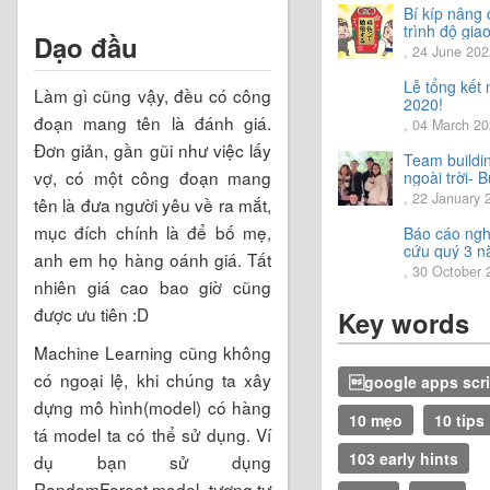
năm 2024
Bí kíp nâng
trình độ giao
Dạo đầu
tiếng Nhật.
, 24 June 202
Lễ tổng kết
Làm gì cũng vậy, đều có công
2020!
đoạn mang tên là đánh giá.
, 04 March 2
Đơn giản, gần gũi như việc lấy
Team buildi
vợ, có một công đoạn mang
ngoài trời- B
trải nghiệm 
, 22 January 
tên là đưa người yêu về ra mắt,
vời.
mục đích chính là để bố mẹ,
Báo cáo ngh
cứu quý 3 
anh em họ hàng oánh giá. Tất
2020
, 30 October 
nhiên giá cao bao giờ cũng
được ưu tiên :D
Key words
Machine Learning cũng không
có ngoại lệ, khi chúng ta xây
google apps scri
dựng mô hình(model) có hàng
10 mẹo
10 tips
tá model ta có thể sử dụng. Ví
103 early hints
dụ bạn sử dụng
RandomForest model, tương tự