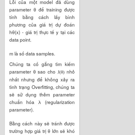
Lỗi của một model đã dùng
parameter θ để training được
tính bằng cách lấy bình
phương của giá trị dự đoán
hθ(x) - giá trị thực tế y tại các
data point.
m là số data samples.
Chúng ta cố gắng tìm kiếm
parameter θ sao cho
nhỏ
J
(
θ
)
nhất nhưng để không xảy ra
tình trạng Overfitting, chúng ta
sẽ sử dụng thêm parameter
chuẩn hóa λ (regularization
parameter).
Bằng cách này sẽ tránh được
trường hợp giá trị θ lớn sẽ khó