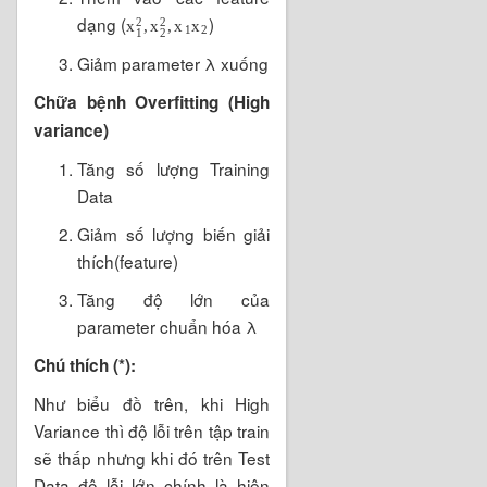
dạng (
)
2
2
,
,
x
x
x
x
1
2
1
2
Giảm parameter λ xuống
Chữa bệnh Overfitting (High
variance)
Tăng số lượng Training
Data
Giảm số lượng biến giải
thích(feature)
Tăng độ lớn của
parameter chuẩn hóa λ
Chú thích (*):
Như biểu đồ trên, khi High
Variance thì độ lỗi trên tập train
sẽ thấp nhưng khi đó trên Test
Data độ lỗi lớn chính là hiện