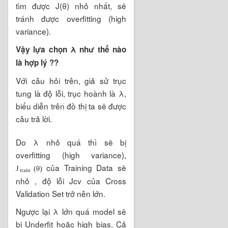
tìm được J(θ) nhỏ nhất, sẽ
tránh được overfitting (high
variance).
Vậy lựa chọn λ như thế nào
là hợp lý ??
Với câu hỏi trên, giả sử trục
tung là độ lỗi, trục hoành là λ,
biểu diễn trên đồ thị ta sẽ được
câu trả lời.
Do λ nhỏ quá thì sẽ bị
overfitting (high variance),
của Training Data sẽ
(
θ
)
J
t
r
a
i
n
nhỏ , độ lỗi Jcv của Cross
Validation Set trở nên lớn.
Ngược lại λ lớn quá model sẽ
bị Underfit hoặc high bias. Cả