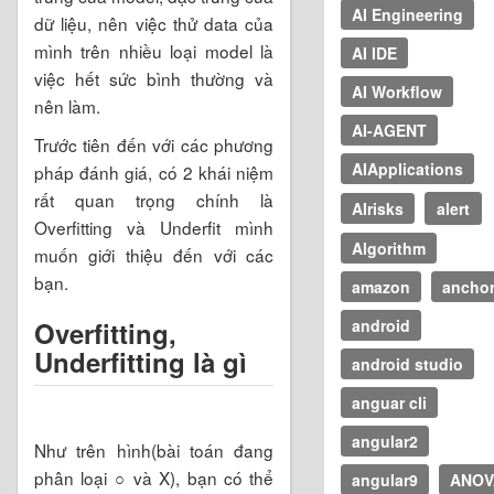
AI Engineering
dữ liệu, nên việc thử data của
mình trên nhiều loại model là
AI IDE
việc hết sức bình thường và
AI Workflow
nên làm.
AI-AGENT
Trước tiên đến với các phương
AIApplications
pháp đánh giá, có 2 khái niệm
rất quan trọng chính là
AIrisks
alert
Overfitting và Underfit mình
Algorithm
muốn giới thiệu đến với các
bạn.
amazon
ancho
Overfitting,
android
Underfitting là gì
android studio
anguar cli
angular2
Như trên hình(bài toán đang
phân loại ○ và X), bạn có thể
angular9
ANOV