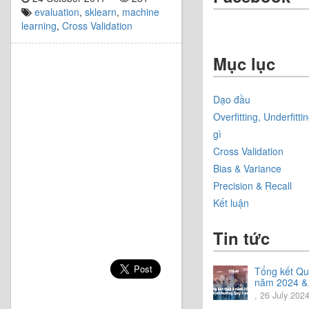
evaluation
,
sklearn
,
machine
learning
,
Cross Validation
Mục lục
Dạo đầu
Overfitting, Underfittin
gì
Cross Validation
Bias & Variance
Precision & Recall
Kết luận
Tin tức
Tổng kết Qu
năm 2024 &
Chia sẻ định
, 26 July 202
hướng Quý 