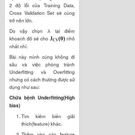
2 độ lỗi của Training Data,
Cross Validation Set sẽ cùng
trở nên lớn.
Do vậy chọn λ tại điểm
khoanh đỏ sẽ cho
nhỏ
(
θ
)
J
C
V
nhất nhỉ.
Bài này mình cũng không đi
sâu và việc phòng tránh
Underfitting và Overfitting
nhưng có cách thường được sử
dụng như sau:
Chữa bệnh Underfitting(High
bias)
Tìm kiếm biến giải
thích(feature) khác.
Thêm vào các feature