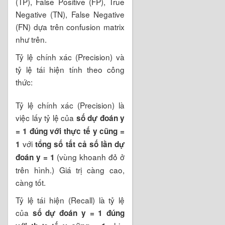
(TP), False Positive (FP), True
Negative (TN), False Negative
(FN) dựa trên confusion matrix
như trên.
Tỷ lệ chính xác (Precision) và
tỷ lệ tái hiện tính theo công
thức:
Tỷ lệ chính xác (Precision) là
việc lấy tỷ lệ của
số dự đoán y
= 1 đúng với thực tế y cũng =
với
1
tổng số tất cả số lần dự
(vùng khoanh đỏ ở
đoán y = 1
trên hình.) Giá trị càng cao,
càng tốt.
Tỷ lệ tái hiện (Recall) là tỷ lệ
của
số dự đoán y = 1 đúng