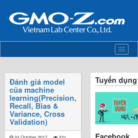
Toggle
navigati
Tuyển dụng
Đánh giá model
của machine
learning(Precision,
Recall, Bias &
Variance, Cross
Validation)
Facebook
24 October 2017
231