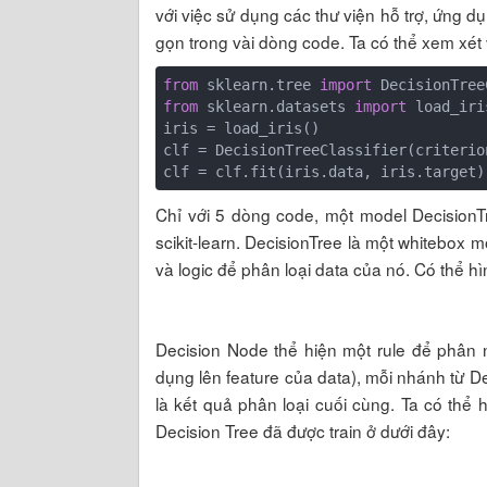
với việc sử dụng các thư viện hỗ trợ, ứng d
gọn trong vài dòng code. Ta có thể xem xét v
from
 sklearn.tree 
import
from
 sklearn.datasets 
import
 load_iris
iris = load_iris()

clf = DecisionTreeClassifier(criterio
Chỉ với 5 dòng code, một model DecisionTr
scikit-learn. DecisionTree là một whitebox 
và logic để phân loại data của nó. Có thể h
Decision Node thể hiện một rule để phân n
dụng lên feature của data), mỗi nhánh từ D
là kết quả phân loại cuối cùng. Ta có thể
Decision Tree đã được train ở dưới đây: