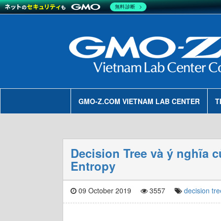
無料診断
GMO-Z.COM VIETNAM LAB CENTER
T
Decision Tree và ý nghĩa c
Entropy
09 October 2019
3557
decision tre