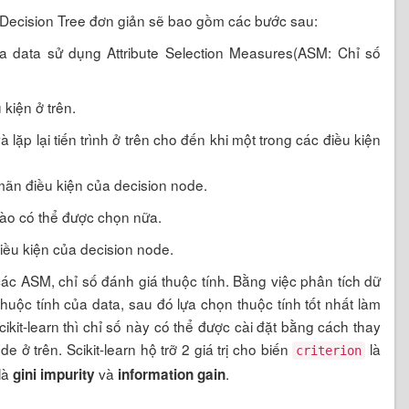
n Decision Tree đơn giản sẽ bao gồm các bước sau:
ia data sử dụng Attribute Selection Measures(ASM: Chỉ số
 kiện ở trên.
lặp lại tiến trình ở trên cho đến khi một trong các điều kiện
mãn điều kiện của decision node.
nào có thể được chọn nữa.
ều kiện của decision node.
 các ASM, chỉ số đánh giá thuộc tính. Bằng việc phân tích dữ
huộc tính của data, sau đó lựa chọn thuộc tính tốt nhất làm
kit-learn thì chỉ số này có thể được cài đặt bằng cách thay
e ở trên. Scikit-learn hộ trỡ 2 giá trị cho biến
là
criterion
là
và
.
gini impurity
information gain