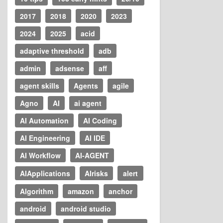
2017
2018
2020
2023
2024
2025
acid
adaptive threshold
adb
admin
adsense
aff
agent skills
Agents
agile
Agno
AI
ai agent
AI Automation
AI Coding
AI Engineering
AI IDE
AI Workflow
AI-AGENT
AIApplications
AIrisks
alert
Algorithm
amazon
anchor
android
android studio