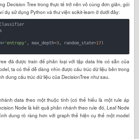
ụng Decision Tree trong thực tế trở nên vô cùng đơn giản, gói
í dụ sử dụng Python và thư viện scikit-learn ở dưới đây:


n=
'entropy'
, max_depth=
3
, random_state=
17
)

ee đã được train để phân loại với tập data Iris có sẵn của
model, ta có thể dễ dàng nhìn được cấu trúc dữ liệu bên trong
ình dung cấu trúc dữ liệu của DecisionTree như sau.
hánh data theo một thuộc tính (có thể hiểu là một rule áp
ecision Node là kết quả phân nhánh theo rule đó, Leaf Node
 hình dung rõ ràng hơn với graph thể hiện cụ thể một model