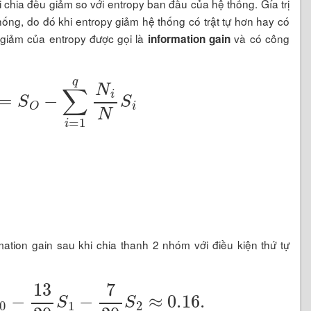
chia đều giảm so với entropy ban đầu của hệ thống. Gía trị
ống, do đó khi entropy giảm hệ thống có trật tự hơn hay có
ộ giảm của entropy được gọi là
và có công
information gain
Q
)
=
S
O
−
∑
i
=
1
q
N
i
N
S
i
rmation gain sau khi chia thanh 2 nhóm với điều kiện thứ tự
S
0
−
13
20
S
1
−
7
20
S
2
≈
0.16
.