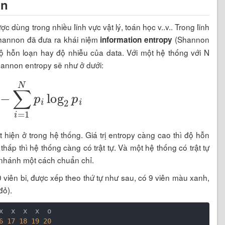
in
 dùng trong nhiều lĩnh vực vật lý, toán học v..v.. Trong lĩnh
Shannon đã đưa ra khái niệm
(Shannon
information entropy
ộ hỗn loạn hay độ nhiễu của data. Với một hệ thống với N
Shannon entropy sẽ như ở dưới:
=
−
∑
i
=
1
N
p
i
log
2
p
i
 hiện ở trong hệ thống. Giá trị entropy càng cao thì độ hỗn
ấp thì hệ thống càng có trật tự. Và một hệ thống có trật tự
 nhánh một cách chuẩn chỉ.
 viên bi, được xếp theo thứ tự như sau, có 9 viên màu xanh,
đỏ).
6
17
18
19
20