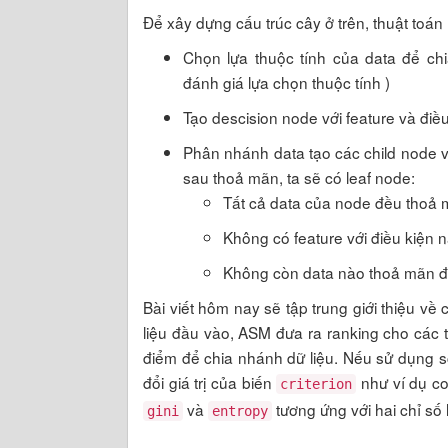
Để xây dựng cấu trúc cây ở trên, thuật toá
Chọn lựa thuộc tính của data để ch
đánh giá lựa chọn thuộc tính )
Tạo descision node với feature và điều
Phân nhánh data tạo các child node và 
sau thoả mãn, ta sẽ có leaf node:
Tất cả data của node đều thoả 
Không có feature với điều kiện 
Không còn data nào thoả mãn đi
Bài viết hôm nay sẽ tập trung giới thiệu về
liệu đầu vào, ASM đưa ra ranking cho các t
điểm để chia nhánh dữ liệu. Nếu sử dụng sci
đổi giá trị của biến
như ví dụ cod
criterion
và
tương ứng với hai chỉ số 
gini
entropy