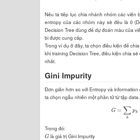
Nếu ta tiếp tục chia nhánh nhóm các viên bi
entropy của các nhóm này sẽ đều là 0 (
Decision Tree dùng để dự đoán màu của viên 
bi được cung cấp.
Trong ví dụ ở đây, ta chọn điều kiện để chi
khi training Decision Tree, điều kiện chia sẽ
nhất.
Gini Impurity
Đơn giản hơn so với Entropy và information g
ta chọn ngẫu nhiên một phần tử từ tập data.
G
=
∑
k
p
Trong đó:
G
là giá trị Gini Impurity
k