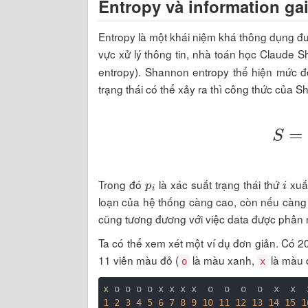
Entropy và information ga
Entropy là một khái niệm khá thông dụng được
vực xử lý thông tin, nhà toán học Claude 
entropy). Shannon entropy thể hiện mức đ
trạng thái có thể xảy ra thì công thức của 
S
p
i
i
Trong đó
là xác suất trạng thái thứ
xuất
loạn của hệ thống càng cao, còn nếu càng th
cũng tương đương với việc data được phân
Ta có thể xem xét một ví dụ đơn giản. Có 20
11 viên màu đỏ (
là màu xanh,
là màu 
o
x
x
1
2
3
4
5
6
7
8
9
10
11
12
13
14
15
1