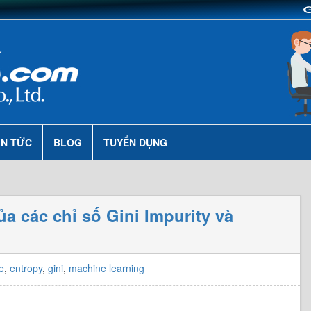
IN TỨC
BLOG
TUYỂN DỤNG
ủa các chỉ số Gini Impurity và
e
,
entropy
,
gini
,
machine learning