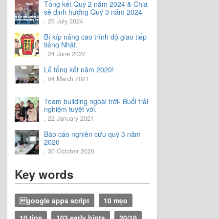
Tổng kết Quý 2 năm 2024 & Chia
sẻ định hướng Quý 3 năm 2024
, 26 July 2024
Bí kíp nâng cao trình độ giao tiếp
tiếng Nhật.
, 24 June 2022
Lễ tổng kết năm 2020!
, 04 March 2021
Team building ngoài trời- Buổi trải
nghiệm tuyệt vời.
, 22 January 2021
Báo cáo nghiên cứu quý 3 năm
2020
, 30 October 2020
Key words
google apps script
10 mẹo
10 tips
103 early hints
20/10