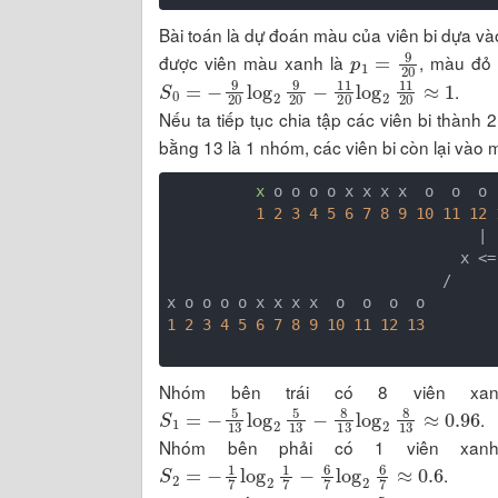
Bài toán là dự đoán màu của viên bi dựa vào 
p
1
=
9
20
được viên màu xanh là
, màu đỏ
S
0
=
−
9
20
log
2
9
20
−
11
20
log
2
11
20
≈
1
.
Nếu ta tiếp tục chia tập các viên bi thành
bằng 13 là 1 nhóm, các viên bi còn lại vào
x
 o o o o x x x x  o  o  o 
1
2
3
4
5
6
7
8
9
10
11
12
                                   |

                                
                               /         \

1
2
3
4
5
6
7
8
9
10
11
12
13
Nhóm bên trái có 8 viên xan
S
1
=
−
5
13
log
2
5
13
−
8
13
log
2
8
13
≈
0.96
.
Nhóm bên phải có 1 viên xanh
S
2
=
−
1
7
log
2
1
7
−
6
7
log
2
6
7
≈
0.6
.