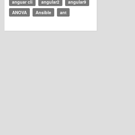
anguar cli
angular2
angular9
ANOVA
Ansible
ant