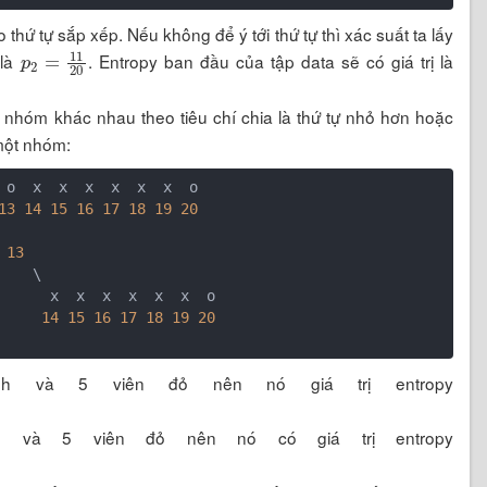
thứ tự sắp xếp. Nếu không để ý tới thứ tự thì xác suất ta lấy
p
2
=
11
20
 là
. Entropy ban đầu của tập data sẽ có giá trị là
 2 nhóm khác nhau theo tiêu chí chia là thứ tự nhỏ hơn hoặc
 một nhóm:
 o  x  x  x  x  x  x  o

13
14
15
16
17
18
19
20
 x <= 
13
14
15
16
17
18
19
20
h và 5 viên đỏ nên nó giá trị entropy
 và 5 viên đỏ nên nó có giá trị entropy