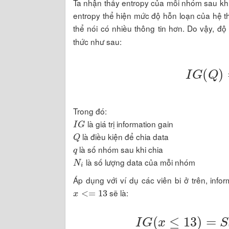
Ta nhận thấy entropy của mỗi nhóm sau khi 
entropy thể hiện mức độ hỗn loạn của hệ th
thể nói có nhiều thông tin hơn. Do vậy, đ
thức như sau:
I
G
(
Trong đó:
I
G
là giá trị information gain
Q
là điều kiện để chia data
q
là số nhóm sau khi chia
N
i
là số lượng data của mỗi nhóm
Áp dụng với ví dụ các viên bi ở trên, info
x
<=
13
sẽ là:
I
G
(
x
≤
13
)
=