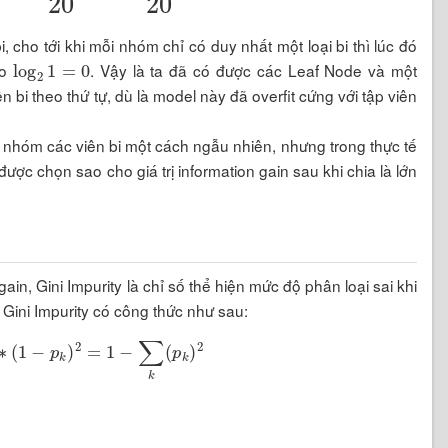
, cho tới khi mỗi nhóm chỉ có duy nhất một loại bi thì lúc đó
log
2
1
=
0
Do
. Vậy là ta đã có được các Leaf Node và một
bi theo thứ tự, dù là model này đã overfit cứng với tập viên
a nhóm các viên bi một cách ngẫu nhiên, nhưng trong thực tế
 được chọn sao cho giá trị information gain sau khi chia là lớn
ain, Gini Impurity là chỉ số thể hiện mức độ phân loại sai khi
 Gini Impurity có công thức như sau:
k
∗
(
1
−
p
k
)
2
=
1
−
∑
k
(
p
k
)
2