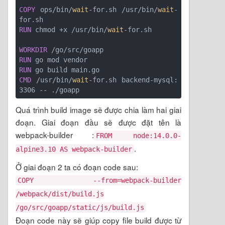
COPY
 ops/bin/
wait
-for.sh /usr/bin/
wait
-
RUN
 chmod +x /usr/bin/
wait
WORKDIR
RUN
RUN
CMD
 /usr/bin/
wait
-for.sh backend-mysql:
Quá trình build image sẽ được chia làm hai giai
đoạn. Giai đoạn đầu sẽ được đặt tên là
webpack-builder :
FROM node:14.0.0-
.
alpine3.10 AS webpack-builder
Ở giai đoạn 2 ta có đoạn code sau:
COPY --from=webpack-builder
/webpack/dist/build.js
/go/src/goapp/static/js/build.js
Đoạn code này sẽ giúp copy file build được từ