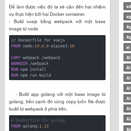
a
Để làm được việc đó ta sẽ cần đến hai nhiệm
vụ thực hiện bởi hai Docker container.
ag
- Build vuejs bằng webpack với một base
A
image từ node
A
FROM
 node:
14.0
.
0
-alpine3.
10
ai
AI
COPY
WORKDIR
AI
RUN
RUN
 npm run build
AI
AI
- Build app golang với một base image từ
AI
golang, bên cạnh đó cũng copy luôn file được
build từ webpack ở phía trên.
A
AI
# Dockerfile for golang
FROM
 golang:
1.13
AI