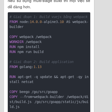
Nếu sử dụng multi-stage build thì mọi việc sẽ
dễ dàng hơn.
# Giai đoạn 1: Build vuejs bằng webpack
FROM
 node:
14.0
.
0
-alpine3.
10
 AS webpack-
builder

COPY
WORKDIR
RUN
RUN
# Giai đoạn 2: Build application
FROM
 golang:
1.13
RUN
 apt-get -q update && apt-get -qy in
COPY
COPY
 --from=webpack-builder /webpack/di
st/build.js /go/src/goapp/static/js/bui