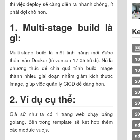
thì việc deploy sẽ càng diễn ra nhanh chóng, ít
phải đợi chờ hơn.
1. Multi-stage build là
K
gì:
g
Multi-stage build là một tính năng mới được
1
thêm vào Docker (từ version 17.05 trở đi). Nó là
phương thức để chia quá trình build image
10
thành nhiều giai đoạn nhằm giảm kích thước
20
image, giúp việc quản lý CICD dễ dàng hơn.
20
2. Ví dụ cụ thể:
20
Giả sử như ta có 1 trang web chạy bằng
20
golang. Bên trong template sẽ kết hợp thêm
ad
các module vuejs.
a