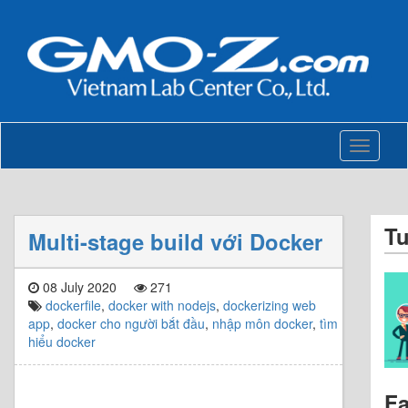
Toggle
navigati
T
Multi-stage build với Docker
08 July 2020
271
dockerfile
,
docker with nodejs
,
dockerizing web
app
,
docker cho người bắt đầu
,
nhập môn docker
,
tìm
hiểu docker
F