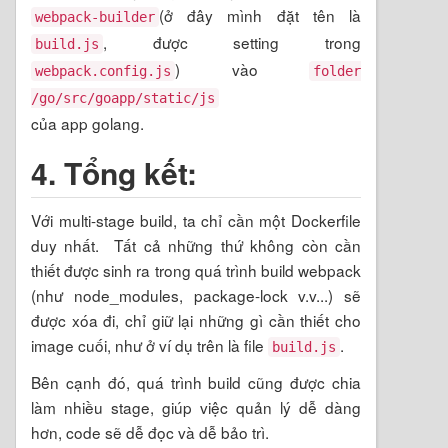
(ở đây mình đặt tên là
webpack-builder
, được setting trong
build.js
) vào
webpack.config.js
folder
/go/src/goapp/static/js
của app golang.
4. Tổng kết:
Với multi-stage build, ta chỉ cần một Dockerfile
duy nhất. Tất cả những thứ không còn cần
thiết được sinh ra trong quá trình build webpack
(như node_modules, package-lock v.v...) sẽ
được xóa đi, chỉ giữ lại những gì cần thiết cho
image cuối, như ở ví dụ trên là file
.
build.js
Bên cạnh đó, quá trình build cũng được chia
làm nhiều stage, giúp việc quản lý dễ dàng
hơn, code sẽ dễ đọc và dễ bảo trì.