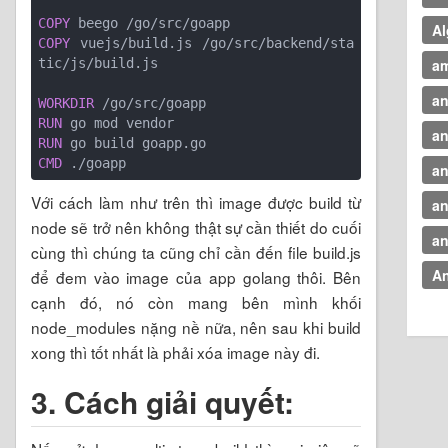
COPY
Al
COPY
 vuejs/build.js /go/src/backend/sta
a
an
WORKDIR
RUN
an
RUN
CMD
an
Với cách làm như trên thì image được build từ
an
node sẽ trở nên không thật sự cần thiết do cuối
an
cùng thì chúng ta cũng chỉ cần đến file build.js
An
để đem vào image của app golang thôi. Bên
cạnh đó, nó còn mang bên mình khối
node_modules nặng nề nữa, nên sau khi build
xong thì tốt nhất là phải xóa image này đi.
3. Cách giải quyết: