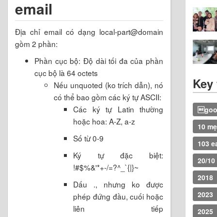
email
Địa chỉ email có dạng local-part@domain
gồm 2 phần:
Phần cục bộ: Độ dài tối đa của phần
cục bộ là 64 octets
Key
Nếu unquoted (ko trích dẫn), nó
có thể bao gồm các ký tự ASCII:
Các ký tự Latin thường
goog
hoặc hoa: A-Z, a-z
10 m
Số từ 0-9
103 ea
Ký tự đặc biệt:
20/10
!#$%&'*+-/=?^_`{|}~
2018
Dấu ., nhưng ko được
2023
phép đứng đầu, cuối hoặc
liên tiếp
2025