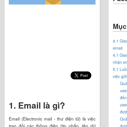
Mục
4.1 Gia
email
4.1 Gia
nhận em
5.1 Luồ
việc gửi
Quá
use
đến
1. Email là gì?
use
đượ
Email (Electronic mail - thư điện tử) là việc
Quá
trao đổi các thông điệp (tin nhắn, tệp dữ
đượ