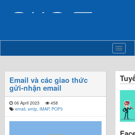
Toggle
navigati
Tuy
Email và các giao thức
gửi-nhận email
06 April 2023
458
email
,
smtp
,
IMAP
,
POP3
Fac