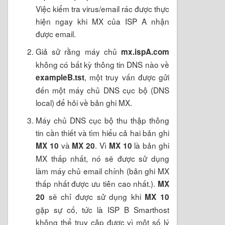
Việc kiểm tra virus/email rác được thực
hiện ngay khi MX của ISP A nhận
được email.
Giả sử rằng máy chủ
mx.ispA.com
không có bất kỳ thông tin DNS nào về
, một truy vấn được gửi
exampleB.tst
đến một máy chủ DNS cục bộ (DNS
local) để hỏi về bản ghi MX.
Máy chủ DNS cục bộ thu thập thông
tin cần thiết và tìm hiểu cả hai bản ghi
và
. Vì
là bản ghi
MX 10
MX 20
MX 10
MX thấp nhất, nó sẽ được sử dụng
làm máy chủ email chính (bản ghi MX
thấp nhất được ưu tiên cao nhất.).
MX
sẽ chỉ được sử dụng khi
20
MX 10
gặp sự cố, tức là ISP B Smarthost
không thể truy cập được vì một số lý