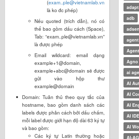
(
exam..ple@vietnamlab.vn
adapt
là ko đc phép)
adb
Nếu quoted (trích dẫn), nó có
thể bao gồm dấu cách (Space),
adse
Tab: “exam..ple@vietnamlab.vn”
agent 
là được phép
Agen
Email wildcard: email dạng
Agno
example+1@domain,
example+abc@domain sẽ được
ai ag
gửi vào hộp thư
AI Au
example@domain
AI Co
Domain: Tuân thủ theo quy tắc của
hostname, bao gồm danh sách các
AI En
labels được phân cách bởi dấu chấm,
AI ID
mỗi label được giới hạn độ dài 63 ký tự
AI Wo
và bao gồm:
Các ký tự Latin thường hoặc
AI-A