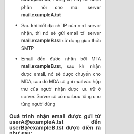
phản hồi cho mail server
mail.exampleA.tst
Sau khi biết địa chỉ IP của mail server
nhận, thì nó sẽ gửi email tới server
sử dụng giao thức
mail.exampleB.tst
SMTP
Email đến được nhận bởi MTA
, sau khi nhận
mail.exampleB.tst
được email, nó sẽ được chuyển cho
MDA, sau đó MDA sẽ ghi mail vào hộp
thư của người nhận được lưu trữ ở
server. Server sẽ có mailbox riêng cho
từng người dùng
Quá trình nhận email được gửi từ
userA@exampleA.tst đến
userB@exampleB.tst được diễn ra
như sau: