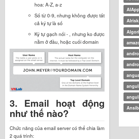
hoa: A-Z, a-z
AIApp
Số từ 0-9, nhưng không được tất
AIris
cả ký tự là số
Algor
Ký tự gạch nối - , nhưng ko được
nằm ở đầu, hoặc cuối domain
amaz
andro
andro
angua
angul
angul
3. Email hoạt động
Ansib
như thế nào?
Chức năng của email server có thể chia làm
2 quá trình: