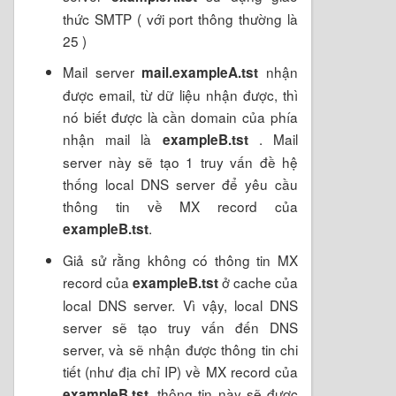
thức SMTP ( với port thông thường là
25 )
Mail server
nhận
mail.exampleA.tst
được email, từ dữ liệu nhận được, thì
nó biết được là cần domain của phía
nhận mail là
. Mail
exampleB.tst
server này sẽ tạo 1 truy vấn đề hệ
thống local DNS server để yêu cầu
thông tin về MX record của
.
exampleB.tst
Giả sử rằng không có thông tin MX
record của
ở cache của
exampleB.tst
local DNS server. Vì vậy, local DNS
server sẽ tạo truy vấn đến DNS
server, và sẽ nhận được thông tin chi
tiết (như địa chỉ IP) về MX record của
, thông tin này sẽ được
exampleB.tst