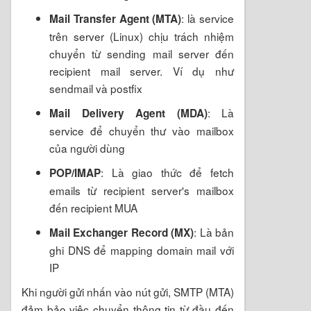
: là service
Mail Transfer Agent (MTA)
trên server (Linux) chịu trách nhiệm
chuyển từ sending mail server đến
recipient mail server. Ví dụ như
sendmail và postfix
: Là
Mail Delivery Agent (MDA)
service để chuyển thư vào mailbox
của người dùng
: Là giao thức để fetch
POP/IMAP
emails từ recipient server's mailbox
đến recipient MUA
: Là bản
Mail Exchanger Record (MX)
ghi DNS để mapping domain mail với
IP
Khi người gửi nhấn vào nút gửi, SMTP (MTA)
đảm bảo việc chuyển thông tin từ đầu đến