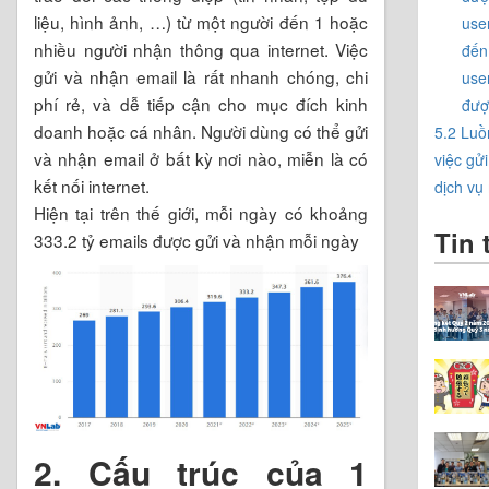
liệu, hình ảnh, …) từ một người đến 1 hoặc
use
nhiều người nhận thông qua internet. Việc
đến
gửi và nhận email là rất nhanh chóng, chi
use
phí rẻ, và dễ tiếp cận cho mục đích kinh
đượ
doanh hoặc cá nhân. Người dùng có thể gửi
5.2 Luồ
và nhận email ở bất kỳ nơi nào, miễn là có
việc gử
kết nối internet.
dịch vụ
Hiện tại trên thế giới, mỗi ngày có khoảng
Tin 
333.2 tỷ emails được gửi và nhận mỗi ngày
2. Cấu trúc của 1