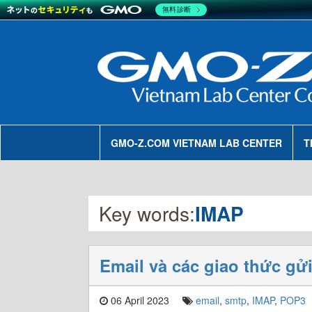
無料診断
GMO-Z.COM VIETNAM LAB CENTER
T
Key words:
IMAP
Email và các giao thức gử
06 April 2023
email
,
smtp
,
IMAP
,
POP3