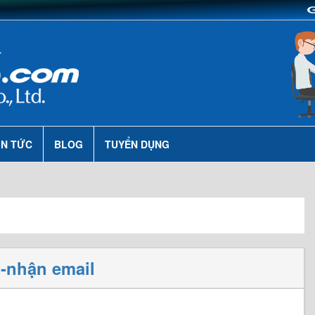
IN TỨC
BLOG
TUYỂN DỤNG
i-nhận email