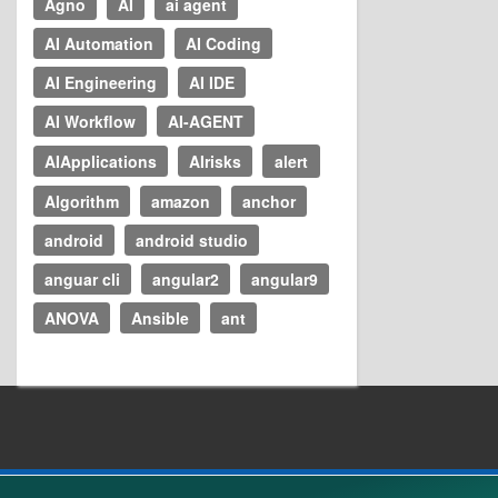
Agno
AI
ai agent
AI Automation
AI Coding
AI Engineering
AI IDE
AI Workflow
AI-AGENT
AIApplications
AIrisks
alert
Algorithm
amazon
anchor
android
android studio
anguar cli
angular2
angular9
ANOVA
Ansible
ant