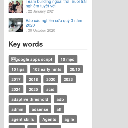
Team building ngoài trời- Buổi trải
nghiệm tuyệt vời.
, 22 January 2021
Báo cáo nghiên cứu quý 3 năm
2020
, 30 October 2020
Key words
google apps script
10 mẹo
10 tips
103 early hints
20/10
2017
2018
2020
2023
2024
2025
acid
adaptive threshold
adb
admin
adsense
aff
agent skills
Agents
agile