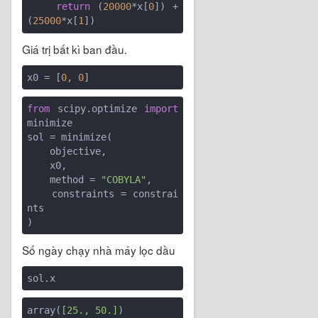
return
 (
20000
*x[
0
]) + 
(
25000
*x[
1
Giá trị bất kì ban đầu.
x0 = [
0
, 
0
from
 scipy.optimize 
import
minimize

sol = minimize(

    objective, 

    x0,

    method = 
"COBYLA"
,

    constraints = constrai
nts

Số ngày chạy nhà máy lọc dầu
array(
[25., 50.]