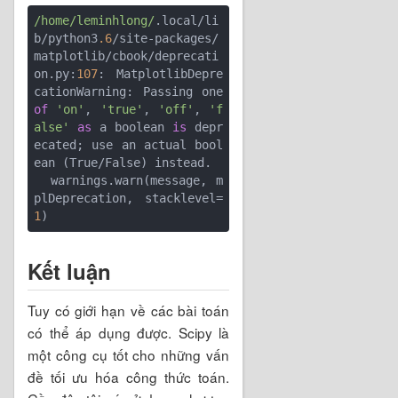
/home/leminhlong/
.local/li
b/python3
.6
/site-packages/
matplotlib/cbook/deprecati
on.py:
107
: MatplotlibDepre
cationWarning: Passing one 
of
'on'
, 
'true'
, 
'off'
, 
'f
alse'
as
 a boolean 
is
 depr
ecated; use an actual bool
ean (True/False) instead.

  warnings.warn(message, m
plDeprecation, stacklevel=
1
Kết luận
Tuy có giới hạn về các bài toán
có thể áp dụng được. Scipy là
một công cụ tốt cho những vấn
đề tối ưu hóa công thức toán.