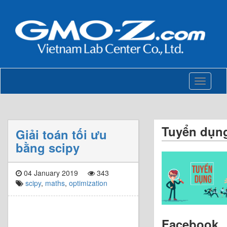
Toggle
navigati
Tuyển dụn
Giải toán tối ưu
bằng scipy
04 January 2019
343
scipy
,
maths
,
optimization
Facebook