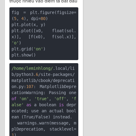
thuộc nhiều vào điểm ta bắt đầu
fig = plt.figure(figsize=
(
5
, 
4
), dpi=
80
)

plt.plot(x, y)

plt.plot([x0, float(sol.
x)], [f(x0), f(sol.x)], 
'o'
)

plt.grid(
'on'
)

/home/leminhlong/
.local/li
b/python3
.6
/site-packages/
matplotlib/cbook/deprecati
on.py:
107
: MatplotlibDepre
cationWarning: Passing one 
of
'on'
, 
'true'
, 
'off'
, 
'f
alse'
as
 a boolean 
is
 depr
ecated; use an actual bool
ean (True/False) instead.

  warnings.warn(message, m
plDeprecation, stacklevel=
1