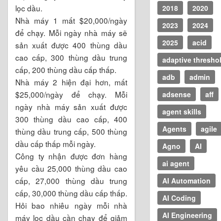
lọc dầu.
2018
2020
Nhà máy 1 mất
$
20,000/ngày
2023
2024
để chạy. Mỗi ngày nhà máy sẽ
2025
acid
sản xuất được 400 thùng dầu
cao cấp, 300 thùng dầu trung
adaptive thresho
cấp, 200 thùng dầu cấp thấp.
adb
admin
Nhà máy 2 hiện đại hơn, mất
$
25,000/ngày để chạy. Mỗi
adsense
aff
ngày nhà máy sản xuất được
agent skills
300 thùng dầu cao cấp, 400
Agents
agile
thùng dầu trung cấp, 500 thùng
dầu cấp thấp mỗi ngày.
Agno
AI
Công ty nhận được đơn hàng
ai agent
yêu cầu 25,000 thùng dầu cao
cấp, 27,000 thùng dầu trung
AI Automation
cấp, 30,000 thùng dầu cấp thấp.
AI Coding
Hỏi bao nhiêu ngày mỗi nhà
AI Engineering
máy lọc dầu cần chạy để giảm