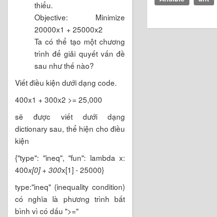
thiểu.
Objective: Minimize
20000x1 + 25000x2
Ta có thể tạo một chương
trình để giải quyết vấn đề
sau như thế nào?
Viết điều kiện dưới dạng code.
400x1 + 300x2 >= 25,000
sẽ được viết dưới dạng
dictionary sau, thể hiện cho điều
kiện
{"type": "ineq", "fun": lambda x:
400
x[1] - 25000}
x[0] + 300
type:"ineq" (inequality condition)
có nghĩa là phương trình bất
bình vì có dấu ">="