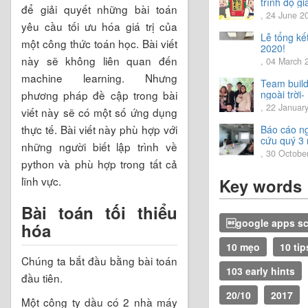
trình độ gi
để giải quyết những bài toán
tiếng Nhật.
, 24 June 2
yêu cầu tối ưu hóa giá trị của
Lễ tổng kế
một công thức toán học. Bài viết
2020!
này sẽ không liên quan đến
, 04 March 
machine learning. Nhưng
Team build
phương pháp đề cập trong bài
ngoài trời-
trải nghiệm
, 22 Januar
viết này sẽ có một số ứng dụng
vời.
thực tế. Bài viết này phù hợp với
Báo cáo n
cứu quý 3
những người biết lập trình về
2020
, 30 Octobe
python và phù hợp trong tất cả
lĩnh vực.
Key words
Bài toán tối thiểu
google apps sc
hóa
10 mẹo
10 tip
Chúng ta bắt đầu bằng bài toán
103 early hints
đầu tiên.
20/10
2017
Một công ty dầu có 2 nhà máy