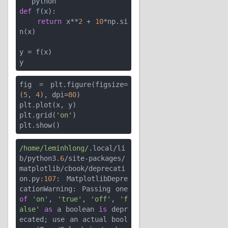
def
f
(x)
:
return
 x**
2
 + 
10
*np.si
n(x)

y = f(x)

fig = plt.figure(figsize=
(
5
, 
4
), dpi=
80
)

plt.plot(x, y)

plt.grid(
'on'
)

/home/leminhlong/
.local/li
b/python3
.6
/site-packages/
matplotlib/cbook/deprecati
on.py:
107
: MatplotlibDepre
cationWarning: Passing one 
of
'on'
, 
'true'
, 
'off'
, 
'f
alse'
as
 a boolean 
is
 depr
ecated; use an actual bool