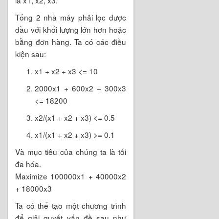
là x1, x2, x3.
Tổng 2 nhà máy phải lọc được
dầu với khối lượng lớn hơn hoặc
bằng đơn hàng. Ta có các điều
kiện sau:
x1 + x2 + x3 <= 10
2000x1 + 600x2 + 300x3
<= 18200
x2/(x1 + x2 + x3) <= 0.5
x1/(x1 + x2 + x3) >= 0.1
Và mục tiêu của chúng ta là tối
đa hóa.
Maximize 100000x1 + 40000x2
+ 18000x3
Ta có thể tạo một chương trình
để giải quyết vấn đề sau như