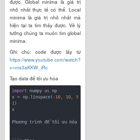
được. Global minima là giá trị
nhỏ nhất thực tế có thể. Local
minima là giá trị nhỏ nhất mà
hiện tại ta tìm thấy được. Về lý
tưởng chúng ta muốn tìm global
minima.
Ghi chú: code được lấy từ
https://www.youtube.com/watch?
v=ms3aKKW_iRc
Tạo data để tối ưu hóa
import
 numpy 
as
 np

x = np.linspace(
-10
, 
10
, 
5
1
)

x

Phương trình để tối ưu hóa
