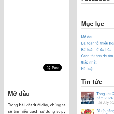
Mục lục
Mở đầu
Bài toán tối thiểu hó
Bài toán tối đa hóa
Cách tốt hơn để tìm g
thấp nhất
Kết luận
Tin tức
Mở đầu
Tổng kết 
năm 2024
Chia sẻ đị
, 26 July 20
Trong bài viết dưới đây, chúng ta
hướng Quý
năm 2024
sẽ tìm hiểu cách sử dụng scipy
Bí kíp nân