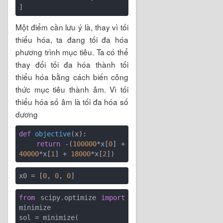
Một điểm cần lưu ý là, thay vì tối
thiểu hóa, ta đang tối đa hóa
phương trình mục tiêu. Ta có thể
thay đổi tối đa hóa thành tối
thiểu hóa bằng cách biến công
thức mục tiêu thành âm. Vì tối
thiểu hóa số âm là tối đa hóa số
dương
def
objective
(x)
:
return
 -(
100000
*x[
0
] + 
40000
*x[
1
] + 
18000
*x[
2
x0 = [
0
, 
0
, 
0
from
 scipy.optimize 
import
minimize

sol = minimize(
