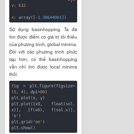
v:
632
x:
 array([
-1.30644001
Sử dụng basinhopping. Ta đã
tìm được điểm có giá trị tối thiểu
của phương trình, global minima.
Đối với các phương trình phức
tạp hơn, có thể basinhopping
vẫn chỉ tìm được local minima
thôi
fig = plt.figure(figsize=
(
5
, 
4
), dpi=
80
)

plt.plot(x, y)

plt.plot([x0, float(sol.
x)], [f(x0), f(sol.x)], 
'o'
)

plt.grid(
'on'
)
