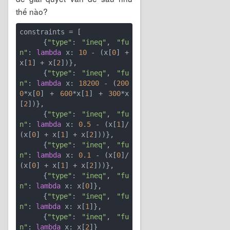
thế nào?
constraints = [

    {
"type"
: 
"ineq"
, 
"fu
n"
: 
lambda
 x: 
10
 - (x[
0
] + 
x[
1
] + x[
2
])},

    {
"type"
: 
"ineq"
, 
"fu
n"
: 
lambda
 x: 
18200
 - (
200
0
*x[
0
] + 
600
*x[
1
] + 
300
*x
[
2
])},

    {
"type"
: 
"ineq"
, 
"fu
n"
: 
lambda
 x: 
0.5
 - (x[
1
]/
(x[
0
] + x[
1
] + x[
2
]))},

    {
"type"
: 
"ineq"
, 
"fu
n"
: 
lambda
 x: 
0.1
 - (x[
0
]/
(x[
0
] + x[
1
] + x[
2
]))},

    {
"type"
: 
"ineq"
, 
"fu
n"
: 
lambda
 x: x[
0
]},

    {
"type"
: 
"ineq"
, 
"fu
n"
: 
lambda
 x: x[
1
]},

    {
"type"
: 
"ineq"
, 
"fu
n"
: 
lambda
 x: x[
2
]}
