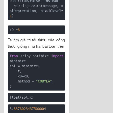
ean (True/False) instead.

  warnings.warn(message, m
plDeprecation, stacklevel=
1
x0 =
8
Ta tìm giá trị tối thiểu của công
thức, giống như hai bài toán trên
from
 scipy.optimize 
import
minimize

sol = minimize(

    f, 

    x0=x0,

    method = 
"COBYLA"
,

3
.8376023437500004