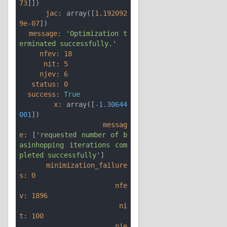
73
      jac:
 array([
1.192092
9e-07
  message:
'Optimization t
erminated successfully.'
     nfev:
18
      nit:
5
     njev:
6
   status:
0
  success:
True
        x:
 array([
-1.30644
001
                    messag
e:
 [
'requested number of b
asinhopping iterations com
pleted successfully'
      minimization_failure
s:
0
                       nfe
v:
1896
                        ni
t:
100
                       nje