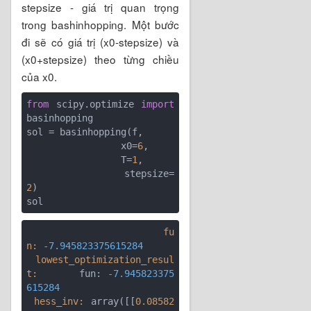
stepsize - giá trị quan trọng
trong bashinhopping. Một bước
đi sẽ có giá trị (x0-stepsize) và
(x0+stepsize) theo từng chiều
của x0.
from
 scipy.optimize 
import
basinhopping

sol = basinhopping(f, 

                 x0=
6
, 

                 T=
1
,  

                 stepsize=
2
)

                        fu
n:
-7.945823375615284
 lowest_optimization_resul
t:
       fun: 
-7.945823375
615284
 hess_inv:
 array([[
0.08582