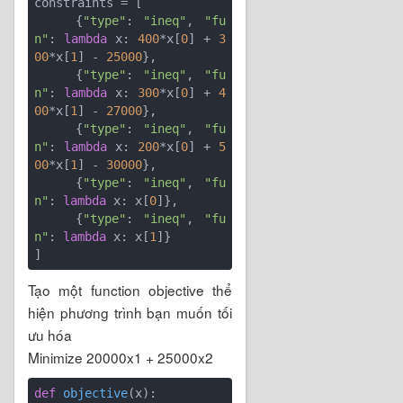
constraints = [

    {
"type"
: 
"ineq"
, 
"fu
n"
: 
lambda
 x: 
400
*x[
0
] + 
3
00
*x[
1
] - 
25000
},

    {
"type"
: 
"ineq"
, 
"fu
n"
: 
lambda
 x: 
300
*x[
0
] + 
4
00
*x[
1
] - 
27000
},

    {
"type"
: 
"ineq"
, 
"fu
n"
: 
lambda
 x: 
200
*x[
0
] + 
5
00
*x[
1
] - 
30000
},

    {
"type"
: 
"ineq"
, 
"fu
n"
: 
lambda
 x: x[
0
]},

    {
"type"
: 
"ineq"
, 
"fu
n"
: 
lambda
 x: x[
1
]}

Tạo một function objective thể
hiện phương trình bạn muốn tối
ưu hóa
Minimize 20000x1 + 25000x2
def
objective
(x)
: