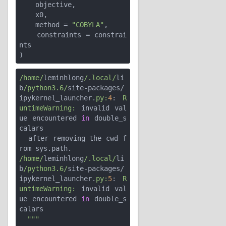
    objective, 

    x0,

    method = 
"COBYLA"
,

    constraints = constrai
nts

/home/
leminhlong
/.local/
li
b
/python3.6/
site-packages/
ipykernel_launcher.
py:
4
: 
R
untimeWarning:
 invalid val
ue encountered 
in
 double_s
calars

  after removing the cwd f
/home/
leminhlong
/.local/
li
b
/python3.6/
site-packages/
ipykernel_launcher.
py:
5
: 
R
untimeWarning:
 invalid val
ue encountered 
in
 double_s
calars
