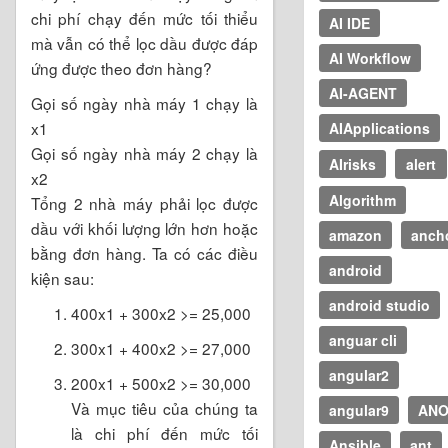
chi phí chạy đến mức tối thiểu
AI IDE
mà vẫn có thể lọc dầu được đáp
AI Workflow
ứng được theo đơn hàng?
AI-AGENT
Gọi số ngày nhà máy 1 chạy là
x1
AIApplications
Gọi số ngày nhà máy 2 chạy là
AIrisks
alert
x2
Algorithm
Tổng 2 nhà máy phải lọc được
dầu với khối lượng lớn hơn hoặc
amazon
anch
bằng đơn hàng. Ta có các điều
android
kiện sau:
android studio
400x1 + 300x2 >= 25,000
anguar cli
300x1 + 400x2 >= 27,000
angular2
200x1 + 500x2 >= 30,000
Và mục tiêu của chúng ta
angular9
ANO
là chi phí đến mức tối
Ansible
ant