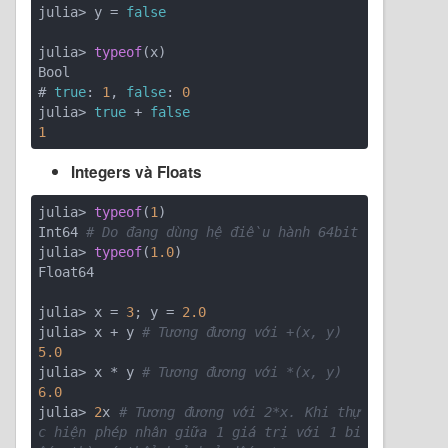
julia> y = 
false
julia> 
typeof
(x)

Bool

# 
true
: 
1
, 
false
: 
0
julia> 
true
 + 
false
1
Integers và Floats
julia> 
typeof
(
1
)

Int64 
# Do đang dùng hệ điều hành 64bit
julia> 
typeof
(
1.0
)

Float64 

julia> x = 
3
; y = 
2.0
julia> x + y 
# Tương đương với +(x, y)
5.0
julia> x * y 
# Tương đương với *(x, y)
6.0
julia> 
2
x 
# Tương đương với 2*x. Khi thự
c hiện phép nhân giữa 1 giá trị với 1 bi