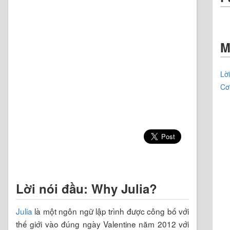
M
Lờ
Cơ
Lời nói đầu: Why Julia?
Julia
là một ngôn ngữ lập trình được công bố với
thế giới vào đúng ngày Valentine năm 2012 với