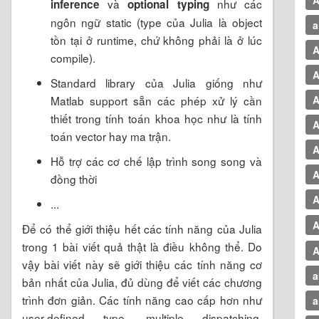
và
như các
inference
optional typing
ngôn ngữ static (type của Julia là object
a
tồn tại ở runtime, chứ không phải là ở lúc
A
compile).
A
Standard library của Julia giống như
Matlab support sẵn các phép xử lý cần
A
thiết trong tính toán khoa học như là tính
A
toán vector hay ma trận.
A
Hỗ trợ các cơ chế lập trình song song và
A
đồng thời
A
...
A
Để có thể giới thiệu hết các tính năng của Julia
trong 1 bài viết quả thật là điều không thể. Do
A
vậy bài viết này sẽ giới thiệu các tính năng cơ
a
bản nhất của Julia, đủ dùng để viết các chương
trình đơn giản. Các tính năng cao cấp hơn như
a
user-defined type, multiple dispatching,