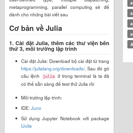
a
metaprogramming, parallel computing sẽ để
a
dành cho những bài viết sau
a
Cơ bản về Julia
a
1. Cài đặt Julia, thêm các thư viện bên
A
thứ 3, môi trường lập trình
Cài đặt Julia: Download bộ cài đặt từ trang
https://julialang.org/downloads/
. Sau đó gõ
câu lệnh
ở trong terminal là ta đã
julia
có thể sẵn sàng để test thử Julia rồi
Môi trường lập trình:
IDE:
Juno
Sử dụng Jupyter Notebook với package
IJulia