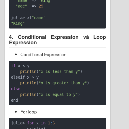
"name"
 => 
"King"
"age"
  => 
29
julia> x[
"name"
"King"
4. Conditional Expression và Loop
Expression
Conditional Expression
if
 x < y

println
(
"x is less than y"
)

elseif x > y

println
(
"x is greater than y"
else
println
(
"x is equal to y"
)

For loop
julia> 
for
 x 
in
1
:
6
       print(x)
