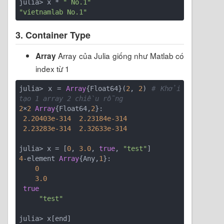
julia> x * 
" No.1"
"vietnamlab No.1"
3. Container Type
Array của Julia giống như Matlab có
Array
index từ 1
julia> x = 
Array
{Float64}(
2
, 
2
) 
# Khởi 
tạo 1 array 2 chiều rỗng
2
×
2
Array
{Float64,
2
}:

2.20403e-314
2.23184e-314
2.23283e-314
2.32633e-314
julia> x = [
0
, 
3.0
, 
true
, 
"test"
4
-element 
Array
{Any,
1
}:

0
3.0
true
"test"