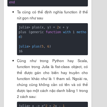
end
Ta cũng có thể định nghĩa function ở thể
rút gọn như sau
julia> plus(x, y) = 
2
x + y

plus (generic 
function
with
 1 
metho
d
)

julia
> 
plus
(
5
, 
6
)

Cũng như trong Python hay Scala,
function trong Julia là fist-class object, có
thể được gán cho biến hay truyền cho
function khác như là 1 tham số. Ngoài ra,
chúng cũng không cần có tên và có thể
được tạo một cách nặc danh bằng 1 trong
2 cách sau:
julia> x -> x^
2
 + 
2
x - 
1