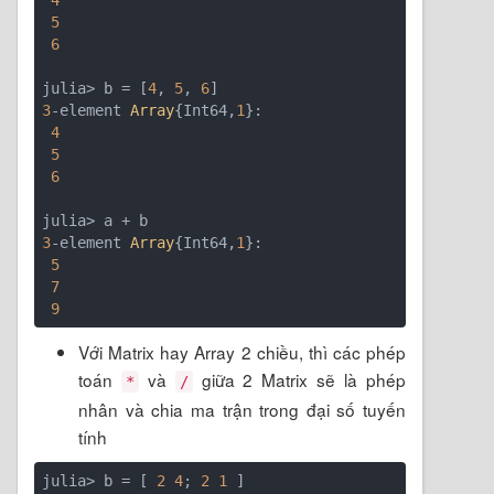
4
5
6
julia> b = [
4
, 
5
, 
6
3
-element 
Array
{Int64,
1
}:

4
5
6
3
-element 
Array
{Int64,
1
}:

5
7
9
Với Matrix hay Array 2 chiều, thì các phép
toán
và
giữa 2 Matrix sẽ là phép
*
/
nhân và chia ma trận trong đại số tuyến
tính
julia> b = [ 
2
4
; 
2
1