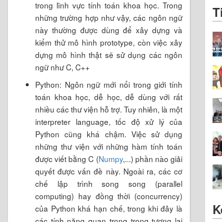
trong lĩnh vực tính toán khoa học. Trong
T
những trường hợp như vậy, các ngôn ngữ
này thường được dùng để xây dựng và
kiểm thử mô hình prototype, còn việc xây
dựng mô hình thật sẽ sử dụng các ngôn
ngữ như C, C++
Python: Ngôn ngữ mới nổi trong giới tính
toán khoa học, dễ học, dễ dùng với rất
nhiều các thư viện hỗ trợ. Tuy nhiên, là một
interpreter language, tốc độ xử lý của
Python cũng khá chậm. Việc sử dụng
những thư viện với những hàm tính toán
được viết bằng C (
Numpy
,...) phần nào giải
quyết được vấn đề này. Ngoài ra, các cơ
chế lập trình song song (parallel
computing) hay đồng thời (concurrency)
K
của Python khá hạn chế, trong khi đây là
các tính năng quan trọng trong tương lai