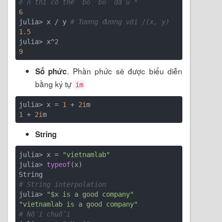
ến thì có thể bỏ bỏ dấu *
6
julia> x / y 
# Tương đương với /(x, y)
1.5
julia> x^
2
9
. Phần phức sẽ được biểu diễn
Số phức
bằng ký tự
im
julia> x = 
1
 + 
2i
1
 + 
2i
String
julia> x = 
"vietnamlab"
julia> 
typeof
(x)

# String interpolation
julia> 
"$x is a good company"
"vietnamlab is a good company"
# Nối chuỗi