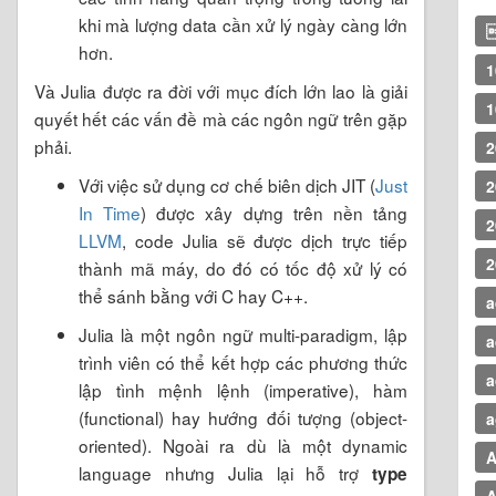
khi mà lượng data cần xử lý ngày càng lớn

hơn.
1
Và Julia được ra đời với mục đích lớn lao là giải
1
quyết hết các vấn đề mà các ngôn ngữ trên gặp
phải.
2
Với việc sử dụng cơ chế biên dịch JIT (
Just
2
In Time
) được xây dựng trên nền tảng
2
LLVM
, code Julia sẽ được dịch trực tiếp
2
thành mã máy, do đó có tốc độ xử lý có
thể sánh bằng với C hay C++.
a
Julia là một ngôn ngữ multi-paradigm, lập
a
trình viên có thể kết hợp các phương thức
a
lập tình mệnh lệnh (imperative), hàm
(functional) hay hướng đối tượng (object-
a
oriented). Ngoài ra dù là một dynamic
A
language nhưng Julia lại hỗ trợ
type