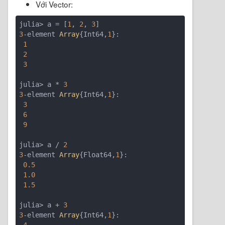
Với Vector:
julia> a = [
1
, 
2
, 
3
3
-element 
Array
{Int64,
1
}:

1
2
3
julia> a * 
3
3
-element 
Array
{Int64,
1
}:

3
6
9
julia> a / 
2
3
-element 
Array
{Float64,
1
}:

0.5
1.0
1.5
julia> a + 
3
3
-element 
Array
{Int64,
1
}:
