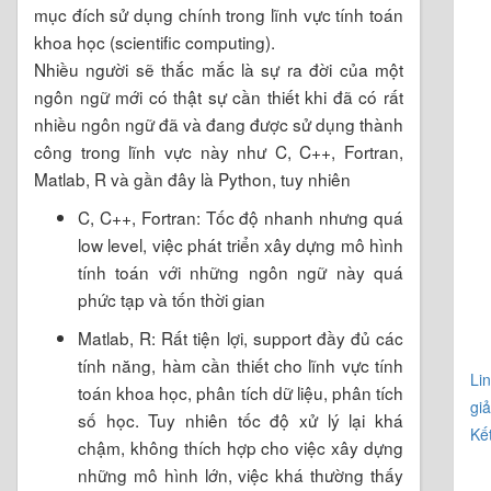
mục đích sử dụng chính trong lĩnh vực tính toán
khoa học (scientific computing).
Nhiều người sẽ thắc mắc là sự ra đời của một
ngôn ngữ mới có thật sự cần thiết khi đã có rất
nhiều ngôn ngữ đã và đang được sử dụng thành
công trong lĩnh vực này như C, C++, Fortran,
Matlab, R và gần đây là Python, tuy nhiên
C, C++, Fortran: Tốc độ nhanh nhưng quá
low level, việc phát triển xây dựng mô hình
tính toán với những ngôn ngữ này quá
phức tạp và tốn thời gian
Matlab, R: Rất tiện lợi, support đầy đủ các
tính năng, hàm cần thiết cho lĩnh vực tính
Li
toán khoa học, phân tích dữ liệu, phân tích
giả
số học. Tuy nhiên tốc độ xử lý lại khá
Kế
chậm, không thích hợp cho việc xây dựng
những mô hình lớn, việc khá thường thấy