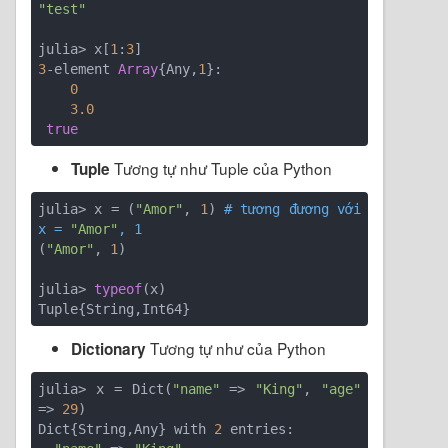
"test"
julia> x[
1
:
3
3
-element 
Array
{Any,
1
}:

0
3.0
true
Tương tự như Tuple của Python
Tuple
julia> x = (
"Amor"
, 
1
) 
# tương đương với 
x = 
"Amor"
, 1
(
"Amor"
, 
1
)

julia> 
typeof
(x)

Tương tự như của Python
Dictionary
julia> x = Dict(
"name"
 => 
"King"
, 
"age"
=> 
29
)

Dict{String,Any} with 
2
 entries:
