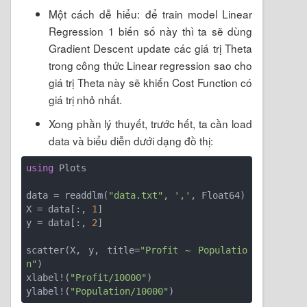
Một cách dễ hiểu: để train model Linear
Regression 1 biến số này thì ta sẽ dùng
Gradient Descent update các giá trị Theta
trong công thức Linear regression sao cho
giá trị Theta này sẽ khiến Cost Function có
giá trị nhỏ nhất.
Xong phần lý thuyết, trước hết, ta cần load
data và biểu diễn dưới dạng đồ thị:
using
 Plots

data = readdlm(
"data.txt"
, 
','
, Float64)

X = data[:, 
1
]

y = data[:, 
2
]

scatter(X, y, title=
"Profit ~ Populatio
n"
)

xlabel!(
"Profit/10000"
)

ylabel!(
"Population/10000"