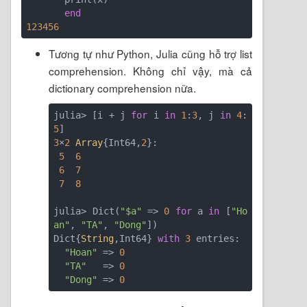
end
123456
Tương tự như Python, Julia cũng hỗ trợ list
comprehension. Không chỉ vậy, mà cả
dictionary comprehension nữa.
julia> [i + j 
for
 i 
in
1
:
3
, j 
in
4
:
5
3
×
2
Array
{Int64,
2
}:

5
6
6
7
7
8
julia> Dict(
"$a"
 => 
0
for
 a 
in
 [
"Ho
an"
, 
"TA"
, 
"Dong"
])

Dict{
String
,Int64} 
with
3
 entries:

"Hoan"
 => 
0
"TA"
   => 
0
"Dong"
 => 
0