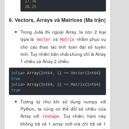
17.36
28.25
6. Vectors, Arrays và Matrices (Ma trận)
Trong Julia thì ngoài Array, ta còn 2 loại
type là
và
nhằm phục vụ
Vector
Matrix
cho các thao tác tính toán đại số tuyến
tính. Tuy nhiên bản chất chúng chỉ là Array
1 chiều và Array 2 chiều
julia> 
Array
{Int64, 
1
true
julia> 
Array
{Int64, 
2
true
Tương tự như khi sử dụng numpy với
Python, ta cũng có thể đổi số chiều của
Array với
. Tuy nhiên, hàm này
reshape
không trả về 1 array mới mà chỉ trả về 1