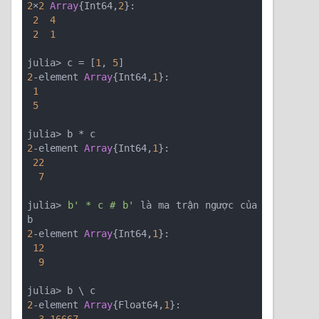
2
×
2
Array
{Int64,
2
}:

2
4
2
1
julia> c = [
1
, 
5
2
-element 
Array
{Int64,
1
}:

1
5
2
-element 
Array
{Int64,
1
}:

22
7
julia> 
b' * c # b'
 là ma trận ngược của 
2
-element 
Array
{Int64,
1
}:

12
9
2
-element 
Array
{Float64,
1
}:
