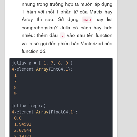
nhưng trong trường hợp ta muốn áp dụng
1 hàm với mỗi 1 phần tử của Matrix hay
Array thì sao. Sử dụng
hay list
map
comprehension? Julia có cách hay hơn
nhiều: thêm dấu
vào sau tên function
.
và ta sẽ gọi đến phiên bản Vectorized của
function đó.
julia> a = [ 
1
, 
7
, 
8
, 
9
4
-element 
Array
{Int64,
1
}:

1
7
8
9
4
-element 
Array
{Float64,
1
}:

0.0
1.94591
2.07944
2.19722