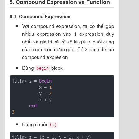
5. Compound Expression và Function
5.1. Compound Expression
Với compound expression, ta có thể gộp
nhiều expression vào 1 expression duy
nhất và giá trị trả về sẽ là giá trị cuối cùng
của expresion được gộp. Có 2 cách để tạo
compound expresion
Dùng
block
begin
julia> z = 
begin
           x = 
1
           y = 
2
           x + y

end
3
Dùng chuỗi
(;)
julia> z = (x = 1; y = 2; x + y)
