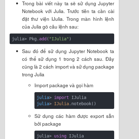
Trong bài viết này ta sẽ sử dụng Jupyter
Notebook với Julia. Trước tiên ta cần cài
đặt thư viện IJulia. Trong màn hình lệnh
của Julia gõ câu lệnh sau:
julia> Pkg.
add
(
"IJulia"
Sau đó để sử dụng Jupyter Notebook ta
có thể sử dụng 1 trong 2 cách sau. Đây
cũng là 2 cách import và sử dụng package
trong Julia
Import package và gọi hàm
julia
> 
import
julia
> 
IJulia
Sử dụng các hàm được export sẵn
bởi package
julia> 
using
 IJulia
