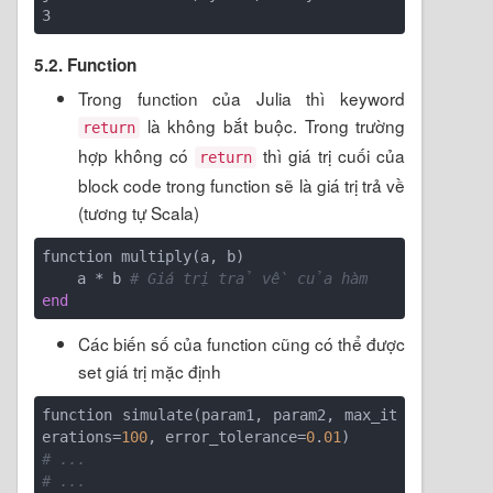
5.2. Function
Trong function của Julia thì keyword
là không bắt buộc. Trong trường
return
hợp không có
thì giá trị cuối của
return
block code trong function sẽ là giá trị trả về
(tương tự Scala)
function multiply(a, b)

    a * b 
# Giá trị trả về của hàm
end
Các biến số của function cũng có thể được
set giá trị mặc định
function simulate(param1, param2, max_it
erations=
100
, error_tolerance=
0
.
01
# ...
# ...