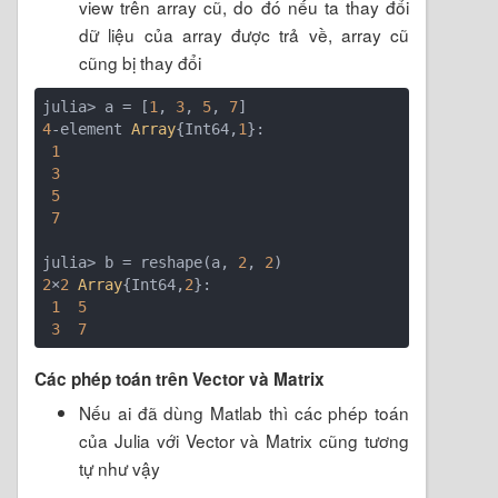
view trên array cũ, do đó nếu ta thay đổi
dữ liệu của array được trả về, array cũ
cũng bị thay đổi
julia> a = [
1
, 
3
, 
5
, 
7
4
-element 
Array
{Int64,
1
}:

1
3
5
7
julia> b = reshape(a, 
2
, 
2
2
×
2
Array
{Int64,
2
}:

1
5
3
7
Các phép toán trên Vector và Matrix
Nếu ai đã dùng Matlab thì các phép toán
của Julia với Vector và Matrix cũng tương
tự như vậy