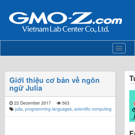
Toggle
navigati
T
Giới thiệu cơ bản về ngôn
ngữ Julia
22 December 2017
563
julia
,
programming languages
,
scientific computing
F