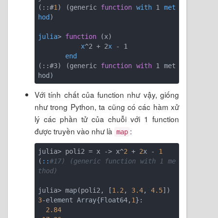
(::#
1
) (generic 
function
with
 1 
met
hod
)

julia
> 
function
 (
x
)

x
^2 + 2
x
 - 1

end
(
::#3
) (
generic 
function
with
 1 met
hod
Với tính chất của function như vậy, giống
như trong Python, ta cũng có các hàm xử
lý các phần tử của chuỗi với 1 function
được truyền vào như là
:
map
julia> poli2 = x -> x^
2
 + 
2
x - 
1
(
:
:
#17) (generic function with 1 me
thod)
julia> map(poli2, [
1.2
, 
3.4
, 
4.5
3
-element Array{Float64,
1
}:

2.84