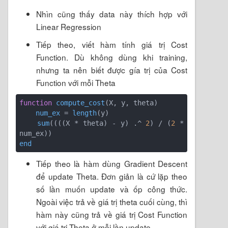
Nhìn cũng thấy data này thích hợp với
Linear Regression
Tiếp theo, viết hàm tính giá trị Cost
Function. Dù không dùng khi training,
nhưng ta nên biết được gía trị của Cost
Function với mỗi Theta
function
compute_cost
(X, y, theta)
num_ex
 = 
length
(y)
sum
(
(
(
(X * theta)
 - y)
 .^ 
2
)
 / 
(
2
 * 
num_ex)
)
end
Tiếp theo là hàm dùng Gradient Descent
để update Theta. Đơn giản là cứ lặp theo
số lần muốn update và ốp công thức.
Ngoài việc trả về giá trị theta cuối cùng, thì
hàm này cũng trả về giá trị Cost Function
với giá trị Theta ở mỗi lần update