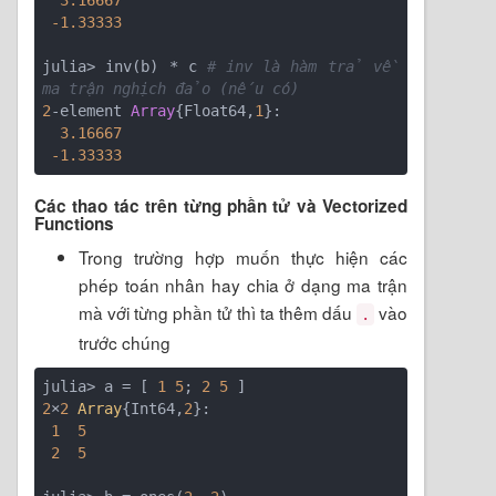
3.16667
-1.33333
julia> inv(b) * c 
# inv là hàm trả về 
ma trận nghịch đảo (nếu có)
2
-element 
Array
{Float64,
1
}:

3.16667
-1.33333
Các thao tác trên từng phần tử và Vectorized
Functions
Trong trường hợp muốn thực hiện các
phép toán nhân hay chia ở dạng ma trận
mà với từng phần tử thì ta thêm dấu
vào
.
trước chúng
julia> a = [ 
1
5
; 
2
5
2
×
2
Array
{Int64,
2
}:

1
5
2
5