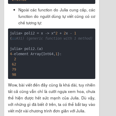
Ngoài các function do Julia cung cấp, các
function do người dùng tự viết cũng có cơ
chế tương tự:
julia> poli2 = x -> x^
2
 + 
2
x - 
1
(
:
:
#31) (generic function with 1 method)
4
-element Array{Int64,
1
}:

2
62
79
98
Wow, bài viết đến đây cũng là khá dài, tuy nhiên
tất cả cũng vẫn chỉ là cưỡi ngựa xem hoa, chưa
thể hiện được hết sức mạnh của Julia. Dù vậy,
với những gì đã biết ở trên, ta có thể bắt tay vào
viết một vài chương trình đơn giản với Julia.