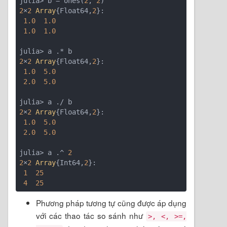
julia> b = ones(
2
, 
2
2
×
2
Array
{Float64,
2
}:

1.0
1.0
1.0
1.0
2
×
2
Array
{Float64,
2
}:

1.0
5.0
2.0
5.0
2
×
2
Array
{Float64,
2
}:

1.0
5.0
2.0
5.0
julia> a .^ 
2
2
×
2
Array
{Int64,
2
}:

1
25
4
25
Phương pháp tương tự cũng được áp dụng
với các thao tác so sánh như
>, <, >=,