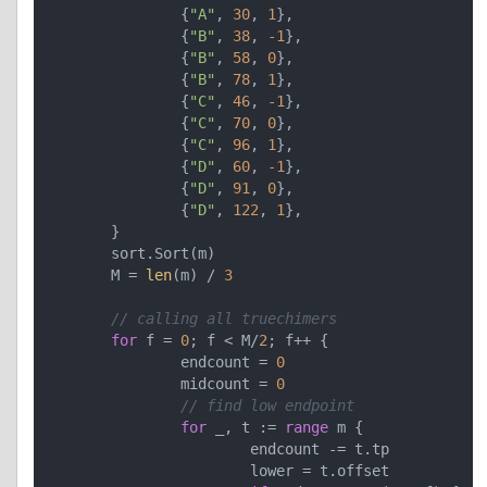
		{
"A"
, 
30
, 
1
},

		{
"B"
, 
38
, 
-1
},

		{
"B"
, 
58
, 
0
},

		{
"B"
, 
78
, 
1
},

		{
"C"
, 
46
, 
-1
},

		{
"C"
, 
70
, 
0
},

		{
"C"
, 
96
, 
1
},

		{
"D"
, 
60
, 
-1
},

		{
"D"
, 
91
, 
0
},

		{
"D"
, 
122
, 
1
},

	}

	sort.Sort(m)

	M = 
len
(m) / 
3
// calling all truechimers
for
 f = 
0
; f < M/
2
; f++ {

		endcount = 
0
		midcount = 
0
// find low endpoint
for
 _, t := 
range
 m {

			endcount -= t.tp

			lower = t.offset
