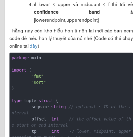
if lower ≤ upper và midcount ≤ f thì trả về
là
confidence band
[lowerendpoint,upperendpoint]
Thằng này còn khó hiểu hơn tí nên lại mời các bạn xem
code để hiểu hơn lý thuyết của nó nhé (Code có thể chạy
online tại
đây
)
package
 main

import
 (

"fmt"
"sort"
)

type
 tuple 
struct
 {

	segname 
string
// optional : ID of the i
nterval
	offset  
int
// the offset value of th
e start or end interval
	tp      
int
// lower, midpoint, upper 