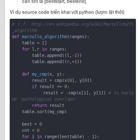
cần tìm là [beststart, bestend]
Ví dụ source code triển khai với python (lượm lặt thôi)
# c.f. http://en.wikipedia.org/wiki/Marzullo%27s
_algorithm
def
marzullo_algorithm
(ranges)
:
    table = []

for
 l,r 
in
 ranges:

        table.append((l,
-1
))

        table.append((r,+
1
))

def
my_cmp
(x, y)
:
        result = cmp(x[
0
], y[
0
])

if
 result == 
0
:

            result = -cmp(x[
1
], y[
1
]) 
# to exclu
de 'pathological overlaps'
return
 result

    table.sort(my_cmp)

    best = 
0
    cnt = 
0
for
 i 
in
 range(len(table) - 
1
):
