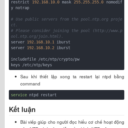
restrict 
192.168.10.0
 mask 
255.255.255.0
 nomodif
y notrap

# Use public servers from the pool.ntp.org proje
ct.
# Please consider joining the pool (http://www.p
ool.ntp.org/join.html).
server 
192.168.10.1
 iburst

server 
192.168.10.2
 iburst

includefile /etc/ntp/crypto/pw

Sau khi thiết lập xong ta restart lại ntpd bằng
command
service
Kết luận
Bài viếp giúp cho người đọc hiểu cơ chế hoạt động