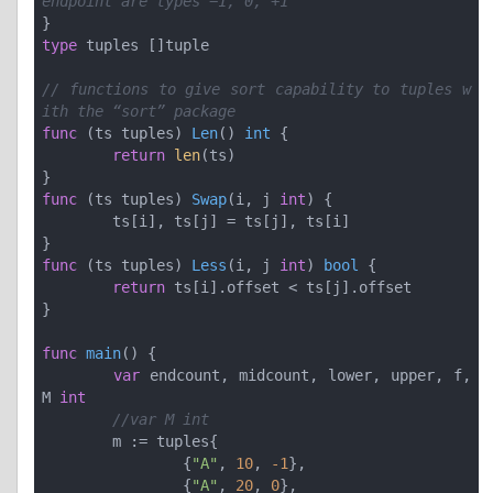
endpoint are types −1, 0, +1
type
 tuples []tuple

// functions to give sort capability to tuples w
ith the “sort” package
func
(ts tuples)
Len
()
int
 {

return
len
(ts)

func
(ts tuples)
Swap
(i, j 
int
)
 {

	ts[i], ts[j] = ts[j], ts[i]

func
(ts tuples)
Less
(i, j 
int
)
bool
 {

return
 ts[i].offset < ts[j].offset

}

func
main
()
 {

var
 endcount, midcount, lower, upper, f, 
M 
int
//var M int
	m := tuples{

		{
"A"
, 
10
, 
-1
},

		{
"A"
, 
20
, 
0
},
