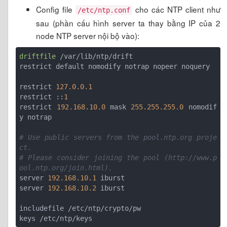
Config file
cho các NTP client như
/etc/ntp.conf
sau (phần cấu hình server ta thay bằng IP của 2
node NTP server nội bộ vào):
driftfile
 /var/lib/ntp/drift

restrict default nomodify notrap nopeer noquery

restrict 
127.0.0.1
restrict ::
1
restrict 
192.168.10.0
 mask 
255.255.255.0
 nomodif
y notrap

# Use public servers from the pool.ntp.org proje
ct.
# Please consider joining the pool (http://www.p
ool.ntp.org/join.html).
server 
192.168.10.1
 iburst

server 
192.168.10.2
 iburst

includefile /etc/ntp/crypto/pw
