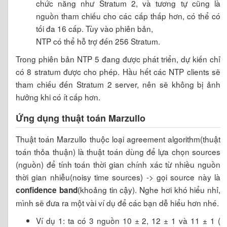
chức năng như Stratum 2, và tương tự cũng là
nguồn tham chiếu cho các cấp thấp hơn, có thể có
tối đa 16 cấp. Tùy vào phiên bản,
NTP có thể hỗ trợ đến 256 Stratum.
Trong phiên bản NTP 5 đang được phát triển, dự kiến chỉ
có 8 stratum được cho phép. Hầu hết các NTP clients sẽ
tham chiếu đến Stratum 2 server, nên sẽ không bị ảnh
hưởng khi có ít cấp hơn.
Ứng dụng thuật toán Marzullo
Thuật toán Marzullo thuộc loại agreement algorithm(thuật
toán thỏa thuận) là thuật toán dùng để lựa chọn sources
(nguồn) để tính toán thời gian chính xác từ nhiều nguồn
thời gian nhiễu(noisy time sources) -> gọi source này là
(khoảng tin cậy). Nghe hơi khó hiểu nhỉ,
confidence band
mình sẽ đưa ra một vài ví dụ để các bạn dễ hiểu hơn nhé.
Ví dụ 1: ta có 3 nguồn 10 ± 2, 12 ± 1 và 11 ± 1 (