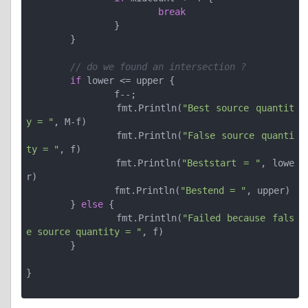
break
		}

	}

// do we found an intersection ?
if
 lower <= upper {

                f--;

		fmt.Println(
"Best source quantit
y = "
, M-f)

		fmt.Println(
"False source quanti
ty = "
, f)

		fmt.Println(
"Beststart = "
, lowe
r)

		fmt.Println(
"Bestend = "
, upper)

	} 
else
 {

		fmt.Println(
"Failed because fals
e source quantity = "
, f)

	}

}
