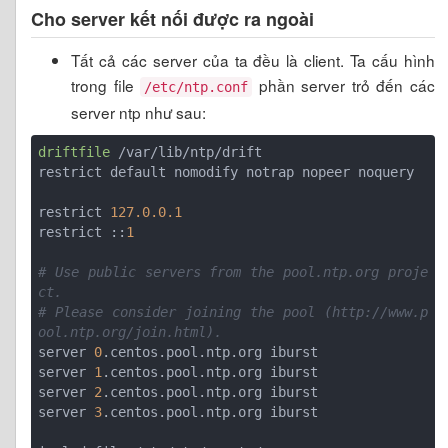
Cho server kết nối được ra ngoài
Tất cả các server của ta đều là client. Ta cấu hình
trong file
phần server trỏ đến các
/etc/ntp.conf
server ntp như sau:
driftfile
 /var/lib/ntp/drift

restrict default nomodify notrap nopeer noquery

restrict 
127.0.0.1
restrict ::
1
# Use public servers from the pool.ntp.org proje
ct.
# Please consider joining the pool (http://www.p
ool.ntp.org/join.html).
server 
0
.centos.pool.ntp.org iburst

server 
1
.centos.pool.ntp.org iburst

server 
2
.centos.pool.ntp.org iburst

server 
3
.centos.pool.ntp.org iburst
