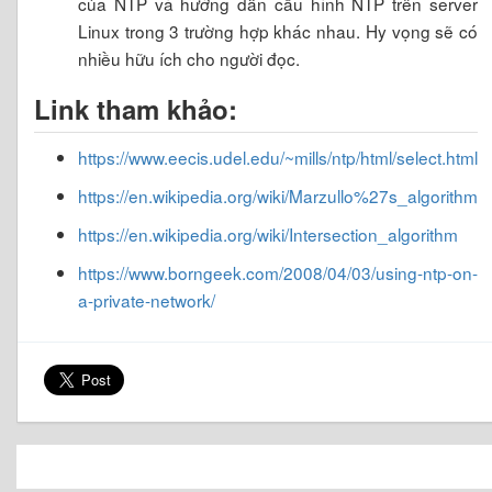
của NTP và hướng dẫn cầu hình NTP trên server
Linux trong 3 trường hợp khác nhau. Hy vọng sẽ có
nhiều hữu ích cho người đọc.
Link tham khảo:
https://www.eecis.udel.edu/~mills/ntp/html/select.html
https://en.wikipedia.org/wiki/Marzullo%27s_algorithm
https://en.wikipedia.org/wiki/Intersection_algorithm
https://www.borngeek.com/2008/04/03/using-ntp-on-
a-private-network/