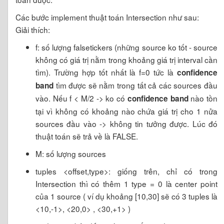
Các bước implement thuật toán Intersection như sau:
Giải thích:
f: số lượng falsetickers (những source ko tốt - source
không có giá trị nằm trong khoảng giá trị interval cần
tìm). Trường hợp tốt nhất là f=0 tức là
confidence
tìm được sẽ nằm trong tất cả các sources đầu
band
vào. Nếu f < M/2 -> ko có
nào tồn
confidence band
tại vì không có khoảng nào chứa giá trị cho 1 nửa
sources đầu vào -> không tin tưởng được. Lúc đó
thuật toán sẽ trả về là FALSE.
M: số lượng sources
tuples <offset,type>: giống trên, chỉ có trong
Intersection thì có thêm 1 type = 0 là center point
của 1 source ( ví dụ khoảng [10,30] sẽ có 3 tuples là
<10,-1>, <20,0> , <30,+1> )