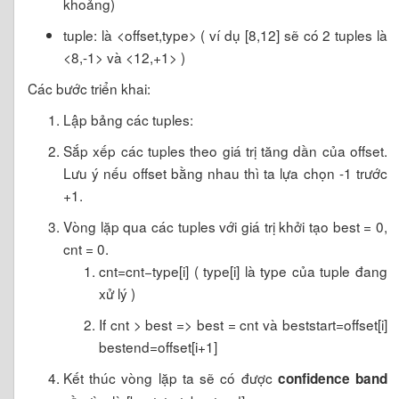
khoảng)
tuple: là <offset,type> ( ví dụ [8,12] sẽ có 2 tuples là
<8,-1> và <12,+1> )
Các bước triển khai:
Lập bảng các tuples:
Sắp xếp các tuples theo giá trị tăng dần của offset.
Lưu ý nếu offset bằng nhau thì ta lựa chọn -1 trước
+1.
Vòng lặp qua các tuples với giá trị khởi tạo best = 0,
cnt = 0.
cnt=cnt−type[i] ( type[i] là type của tuple đang
xử lý )
If cnt > best => best = cnt và beststart=offset[i]
bestend=offset[i+1]
Kết thúc vòng lặp ta sẽ có được
confidence band