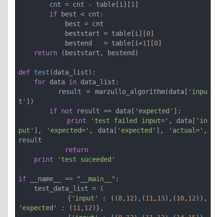
        cnt = cnt - table[i][
1
]

if
 best < cnt:

            best = cnt

            beststart = table[i][
0
]

            bestend   = table[i+
1
][
0
]

return
 (beststart, bestend)

def
test
(data_list)
:
for
 data 
in
 data_list:

        result = marzullo_algorithm(data[
'inpu
t'
]) 

if
not
 result == data[
'expected'
]:

print
'test failed input='
, data[
'in
put'
], 
'expected='
, data[
'expected'
], 
'actual='
, 
result

return
print
'test suceeded'
if
 __name__ == 
"__main__"
:

    test_data_list = (

            {
'input'
 : ((
8
,
12
),(
11
,
13
),(
10
,
12
)), 
'expected'
 : (
11
,
12
)},
