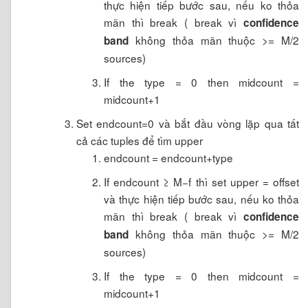
thực hiện tiếp bước sau, nếu ko thỏa
mãn thì break ( break vì
confidence
không thỏa mãn thuộc >= M/2
band
sources)
If the type = 0 then midcount =
midcount+1
Set endcount=0 và bắt đầu vòng lặp qua tất
cả các tuples để tìm upper
endcount = endcount+type
If endcount ≥ M−f thì set upper = offset
và thực hiện tiếp bước sau, nếu ko thỏa
mãn thì break ( break vì
confidence
không thỏa mãn thuộc >= M/2
band
sources)
If the type = 0 then midcount =
midcount+1