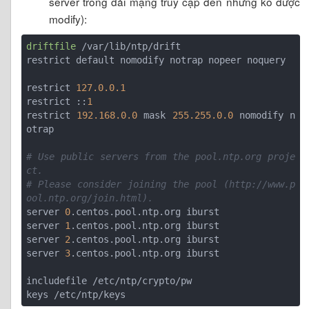
server trong dải mạng truy cập đến nhưng ko được
modify):
driftfile
 /var/lib/ntp/drift

restrict default nomodify notrap nopeer noquery

restrict 
127.0.0.1
restrict ::
1
restrict 
192.168.0.0
 mask 
255.255.0.0
 nomodify n
otrap

# Use public servers from the pool.ntp.org proje
ct.
# Please consider joining the pool (http://www.p
ool.ntp.org/join.html).
server 
0
.centos.pool.ntp.org iburst

server 
1
.centos.pool.ntp.org iburst

server 
2
.centos.pool.ntp.org iburst

server 
3
.centos.pool.ntp.org iburst

includefile /etc/ntp/crypto/pw
