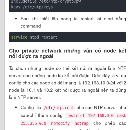
includefile /etc/ntp/crypto/pw

Sau khi thiết lập xong ta restart lại ntpd bằng
command
service
Cho private network nhưng vẫn có node kết
nối được ra ngoài
Ta chọn những node có thể kết nối ra ngoài làm NTP
server cho những node ko kết nối được. Dưới đây là ví dụ
config cho các node có dải mạng là 192.168.10.0/24 với 2
node là 10.1 và 10.2 kết nối được ra ngoài nên ta dùng
làm NTP server.
Config file
cho các NTP server như
/etc/ntp.conf
sau(chỉ thêm config
restrict 192.168.0.0 mask
cho phép các
255.255.0.0 nomodify notrap