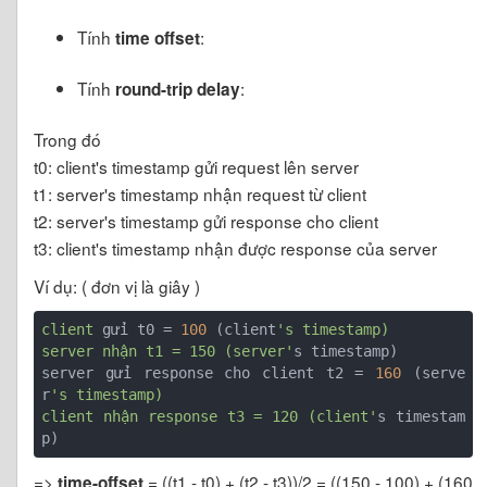
Tính
:
time offset
Tính
:
round-trip delay
Trong đó
t0: client's timestamp gửi request lên server
t1: server's timestamp nhận request từ client
t2: server's timestamp gửi response cho client
t3: client's timestamp nhận được response của server
Ví dụ: ( đơn vị là giây )
client
 gửi t0 = 
100
 (client
's timestamp)

server nhận t1 = 150 (server'
s timestamp)

server gửi response cho client t2 = 
160
 (serve
r
's timestamp)

client nhận response t3 = 120 (client'
s timestam
=>
= ((t1 - t0) + (t2 - t3))/2 = ((150 - 100) + (160
time-offset