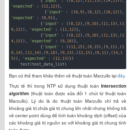
            {
'input'
 : ((
8
,
12
),(
11
,
13
),(
14
,
15
)), 
'expected'
 : (
11
,
12
)},

            {
'input'
 : ((
8
,
9
),(
8
,
12
),(
10
,
12
)), 
'expected'
 : (
8
,
9
)},

            {
'input'
 : ((
8
,
12
),(
9
,
10
),(
11
,
13
),(
1
0
,
12
)), 
'expected'
 : (
11
,
12
)},

            {
'input'
 : ((
8
,
12
),(
9
,
10
),(
11
,
13
),(
1
4
,
15
)), 
'expected'
 : (
9
,
10
)},

            {
'input'
 : ((
11
,
15
),(
8
,
15
),(
9
,
11
),(
1
0
,
14
),(
11
,
14
),(
9
,
10
),(
9
,
13
),(
12
,
15
),(
8
,
11
),(
14
,
1
5
)), 
'expected'
 : (
12
,
13
)})

Bạn có thể tham khảo thêm về thuật toán Marzullo tại
đây.
Thực tế thì trong NTP sử dụng thuật toán
Intersection
(thuật toán được sửa đổi 1 chút từ thuật toán
algorithm
Marzullo). Lý do là do thuật toán Marzullo chỉ trả về
khoảng giá trị chứa giá trị chung lớn nhất nhưng không trả
về center point dùng để tính toán khoảng dịch (offset) của
các khoảng giá trị nguồn so với khoảng giá trị chung tính
toán được.