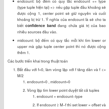
endcount: bộ đếm có quy tắc endcount += type
(type tuple hiện tại) => nếu gặp tuple đầu khoảng sẽ
được cộng 1, center point sẽ giữ nguyên và cuối
khoảng bị trừ 1. Ý nghĩa của endcount là sẽ cho ta
biết
đang chứa giá trị của bao
confidence band
nhiêu sources đầu vào.
midcount: bộ đếm có quy tắc mỗi khi tìm lower or
upper mà gặp tuple center point thì nó được cộng
thêm 1.
Các bước triển khai trong thuật toán
Bắt đầu với f=0, làm vòng lặp với f tăng dần và f <=
M/2
endcount=0 , midcount=0
Vòng lặp tìm lower point duyệt tất cả tuples
endcount = endcount−type
If endcount ≥ M−f thì set lower = offset và