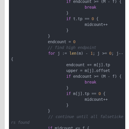
if
 endcount >= (M - f) {

break
			}

if
 t.tp == 
0
 {

				midcount++

			}

		}

		endcount = 
0
// find high endpoint
for
 j := 
len
(m) - 
1
; j >= 
0
; j-- 
{

			endcount += m[j].tp

			upper = m[j].offset

if
 endcount >= (M - f) {

break
			}

if
 m[j].tp == 
0
 {

				midcount++

			}

		}

// continue until all falseticke
rs found
if
 midcount <= f {
