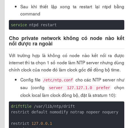
Sau khi thiết lập xong ta restart lại ntpd bằng
command
service
Cho private network không có node nào kết
nối được ra ngoài
Với trường hợp là không có node nào kết nối ra được
internet thì ta chọn 1 số node làm NTP server nhưng dùng
chính clock của node đó làm clock gốc để đồng bộ time.
Config file
cho các NTP server như
/etc/ntp.conf
sau (config
chọn
server 127.127.1.0 prefer
clock local làm clock đồng bộ, đặt là stratum 10):
driftfile
 /var/lib/ntp/drift

restrict default nomodify notrap nopeer noquery

restrict 
127.0.0.1