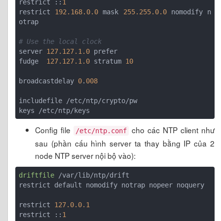
restrict ::
1
restrict 
192.168.0.0
 mask 
255.255.0.0
 nomodify n
otrap

# Use the local clock
server 
127.127.1.0
 prefer

fudge  
127.127.1.0
 stratum 
10
broadcastdelay 
0
.
008
includefile /etc/ntp/crypto/pw

Config file
cho các NTP client như
/etc/ntp.conf
sau (phần cấu hình server ta thay bằng IP của 2
node NTP server nội bộ vào):
driftfile
 /var/lib/ntp/drift

restrict default nomodify notrap nopeer noquery

restrict 
127.0.0.1
restrict ::
1