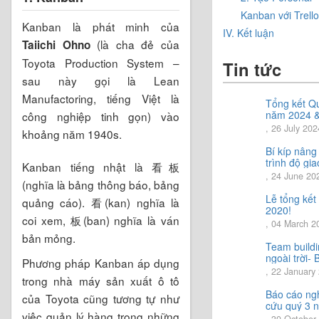
Kanban với Trello
Kanban là phát minh của
IV. Kết luận
(là cha đẻ của
Taiichi Ohno
Toyota Production System –
Tin tức
sau này gọi là Lean
Manufactoring, tiếng Việt là
Tổng kết Q
năm 2024 
công nghiệp tinh gọn) vào
Chia sẻ địn
, 26 July 202
khoảng năm 1940s.
hướng Quý
năm 2024
Bí kíp nâng
trình độ gia
Kanban tiếng nhật là 看板
tiếng Nhật.
, 24 June 20
(nghĩa là bảng thông báo, bảng
Lễ tổng kế
quảng cáo). 看(kan) nghĩa là
2020!
coi xem, 板(ban) nghĩa là ván
, 04 March 2
bản mỏng.
Team build
ngoài trời- 
Phương pháp Kanban áp dụng
trải nghiệm 
, 22 January
trong nhà máy sản xuất ô tô
vời.
Báo cáo ng
của Toyota cũng tương tự như
cứu quý 3 
việc quản lý hàng trong những
2020
, 30 October