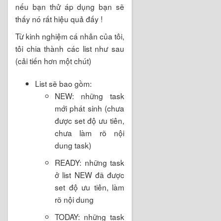
nếu bạn thử áp dụng bạn sẽ
thấy nó rất hiệu quả đấy !
Từ kinh nghiệm cá nhân của tôi,
tôi chia thành các list như sau
(cải tiến hơn một chút)
List sẽ bao gồm:
NEW: những task
mới phát sinh (chưa
được set độ ưu tiên,
chưa làm rõ nội
dung task)
READY: những task
ở list NEW đã được
set độ ưu tiên, làm
rõ nội dung
TODAY: những task