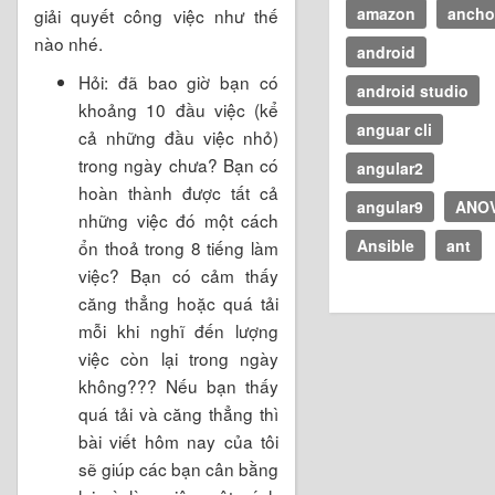
amazon
ancho
giải quyết công việc như thế
nào nhé.
android
Hỏi: đã bao giờ bạn có
android studio
khoảng 10 đầu việc (kể
anguar cli
cả những đầu việc nhỏ)
trong ngày chưa? Bạn có
angular2
hoàn thành được tất cả
angular9
ANO
những việc đó một cách
Ansible
ant
ổn thoả trong 8 tiếng làm
việc? Bạn có cảm thấy
căng thẳng hoặc quá tải
mỗi khi nghĩ đến lượng
việc còn lại trong ngày
không??? Nếu bạn thấy
quá tải và căng thẳng thì
bài viết hôm nay của tôi
sẽ giúp các bạn cân bằng