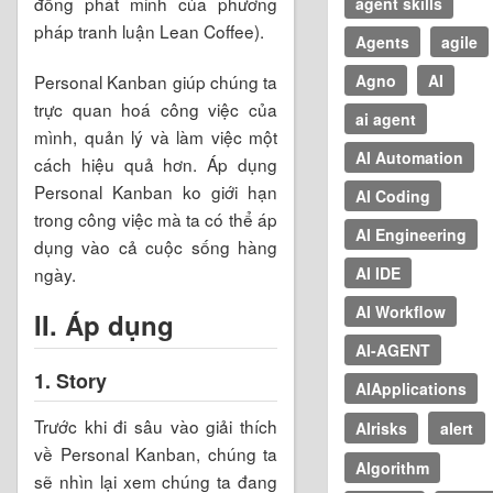
đồng phát minh của phương
agent skills
pháp tranh luận Lean Coffee).
Agents
agile
Personal Kanban giúp chúng ta
Agno
AI
trực quan hoá công việc của
ai agent
mình, quản lý và làm việc một
AI Automation
cách hiệu quả hơn. Áp dụng
Personal Kanban ko giới hạn
AI Coding
trong công việc mà ta có thể áp
AI Engineering
dụng vào cả cuộc sống hàng
ngày.
AI IDE
AI Workflow
II. Áp dụng
AI-AGENT
1. Story
AIApplications
Trước khi đi sâu vào giải thích
AIrisks
alert
về Personal Kanban, chúng ta
Algorithm
sẽ nhìn lại xem chúng ta đang