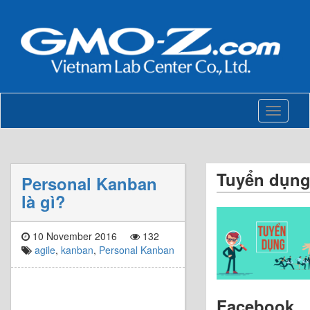
Toggle
navigati
Tuyển dụn
Personal Kanban
là gì?
10 November 2016
132
agile
,
kanban
,
Personal Kanban
Facebook