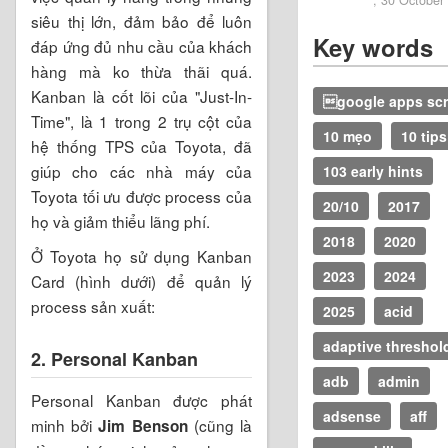
siêu thị lớn, đảm bảo để luôn
Key words
đáp ứng đủ nhu cầu của khách
hàng mà ko thừa thãi quá.
Kanban là cốt lõi của "Just-In-
google apps scr
Time", là 1 trong 2 trụ cột của
10 mẹo
10 tips
hệ thống TPS của Toyota, đã
giúp cho các nhà máy của
103 early hints
Toyota tối ưu được process của
20/10
2017
họ và giảm thiểu lãng phí.
2018
2020
Ở Toyota họ sử dụng Kanban
2023
2024
Card (hình dưới) để quản lý
process sản xuất:
2025
acid
adaptive threshol
2. Personal Kanban
adb
admin
Personal Kanban được phát
adsense
aff
minh bởi
(cũng là
Jim Benson