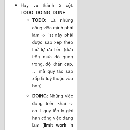
Hãy vẽ thành 3 cột:
,
,
TODO
DOING
DONE
: Là những
TODO
công việc mình phải
làm -> list này phải
được sắp xếp theo
thứ tự ưu tiên (dựa
trên mức độ quan
trọng, độ khẩn cấp,
… mà quy tắc sắp
xếp là tuỳ thuộc vào
bạn).
: Những việc
DOING
đang triển khai ->
có 1 quy tắc là giới
hạn công việc đang
làm (
limit work in