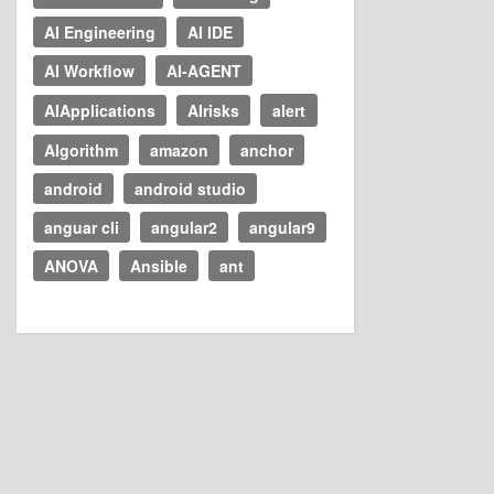
AI Engineering
AI IDE
AI Workflow
AI-AGENT
AIApplications
AIrisks
alert
Algorithm
amazon
anchor
android
android studio
anguar cli
angular2
angular9
ANOVA
Ansible
ant