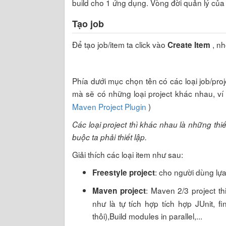
build cho 1 ứng dụng. Vòng đời quản lý của
Tạo job
Để tạo job/item ta click vào
, nh
Create Item
Phía dưới mục chọn tên có các loại job/pro
mà sẽ có những loại project khác nhau, ví
Maven Project Plugin
)
Các loại project thì khác nhau là những thi
buộc ta phải thiết lập.
Giải thích các loại item như sau:
: cho người dùng lựa c
Freestyle project
: Maven 2/3 project th
Maven project
như là tự tích hợp tích hợp JUnit, f
thôi),Build modules in parallel,...