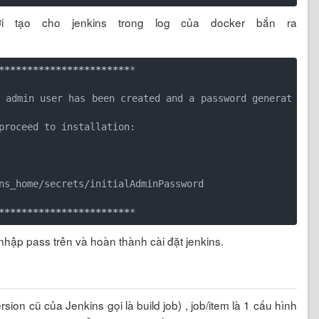
i tạo cho jenkins trong log của docker bắn ra
***
*****
*****
*****
*****
*

 admin user has been created and a password generat
proceed to installation:

ns_home/secrets/initialAdminPassword

***
*****
*****
*****
*****
nhập pass trên và hoàn thành cài đặt jenkins.
rsion cũ của Jenkins gọi là build job) , job/item là 1 cấu hình