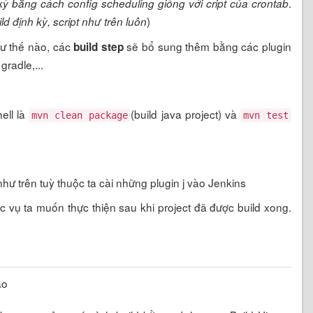
.
 kỳ bằng cách config scheduling giống với cript của crontab
)
ld định kỳ, script như trên luôn
hư thế nào, các
sẽ bổ sung thêm bằng các plugin
build step
gradle,...
hell là
(build java project) và
mvn clean package
mvn test
như trên tuỳ thuộc ta cài những plugin j vào Jenkins
tác vụ ta muốn thực thiện sau khi project đã được build xong.
ào