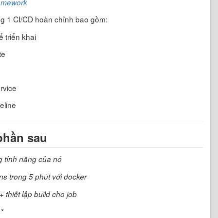
ramework
ng 1 CI/CD hoàn chỉnh bao gồm:
 triển khai
te
rvice
eline
phần sau
g tính năng của nó
ins trong 5 phút với docker
 thiết lập build cho job
 *