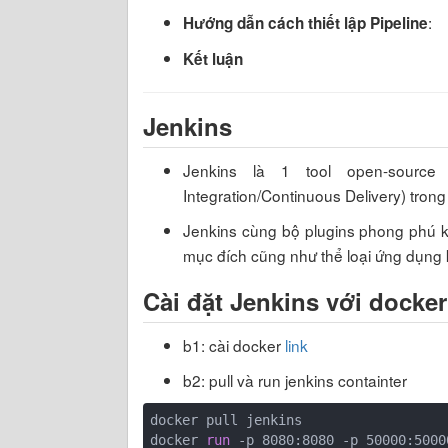
:
Hướng dẫn cách thiết lập Pipeline
Kết luận
Jenkins
Jenkins là 1 tool open-sour
Integration/Continuous Delivery) trong
Jenkins cùng bộ plugins phong phú kh
mục đích cũng như thể loại ứng dụng
Cài đặt Jenkins với docker
b1: cài docker
link
b2: pull và run jenkins containter
docker pull jenkins

docker 
run