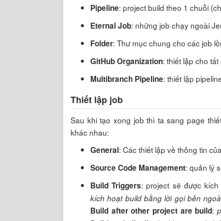
: project build theo 1 chuỗi (
Pipeline
: những job chạy ngoài Jen
Eternal Job
: Thư mục chung cho các job lồ
Folder
: thiết lập cho t
GitHub Organization
: thiết lập pipel
Multibranch Pipeline
Thiết lập job
Sau khi tạo xong job thì ta sang page thiết
khác nhau:
: Các thiết lập về thông tin củ
General
: quản lý s
Source Code Management
: project sẽ được kích
Build Triggers
kích hoạt build bằng lời gọi bên ngoà
:
Build after other project are build
p