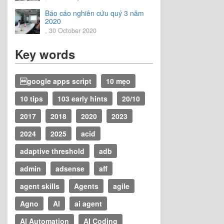
Báo cáo nghiên cứu quý 3 năm
2020
, 30 October 2020
Key words
google apps script
10 mẹo
10 tips
103 early hints
20/10
2017
2018
2020
2023
2024
2025
acid
adaptive threshold
adb
admin
adsense
aff
agent skills
Agents
agile
Agno
AI
ai agent
AI Automation
AI Coding