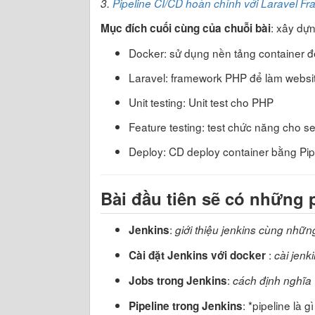
3.
Pipeline CI/CD hoàn chỉnh với Laravel F
: xây dự
Mục đích cuối cùng của chuỗi bài
Docker: sử dụng nền tảng container để
Laravel: framework PHP để làm websi
Unit testing: Unit test cho PHP
Feature testing: test chức năng cho se
Deploy: CD deploy container bằng Pip
Bài đầu tiên sẽ có những 
:
Jenkins
giới thiệu jenkins cùng nhữn
:
Cài đặt Jenkins với docker
cài jenk
:
Jobs trong Jenkins
cách định nghĩa +
: *pipeline là gì
Pipeline trong Jenkins