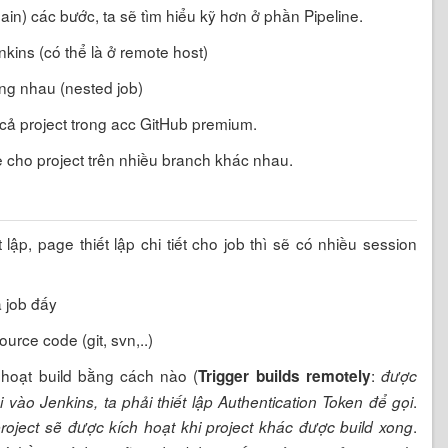
chain) các bước, ta sẽ tìm hiểu kỹ hơn ở phần Pipeline.
kins (có thể là ở remote host)
ng nhau (nested job)
ất cả project trong acc GitHub premium.
ine cho project trên nhiều branch khác nhau.
 lập, page thiết lập chi tiết cho job thì sẽ có nhiều session
a job đấy
ource code (git, svn,..)
 hoạt build bằng cách nào (
:
Trigger builds remotely
được
.
i vào Jenkins, ta phải thiết lập Authentication Token để gọi
.
roject sẽ được kích hoạt khi project khác được build xong