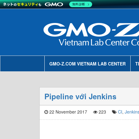
無料診断
GMO-Z.COM VIETNAM LAB CENTER
T
Pipeline với Jenkins
22 November 2017
223
CI
,
Jenkin