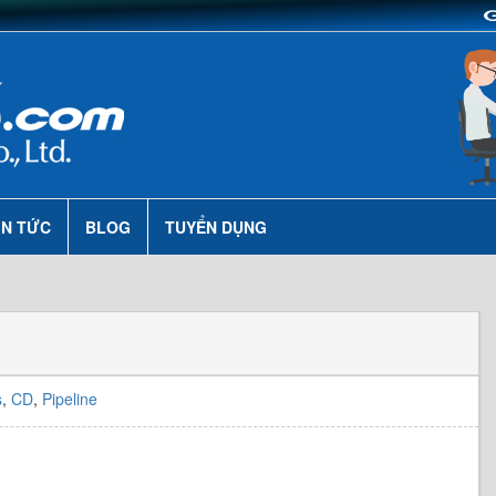
IN TỨC
BLOG
TUYỂN DỤNG
s
,
CD
,
Pipeline