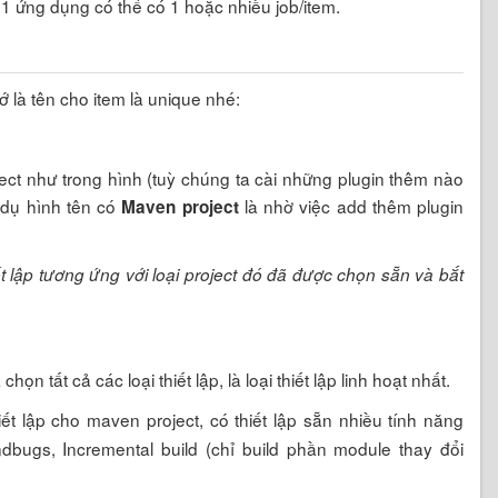
 1 ứng dụng có thể có 1 hoặc nhiều job/item.
ớ là tên cho item là unique nhé:
ject như trong hình (tuỳ chúng ta cài những plugin thêm nào
 dụ hình tên có
là nhờ việc add thêm plugin
Maven project
ết lập tương ứng với loại project đó đã được chọn sẵn và bắt
họn tất cả các loại thiết lập, là loại thiết lập linh hoạt nhất.
iết lập cho maven project, có thiết lập sẵn nhiều tính năng
indbugs, Incremental build (chỉ build phần module thay đổi