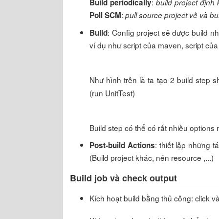
:
Build periodically
build project định
:
Poll SCM
pull source project về và bui
: Config project sẽ được build n
Build
ví dụ như script của maven, script của 
Như hình trên là ta tạo 2 build step s
(run UnitTest)
Build step có thể có rất nhiều options 
: thiết lập những 
Post-build Actions
(Build project khác, nén resource ,...)
Build job và check output
Kích hoạt build bằng thủ công: click v