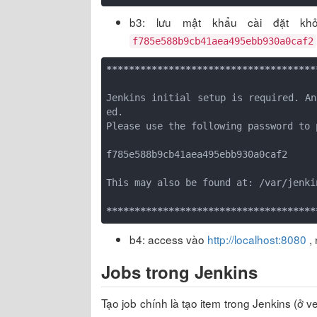
b3: lưu mật khẩu cài đặt khở
f785e588b9cb41aea495ebb930a0caf2
*****
*****
*****
*****
*****
*****
*****
**
Jenkins initial setup is required. An
ed.

Please use the following password to 
f785e588b9cb41aea495ebb930a0caf2

This may also be found at: /var/jenki
*****
*****
*****
*****
*****
*****
*****
**
b4: access vào
http://localhost:8080
, 
Jobs trong Jenkins
Tạo job chính là tạo item trong Jenkins (ở ve