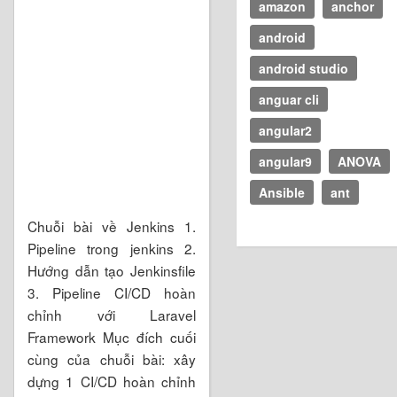
amazon
anchor
android
android studio
anguar cli
angular2
angular9
ANOVA
Ansible
ant
Chuỗi bài về Jenkins 1.
Pipeline trong jenkins 2.
Hướng dẫn tạo Jenkinsfile
3. Pipeline CI/CD hoàn
chỉnh với Laravel
Framework Mục đích cuối
cùng của chuỗi bài: xây
dựng 1 CI/CD hoàn chỉnh