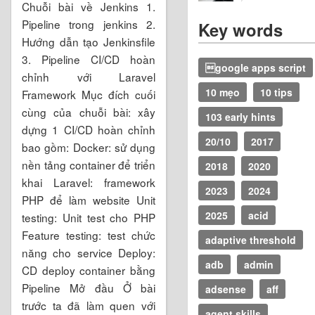
Chuỗi bài về Jenkins 1.
Pipeline trong jenkins 2.
Key words
Hướng dẫn tạo Jenkinsfile
3. Pipeline CI/CD hoàn
google apps script
chỉnh với Laravel
10 mẹo
10 tips
Framework Mục đích cuối
cùng của chuỗi bài: xây
103 early hints
dựng 1 CI/CD hoàn chỉnh
20/10
2017
bao gồm: Docker: sử dụng
nền tảng container để triển
2018
2020
khai Laravel: framework
2023
2024
PHP để làm website Unit
2025
acid
testing: Unit test cho PHP
Feature testing: test chức
adaptive threshold
năng cho service Deploy:
adb
admin
CD deploy container bằng
Pipeline Mở đầu Ở bài
adsense
aff
trước ta đã làm quen với
agent skills