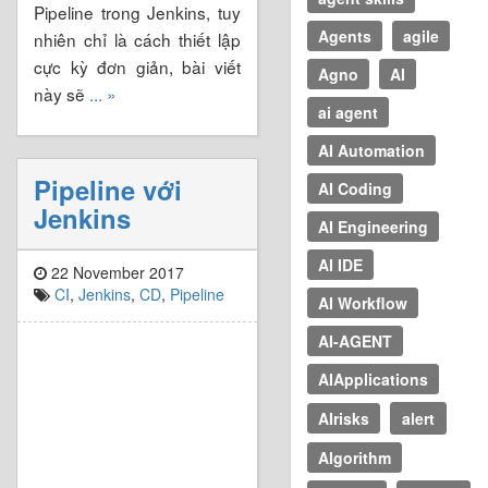
Pipeline trong Jenkins, tuy
Agents
agile
nhiên chỉ là cách thiết lập
cực kỳ đơn giản, bài viết
Agno
AI
này sẽ
... »
ai agent
AI Automation
Pipeline với
AI Coding
Jenkins
AI Engineering
AI IDE
22 November 2017
CI
,
Jenkins
,
CD
,
Pipeline
AI Workflow
AI-AGENT
AIApplications
AIrisks
alert
Algorithm