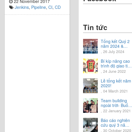
22 November 2017
Jenkins
,
Pipeline
,
CI
,
CD
Tin tức
Tổng kết Quý 2
năm 2024 &
Chia sẻ định
, 26 July 2024
hướng Quý 3
năm 2024
Bí kíp nâng cao
trình độ giao tiế
tiếng Nhật.
, 24 June 2022
Lễ tổng kết năm
2020!
, 04 March 2021
Team building
ngoài trời- Buổi
trải nghiệm tuyệt
, 22 January 2021
vời.
Báo cáo nghiên
cứu quý 3 năm
2020
, 30 October 2020