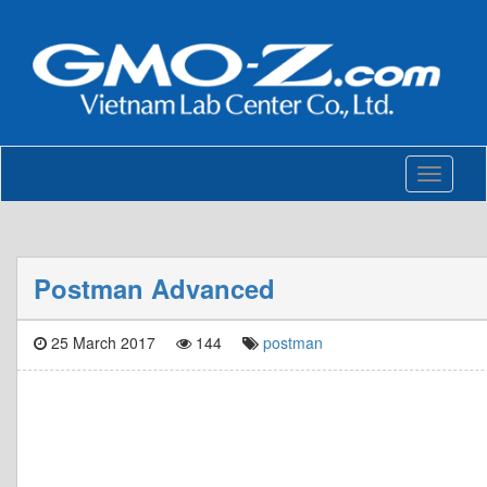
Toggle
navigati
Postman Advanced
25 March 2017
144
postman