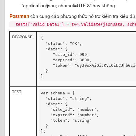
"application/json; charset=UTF-8" hay không.
còn cung cấp phương thức hỗ trợ kiểm tra kiểu dữ 
Postman
tests["Valid Data1"] = tv4.validate(jsonData, sc
RESPONSE
{  

  "status": "OK",

  "data": {

     "site_id": 999,

     "expired": 3600,

     "token": "eyJ0eXAiOiJKV1QiLCJhbGciO
  }

}
TEST
var schema = {  

  "status": "string",

  "data": {

    "site_id": "number",

    "expired": "number",

    "token": "string"

  }
