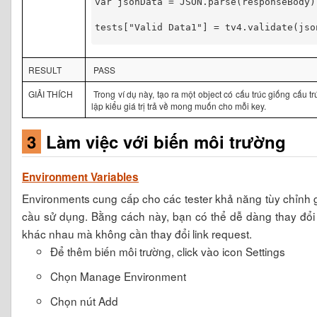
var jsonData = JSON.parse(responseBody)
tests["Valid Data1"] = tv4.validate(jso
RESULT
PASS
GIẢI THÍCH
Trong ví dụ này, tạo ra một object có cấu trúc giống cấu trú
lập kiểu giá trị trả về mong muốn cho mỗi key.
3
Làm việc với biến môi trường
Environment Variables
Environments cung cấp cho các tester khả năng tùy chỉnh gi
cầu sử dụng. Bằng cách này, bạn có thể dễ dàng thay đổ
khác nhau mà không cần thay đổi link request.
Để thêm biến môi trường, click vào icon Settings
Chọn Manage Environment
Chọn nút Add