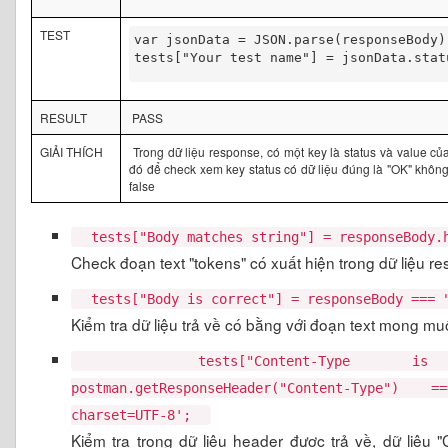
TEST
tests["Your test name"] = jsonData.statu
RESULT
PASS
GIẢI THÍCH
Trong dữ liệu response, có một key là status và value củ
đó để check xem key status có dữ liệu đúng là "OK" không, 
false
tests["Body matches string"] = responseBody.
Check đoạn text "tokens" có xuất hiện trong dữ liệu 
tests["Body is correct"] = responseBody === "
Kiểm tra dữ liệu trả về có bằng với đoạn text mong m
tests["Content-Type is
postman.getResponseHeader("Content-Type") =
charset=UTF-8';
Kiểm tra trong dữ liệu header được trả về, dữ liệu 