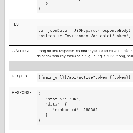
   }

}
TEST
var jsonData = JSON.parse(responseBody);
postman.setEnvironmentVariable("token", 
GIẢI THÍCH
Trong dữ liệu response, có một key là status và value của 
để check xem key status có dữ liệu đúng là "OK" không, nếu đú
REQUEST
{{main_url}}/api/active?token={{token}}
RESPONSE
{  

   "status": "OK",

   "data": {

      "member_id": 888888

   }

}​