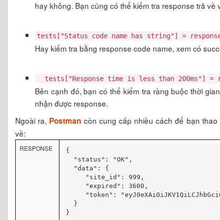
hay không. Bạn cũng có thể kiểm tra response trả về v
tests["Status code name has string"] = respon
Hay kiểm tra bằng response code name, xem có succ
tests["Response time is less than 200ms"] =
Bên cạnh đó, bạn có thể kiểm tra ràng buộc thời gian 
nhận được response.
Ngoài ra,
còn cung cấp nhiều cách để bạn thao tác
Postman
về:
RESPONSE
{  

  "status": "OK",

  "data": {

     "site_id": 999,

     "expired": 3600,

     "token": "eyJ0eXAiOiJKV1QiLCJhbGciO
  }

}