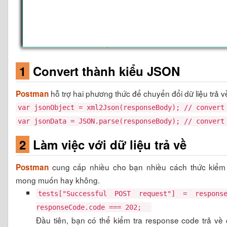
1
Convert thành kiểu JSON
hỗ trợ hai phương thức để chuyển đổi dữ liệu trả 
Postman
var jsonObject = xml2Json(responseBody); // convert
var jsonData = JSON.parse(responseBody); // conve
2
Làm việc với dữ liệu trả về
cung cấp nhiều cho bạn nhiều cách thức kiểm t
Postman
mong muốn hay không.
tests["Successful POST request"] = respons
responseCode.code === 202;
Đầu tiên, bạn có thể kiểm tra response code trả v