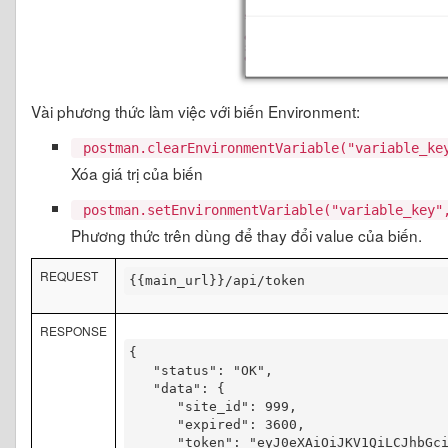
Vài phương thức làm việc với biến Environment:
postman.clearEnvironmentVariable("variable_ke
Xóa giá trị của biến
postman.setEnvironmentVariable("variable_key"
Phương thức trên dùng để thay đổi value của biến.
REQUEST
{{main_url}}/api/token
RESPONSE
{  

   "status": "OK",

   "data": {

      "site_id": 999,

      "expired": 3600,

      "token": "eyJ0eXAiOiJKV1QiLCJhbGci