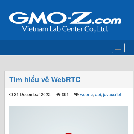
Toggle
navigati
Tìm hiểu về WebRTC
31 December 2022
691
webrtc
,
api
,
javascript