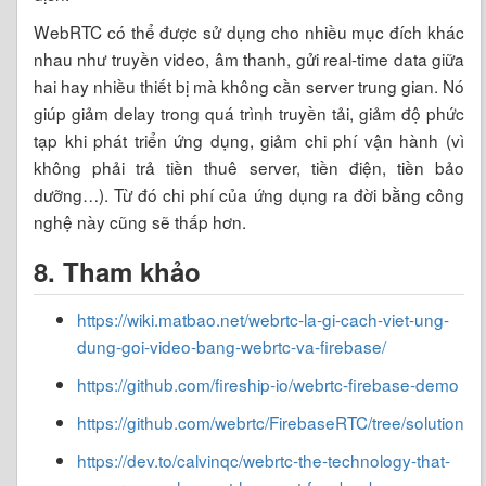
WebRTC có thể được sử dụng cho nhiều mục đích khác
nhau như truyền video, âm thanh, gửi real-time data giữa
hai hay nhiều thiết bị mà không cần server trung gian. Nó
giúp giảm delay trong quá trình truyền tải, giảm độ phức
tạp khi phát triển ứng dụng, giảm chi phí vận hành (vì
không phải trả tiền thuê server, tiền điện, tiền bảo
dưỡng…). Từ đó chi phí của ứng dụng ra đời bằng công
nghệ này cũng sẽ thấp hơn.
8. Tham khảo
https://wiki.matbao.net/webrtc-la-gi-cach-viet-ung-
dung-goi-video-bang-webrtc-va-firebase/
https://github.com/fireship-io/webrtc-firebase-demo
https://github.com/webrtc/FirebaseRTC/tree/solution
https://dev.to/calvinqc/webrtc-the-technology-that-