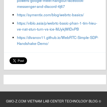
powers-google-meet-hangout-facebook-
messenger-and-discord-4j67
https://symentix.com/blog/webrtc-basics/
https://viblo.asia/p/webrtc-basic-phan-1-tim-hieu-
ve-nat-stun-turn-vs-ice-MJykjWlDvPB
https://divanov11.github.io/WebRTC-Simple-SDP-
Handshake-Demo/
GMO-Z.COM VIETNAM LAB CENTER TECHNOLOGY BLOG
©