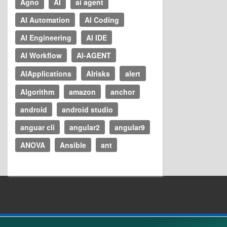
Agno
AI
ai agent
AI Automation
AI Coding
AI Engineering
AI IDE
AI Workflow
AI-AGENT
AIApplications
AIrisks
alert
Algorithm
amazon
anchor
android
android studio
anguar cli
angular2
angular9
ANOVA
Ansible
ant