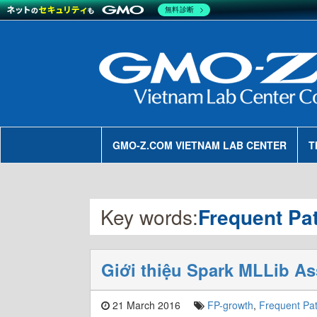
無料診断
GMO-Z.COM VIETNAM LAB CENTER
T
Key words:
Frequent Pat
Giới thiệu Spark MLLib As
21 March 2016
FP-growth
,
Frequent Pat