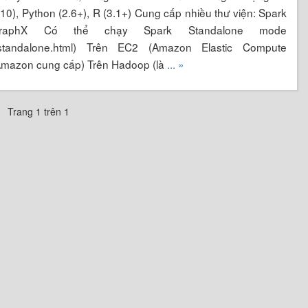
10), Python (2.6+), R (3.1+) Cung cấp nhiều thư viện: Spark
GraphX Có thể chạy Spark Standalone mode
park-standalone.html) Trên EC2 (Amazon Elastic Compute
Amazon cung cấp) Trên Hadoop (là
... »
Trang 1 trên 1