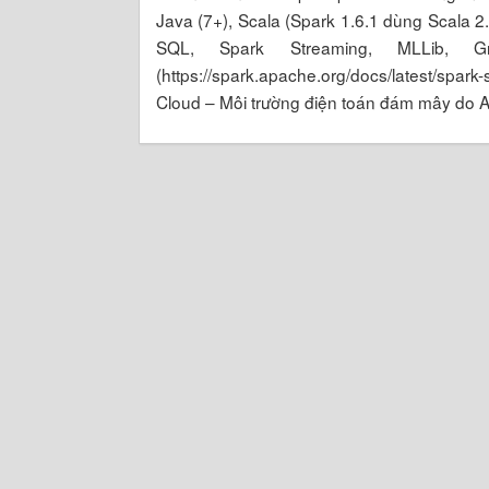
Java (7+), Scala (Spark 1.6.1 dùng Scala 2.
SQL, Spark Streaming, MLLib, 
(https://spark.apache.org/docs/latest/s
Cloud – Môi trường điện toán đám mây do 