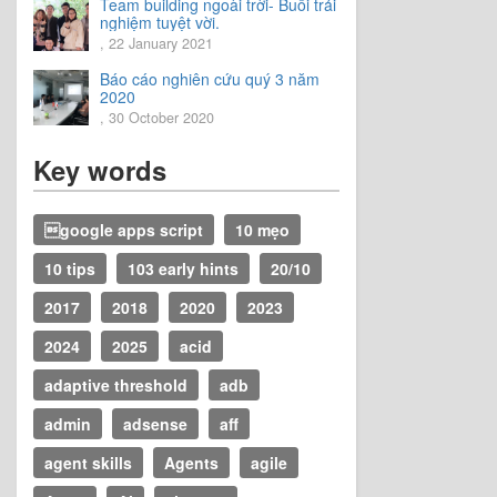
Team building ngoài trời- Buổi trải
nghiệm tuyệt vời.
, 22 January 2021
Báo cáo nghiên cứu quý 3 năm
2020
, 30 October 2020
Key words
google apps script
10 mẹo
10 tips
103 early hints
20/10
2017
2018
2020
2023
2024
2025
acid
adaptive threshold
adb
admin
adsense
aff
agent skills
Agents
agile