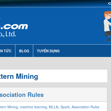
IN TỨC
BLOG
TUYỂN DỤNG
tern Mining
sociation Rules
tern Mining
,
machine learning
,
MLLib
,
Spark
,
Association Rules