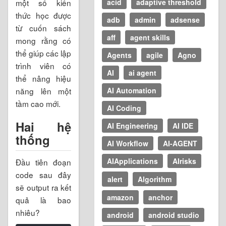
acid
adaptive threshold
một số kiến
thức học được
adb
admin
adsense
từ cuốn sách
aff
agent skills
mong rằng có
thể giúp các lập
Agents
agile
Agno
trình viên có
AI
ai agent
thể nâng hiệu
AI Automation
năng lên một
tầm cao mới.
AI Coding
Hai hệ
AI Engineering
AI IDE
thống
AI Workflow
AI-AGENT
AIApplications
AIrisks
Đầu tiên đoạn
code sau đây
alert
Algorithm
sẽ output ra kết
amazon
anchor
quả là bao
nhiêu?
android
android studio