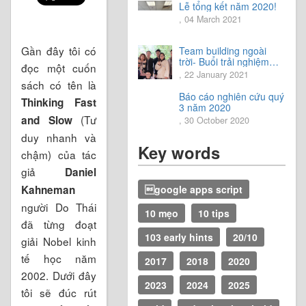
Lễ tổng kết năm 2020!
, 04 March 2021
Gần đây tôi có
Team building ngoài
trời- Buổi trải nghiệm
đọc một cuốn
tuyệt vời.
, 22 January 2021
sách có tên là
Báo cáo nghiên cứu quý
Thinking Fast
3 năm 2020
(Tư
and Slow
, 30 October 2020
duy nhanh và
Key words
chậm) của tác
giả
Daniel
google apps script
Kahneman
người Do Thái
10 mẹo
10 tips
đã từng đoạt
103 early hints
20/10
giải Nobel kinh
tế học năm
2017
2018
2020
2002. Dưới đây
2023
2024
2025
tôi sẽ đúc rút