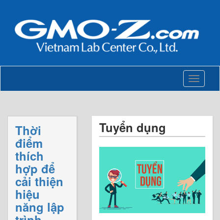
Toggle
navigati
Tuyển dụng
Thời
điểm
thích
hợp để
cải thiện
hiệu
năng lập
trình