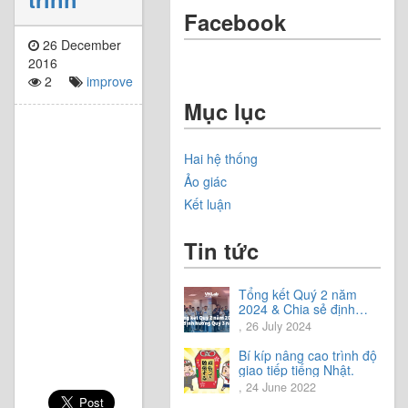
Facebook
26 December
2016
2
improve
Mục lục
Hai hệ thống
Ảo giác
Kết luận
Tin tức
Tổng kết Quý 2 năm
2024 & Chia sẻ định
hướng Quý 3 năm 2024
, 26 July 2024
Bí kíp nâng cao trình độ
giao tiếp tiếng Nhật.
, 24 June 2022