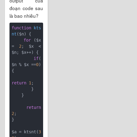
output của
đoạn code sau
là bao nhiêu?
function
kts
nt
($n)
{

for
 ($x 
= 
2
; $x < 
$n; $x++) {

if
( 
$n % $x ==
0
) 
{

return
1
;

        }

    }

return
2
;

}

$a = ktsnt(
3