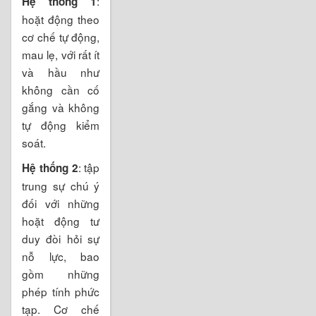
:
Hệ thống 1
hoặt động theo
cơ chế tự động,
mau lẹ, với rất ít
và hầu như
không cần cố
gắng và không
tự động kiểm
soát.
: tập
Hệ thống 2
trung sự chú ý
đối với những
hoặt động tư
duy đòi hỏi sự
nỗ lực, bao
gồm những
phép tính phức
tạp. Cơ chế