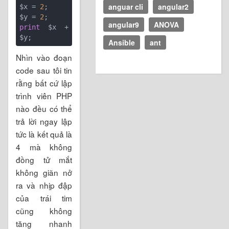
anguar cli
angular2
$x = 
2
;

$y = 
2
angular9
ANOVA
print
 $x + 
Ansible
ant
Nhìn vào đoạn
code sau tôi tin
rằng bất cứ lập
trình viên PHP
nào đều có thể
trả lời ngay lập
tức là kết quả là
4 mà không
đồng tử mắt
không giãn nở
ra và nhịp đập
của trái tim
cũng không
tăng nhanh