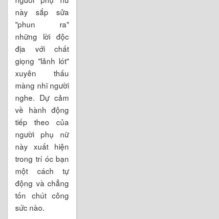
này sắp sửa
"phun ra"
những lời độc
địa với chất
giọng "lảnh lót"
xuyên thấu
màng nhĩ người
nghe. Dự cảm
về hành động
tiếp theo của
người phụ nữ
này xuất hiện
trong trí óc bạn
một cách tự
động và chẳng
tốn chút công
sức nào.