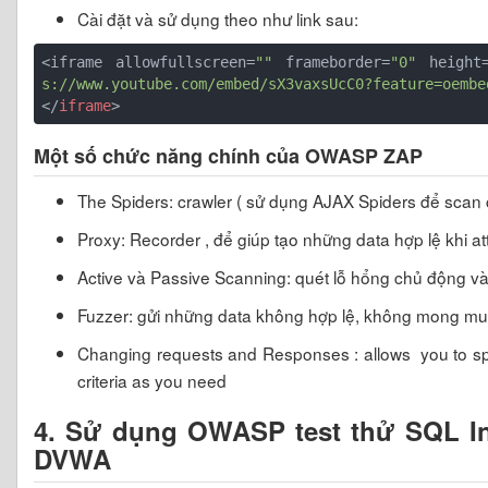
Cài đặt và sử dụng theo như link sau:
<iframe allowfullscreen=
""
 frameborder=
"0"
 height
s://www.youtube.com/embed/sX3vaxsUcC0?feature=oembe
</
iframe
>
Một số chức năng chính của OWASP ZAP
The Spiders: crawler ( sử dụng AJAX Spiders để scan
Proxy: Recorder , để giúp tạo những data hợp lệ khi at
Active và Passive Scanning: quét lỗ hổng chủ động và
Fuzzer: gửi những data không hợp lệ, không mong mu
Changing requests and Responses : allows you to sp
criteria as you need
4. Sử dụng OWASP test thử SQL In
DVWA