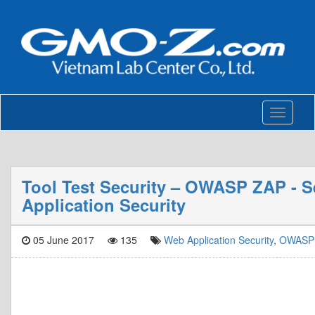
Toggle
navigati
Tool Test Security – OWASP ZAP - S
Application Security
05 June 2017
135
Web Application Security
,
OWASP