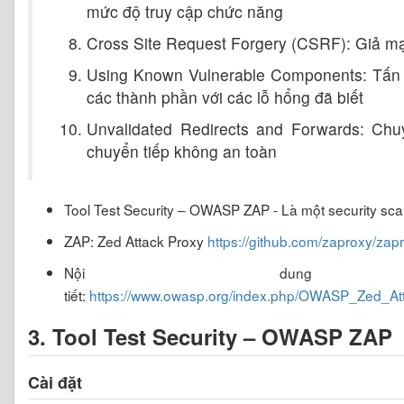
mức độ truy cập chức năng
Cross Site Request Forgery (CSRF): Giả m
Using Known Vulnerable Components: Tấn
các thành phần với các lỗ hổng đã biết
Unvalidated Redirects and Forwards: Ch
chuyển tiếp không an toàn
Tool Test Security – OWASP ZAP - Là một security sc
ZAP: Zed Attack Proxy
https://github.com/zaproxy/zap
Nội dung
tiết:
https://www.owasp.org/index.php/OWASP_Zed_At
3. Tool Test Security – OWASP ZAP
Cài đặt