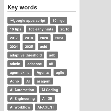
Key words
google apps script
10 mẹo
10 tips
103 early hints
20/10
2017
2018
2020
2023
2024
2025
acid
adaptive threshold
adb
admin
adsense
aff
agent skills
Agents
agile
Agno
AI
ai agent
AI Automation
AI Coding
AI Engineering
AI IDE
AI Workflow
AI-AGENT