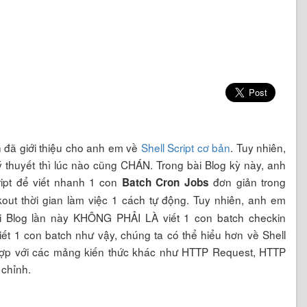
h đã giới thiệu cho anh em về
Shell Script cơ bản
. Tuy nhiên,
 lý thuyết thì lúc nào cũng CHÁN. Trong bài Blog kỳ này, anh
ipt để viết nhanh 1 con
đơn giản trong
Batch Cron Jobs
kout thời gian làm việc 1 cách tự động. Tuy nhiên, anh em
ài Blog lần này KHÔNG PHẢI LÀ viết 1 con batch checkin
ết 1 con batch như vậy, chúng ta có thể hiểu hơn về Shell
t hợp với các mảng kiến thức khác như HTTP Request, HTTP
 chỉnh.