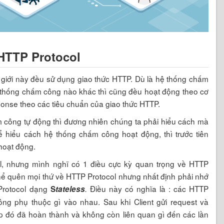
HTTP Protocol
ế giới này đều sử dụng giao thức HTTP. Dù là hệ thống chấm
 thống chấm công nào khác thì cũng đều hoạt động theo cơ
esponse theo các tiêu chuẩn của giao thức HTTP.
m công tự động thì đương nhiên chúng ta phải hiểu cách mà
hiểu cách hệ thống chấm công hoạt động, thì trước tiên
hoạt động.
ol, nhưng mình nghĩ có 1 điều cực kỳ quan trọng về HTTP
hể quên mọi thứ về HTTP Protocol nhưng nhất định phải nhớ
 Protocol dạng
Điều này có nghĩa là : các HTTP
S
tateless
.
ng phụ thuộc gì vào nhau. Sau khi Client gửi request và
iếp đó đã hoàn thành và không còn liên quan gì đến các lần