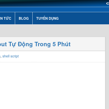
IN TỨC
BLOG
TUYỂN DỤNG
out Tự Động Trong 5 Phút
s
,
shell script