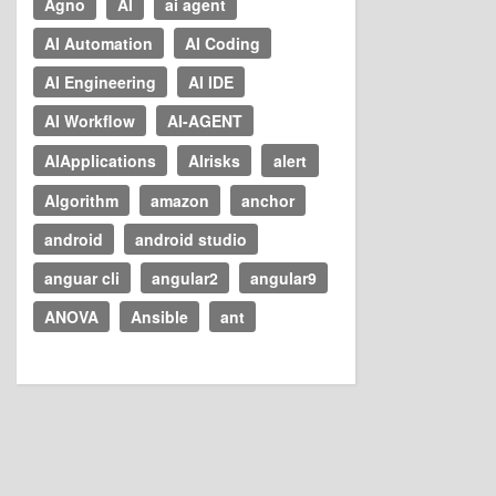
Agno
AI
ai agent
AI Automation
AI Coding
AI Engineering
AI IDE
AI Workflow
AI-AGENT
AIApplications
AIrisks
alert
Algorithm
amazon
anchor
android
android studio
anguar cli
angular2
angular9
ANOVA
Ansible
ant