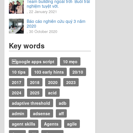
Team building ngoài trời- Buổi trải
nghiệm tuyệt vời.
, 22 January 2021
Báo cáo nghiên cứu quý 3 năm
2020
, 30 October 2020
Key words
google apps script
10 mẹo
10 tips
103 early hints
20/10
2017
2018
2020
2023
2024
2025
acid
adaptive threshold
adb
admin
adsense
aff
agent skills
Agents
agile