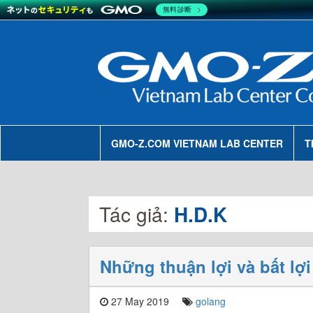
無料診断
GMO-Z.COM VIETNAM LAB CENTER
T
Tác giả:
H.D.K
Những thuận lợi và bất l
27 May 2019
golang