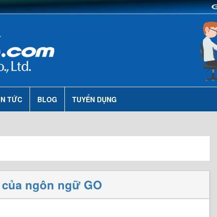
IN TỨC
BLOG
TUYỂN DỤNG
ợi của ngôn ngữ GO