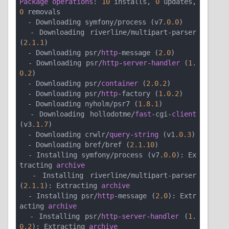
Package
operations
: 
10
 installs, 
0
 updates, 
0
 removals

  - Downloading symfony/process (v7
.0
.0
)

  - Downloading riverline/multipart-parser 
(
2.1
.1
)

  - Downloading psr/
http
-message (
2.0
)

  - Downloading psr/
http
-
server
-
handler
 (
1.
0
.2
)

  - Downloading psr/
container
 (
2.0
.2
)

  - Downloading psr/
http
-factory (
1.0
.2
)

  - Downloading nyholm/psr7 (
1.8
.1
)

  - Downloading hollodotme/
fast
-cgi-
client
(v3
.1
.7
)

  - Downloading crwlr/
query
-
string
 (v1
.0
.3
)

  - Downloading bref/bref (
2.1
.10
)

  - Installing symfony/process (v7
.0
.0
): Ex
tracting 
archive
  - Installing riverline/multipart-parser 
(
2.1
.1
): Extracting 
archive
  - Installing psr/
http
-message (
2.0
): Extr
acting 
archive
  - Installing psr/
http
-
server
-
handler
 (
1.
0
.2
): Extracting 
archive