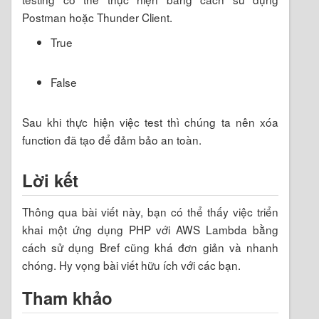
Bước 12: Runtime Setting
Bạn kéo xuống dưới tìm mục Runtime settings và
thay đổi Handler mặc định
thành
hello.handler
.
index.php
Ok, giờ function của bạn đã sẵn sàn để sử dụng
cho việc test.
Bước 13: Testing