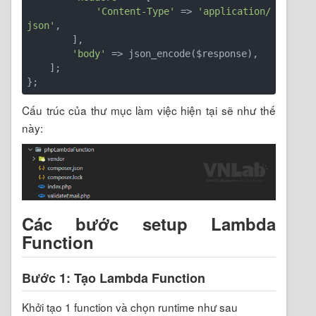
'Content-Type'
 => 
'application/
json'
,

        ],

'body'
 => json_encode($response),

    ];

Cấu trúc của thư mục làm việc hiện tại sẽ như thế
này:
Các bước setup Lambda
Function
Bước 1: Tạo Lambda Function
Khởi tạo 1 function và chọn runtime như sau