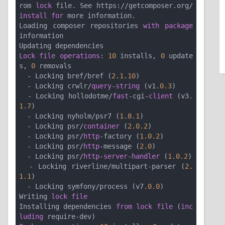
rom 
lock
 file. See https://getcomposer.org/
install
for
 more information.

Loading composer repositories 
with
package
information

Lock
file
operations
: 
10
 installs, 
0
 update
s, 
0
 removals

  - Locking bref/bref (
2.1
.10
)

  - Locking crwlr/
query
-
string
 (v1
.0
.3
)

  - Locking hollodotme/
fast
-cgi-
client
 (v3
.
1
.7
)

  - Locking nyholm/psr7 (
1.8
.1
)

  - Locking psr/
container
 (
2.0
.2
)

  - Locking psr/
http
-factory (
1.0
.2
)

  - Locking psr/
http
-message (
2.0
)

  - Locking psr/
http
-
server
-
handler
 (
1.0
.2
)

  - Locking riverline/multipart-parser (
2.
1
.1
)

  - Locking symfony/process (v7
.0
.0
)

Writing 
lock
file
Installing dependencies 
from
lock
file
 (
inc
luding