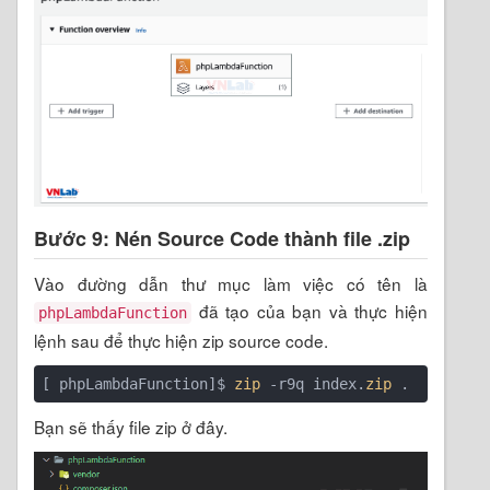
Bước 9: Nén Source Code thành file .zip
Vào đường dẫn thư mục làm việc có tên là
đã tạo của bạn và thực hiện
phpLambdaFunction
lệnh sau để thực hiện zip source code.
[ phpLambdaFunction]$ 
zip
 -r9q index.
zip
 .
Bạn sẽ thấy file zip ở đây.