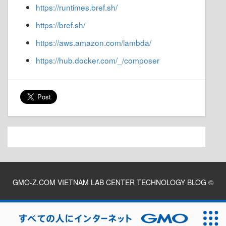
Chúng ta sẽ test sử dụng Function URL. Việc
testing có thể thực hiện bằng cách sử dụng
Postman hoặc Thunder Client.
True
False
Sau khi thực hiện việc test thì chúng ta nên xóa
function đã tạo để đảm bảo an toàn.
Lời kết
Thông qua bài viết này, bạn có thể thấy việc triển
khai một ứng dụng PHP với AWS Lambda bằng
cách sử dụng Bref cũng khá đơn giản và nhanh
chóng. Hy vọng bài viết hữu ích với các bạn.