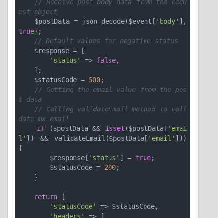
// Receive post body data from the requ
est object
    $postData = json_decode($event[
'body'
], 
true
);

// Default values for negative status
    $response = [

'status'
 => 
false
,

    ];

    $statusCode = 
500
;

// Getting the email value from the pos
t data
// Calling validateEmail method to vali
date mx email
if
 ($postData && 
isset
($postData[
'emai
l'
]) && validateEmail($postData[
'email'
])) 
{

        $response[
'status'
] = 
true
;

        $statusCode = 
200
;

    }

return
 [

'statusCode'
 => $statusCode,

'headers'
 => [
