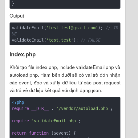
Output
validateEmail(
'test.test@gmail.com'
); 
// TR
UE
validateEmail(
'test.test'
); 
// FALSE
index.php
Khởi tạo file index.php, include validateEmail.php và
autoload.php. Hàm bên dưới sẽ có vai trò đón nhận
các event, đọc và xử lý dữ liệu từ các post request
và trả về dữ liệu kết quả với định dạng json.
<?php
require
__DIR__
 . 
'/vendor/autoload.php'
;

require
'validateEmail.php'
;

return
function
($event)
{
