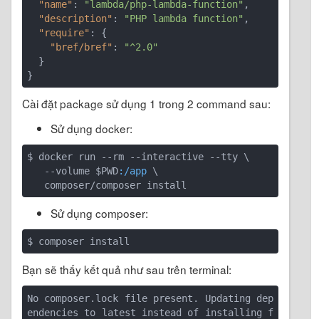
"name"
: 
"lambda/php-lambda-function"
,

"description"
: 
"PHP lambda function"
,

"require"
: {

"bref/bref"
: 
"^2.0"
  }

Cài đặt package sử dụng 1 trong 2 command sau:
Sử dụng docker:
$ docker run --rm --interactive --tty \

   --volume $PWD
:/app
 \

   composer/composer install
Sử dụng composer:
$ composer install
Bạn sẽ thấy kết quả như sau trên terminal:
No composer.lock file present. Updating dep
endencies to latest instead of installing f