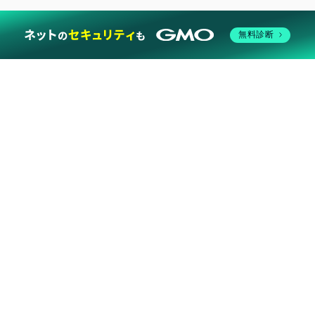
Tham khảo
https://runtimes.bref.sh/
https://bref.sh/
https://aws.amazon.com/lambda/
https://hub.docker.com/_/composer
GMO-Z.COM VIETNAM LAB CENTER TECHNOLOGY BLOG
©