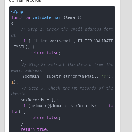
<?php
function
validateEmail
($email)
{

// Step 1: Check the email address form
at
if
 (!filter_var($email, FILTER_VALIDATE
_EMAIL)) {

return
false
;

    }

// Step 2: Extract the domain from the 
email address
    $domain = substr(strrchr($email, 
"@"
), 
1
);

// Step 3: Check the MX records of the 
domain
    $mxRecords = [];

if
 (getmxrr($domain, $mxRecords) === 
fa
lse
) {

return
false
;

    }

return
true
;
