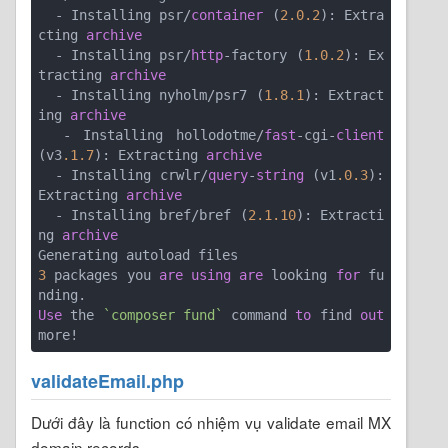
  - Installing psr/
container
 (
2.0
.2
): Extra
cting 
archive
  - Installing psr/
http
-factory (
1.0
.2
): Ex
tracting 
archive
  - Installing nyholm/psr7 (
1.8
.1
): Extract
ing 
archive
  - Installing hollodotme/
fast
-cgi-
client
(v3
.1
.7
): Extracting 
archive
  - Installing crwlr/
query
-
string
 (v1
.0
.3
): 
Extracting 
archive
  - Installing bref/bref (
2.1
.10
): Extracti
ng 
archive
3
 packages you 
are
using
are
 looking 
for
 fu
Use
 the 
`composer fund`
 command 
to
 find 
out
more!
validateEmail.php
Dưới đây là function có nhiệm vụ validate email MX
domain records .