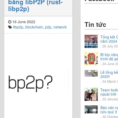
bằng libP2P (rust-
libp2p)
16 June 2022
Tin tức
libp2p
,
blockchain
,
p2p
,
network
Tổng kết 
năm 2024
Chia sẻ đị
, 26 July 2
hướng Qu
năm 2024
Bí kíp nân
trình độ gi
tiếng Nhật
, 24 June 2
Lễ tổng k
2020!
, 04 March
Team buil
ngoài trời-
trải nghiệ
, 22 Januar
vời.
Báo cáo n
cứu quý 3
2020
, 30 Octobe