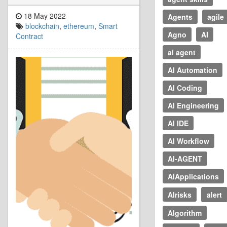
18 May 2022
Agents
agile
blockchain
,
ethereum
,
Smart
Agno
AI
Contract
ai agent
AI Automation
AI Coding
AI Engineering
AI IDE
AI Workflow
AI-AGENT
AIApplications
AIrisks
alert
Algorithm