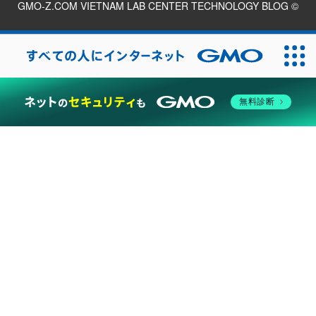
GMO-Z.COM VIETNAM LAB CENTER TECHNOLOGY BLOG
©
2026
無料診断