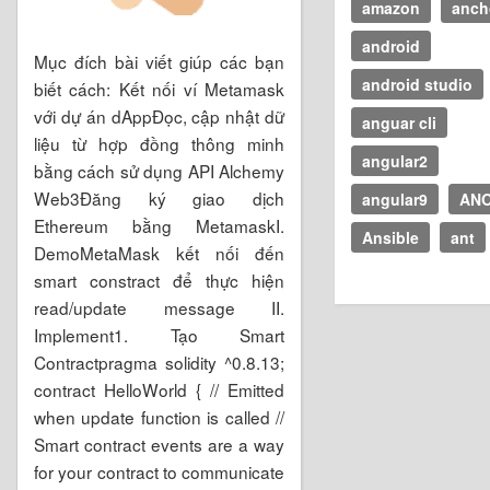
amazon
anch
android
Mục đích bài viết giúp các bạn
android studio
biết cách: Kết nối ví Metamask
với dự án dAppĐọc, cập nhật dữ
anguar cli
liệu từ hợp đồng thông minh
angular2
bằng cách sử dụng API Alchemy
Web3Đăng ký giao dịch
angular9
AN
Ethereum bằng MetamaskI.
Ansible
ant
DemoMetaMask kết nối đến
smart constract để thực hiện
read/update message II.
Implement1. Tạo Smart
Contractpragma solidity ^0.8.13;
contract HelloWorld { // Emitted
when update function is called //
Smart contract events are a way
for your contract to communicate