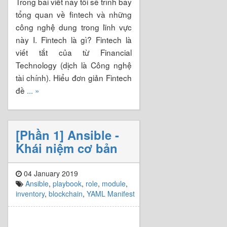
Trong bài viết này tôi sẽ trình bày
tổng quan về fintech và những
công nghệ dung trong lĩnh vực
này I. Fintech là gì? Fintech là
viết tắt của từ Financial
Technology (dịch là Công nghệ
tài chính). Hiểu đơn giản Fintech
đề
... »
[Phần 1] Ansible -
Khái niệm cơ bản
04 January 2019
Ansible
,
playbook
,
role
,
module
,
inventory
,
blockchain
,
YAML Manifest