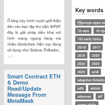
Key words
Ở blog này mình muốn giới thiệu
google apps sc
đến các bạn tập thư viện libP2P,
10 mẹo
10 ti
đây là giải pháp triển khai mô
hình mạng ngang hàng mà
103 early hints
nhiều blockchain hiện nay đang
20/10
2017
sử dụng như: Solana, Polkadot...
... »
2018
2020
2023
2024
2025
acid
Smart Contract ETH
adaptive thresho
& Demo
Read/Update
adb
admin
Message From
adsense
aff
MetaMask
agent skills