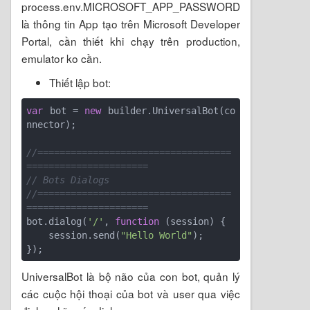
process.env.MICROSOFT_APP_PASSWORD
là thông tin App tạo trên Microsoft Developer
Portal, cần thiết khi chạy trên production,
emulator ko cần.
Thiết lập bot:
var
 bot = 
new
 builder.UniversalBot(co
nnector);

//===================================
======================
// Bots Dialogs
//===================================
======================
bot.dialog(
'/'
, 
function
 (
session
) 
{

    session.send(
"Hello World"
);

UniversalBot là bộ não của con bot, quản lý
các cuộc hội thoại của bot và user qua việc