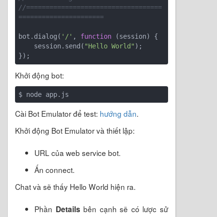
//===================================
======================
bot.dialog(
'/'
, 
function
 (
session
) 
{

    session.send(
"Hello World"
);

Khởi động bot:
Cài Bot Emulator để test:
hướng dẫn
.
Khởi động Bot Emulator và thiết lập:
URL của web service bot.
Ấn connect.
Chat và sẽ thấy Hello World hiện ra.
Phần
bên cạnh sẽ có lược sử
Details