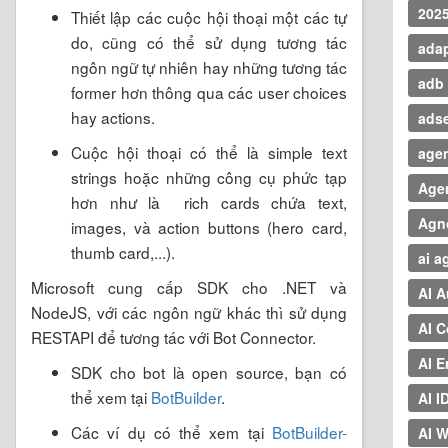
202
Thiết lập các cuộc hội thoại một các tự
do, cũng có thể sử dụng tương tác
adap
ngôn ngữ tự nhiên hay những tương tác
adb
former hơn thông qua các user choices
hay actions.
ads
Cuộc hội thoại có thể là simple text
agen
strings hoặc những công cụ phức tạp
Age
hơn như là rich cards chứa text,
Agn
images, và action buttons (hero card,
thumb card,...).
ai a
Microsoft cung cấp SDK cho .NET và
AI 
NodeJS, với các ngôn ngữ khác thì sử dụng
AI 
RESTAPI để tương tác với Bot Connector.
AI E
SDK cho bot là open source, bạn có
thể xem tại
BotBuilder
.
AI I
Các ví dụ có thể xem tại
BotBuilder-
AI W