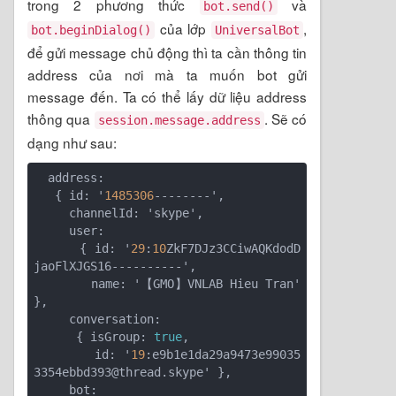
trong 2 phương thức
và
bot.send()
của lớp
,
bot.beginDialog()
UniversalBot
để gửi message chủ động thì ta cần thông tin
address của nơi mà ta muốn bot gửi
message đến. Ta có thể lấy dữ liệu address
thông qua
. Sẽ có
session.message.address
dạng như sau:
  address:

   { id: '
1485306
--------',

     channelId: 'skype',

     user:

      { id: '
29
:
10
ZkF7DJz3CCiwAQKdodD
jaoFlXJGS16----------',

        name: '【GMO】VNLAB Hieu Tran' 
},

     conversation:

      { isGroup: 
true
,

        id: '
19
:e9b1e1da29a9473e99035
3354ebbd393@thread.skype' },

     bot:
