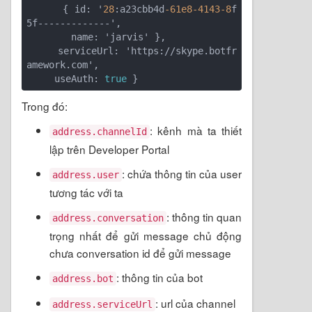
      { id: '
28
:a23cbb4d
-61e8
-4143
-8
f
5f-------------',

        name: 'jarvis' },

     serviceUrl: 'https://skype.botfr
amework.com',

     useAuth: 
true
Trong đó:
: kênh mà ta thiết
address.channelId
lập trên Developer Portal
: chứa thông tin của user
address.user
tương tác với ta
: thông tin quan
address.conversation
trọng nhất để gửi message chủ động
chưa conversation id để gửi message
: thông tin của bot
address.bot
: url của channel
address.serviceUrl