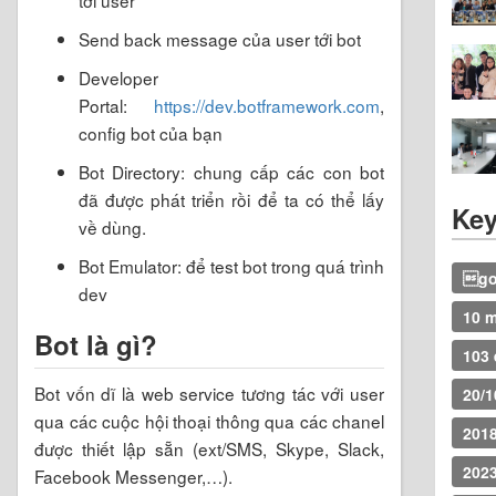
Send back message của user tới bot
Developer
Portal:
https://dev.botframework.com
,
config bot của bạn
Bot Directory: chung cấp các con bot
đã được phát triển rồi để ta có thể lấy
Key
về dùng.
Bot Emulator: để test bot trong quá trình
go
dev
10 
Bot là gì?
103 
Bot vốn dĩ là web service tương tác với user
20/1
qua các cuộc hội thoại thông qua các chanel
201
được thiết lập sẵn (ext/SMS, Skype, Slack,
202
Facebook Messenger,…).