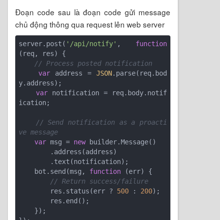
Đoạn code sau là đoạn code gửi message
chủ động thông qua request lên web server
server.post(
'/api/notify'
, 
function
(
req, res
) 
{

// Process posted notification
var
 address = 
JSON
.parse(req.bod
y.address);

var
 notification = req.body.notif
ication;

// Send notification as a proacti
ve message
var
 msg = 
new
 builder.Message()

        .address(address)

        .text(notification);

    bot.send(msg, 
function
 (
err
) 
{

// Return success/failure
        res.status(err ? 
500
 : 
200
);

        res.end();

    });
