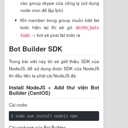
vào group skype của công ty (sử dụng
node cron để lập lịch)
Khi member trong group muốn biết list
todo hiện tại thì sẽ gõ
@<tên_bot>
-> bot sẽ post list todo ra
todo
Bot Builder SDK
Trong bài viết này tôi sẽ giới thiệu SDK của
NodeJS, để sử dụng được SDK của NodeJS
thì đâu tiên ta phải cài NodeJS đã.
Install NodeJS + Add thư viện Bot
Builder (CentOS)
Cài node:
Cài package của Bot Builder: