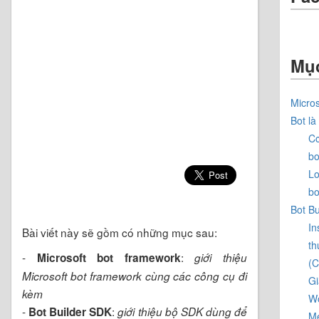
Mục
Micro
Bot là
Cơ
bo
Lo
bo
Bot B
In
Bài viết này sẽ gồm có những mục sau:
th
-
:
Microsoft bot framework
giới thiệu
(C
Microsoft bot framework cùng các công cụ đi
Gi
kèm
Wo
-
:
Bot Builder SDK
giới thiệu bộ SDK dùng để
M