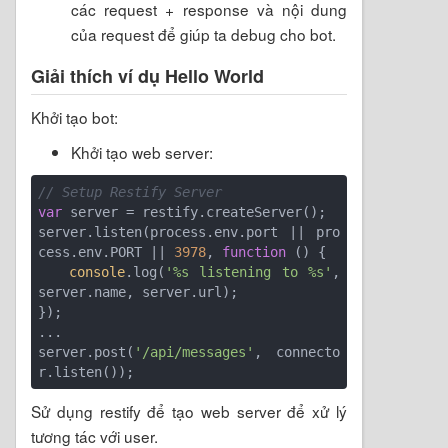
các request + response và nội dung
của request để giúp ta debug cho bot.
Giải thích ví dụ Hello World
Khởi tạo bot:
Khởi tạo web server:
// Setup Restify Server
var
 server = restify.createServer();

server.listen(process.env.port || pro
cess.env.PORT || 
3978
, 
function
 (
) 
{

console
.log(
'%s listening to %s'
, 
server.name, server.url); 

});

...

server.post(
'/api/messages'
, connecto
Sử dụng restify để tạo web server để xử lý
tương tác với user.