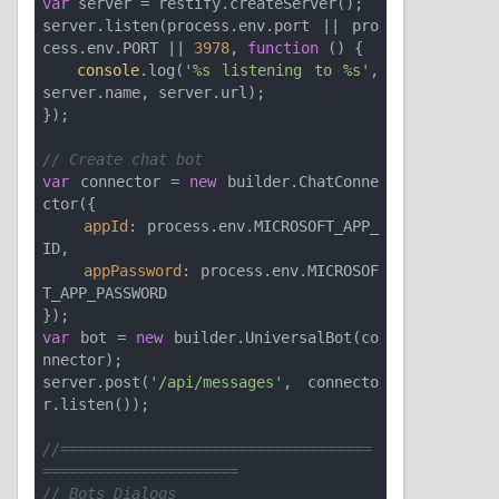
var
 server = restify.createServer();

server.listen(process.env.port || pro
cess.env.PORT || 
3978
, 
function
 (
) 
{

console
.log(
'%s listening to %s'
, 
server.name, server.url); 

});

// Create chat bot
var
 connector = 
new
 builder.ChatConne
ctor({

appId
: process.env.MICROSOFT_APP_
ID,

appPassword
: process.env.MICROSOF
T_APP_PASSWORD

var
 bot = 
new
 builder.UniversalBot(co
nnector);

server.post(
'/api/messages'
, connecto
r.listen());

//===================================
======================
// Bots Dialogs