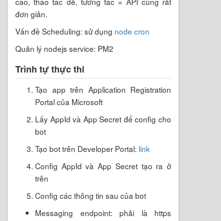
cao, thao tác dễ, tương tác = API cũng rất
đơn giản.
Vấn đề Scheduling: sử dụng
node cron
Quản lý nodejs service: PM2
Trình tự thực thi
Tạo app trên Application Registration
Portal của Microsoft
Lấy AppId và App Secret để config cho
bot
Tạo bot trên Developer Portal:
link
Config AppId và App Secret tạo ra ở
trên
Config các thông tin sau của bot
Messaging endpoint: phải là https