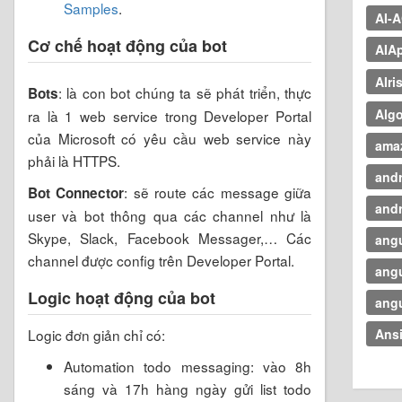
Samples
.
AI-
Cơ chế hoạt động của bot
AIAp
AIri
: là con bot chúng ta sẽ phát triển, thực
Bots
Algo
ra là 1 web service trong Developer Portal
của Microsoft có yêu cầu web service này
ama
phải là HTTPS.
and
: sẽ route các message giữa
Bot Connector
andr
user và bot thông qua các channel như là
Skype, Slack, Facebook Messager,… Các
angu
channel được config trên Developer Portal.
angu
Logic hoạt động của bot
angu
Logic đơn giản chỉ có:
Ansi
Automation todo messaging: vào 8h
sáng và 17h hàng ngày gửi list todo