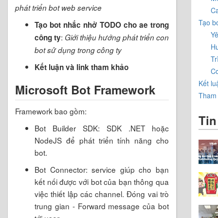
phát triển bot web service
Ca
Tạo b
Tạo bot nhắc nhở TODO cho ae trong
Yê
:
công ty
Giới thiệu hướng phát triển con
Hư
bot sử dụng trong công ty
Tr
Kết luận và link tham khảo
Cơ
Kết lu
Microsoft Bot Framework
Tham 
Framework bao gồm:
Tin
Bot Builder SDK: SDK .NET hoặc
NodeJS để phát triển tính năng cho
bot.
Bot Connector: service giúp cho bạn
kết nối được với bot của bạn thông qua
việc thiết lập các channel. Đóng vai trò
trung gian - Forward message của bot
tới user