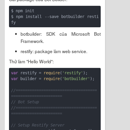
$ npm init

$ npm install --save botbuilder resti
botbuilder: SDK của Microsoft Bot
Framework.
restify: package làm web service.
Thử làm "Hello World":
var
 restify = 
require
(
'restify'
var
 builder = 
require
(
'botbuilder'
);

//===================================
======================
// Bot Setup
//===================================
======================
// Setup Restify Server