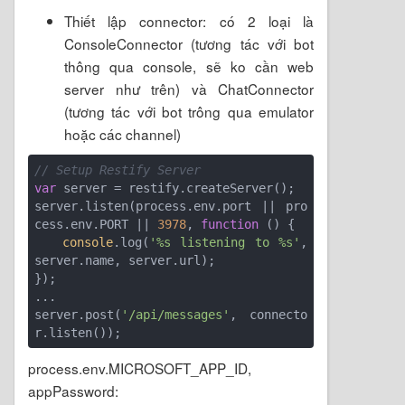
Thiết lập connector: có 2 loại là
ConsoleConnector (tương tác với bot
thông qua console, sẽ ko cần web
server như trên) và ChatConnector
(tương tác với bot trông qua emulator
hoặc các channel)
// Setup Restify Server
var
 server = restify.createServer();

server.listen(process.env.port || pro
cess.env.PORT || 
3978
, 
function
 (
) 
{

console
.log(
'%s listening to %s'
, 
server.name, server.url); 

});

...

server.post(
'/api/messages'
, connecto
process.env.MICROSOFT_APP_ID,
appPassword: