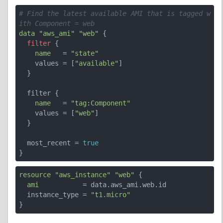
# Find the latest available AMI that is tagged w
ith Component = web
data
"aws_ami"
"web"
 {

filter
 {

name
   = 
"state"
    values = [
"available"
]

  }

  filter {

name
   = 
"tag:Component"
    values = [
"web"
]

  }

  most_recent = 
true
resource
"aws_instance"
"web"
 {

ami
           = data.aws_ami.web.id

  instance_type = 
"t1.micro"