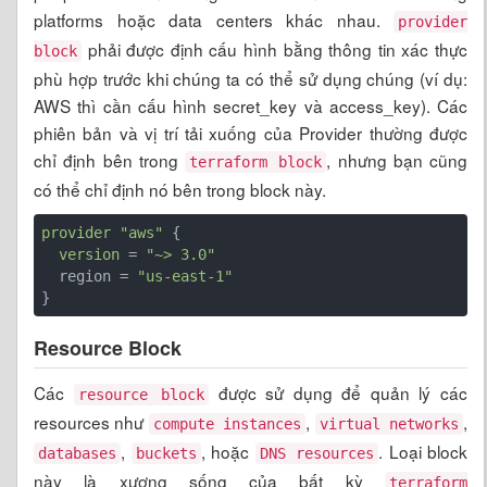
platforms hoặc data centers khác nhau.
provider
phải được định cấu hình bằng thông tin xác thực
block
phù hợp trước khi chúng ta có thể sử dụng chúng (ví dụ:
AWS thì cần cấu hình secret_key và access_key). Các
phiên bản và vị trí tải xuống của Provider thường được
chỉ định bên trong
, nhưng bạn cũng
terraform block
có thể chỉ định nó bên trong block này.
provider
"aws"
 {

version
 = 
"~> 3.0"
  region = 
"us-east-1"
}
Resource Block
Các
được sử dụng để quản lý các
resource block
resources như
,
,
compute instances
virtual networks
,
, hoặc
. Loại block
databases
buckets
DNS resources
này là xương sống của bất kỳ
terraform