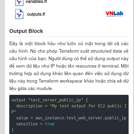
Output Block
Đây là một block hầu như luôn có mặt trong tất cả các
cấu hình. Nó cho phép Terraform xuất structured data về
cấu hình của bạn. Người dùng có thể sử dụng output này
để xem dữ liệu như IP hoặc tên resources ở terminal. Một
trường hợp sử dụng khác liên quan đến việc sử dụng dữ
liệu này trong Terraform workspace khác hoặc chia sẻ dữ
liệu giữa các mudule.
output
"test_server_public_ip"
 {

description
 = 
"My test output for EC2 public I
P"
  value = aws_instance.test_web_server.public_ip

  sensitive = 
true
}
