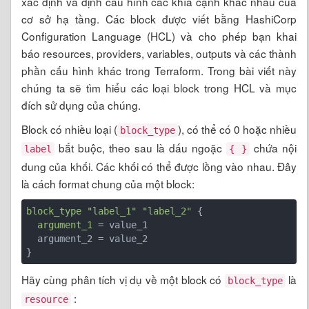
xác định và định cấu hình các khía cạnh khác nhau của
cơ sở hạ tầng. Các block được viết bằng HashiCorp
Configuration Language (HCL) và cho phép bạn khai
báo resources, providers, variables, outputs và các thành
phần cấu hình khác trong Terraform. Trong bài viết này
chúng ta sẽ tìm hiểu các loại block trong HCL và mục
đích sử dụng của chúng.
Block có nhiều loại (
), có thể có 0 hoặc nhiều
block_type
bắt buộc, theo sau là dấu ngoặc
chứa nội
label
{ }
dung của khối. Các khối có thể được lồng vào nhau. Đây
là cách format chung của một block:
block_type
"label_1"
"label_2"
 {

argument_1
 = value_1

  argument_2 = value_2

}
Hãy cùng phân tích vị dụ về một block có
là
block_type
:
resource