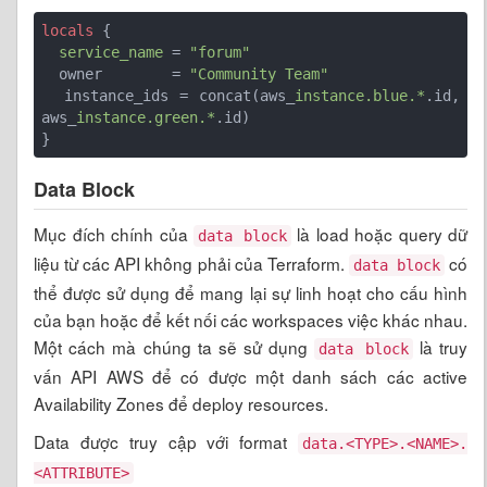
locals
 {

service_name
 = 
"forum"
  owner        = 
"Community Team"
  instance_ids = concat(aws_
instance.blue.*
.id, 
aws_
instance.green.*
.id)

}
Data Block
Mục đích chính của
là load hoặc query dữ
data block
liệu từ các API không phải của Terraform.
có
data block
thể được sử dụng để mang lại sự linh hoạt cho cấu hình
của bạn hoặc để kết nối các workspaces việc khác nhau.
Một cách mà chúng ta sẽ sử dụng
là truy
data block
vấn API AWS để có được một danh sách các active
Availability Zones để deploy resources.
Data được truy cập với format
data.<TYPE>.<NAME>.
<ATTRIBUTE>