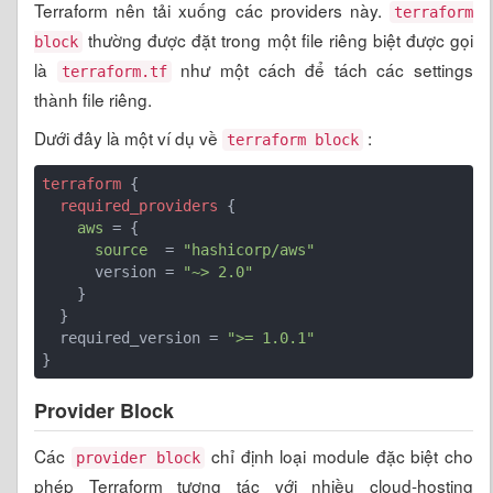
Terraform nên tải xuống các providers này.
terraform
thường được đặt trong một file riêng biệt được gọi
block
là
như một cách để tách các settings
terraform.tf
thành file riêng.
Dưới đây là một ví dụ về
:
terraform block
terraform
 {

required_providers
 {

aws
 = {

source
  = 
"hashicorp/aws"
      version = 
"~> 2.0"
    }

  }

  required_version = 
">= 1.0.1"
}
Provider Block
Các
chỉ định loại module đặc biệt cho
provider block
phép Terraform tương tác với nhiều cloud-hosting