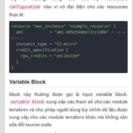
nào vì nó đại diện cho các resources
configuration
thực tế.
resource
"aws_instance"
"example_resource"
 {

ami
           = 
"ami-005e54dee72cc1d00"
# us-w
est-2
  instance_type = 
"t2.micro"
  credit_specification {

cpu_credits
 = 
"unlimited"
  }

}
Variable Block
block này thường được gọi là input variable block.
cung cấp các tham số cho các module
variable block
terraform và cho phép người dùng tùy chỉnh dữ liệu được
cung cấp cho các module terraform khác mà không cần
sửa đổi source code.