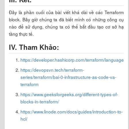
Đây là phần cuối của bài viết khá dài về các Terraform
block. Bây giờ chúng ta đã biết mình có những công cụ
nào để sử dụng, chúng ta có thể bắt đầu tạo cơ sở hạ
tầng thực tế.
IV. Tham Khảo:
https://developer.hashicorp.com/terraform/language
https://devopsvn.tech/terraform-
series/terraform/bai-0-infrastructure-as-code-va-
terraform
https://www.geeksforgeeks.org/different-types-of-
blocks-in-terraform/
https://www.linode.com/docs/guides/introduction-to-
hcl/