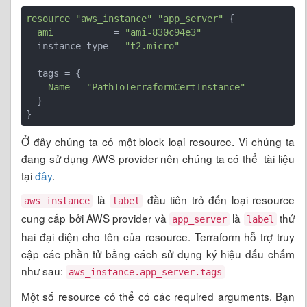
resource
"aws_instance"
"app_server"
 {

ami
           = 
"ami-830c94e3"
  instance_type = 
"t2.micro"
  tags = {

Name
 = 
"PathToTerraformCertInstance"
  }

}
Ở đây chúng ta có một block loại resource. Vì chúng ta
đang sử dụng AWS provider nên chúng ta có thể tài liệu
tại
đây
.
là
đầu tiên trỏ đến loại resource
aws_instance
label
cung cấp bởi AWS provider và
là
thứ
app_server
label
hai đại diện cho tên của resource. Terraform hỗ trợ truy
cập các phần tử bằng cách sử dụng ký hiệu dấu chấm
như sau:
aws_instance.app_server.tags
Một số resource có thể có các required arguments. Bạn