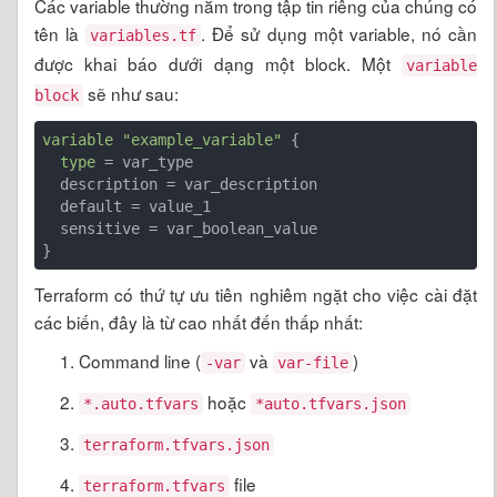
Các variable thường nằm trong tập tin riêng của chúng có
tên là
. Để sử dụng một variable, nó cần
variables.tf
được khai báo dưới dạng một block. Một
variable
sẽ như sau:
block
variable
"example_variable"
 {

type
 = var_type

  description = var_description 

  default = value_1 

  sensitive = var_boolean_value 

} 
Terraform có thứ tự ưu tiên nghiêm ngặt cho việc cài đặt
các biến, đây là từ cao nhất đến thấp nhất:
Command line (
và
)
-var
var-file
hoặc
*.auto.tfvars
*auto.tfvars.json
terraform.tfvars.json
file
terraform.tfvars