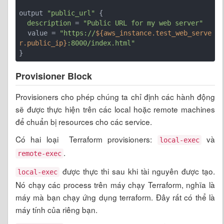
output 
"public_url"
 {

description
 = 
"Public URL for my web server"
  value = 
"https://
${aws_instance.test_web_serve
r.public_ip}
:8000/index.html"
}
Provisioner Block
Provisioners cho phép chúng ta chỉ định các hành động
sẽ được thực hiện trên các local hoặc remote machines
để chuẩn bị resources cho các service.
Có hai loại Terraform provisioners:
và
local-exec
.
remote-exec
được thực thi sau khi tài nguyên được tạo.
local-exec
Nó chạy các process trên máy chạy Terraform, nghĩa là
máy mà bạn chạy ứng dụng terraform. Đây rất có thể là
máy tính của riêng bạn.