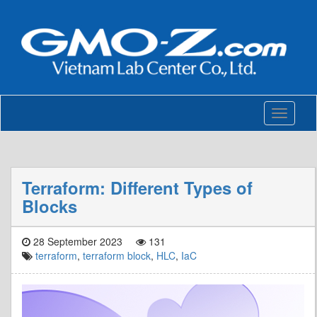
Toggle
navigati
Terraform: Different Types of
Blocks
28 September 2023
131
terraform
,
terraform block
,
HLC
,
IaC