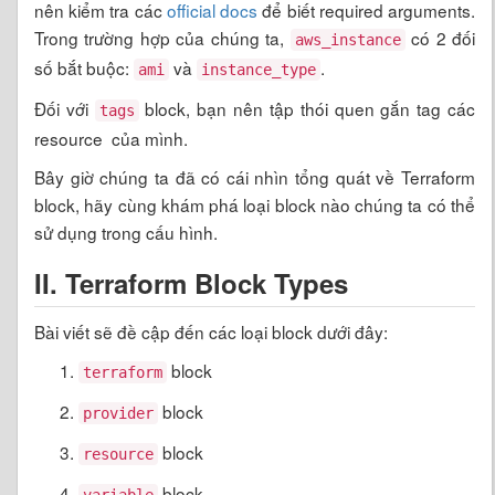
nên kiểm tra các
official docs
để biết required arguments.
Trong trường hợp của chúng ta,
có 2 đối
aws_instance
số bắt buộc:
và
.
ami
instance_type
Đối với
block, bạn nên tập thói quen gắn tag các
tags
resource của mình.
Bây giờ chúng ta đã có cái nhìn tổng quát về Terraform
block, hãy cùng khám phá loại block nào chúng ta có thể
sử dụng trong cấu hình.
II. Terraform Block Types
Bài viết sẽ đề cập đến các loại block dưới đây:
block
terraform
block
provider
block
resource
block
variable