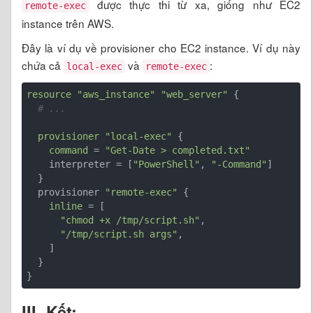
được thực thi từ xa, giống như EC2
remote-exec
instance trên AWS.
Đây là ví dụ về provisioner cho EC2 instance. Ví dụ này
chứa cả
và
:
local-exec
remote-exec
resource
"aws_instance"
"web_server"
 {

# ...
provisioner
"local-exec"
 {

command
 = 
"Get-Date > completed.txt"
    interpreter = [
"PowerShell"
, 
"-Command"
]

  }

  provisioner 
"remote-exec"
 {

inline
 = [

"chmod +x /tmp/script.sh"
,

"/tmp/script.sh args"
,

    ]

  }

}
III. Kết: