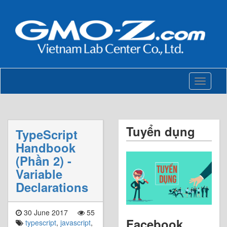
Toggle
navigati
Tuyển dụng
TypeScript
Handbook
(Phần 2) -
Variable
Declarations
30 June 2017
55
Facebook
typescript
,
javascript
,