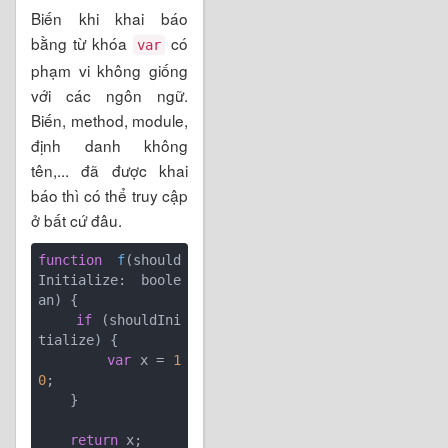
Biến khi khai báo
bằng từ khóa
có
var
phạm vi không giống
với các ngôn ngữ.
Biến, method, module,
định danh không
tên,... đã được khai
báo thì có thể truy cập
ở bất cứ đâu.
function
f
(
should
Initialize: boole
an
) 
{

if
 (shouldIni
tialize) {

var
 x = 
1
0
;

    }

return
 x;
