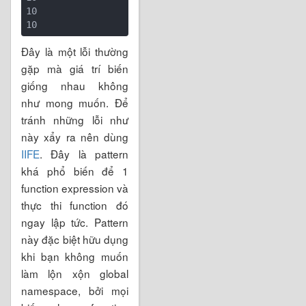
10

Đây là một lỗi thường
gặp mà giá trí biến
giống nhau không
như mong muốn. Để
tránh những lỗi như
này xẩy ra nên dùng
IIFE
. Đây là pattern
khá phổ biến để 1
function expression và
thực thi function đó
ngay lập tức. Pattern
này đặc biệt hữu dụng
khi bạn không muốn
làm lộn xộn global
namespace, bởi mọi