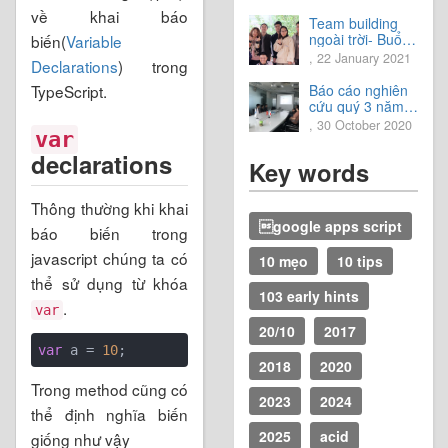
về khai báo
Team building
ngoài trời- Buổi
biến(
Variable
trải nghiệm tuyệt
, 22 January 2021
Declarations
) trong
vời.
TypeScript.
Báo cáo nghiên
cứu quý 3 năm
2020
, 30 October 2020
var
declarations
Key words
Thông thường khi khai
google apps script
báo biến trong
javascript chúng ta có
10 mẹo
10 tips
thể sử dụng từ khóa
103 early hints
.
var
20/10
2017
var
 a = 
10
2018
2020
Trong method cũng có
2023
2024
thể định nghĩa biến
2025
acid
giống như vậy