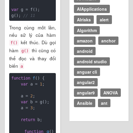
AIApplications
var
 g = f();

g(); 
// 11
AIrisks
alert
Trong cùng môt lần,
Algorithm
nếu sử lý của hàm
amazon
anchor
kết thúc. Dù gọi
f()
hàm
thì cũng có
android
g()
thể đọc và thay đổi
android studio
biến
a
anguar cli
function
f
(
) 
{

angular2
var
 a = 
1
;

angular9
ANOVA
    a = 
2
;

var
 b = g();

Ansible
ant
    a = 
3
;

return
 b;

function
g
(
) 