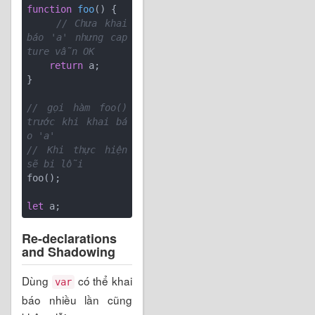
function
foo
(
) 
{

// Chưa khai 
báo 'a' nhưng cap
ture vẫn OK
return
 a;

}

// gọi hàm foo() 
trước khi khai bá
o 'a'
// Khi thực hiện 
sẽ bi lỗi
foo();

let
Re-declarations
and Shadowing
Dùng
có thể khai
var
báo nhiều lần cũng