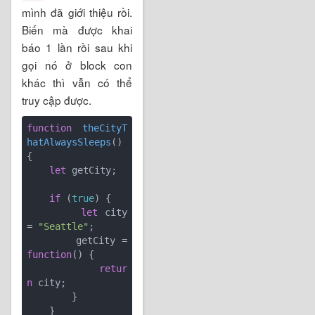
mình đã giới thiệu rồi.
Biến mà được khai
báo 1 lần rồi sau khi
gọi nó ở block con
khác thì vẫn có thể
truy cập được.
function
theCityT
hatAlwaysSleeps
(
) 
{

let
 getCity;

if
 (
true
) {

let
 city 
= 
"Seattle"
;

        getCity = 
function
(
) 
{

retur
n
 city;

        }

    }
