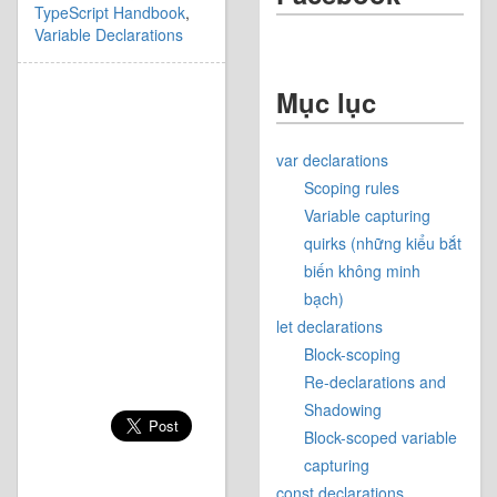
TypeScript Handbook
,
Variable Declarations
Mục lục
var declarations
Scoping rules
Variable capturing
quirks (những kiểu bắt
biến không minh
bạch)
let declarations
Block-scoping
Re-declarations and
Shadowing
Block-scoped variable
capturing
const declarations