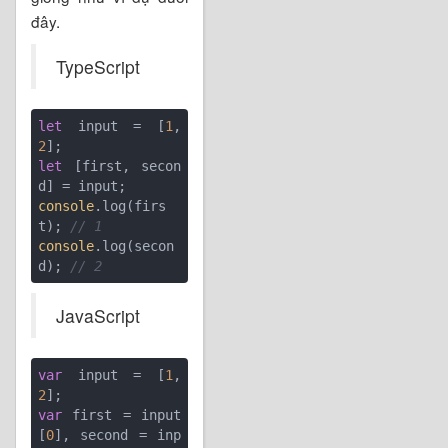
đây.
TypeScript
let
 input = [
1
, 
2
let
 [first, secon
console
.log(firs
t); 
// 1
console
.log(secon
d); 
// 2
JavaScript
var
 input = [
1
, 
2
var
 first = input
[
0
], second = inp