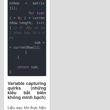
ntRow = matrix
[i];

for
 (
var
i = 
0
; i < curren
tRow.length; i++) 
{ 
// Ở đây nó lạ
i khai báo lần n
ữa
            sum +
= currentRow[i];

        }

    }

return
 sum;

Variable capturing
quirks (những
kiểu bắt biến
không minh bạch)
Liệu sau khi thực hiện