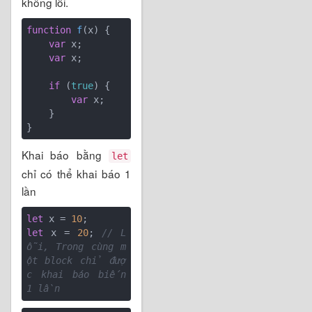
không lỗi.
function
f
(
x
) 
{

var
 x;

var
 x;

if
 (
true
) {

var
 x;

    }

Khai báo bằng
let
chỉ có thể khai báo 1
lần
let
 x = 
10
let
 x = 
20
; 
// L
ỗi, Trong cùng m
ột block chỉ đượ
c khai báo biến 
1 lần