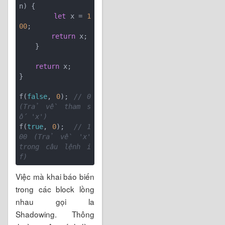
n) {

let
 x = 
1
00
;

return
 x;

    }

return
 x;

}

f(
false
, 
0
); 
// 0 
(Trả về tham s
ố 'x')
f(
true
, 
0
);  
// 1
00 (Trả về 'x' 
trong câu lệnh i
f)
Việc mà khai báo biến
trong các block lồng
nhau gọi la
Shadowing. Thông