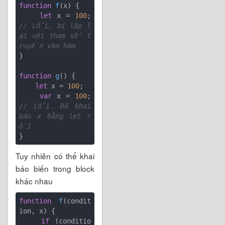
function
f
(
x
) 
{

let
 x = 
100
; 
// Lỗi, bị lập l
ại với tham số t
ruyền vào hàm
}

function
g
(
) 
{

let
 x = 
100
;

var
 x = 
100
; 
// Lỗi. Đã khai 
báo x bằng let r
ồi
Tuy nhiên có thể khai
báo biến trong block
khác nhau
function
f
(
condit
ion, x
) 
{

if
 (conditio