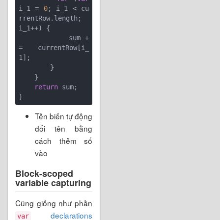
i_1 = 
0
; i_1 < cu
rrentRow.length; 
i_1++) {

            sum +
= currentRow[i_
1];

        }

    }

return
 sum;

Tên biến tự động
đổi tên bằng
cách thêm số
vào
Block-scoped
variable capturing
Cũng giống như phần
declarations
var