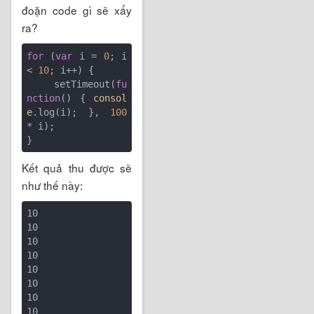
đoặn code gì sẽ xẩy
ra?
for
 (
var
 i = 
0
; i 
< 
10
; i++) {

    setTimeout(
fu
nction
(
) 
{ 
consol
e
.log(i); }, 
100
* i);

Kết quả thu được sẽ
như thế này:
10

10

10

10

10

10

10

10
