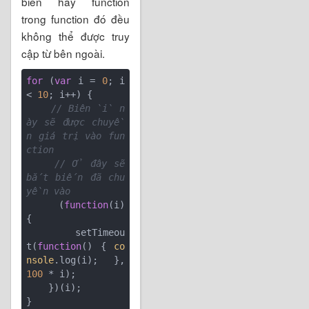
biến hay function
trong function đó đều
không thể được truy
cập từ bên ngoài.
for
 (
var
 i = 
0
; i 
< 
10
; i++) {

// Biên `i` n
ày sẽ được chuyề
n giá trị vào fun
ction
// Ở đây sẽ 
bắt biến đã chu
yền vào
    (
function
(
i
) 
{

        setTimeou
t(
function
(
) 
{ 
co
nsole
.log(i); }, 
100
 * i);

    })(i);
