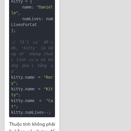
kitty = {

    name: 
"Daniel
le"
,

    numLives: num
LivesForCat

};

// Tất cả đều 
OK, 'kitty' là hằ
ng số nhưng thuộ
c tính của nó kh
ông phải hằng s
ố.
kitty.name = 
"Ror
y"
;

kitty.name = 
"Kit
ty"
;

kitty.name = 
"Ca
t"
;

Thuộc tính không phải
là hằng số nhưng để