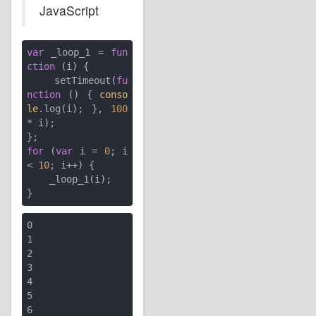
JavaScript
var
 _loop_1 = 
fun
ction
 (
i
) 
{

    setTimeout(
fu
nction
 (
) 
{ 
conso
le
.log(i); }, 
100
* i);

for
 (
var
 i = 
0
; i 
< 
10
; i++) {

    _loop_1(i);

0

1

2

3

4

5

6
