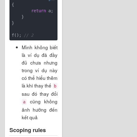
{

return
 a;

    }

}

f(); 
// 2
Mình không biết
là ví dụ đã đầy
đủ chưa nhưng
trong ví dụ này
có thể hiểu thêm
là khi thay thế
b
sau đó thay đổi
cũng không
a
ảnh hưởng đến
kết quả
Scoping rules