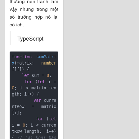
thường nên tránh làm
vậy nhưng trong một
số trường hợp nó lại
có ích.
TypeScript
function
sumMatri
x
(
matrix: 
number
[][]
) 
{

let
 sum = 
0
;

for
 (
let
 i = 
0
; i < matrix.len
gth; i++) {

var
 curre
ntRow = matrix
[i];

for
 (
let
i = 
0
; i < curren
tRow.length; i++) 
{ 
// Lại khai báo 