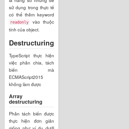
sử dụng trong thực tế
có thể thêm keyword
vào thuộc
readonly
tính của object.
Destructuring
TypeScript thực hiện
việc phân chia, tách
biến mà
ECMAScript2015
không làm được
Array
destructuring
Phân tách biến được
thực hiện đơn giản
giống như ví dụ dưới