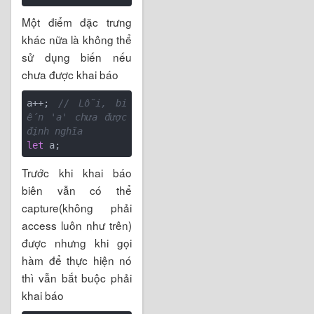
Một điểm đặc trưng
khác nữa là không thể
sử dụng biến nếu
chưa được khai báo
a++; 
// Lỗi, bi
ến 'a' chưa được 
định nghĩa
let
Trước khi khai báo
biên vẫn có thể
capture(không phải
access luôn như trên)
được nhưng khi gọi
hàm để thực hiện nó
thì vẫn bắt buộc phải
khai báo