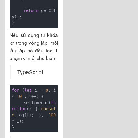
return
 getCit
y();

Nếu sử dụng từ khóa
let trong vòng lặp, mỗi
lần lặp nó đều tạo 1
phạm vi mới cho biến
TypeScript
for
 (
let
 i = 
0
; i 
< 
10
 ; i++) {

    setTimeout(
fu
nction
(
) 
{ 
consol
e
.log(i); }, 
100
* i);
