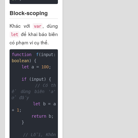
Block-scoping
Khác với
, dùng
var
để khai báo biên
let
có phạm vi cụ thể.
function
f
(
input: 
boolean
) 
{

let
 a = 
100
;

if
 (input) {

// Có th
ể dùng biên 'a' 
ở đấy
let
 b = a 
+ 
1
;

return
 b;

    }

// Lỗi, Khôn