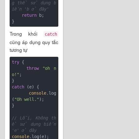
g thể sử dụng b
iến 'b ở đây'
return
 b;

Trong khối
catch
cũng áp dụng quy tắc
tương tự
try
 {

throw
"oh n
o!"
;

catch
 (e) {

console
.log
(
"Oh well."
);

}

// Lỗi, Không th
ể sử dụng biến 
'e' ở đây
console