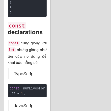
7

8

const
declarations
cũng giống với
const
nhưng giống như
let
tên của nó dùng để
khai báo hằng số
TypeScript
const
 numLivesFor
Cat = 
9
JavaScript