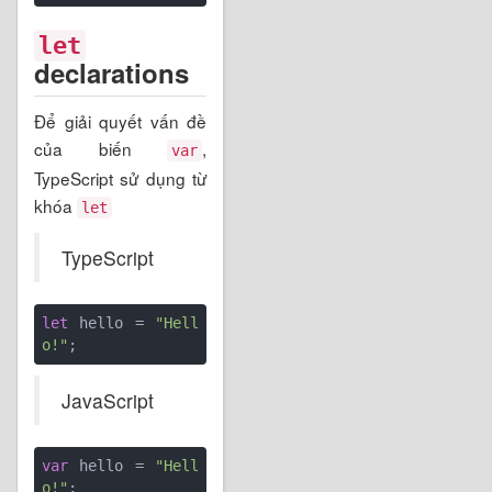
let
declarations
Để giải quyết vấn đề
của biến
,
var
TypeScript sử dụng từ
khóa
let
TypeScript
let
 hello = 
"Hell
o!"
JavaScript
var
 hello = 
"Hell
o!"