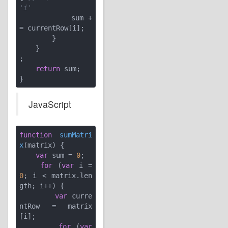
'i'
            sum +
= currentRow[i];

        }

    }

;

return
 sum;

JavaScript
function
sumMatri
x
(
matrix
) 
{

var
 sum = 
0
;

for
 (
var
 i = 
0
; i < matrix.len
gth; i++) {

var
 curre
ntRow = matrix
[i];

for
 (
var