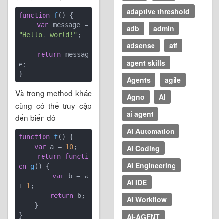
adaptive threshold
function
f
(
) 
{

var
 message = 
adb
admin
"Hello, world!"
;

adsense
aff
return
 messag
agent skills
e;

Agents
agile
Và trong method khác
Agno
AI
cũng có thể truy cập
ai agent
đến biến đó
AI Automation
function
f
(
) 
{

var
 a = 
10
;

AI Coding
return
functi
AI Engineering
on
g
(
) 
{

var
 b = a 
AI IDE
+ 
1
;

return
 b;

AI Workflow
    }

}

AI-AGENT