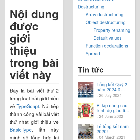
Destructuring
Nội dung
Array destructuring
được
Object destructuring
Property renaming
giới
Default values
thiệu
Function declarations
Spread
trong bài
Tin tức
viết này
Tổng kết Quý 2
năm 2024 &
Đây là bài viết thứ 2
Chia sẻ định
, 26 July 2024
trong loạt bài giới thiệu
hướng Quý 3
năm 2024
Bí kíp nâng cao
về
TypeScript
. Nối tiếp
trình độ giao tiếp
thành công vài bài viết
tiếng Nhật.
, 24 June 2022
thứ nhất giới thiệu về
Lễ tổng kết năm
BasicType
, lần này
2020!
mình sẽ tổng hợp lại
, 04 March 2021