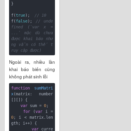
}

f(
true
);  
// 10
f(
false
); 
// unde
fined (`var x = 
...` mặc dù chưa 
được khai báo như
ng vẫn có thế t
ruy cập được)
Ngoài ra, nhiều lần
khai báo biến cũng
không phát sinh lỗi
function
sumMatri
x
(
matrix: number
[][]
) 
{

var
 sum = 
0
;

for
 (
var
 i = 
0
; i < matrix.len
gth; i++) {

var
 curre