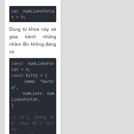
var
 numLivesForCa
t = 
9
Dùng từ khóa này sẽ
giúp tránh những
nhầm lẫn không đáng
có
const
 numLivesFor
Cat = 
9
const
 kitty = {

    name: 
"Auror
a"
,

    numLives: num
LivesForCat,

}

// Lỗi, không th
ể thay đổi 'kit
ty'