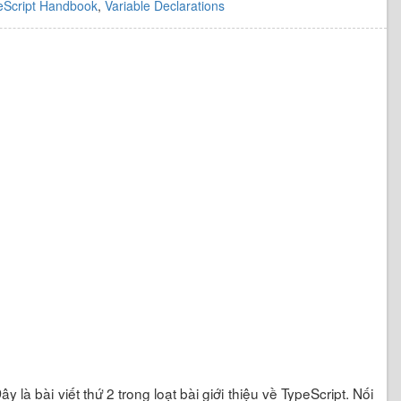
eScript Handbook
,
Variable Declarations
y là bài viết thứ 2 trong loạt bài giới thiệu về TypeScript. Nối