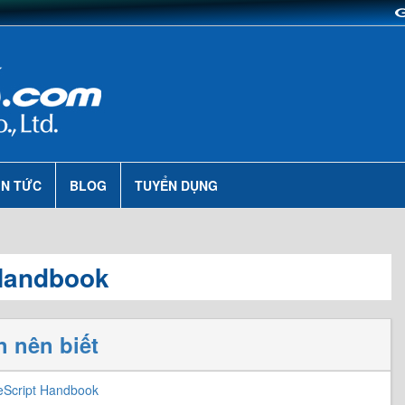
IN TỨC
BLOG
TUYỂN DỤNG
Handbook
 nên biết
eScript Handbook