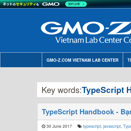
無料診断
GMO-Z.COM VIETNAM LAB CENTER
T
Key words:
TypeScript 
TypeScript Handbook - Bạn
30 June 2017
typescript
,
javascript
,
Typ