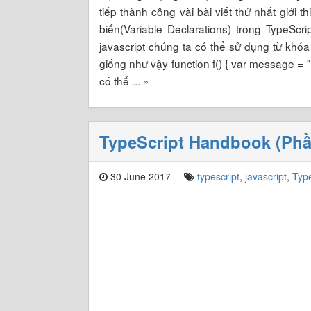
tiếp thành công vài bài viết thứ nhất giới 
biến(Variable Declarations) trong TypeScr
javascript chúng ta có thể sử dụng từ khóa
giống như vậy function f() { var message = 
có thể
... »
TypeScript Handbook (Phần
30 June 2017
typescript
,
javascript
,
Typ