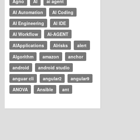
Agno
AI
ai agent
AI Automation
AI Coding
AI Engineering
AI IDE
AI Workflow
AI-AGENT
AIApplications
AIrisks
alert
Algorithm
amazon
anchor
android
android studio
anguar cli
angular2
angular9
ANOVA
Ansible
ant