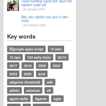
Team building ngoài trời- Buổi trải
nghiệm tuyệt vời.
, 22 January 2021
Báo cáo nghiên cứu quý 3 năm
2020
, 30 October 2020
Key words
google apps script
10 mẹo
10 tips
103 early hints
20/10
2017
2018
2020
2023
2024
2025
acid
adaptive threshold
adb
admin
adsense
aff
agent skills
Agents
agile