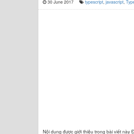
30 June 2017
typescript
,
javascript
,
Typ
Nội dung được giới thiệu trong bài viết này Đâ