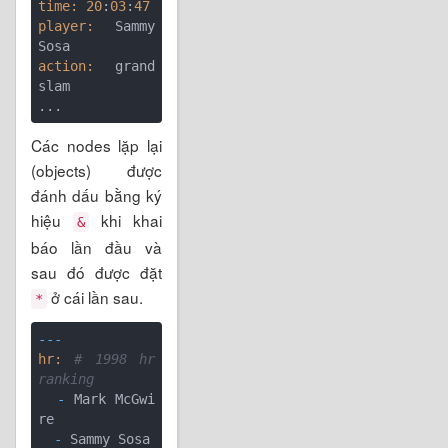
time:
20
:
03
:
47
player:
 Sammy 
action:
 grand 
slam

Các nodes lặp lại
(objects) được
đánh dấu bằng ký
hiệu
khi khai
&
báo lần đầu và
sau đó được đặt
ở cái lần sau.
*
---
hr:
# 1998 hr 
ranking
  -
 Mark McGwi
  -