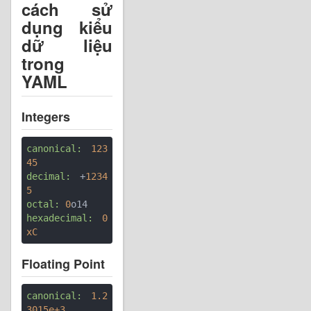
cách sử
dụng kiểu
dữ liệu
trong
YAML
Integers
canonical:
123
45
decimal:
 +
1234
5
octal:
0
hexadecimal:
0
xC
Floating Point
canonical:
1.2
3015e+3