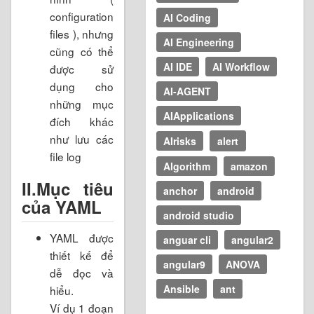
configuration
AI Coding
files ), nhưng
AI Engineering
cũng có thể
AI IDE
AI Workflow
được sử
dụng cho
AI-AGENT
những mục
AIApplications
đích khác
như lưu các
AIrisks
alert
file log
Algorithm
amazon
II.Mục tiêu
anchor
android
của YAML
android studio
YAML được
anguar cli
angular2
thiết kế để
angular9
ANOVA
dễ đọc và
Ansible
ant
hiểu.
Ví dụ 1 đoạn