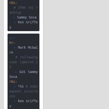
rbi:
# 1998 rbi r
anking
  -
  -
 Ken Griffe
---
hr:
  -
 Mark McGwi
re

# Following 
node labeled S
S
  -
 &SS Sammy 
rbi:
  -
 *SS 
# Subs
equent occurre
nce
  -
 Ken Griffe