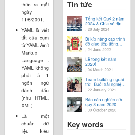
Tin tức
thức ra mắt
ngày
Tổng kết Quý 2 năm
11/5/2001.
2024 & Chia sẻ định
hướng Quý 3 năm
, 26 July 2024
YAML là viết
2024
tắt của cụm
Bí kíp nâng cao trình
độ giao tiếp tiếng
từ YAML Ain’t
Nhật.
, 24 June 2022
Markup
Lễ tổng kết năm
Language :
2020!
YAML không
, 04 March 2021
phải là 1
Team building ngoài
ngôn ngữ
trời- Buổi trải nghiệm
tuyệt vời.
đánh dấu
, 22 January 2021
(như HTML,
Báo cáo nghiên cứu
quý 3 năm 2020
XML).
, 30 October 2020
Là một
Key words
chuẩn dữ
liệu kiểu