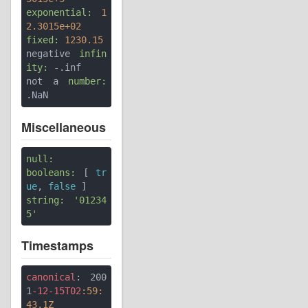
exponential:
1
2.3015e+02
fixed:
1230.15
negative 
infin
ity:
 -.inf

not a 
number:
Miscellaneous
null:
booleans:
 [ 
tr
ue
, 
false
string:
'01234
5'
Timestamps
canonical
: 200
1
-12-15T02
:59
:
43.1Z