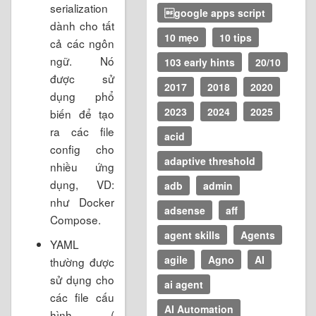
serialization
google apps script
dành cho tất
10 mẹo
10 tips
cả các ngôn
ngữ. Nó
103 early hints
20/10
được sử
2017
2018
2020
dụng phổ
2023
2024
2025
biến để tạo
ra các file
acid
config cho
adaptive threshold
nhiều ứng
dụng, VD:
adb
admin
như Docker
adsense
aff
Compose.
agent skills
Agents
YAML
agile
Agno
AI
thường được
sử dụng cho
ai agent
các file cấu
AI Automation
hình (