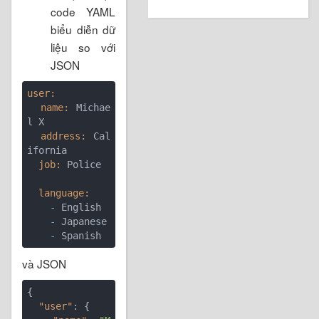
code YAML
biểu diễn dữ
liệu so với
JSON
user:
  name:
 Michae
  address:
 Cal
  job:
 Police

  language:
    -
    -
    -
và JSON
{

"user"
: {
