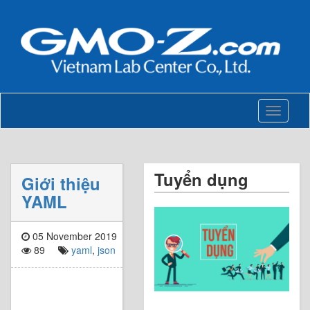
Toggle
navigati
Tuyển dụng
Giới thiệu
YAML
05 November 2019
89
yaml
,
json