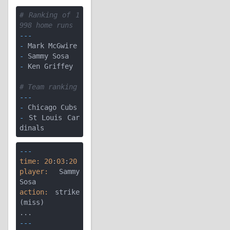
# Ranking of 1
998 home runs
---
-
-
-
 Ken Griffey

# Team ranking
---
-
-
 St Louis Car
---
time:
20
:
03
:
20
player:
 Sammy 
action:
 strike 
(miss)

---