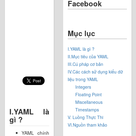
Facebook
Mục lục
I.YAML là gì ?
II.Mục tiêu của YAML
III.Cú pháp cơ bản
IV.Các cách sử dụng kiểu dữ
liệu trong YAML
Integers
Floating Point
Miscellaneous
I.YAML là
Timestamps
V. Luồng Thực Thi
gì ?
VI.Nguồn tham khảo
YAML chính