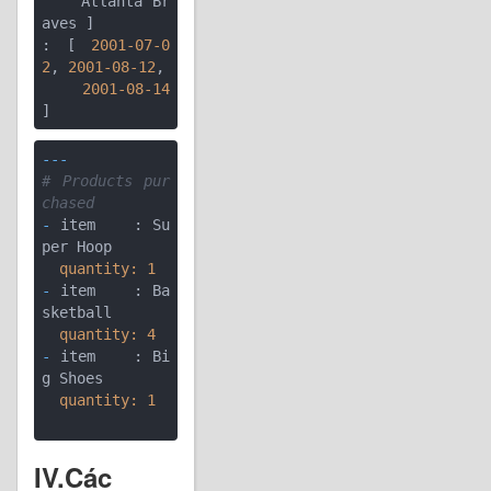
    Atlanta Br
aves ]

: [ 
2001
-07
-0
2
, 
2001
-08
-12
,

2001
-08
-14
---
# Products pur
chased
-
 item    : Su
  quantity:
1
-
 item    : Ba
  quantity:
4
-
 item    : Bi
  quantity:
1
IV.Các