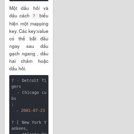
Một dấu hỏi và
dấu cách
biểu
?
hiện một mapping
key. Các key:value
có thể bắt đầu
ngay sau dấu
gạch ngang , dấu
hai chấm hoặc
dấu hỏi.
? - Detroit Ti
gers

  - Chicago cu
bs

:

  - 
2001
-07
-23
? [ New York Y
ankees,
