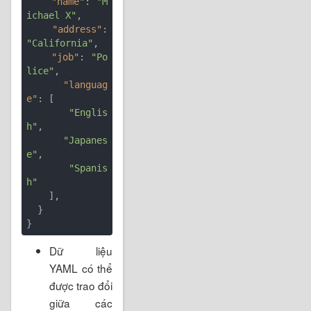
"name"
: 
"M
ichael X"
,

"address"
: 
"California"
,

"job"
: 
"Po
lice"
,

"languag
e"
: [

"Englis
h"
,

"Japanes
e"
,

"Spanis
h"
    ],

  }

Dữ liệu
YAML có thể
được trao đổi
giữa các