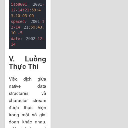
iso8601
: 2001
-
12-14t21
:59
:4
3.10-05
:00
spaced
: 2001
-1
2-14
 21
:59
:43.
10
-5
date
: 2002
-12-
14
V. Luồng
Thực Thi
Việc dịch giữa
native data
structures và
character stream
được thực hiện
trong một số giai
đoạn khác nhau,