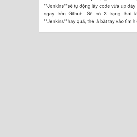
**Jenkins**sẽ tự động lấy code vừa up đấy b
ngay trên Github. Sẽ có 3 trạng thái là
**Jenkins**hay quá, thế là bắt tay vào tìm h