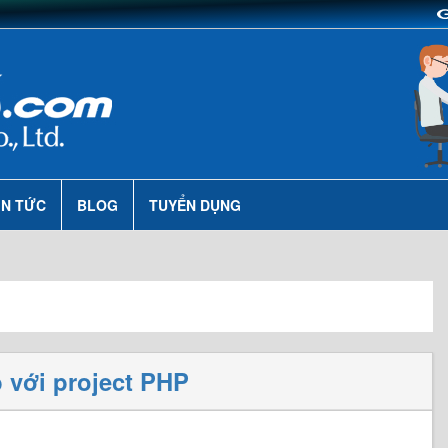
IN TỨC
BLOG
TUYỂN DỤNG
b với project PHP