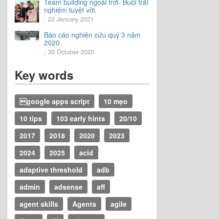
Team building ngoài trời- Buổi trải
nghiệm tuyệt vời.
, 22 January 2021
Báo cáo nghiên cứu quý 3 năm
2020
, 30 October 2020
Key words
google apps script
10 mẹo
10 tips
103 early hints
20/10
2017
2018
2020
2023
2024
2025
acid
adaptive threshold
adb
admin
adsense
aff
agent skills
Agents
agile