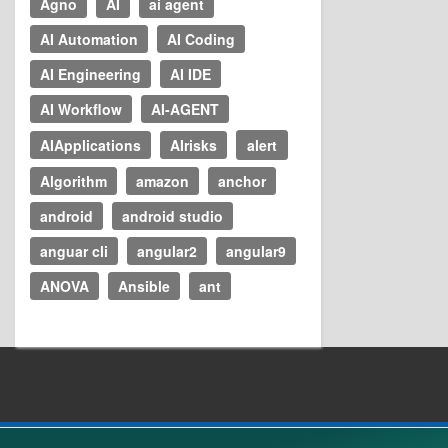
Agno
AI
ai agent
AI Automation
AI Coding
AI Engineering
AI IDE
AI Workflow
AI-AGENT
AIApplications
AIrisks
alert
Algorithm
amazon
anchor
android
android studio
anguar cli
angular2
angular9
ANOVA
Ansible
ant