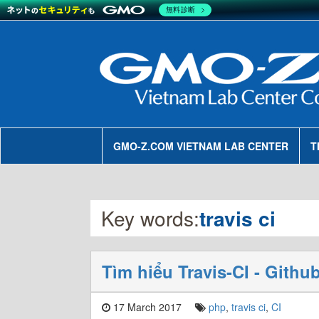
無料診断
GMO-Z.COM VIETNAM LAB CENTER
T
Key words:
travis ci
Tìm hiểu Travis-CI - Githu
17 March 2017
php
,
travis ci
,
CI