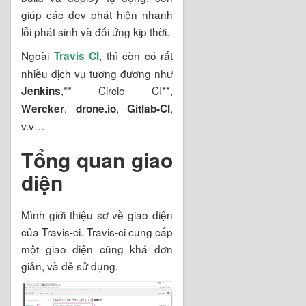
giúp các dev phát hiện nhanh
lỗi phát sinh và đối ứng kịp thời.
Ngoài
, thì còn có rất
Travis CI
nhiều dịch vụ tương đương như
,** Circle CI**,
Jenkins
,
,
,
Wercker
drone.io
Gitlab-CI
v.v…
Tổng quan giao
diện
Mình giới thiệu sơ về giao diện
của Travis-ci. Travis-ci cung cấp
một giao diện cũng khá đơn
giản, và dễ sử dụng.