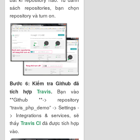
sách repositories, bạn chọn
repository và turn on.
Bước 6: Kiểm tra Github đã
Bạn vào
tích hợp
Travis
.
**Github **-> repository
“travis_php_demo” -> Settings -
> Integrations & services, sẽ
thấy
đã được tích hợp
Travis CI
vào.