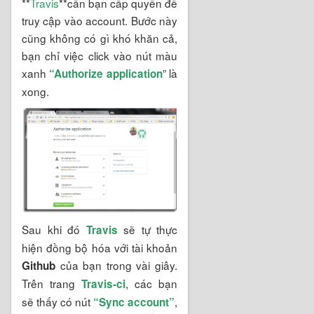
**
Travis
**cần bạn cấp quyền để
truy cập vào account. Bước này
cũng không có gì khó khăn cả,
bạn chỉ việc click vào nút màu
xanh
” là
“
A
uthorize application
xong.
Sau khi đó
sẽ tự thực
Travis
hiện đồng bộ hóa với tài khoản
của bạn trong vài giây.
Github
Trên trang
, các bạn
Travis-ci
sẽ thấy có nút
,
“Sync account”