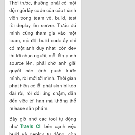
Thời trước, thường phải có một
đội ngồi lấy code của các thành
viên trong team về, build, test
rồi deploy lên server. Trước đó
mình cũng tham gia vào một
team, mà đội build code ấy chỉ
có một anh duy nhất, còn dev
thì tới chục người, mỗi lần push
source lên, phải chờ anh giải
quyết các lệnh push trước
mình, rồi mới tới mình. Thời gian
phát hiện có lỗi phát sinh bị kéo
dài rồi, rồi đối ứng chậm, dẫn
đến việc tới hạn mà không thể
release sản phẩm.
Bây giờ nhờ các tool tự động
như
, bên cạnh việc
Travis CI
build và deploy tự động, còn