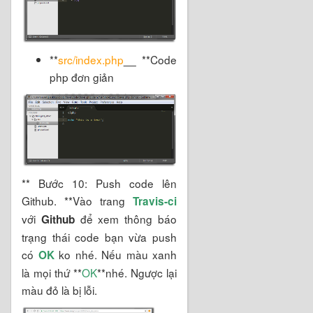
**
src/index.php
__
**Code
php đơn giản
** Bước 10: Push code lên
Github. **Vào trang
Travis-ci
với
để xem thông báo
Github
trạng thái code bạn vừa push
có
ko nhé. Nếu màu xanh
OK
là mọi thứ **
OK
**nhé. Ngược lại
màu đỏ là bị lỗi.