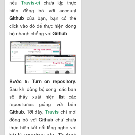
nếu
chưa kịp thực
Travis-ci
hiện đồng bộ với account
của bạn, bạn có thể
Github
click vào đó để thực hiện đồng
bộ nhanh chống với
.
Github
Bước 5: Turn on repository.
Sau khi đồng bộ xong, các bạn
sẽ thấy xuất hiện list các
repositories giống với bên
. Tới đây,
chỉ mới
Github
Travis
đồng bộ với
chứ chưa
Github
thực hiện kết nối lắng nghe với
bất kì repository nào. Từ danh