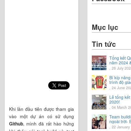
Mục lục
Tin tức
Tổng kết Q
năm 2024 
Chia sẻ địn
, 26 July 20
hướng Quý
năm 2024
Bí kíp nâng
trình độ gia
tiếng Nhật.
, 24 June 20
Lễ tổng kế
2020!
, 04 March 2
Khi lần đầu tiên được tham gia
vào một dự án có sử dụng
Team build
ngoài trời- 
, mình đã rất hào hứng
Github
trải nghiệm
, 22 January
khi thấy cái tool build và test
vời.