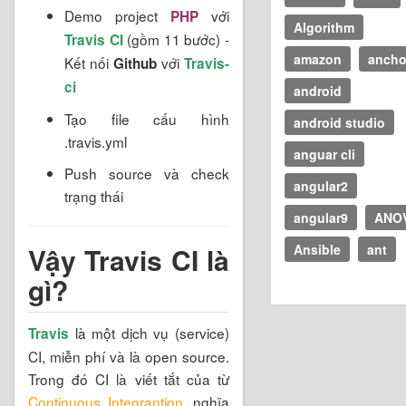
Demo project
với
PHP
Algorithm
(gồm 11 bước) -
Travis CI
amazon
ancho
Kết nối
với
Github
Travis-
ci
android
Tạo file cấu hình
android studio
.travis.yml
anguar cli
Push source và check
angular2
trạng thái
angular9
ANO
Ansible
ant
Vậy Travis CI là
gì?
là một dịch vụ (service)
Travis
CI, miễn phí và là open source.
Trong đó CI là viết tắt của từ
Continuous Integrantion
, nghĩa