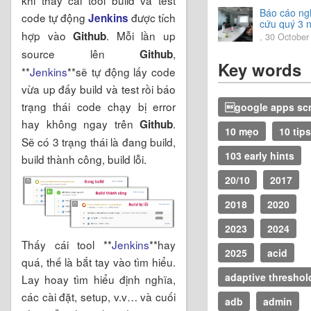
Báo cáo ng
code tự động
được tích
Jenkins
cứu quý 3 
hợp vào
. Mỗi lần up
2020
Github
, 30 October
source lên
,
Github
Key words
**
Jenkins
**sẽ tự động lấy code
vừa up đấy build và test rồi báo
trạng thái code chạy bị error
google apps scr
hay không ngay trên
.
Github
10 mẹo
10 tips
Sẽ có 3 trạng thái là đang build,
103 early hints
build thành công, build lỗi.
20/10
2017
2018
2020
2023
2024
Thấy cái tool **
Jenkins
**hay
2025
acid
quá, thế là bắt tay vào tìm hiểu.
adaptive threshol
Lay hoay tìm hiểu định nghĩa,
các cài đặt, setup, v.v… và cuối
adb
admin