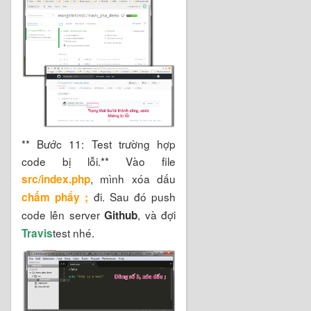
** Bước 11: Test trường hợp
code bị lỗi.** Vào file
, mình xóa dấu
src/index.php
đi. Sau đó push
chấm phẩy ;
code lên server
, và đợi
Github
test nhé.
Travis