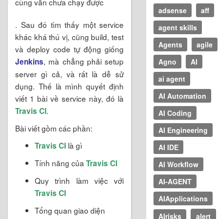
cùng vẫn chưa chạy được
adsense
aff
. Sau đó tìm thấy một service
agent skills
khác khá thú vị, cũng build, test
Agents
agile
và deploy code tự động giống
, mà chẳng phải setup
Jenkins
Agno
AI
server gì cả, và rất là dễ sử
ai agent
dụng. Thế là mình quyết định
AI Automation
viết 1 bài về service này, đó là
.
Travis CI
AI Coding
Bài viết gồm các phần:
AI Engineering
là gì
Travis CI
AI IDE
Tính năng của
Travis CI
AI Workflow
Quy trình làm việc với
AI-AGENT
Travis CI
AIApplications
Tổng quan giao diện
AIrisks
alert