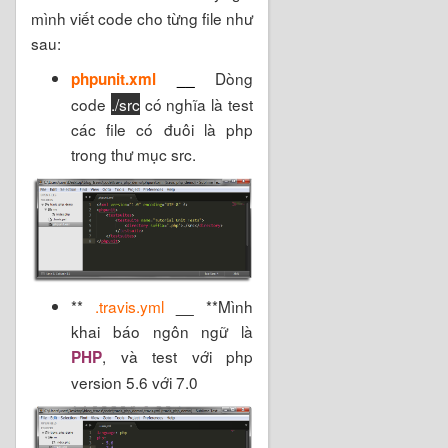
mình viết code cho từng file như
sau:
Dòng
phpunit.xml
__
code
./src
có nghĩa là test
các file có đuôi là php
trong thư mục src.
**
.travis.yml
__
**Mình
khai báo ngôn ngữ là
, và test với php
PHP
version 5.6 với 7.0