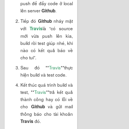
push để đẩy code ở local
lên server
.
Github
Tiếp đó
nháy mặt
Github
với
là “có source
Travis
mới vừa push lên kìa,
build rồi test giúp nhé, khi
nào có kết quả báo về
cho tui”.
Sau đó **
Travis
**thực
hiện build và test code.
Kết thúc quá trình build và
test, **
Travis
**trả kết quả
thành công hay có lỗi về
cho
và gửi mail
Github
thông báo cho tài khoản
đó.
Travis