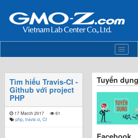
Toggle
navigati
Tuyển dụn
Tìm hiểu Travis-CI -
Github với project
PHP
17 March 2017
61
php
,
travis ci
,
CI
Facebook